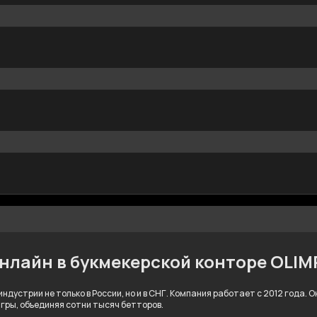
онлайн в букмекерской конторе OLI
ндустрии не только в России, но и в СНГ. Компания работает с 2012 года.
игры, объединяя сотни тысяч бетторов.