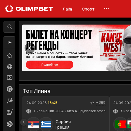
Лайв
Спорт
Лайв
Линия
Избранное
0
Все события
259
Трансляции
108
Футбол
108
Топ Линия
Теннис
17
+
368
24.09.2026
18:45
24.09.20
Лига наций UEFA. Лига A. Групповой этап
Лига 
Хоккей
3
Сербия
Баскетбол
17
Греция