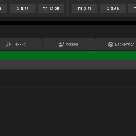
8
X
5.75
П2
12.25
П1
2.31
X
3.66
П
Теннис
Хоккей
Баскетбол