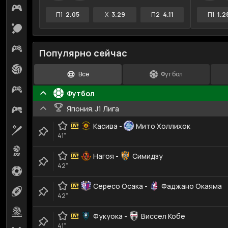
Киберспорт
18
П1
2.05
X
3.29
П2
4.11
П1
1.2
Настольный теннис
39
Киберфутбол
12
Популярно сейчас
Волейбол
5
Все
Футбол
Кибербаскетбол
7
Футбол
Япония. J1 Лига
Киберхоккей
7
Касива
-
Мито Холлихок
Бейсбол
5
41"
Баскетбол 3х3
2
Нагоя
-
Симидзу
42"
Гандбол
3
Сересо Осака
-
Фаджано Окаяма
Регби-Союз
1
42"
Пляжный волейбол
2
Фукуока
-
Виссел Кобе
41"