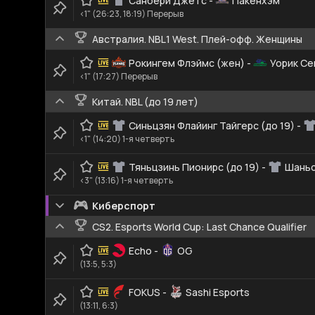
Санбери Джетс
-
Пакенхэм
<1" (26:23, 18:19) Перерыв
Австралия. NBL1 West. Плей-офф. Женщины
Рокингем Флэймс (жен)
-
Уорик Се
<1" (17:27) Перерыв
Китай. NBL (до 19 лет)
Синьцзян Флайинг Тайгерс (до 19)
-
<1" (14:20) 1-я четверть
Тяньцзинь Пионирс (до 19)
-
Шаньс
<3" (13:16) 1-я четверть
Киберспорт
CS2. Esports World Cup: Last Chance Qualifier
Echo
-
OG
(13:5, 5:3)
FOKUS
-
Sashi Esports
(13:11, 6:3)