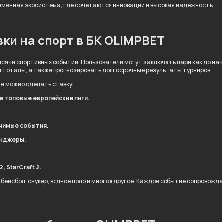
ременная экосистема, где сочетаются инновации и высокая надёжность.
ки на спорт в БК OLIMPBET
сячи спортивных событий. Пользователи могут заключать пари как до нача
и тоталы, а также прогнозировать долгосрочные результаты турниров.
ые можно сделать ставку:
ле топовые европейские лиги.
ачимые события.
енджеры.
, StarCraft 2.
 бейсбол, снукер, водное поло и многое другое. Каждое событие сопровож