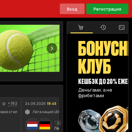
Вход
Регистрация
БОНУСН
КЛУБ
КЕШБЭК ДО 20% ЕЖЕ
Деньгами, а не
фрибетами
+
362
+
364
24.09.2026
18:45
08.08.202
повой этап
Лига наций UEFA. Лига A. Групповой этап
ATP 10
Нидерланды
Германия