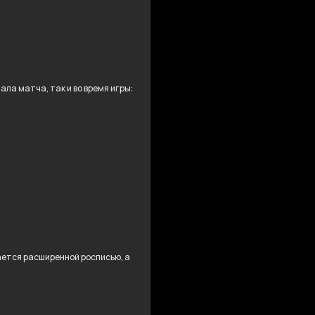
ла матча, так и во время игры:
дается расширенной росписью, а