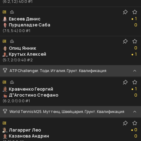
(6:2, 1:2) 40:0 #1
1
1
Евсеев Денис
●
0
Пурцеладзе Саба
0
(7:5, 5:4) 0:0 #1
0
0
Опиц Янник
1
Крутых Алексей
1
●
(5:7, 2:1) 0:40 #2
ATP Challenger. Тоди. Италия. Грунт. Квалификация
1
1
Кравченко Георгий
●
0
Д"Агостино Стефано
0
(6:2, 0:1) 0:0 #1
World Tennis M25. Муттенц. Швейцария. Грунт. Квалификация
0
0
Лагарриг Лео
●
0
Казанова Андрин
0