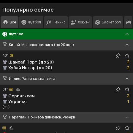
Популярно сейчас
Все
Футбол
Теннис
Хоккей
Баскетбол
Футбол
Китай. Молодежная лига (до 20 лет)
43"
2
2
Шанхай Порт (до 20)
2
Хубэй Истар (до 20)
2
Индия. Региональная лига
81"
2
2
Сорингкхем
1
Умринья
1
(2:1)
Парагвай. Примера дивизион. Резерв
0