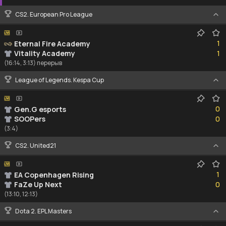
CS2. European Pro League
1
1
Eternal Fire Academy
1
Vitality Academy
1
(16:14, 3:13) перерыв
League of Legends. Kespa Cup
0
0
Gen.G esports
0
SOOPers
0
(3:4)
CS2. United21
1
1
EA Copenhagen Rising
0
FaZe Up Next
0
(13:10, 12:13)
Dota 2. EPL Masters