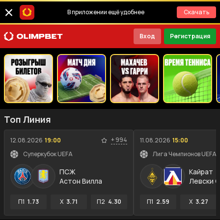
В приложении ещё удобнее
Скачать
Вход
Регистрация
Топ Линия
+
994
12.08.2026
19:00
11.08.2026
15:00
Суперкубок UEFA
ПСЖ
Кайрат
Астон Вилла
Левски 
П1
1.73
X
3.71
П2
4.30
П1
2.59
X
3.27