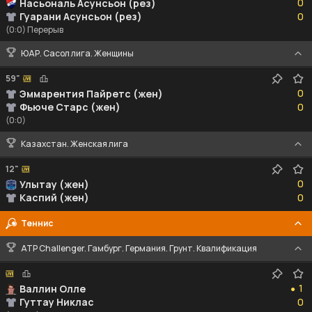
0
Насьональ Асунсьон (рез)
0
Гуарани Асунсьон (рез)
0
(0:0) Перерыв
ЮАР. Сасол лига. Женщины
59"
0
0
Эммарентия Пайретс (жен)
0
Фьюче Старс (жен)
0
(0:0)
Казахстан. Женская лига
12"
0
0
Улытау (жен)
0
Каспий (жен)
0
Теннис
ATP Challenger. Гамбург. Германия. Грунт. Квалификация
1
1
Валлин Олле
●
0
Гуттау Никлас
0