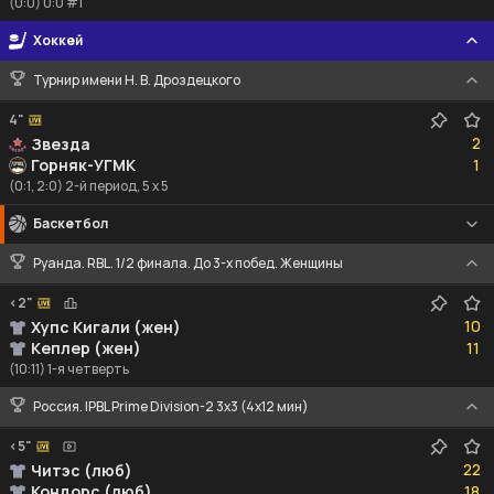
(0:0) 0:0 #1
Хоккей
Турнир имени Н. В. Дроздецкого
4"
2
2
Звезда
1
Горняк-УГМК
1
(0:1, 2:0) 2-й период, 5 x 5
Баскетбол
Руанда. RBL. 1/2 финала. До 3-х побед. Женщины
<2"
10
10
Хупс Кигали (жен)
11
Кеплер (жен)
11
(10:11) 1-я четверть
Россия. IPBL Prime Division-2 3x3 (4x12 мин)
<5"
22
22
Читэс (люб)
18
Кондорс (люб)
18