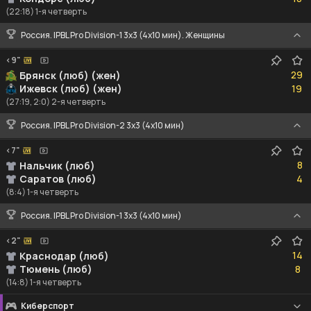
(22:18) 1-я четверть
Россия. IPBL Pro Division-1 3x3 (4x10 мин). Женщины
<9"
29
29
Брянск (люб) (жен)
19
Ижевск (люб) (жен)
19
(27:19, 2:0) 2-я четверть
Россия. IPBL Pro Division-2 3x3 (4x10 мин)
<7"
8
8
Нальчик (люб)
4
Саратов (люб)
4
(8:4) 1-я четверть
Россия. IPBL Pro Division-1 3x3 (4x10 мин)
<2"
14
14
Краснодар (люб)
8
Тюмень (люб)
8
(14:8) 1-я четверть
Киберспорт