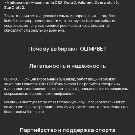
• Киберспорт — ивенты по CS2, Dota 2, Valorant, Overwatch 2,
StarCraft 2.
Также в линии есть и дополнительные направления — гандбол,
бейсбол, снукер, водное поло и многое другое. Каждое событие
сопровождается расширенной росписью, а коэффициенты
обновляются в реальном времени.
Почему выбирают OLIMPBET
Легальность и надёжность
OLIMPBET — лицензированный букмекер, работающий в рамках
законодательства РФ и СРО букмекеров. Все расчёты прозрачны,
выигрыши выплачиваются оперативно, а данные клиентов защищены
современными средствами шифрования.
Компания выступает за ответственную игру — пользователи могут
самостоятельно ограничить сумму и время ставок, а также узнать о
безопасном беттинге.
Партнёрство и поддержка спорта