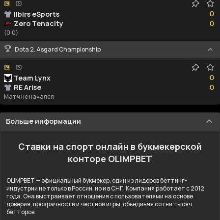
0
0
Ilbirs eSports
0
Zero Tenacity
0
(0:0)
Dota 2. Asgard Championship
0
0
Team Lynx
0
RE Arise
0
Матч не начался
Больше информации
Ставки на спорт онлайн в букмекерской
конторе OLIMPBET
OLIMPBET — официальный букмекер, один из лидеров беттинг-
индустрии не только в России, но и в СНГ. Компания работает с 2012
года. Она выстраивает отношения с пользователями на основе
доверия, прозрачности и честной игры, объединяя сотни тысяч
бетторов.