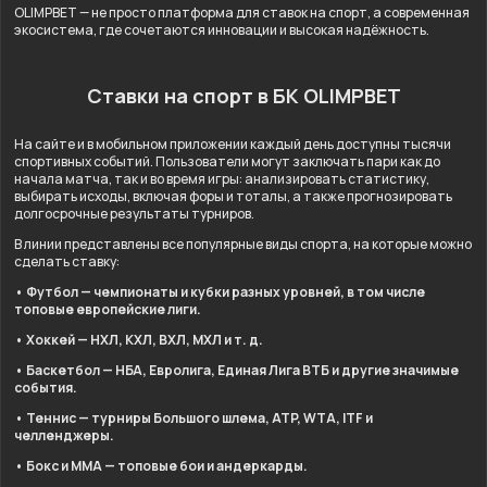
OLIMPBET — не просто платформа для ставок на спорт, а современная
экосистема, где сочетаются инновации и высокая надёжность.
Ставки на спорт в БК OLIMPBET
На сайте и в мобильном приложении каждый день доступны тысячи
спортивных событий. Пользователи могут заключать пари как до
начала матча, так и во время игры: анализировать статистику,
выбирать исходы, включая форы и тоталы, а также прогнозировать
долгосрочные результаты турниров.
В линии представлены все популярные виды спорта, на которые можно
сделать ставку:
• Футбол — чемпионаты и кубки разных уровней, в том числе
топовые европейские лиги.
• Хоккей — НХЛ, КХЛ, ВХЛ, МХЛ и т. д.
• Баскетбол — НБА, Евролига, Единая Лига ВТБ и другие значимые
события.
• Теннис — турниры Большого шлема, ATP, WTA, ITF и
челленджеры.
• Бокс и ММА — топовые бои и андеркарды.