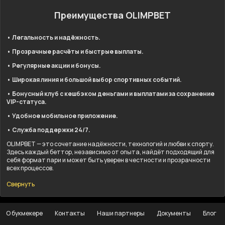
Преимущества OLIMPBET
• Легальность и надёжность.
• Прозрачные расчёты и быстрые выплаты.
• Регулярные акции и бонусы.
• Широкая линия и большой выбор спортивных событий.
• Бонусный клуб с кешбэком деньгами и выплатами за сохранение
VIP-статуса.
• Удобное мобильное приложение.
• Служба поддержки 24/7.
OLIMPBET — это сочетание надёжности, технологий и любви к спорту.
Здесь каждый беттор, независимо от опыта, найдёт подходящий для
себя формат пари и может быть уверен в честности и прозрачности
всех процессов.
Свернуть
О букмекере
Контакты
Наши партнеры
Документы
Блог