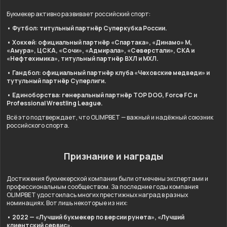
Букмекер активно развивает российский спорт:
• Футбол: титульный партнёр Суперкубка России.
• Хоккей: официальный партнёр «Спартака», «Динамо» М,
«Амура», ЦСКА, «Сочи», «Адмирала», «Северстали», СКА и
«Нефтехимика», титульный партнёр ВХЛ и МХЛ.
• Гандбол: официальный партнёр клуба «Чеховские медведи» и
тутульный партнёр Суперлиги.
• Единоборства: генеральный партнёр TOP DOG, Force FC и
Professional Wrestling League.
Всё это подтверждает, что OLIMPBET — важный и надёжный союзник
российского спорта.
Признание и награды
Достижения букмекерской компании были отмечены экспертами и
профессиональным сообществом. За последние годы компания
OLIMPBET удостоилась многих престижных наград в разных
номинациях. Вот лишь некоторые из них:
• 2022 — «Лучший букмекер по версии рунета», «Лучший
клиентский сервис».