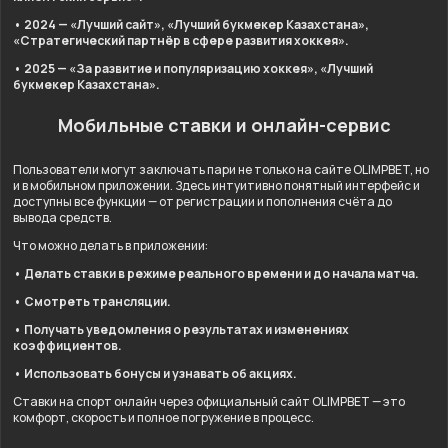
• 2024 — «Лучший сайт», «Лучший букмекер Казахстана»,
«Стратегический партнёр в сфере развития хоккея».
• 2025 — «За развитие и популяризацию хоккея», «Лучший
букмекер Казахстана».
Мобильные ставки и онлайн-сервис
Пользователи могут заключать пари не только на сайте OLIMPBET, но
и в мобильном приложении. Здесь интуитивно понятный интерфейс и
доступны все функции — от регистрации и пополнения счёта до
вывода средств.
Что можно делать в приложении:
• Делать ставки в режиме реального времени и до начала матча.
• Смотреть трансляции.
• Получать уведомления о результатах и изменениях
коэффициентов.
• Использовать бонусы и узнавать об акциях.
Ставки на спорт онлайн через официальный сайт OLIMPBET — это
комфорт, скорость и полное погружение в процесс.