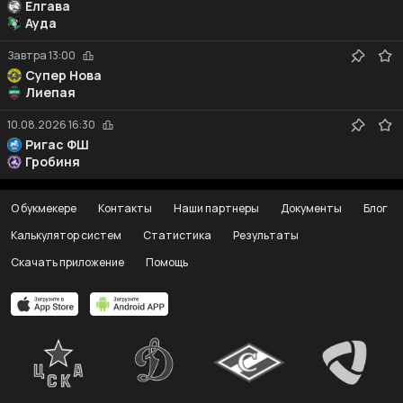
Елгава
Ауда
Завтра
13:00
Супер Нова
Лиепая
10.08.2026
16:30
Ригас ФШ
Гробиня
О букмекере
Контакты
Наши партнеры
Документы
Блог
Калькулятор систем
Статистика
Результаты
Скачать приложение
Помощь