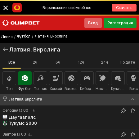
В приложении ещё удобнее
Скачать
Вход
Регистрация
Футбол
Латвия. Вирслига
/
/
Линия
Латвия. Вирслига
Все
2ч
6ч
12ч
24ч
По дате
Топ
Футбол
Теннис
Хоккей
Баскетбол
Киберспорт
Настольный теннис
Кулачные бои
Бокс
Латвия. Вирслига
Сегодня
13:00
Даугавпилс
Тукумс 2000
Завтра
13:00