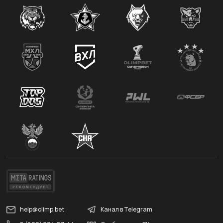
help@olimp.bet
Канал в Telegram