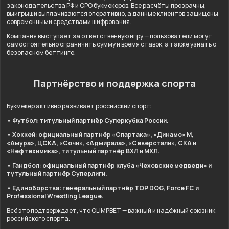
законодательства РФ и СРО букмекеров. Все расчёты прозрачны,
выигрыши выплачиваются оперативно, а данные клиентов защищены
современными средствами шифрования.
Компания выступает за ответственную игру — пользователи могут
самостоятельно ограничить сумму и время ставок, а также узнать о
безопасном беттинге.
Партнёрство и поддержка спорта
Букмекер активно развивает российский спорт:
• Футбол: титульный партнёр Суперкубка России.
• Хоккей: официальный партнёр «Спартака», «Динамо» М,
«Амура», ЦСКА, «Сочи», «Адмирала», «Северстали», СКА и
«Нефтехимика», титульный партнёр ВХЛ и МХЛ.
• Гандбол: официальный партнёр клуба «Чеховские медведи» и
тутульный партнёр Суперлиги.
• Единоборства: генеральный партнёр TOP DOG, Force FC и
Professional Wrestling League.
Всё это подтверждает, что OLIMPBET — важный и надёжный союзник
российского спорта.