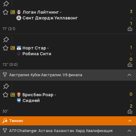
3
3
Логан Лайтнинг
-
Сент Джордж Уиллавонг
:
1
1
71" (2:1)
1
1
Норт Стар
-
Робина Сити
:
0
0
72" (0:0)
Австралия. Кубок Австралии. 1/8 финала
0
0
Брисбен Роар
-
Сидней
:
2
2
30"
Теннис
ATP Challenger. Астана. Казахстан. Хард. Квалификация