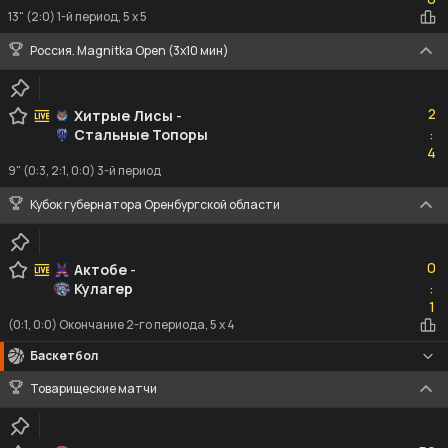
13" (2:0) 1-й период, 5 x 5
Россия. Magnitka Open (3х10 мин)
2
2
Хитрые Лисы
-
Стальные Топоры
:
4
4
9" (0:3, 2:1, 0:0) 3-й период
Кубок губернатора Оренбургской области
0
0
Актобе
-
Кулагер
:
1
1
(0:1, 0:0) Окончание 2-го периода, 5 x 4
Баскетбол
Товарищеские матчи
59