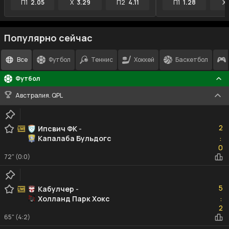
П1
2.05
X
3.29
П2
4.11
П1
1.28
X
Популярно сейчас
Все
Футбол
Теннис
Хоккей
Баскетбол
Футбол
Австралия. QPL
2
2
Ипсвич ФК
-
Капалаба Бульдогс
:
0
0
72" (0:0)
5
5
Кабулчер
-
Холланд Парк Хокс
:
2
2
65" (4:2)