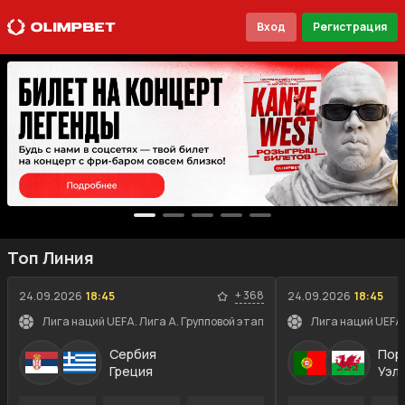
Вход
Регистрация
Топ Линия
+
368
24.09.2026
18:45
24.09.2026
18:45
Лига наций UEFA. Лига A. Групповой этап
Лига наций UEFA.
Сербия
Пор
Греция
Уэл