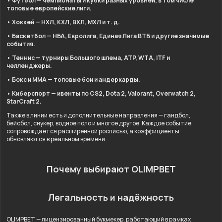
• Футбол — чемпионаты и кубки разных уровней, в том числе
топовые европейские лиги.
• Хоккей — НХЛ, КХЛ, ВХЛ, МХЛ и т. д.
• Баскетбол — НБА, Евролига, Единая Лига ВТБ и другие значимые
события.
• Теннис — турниры Большого шлема, ATP, WTA, ITF и
челленджеры.
• Бокс и ММА — топовые бои и андеркарды.
• Киберспорт — ивенты по CS2, Dota 2, Valorant, Overwatch 2,
StarCraft 2.
Также в линии есть и дополнительные направления — гандбол,
бейсбол, снукер, водное поло и многое другое. Каждое событие
сопровождается расширенной росписью, а коэффициенты
обновляются в реальном времени.
Почему выбирают OLIMPBET
Легальность и надёжность
OLIMPBET — лицензированный букмекер, работающий в рамках