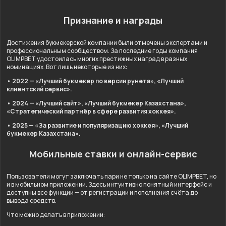
Признание и награды
Достижения букмекерской компании были отмечены экспертами и
профессиональным сообществом. За последние годы компания
OLIMPBET удостоилась многих престижных наград в разных
номинациях. Вот лишь некоторые из них:
• 2022 — «Лучший букмекер по версии рунета», «Лучший
клиентский сервис».
• 2024 — «Лучший сайт», «Лучший букмекер Казахстана»,
«Стратегический партнёр в сфере развития хоккея».
• 2025 — «За развитие и популяризацию хоккея», «Лучший
букмекер Казахстана».
Мобильные ставки и онлайн-сервис
Пользователи могут заключать пари не только на сайте OLIMPBET, но
и в мобильном приложении. Здесь интуитивно понятный интерфейс и
доступны все функции — от регистрации и пополнения счёта до
вывода средств.
Что можно делать в приложении: