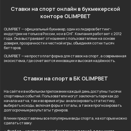
Ставки на спорт онлайн в букмекерской
конторе OLIMPBET
OLIMPBET — официальный букмекер, один из лидеров беттинг-
индустрии не только в России, но и в СНГ. Компания работает с 2012
года. Она выстраивает отношения с пользователями на основе
доверия, прозрачности и честной игры, объединяя сотни тысяч
бетторов.
OLIMPBET — не просто платформа для ставок на спорт, а современная
экосистема, где сочетаются инновации и высокая надёжность.
Ставки на спорт в БК OLIMPBET
На сайте и в мобильном приложении каждый день доступны тысячи
спортивных событий. Пользователи могут заключать пари как до
начала матча, так и во время игры: анализировать статистику,
выбирать исходы, включая форы и тоталы, а также прогнозировать
долгосрочные результаты турниров.
В линии представлены все популярные виды спорта, на которые можно
сделать ставку: