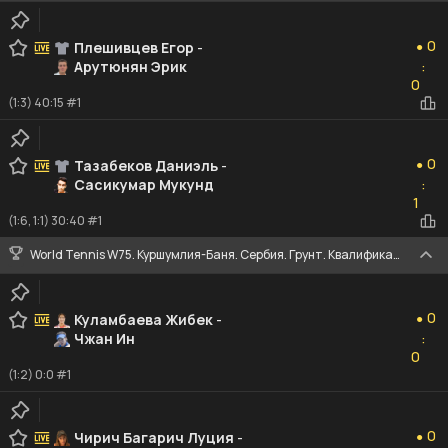
0
0
Плешивцев Егор
-
●
Арутюнян Эрик
:
0
0
(1:3) 40:15 #1
0
0
Тазабеков Даниэль
-
●
Сасикумар Мукунд
:
1
1
(1:6, 1:1) 30:40 #1
World Tennis W75. Куршумлия-Баня. Сербия. Грунт. Квалификация
0
0
Куламбаева Жибек
-
●
Чжан Ин
:
0
0
(1:2) 0:0 #1
0
0
Чирич Багарич Луция
-
●