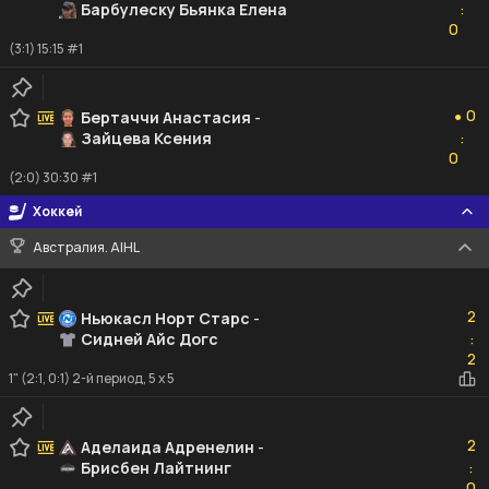
Барбулеску Бьянка Елена
:
0
0
(3:1) 15:15 #1
0
0
Бертаччи Анастасия
-
●
Зайцева Ксения
:
0
0
(2:0) 30:30 #1
Хоккей
Австралия. AIHL
2
2
Ньюкасл Норт Старс
-
Сидней Айс Догс
:
2
2
1" (2:1, 0:1) 2-й период, 5 x 5
2
2
Аделаида Адренелин
-
Брисбен Лайтнинг
:
0
0