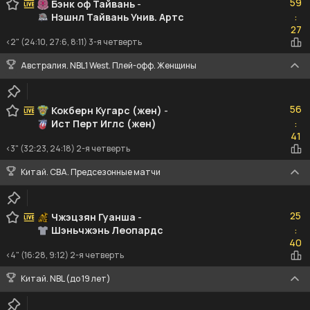
59
Бэнк оф Тайвань
-
Нэшнл Тайвань Унив. Артс
:
27
27
<2" (24:10, 27:6, 8:11) 3-я четверть
Австралия. NBL1 West. Плей-офф. Женщины
56
56
Кокберн Кугарс (жен)
-
Ист Перт Иглс (жен)
:
41
41
<3" (32:23, 24:18) 2-я четверть
Китай. CBA. Предсезонные матчи
25
25
Чжэцзян Гуанша
-
Шэньчжэнь Леопардс
:
40
40
<4" (16:28, 9:12) 2-я четверть
Китай. NBL (до 19 лет)