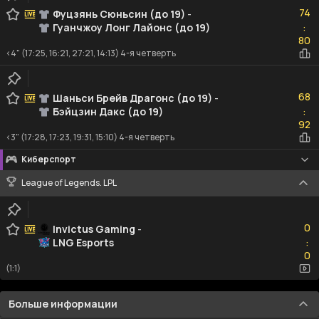
74
74
Фуцзянь Сюньсин (до 19)
-
Гуанчжоу Лонг Лайонс (до 19)
:
80
80
<4" (17:25, 16:21, 27:21, 14:13) 4-я четверть
68
68
Шаньси Брейв Драгонс (до 19)
-
Бэйцзин Дакс (до 19)
:
92
92
<3" (17:28, 17:23, 19:31, 15:10) 4-я четверть
Киберспорт
League of Legends. LPL
0
0
Invictus Gaming
-
LNG Esports
:
0
0
(1:1)
Больше информации