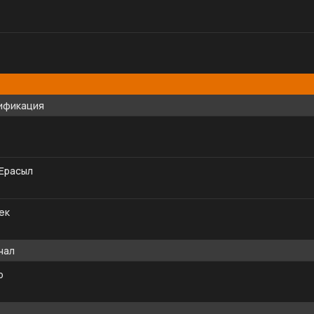
лификация
Ерасыл
ек
нал
р