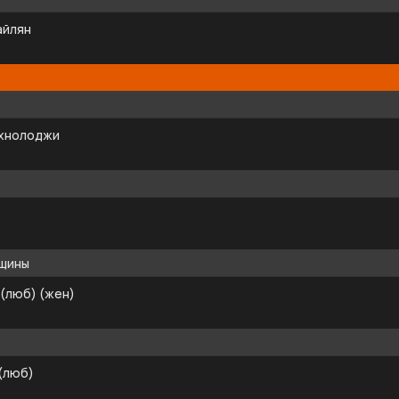
айлян
хнолоджи
нщины
 (люб) (жен)
(люб)