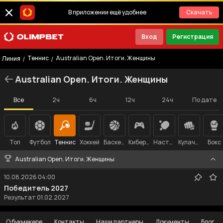
В приложении ещё удобнее
Скачать
Вход
Регистрация
Теннис
Australian Open. Итоги. Женщины
/
/
Линия
Australian Open. Итоги. Женщины
Все
2ч
6ч
12ч
24ч
По дате
Топ
Футбол
Теннис
Хоккей
Баскетбол
Киберспорт
Настольный теннис
Кулачные бои
Бокс
Australian Open. Итоги. Женщины
10.08.2026
04:00
Победитель 2027
Результат 01.02.2027
О букмекере
Контакты
Наши партнеры
Документы
Блог