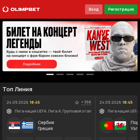
Вход
Регистрация
Топ Линия
+
368
24.09.2026
18:45
24.09.2026
18:45
Лига наций UEFA. Лига A. Групповой этап
Лига наций UEFA.
Сербия
Пор
Греция
Уэл