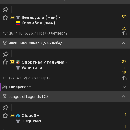
59
59
Венесуэла (жен)
-
Колумбия (жен)
:
55
55
<5" (16:14, 16:16, 26:7, 1:18) 4-я четверть
Чили. LNB2. Финал. До 3-х побед
27
27
Спортива Итальяна
-
Уачипато
:
16
16
<9" (27:14, 0:2) 2-я четверть
Киберспорт
League of Legends. LCS
1
1
Cloud9
-
Disguised
:
1
1