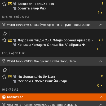
1
Вандевинкель Ханна
-
Брантмайер Риз
:
1
1
●
(3:6, 7:5, 5:0) 0:0 #2
World Tennis W35. Чакабуко. Аргентина. Грунт. Пары. Финал
1
1
Ларрайя Гуиди С.-А./Медиорреал Ариас В.
-
●
Кониши Камарго Силва Дж./Лабрана Ф.
:
0
0
(7:6, 4:4) 30:15 #1
World Tennis W100. Ландисвилл. США. Хард. Пары
0
0
Чо Исюань/Чо Йи Цен
-
Осборн А./Вонг Хонг Йи Коди
:
0
0
●
(6:6) 3:3 #2
Баскетбол
Чемпионат Южной Америки. 1/2 финала. Женщины