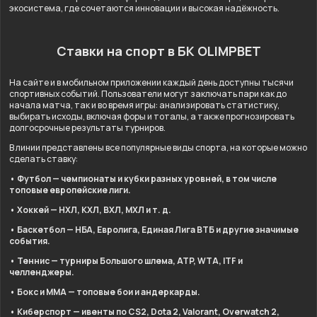
экосистема, где сочетаются инновации и высокая надёжность.
Ставки на спорт в БК OLIMPBET
На сайте и в мобильном приложении каждый день доступны тысячи
спортивных событий. Пользователи могут заключать пари как до
начала матча, так и во время игры: анализировать статистику,
выбирать исходы, включая форы и тоталы, а также прогнозировать
долгосрочные результаты турниров.
В линии представлены все популярные виды спорта, на которые можно
сделать ставку:
• Футбол — чемпионаты и кубки разных уровней, в том числе
топовые европейские лиги.
• Хоккей — НХЛ, КХЛ, ВХЛ, МХЛ и т. д.
• Баскетбол — НБА, Евролига, Единая Лига ВТБ и другие значимые
события.
• Теннис — турниры Большого шлема, ATP, WTA, ITF и
челленджеры.
• Бокс и ММА — топовые бои и андеркарды.
• Киберспорт — ивенты по CS2, Dota 2, Valorant, Overwatch 2,