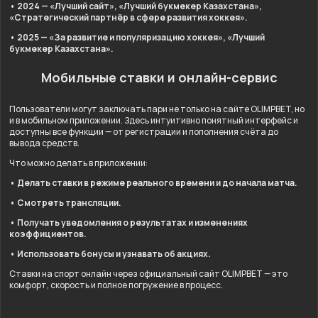
• 2024 — «Лучший сайт», «Лучший букмекер Казахстана»,
«Стратегический партнёр в сфере развития хоккея».
• 2025 — «За развитие и популяризацию хоккея», «Лучший
букмекер Казахстана».
Мобильные ставки и онлайн-сервис
Пользователи могут заключать пари не только на сайте OLIMPBET, но
и в мобильном приложении. Здесь интуитивно понятный интерфейс и
доступны все функции — от регистрации и пополнения счёта до
вывода средств.
Что можно делать в приложении:
• Делать ставки в режиме реального времени и до начала матча.
• Смотреть трансляции.
• Получать уведомления о результатах и изменениях
коэффициентов.
• Использовать бонусы и узнавать об акциях.
Ставки на спорт онлайн через официальный сайт OLIMPBET — это
комфорт, скорость и полное погружение в процесс.