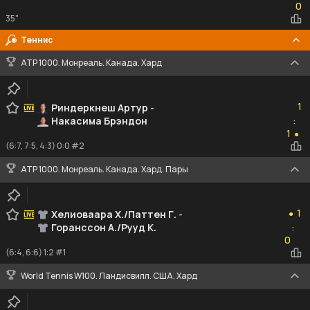
0
35"
Теннис
ATP 1000. Монреаль. Канада. Хард
1
1
Риндеркнеш Артур
-
Накасима Брэндон
:
1
1
●
(6:7, 7:5, 4:3) 0:0 #2
ATP 1000. Монреаль. Канада. Хард. Пары
1
1
Хелиоваара Х./Паттен Г.
-
●
Горанссон А./Рууд К.
:
0
0
(6:4, 6:6) 1:2 #1
World Tennis W100. Ландисвилл. США. Хард
1