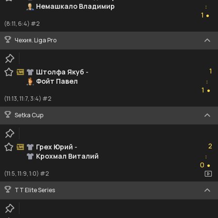
Немашкало Владимир
:
1
1
●
(8:11, 6:4) #2
Чехия. Liga Pro
1
1
Штолфа Якуб
-
Фойт Павел
:
1
1
●
(11:13, 11:7, 3:4) #2
Setka Cup
2
2
Грех Юрий
-
Крохмал Виталий
:
0
0
●
(11:5, 11:9, 1:0) #2
TT Elite Series
0