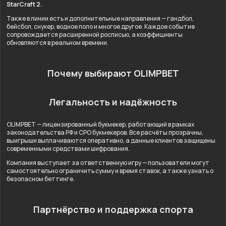
StarCraft 2.
Также в линии есть и дополнительные направления — гандбол,
бейсбол, снукер, водное поло и многое другое. Каждое событие
сопровождается расширенной росписью, а коэффициенты
обновляются в реальном времени.
Почему выбирают OLIMPBET
Легальность и надёжность
OLIMPBET — лицензированный букмекер, работающий в рамках
законодательства РФ и СРО букмекеров. Все расчёты прозрачны,
выигрыши выплачиваются оперативно, а данные клиентов защищены
современными средствами шифрования.
Компания выступает за ответственную игру — пользователи могут
самостоятельно ограничить сумму и время ставок, а также узнать о
безопасном беттинге.
Партнёрство и поддержка спорта