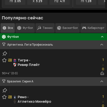
П1
2.05
X
3.29
П2
4.11
П1
1.28
X
Популярно сейчас
Все
Футбол
Теннис
Баскетбол
Киберспорт
Футбол
Аргентина. Лига Професиональ
1
1
Тигре
-
Ривер Плейт
:
0
0
90+4" (0:0)
Бразилия. Серия A
1
1
Ремо
-
Атлетико Минейро
:
0
0