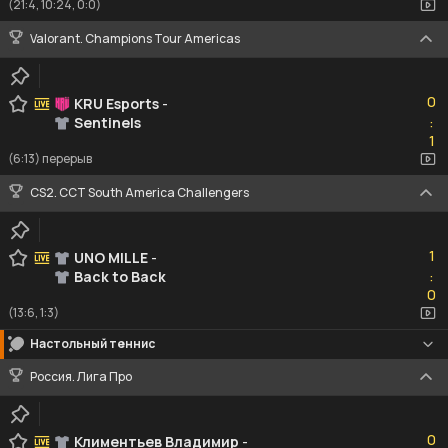
(21:4, 10:24, 0:0)
Valorant. Champions Tour Americas
0
0
KRU Esports
-
Sentinels
:
1
1
(6:13) перерыв
CS2. CCT South America Challengers
1
1
UNO MILLE
-
Back to Back
:
0
0
(13:6, 1:3)
Настольный теннис
Россия. Лига Про
0
0
Климентьев Владимир
-