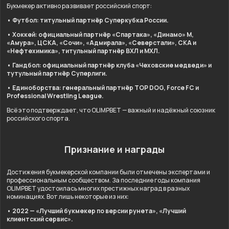
Букмекер активно развивает российский спорт:
• Футбол: титульный партнёр Суперкубка России.
• Хоккей: официальный партнёр «Спартака», «Динамо» М,
«Амура», ЦСКА, «Сочи», «Адмирала», «Северстали», СКА и
«Нефтехимика», титульный партнёр ВХЛ и МХЛ.
• Гандбол: официальный партнёр клуба «Чеховские медведи» и
тутульный партнёр Суперлиги.
• Единоборства: генеральный партнёр TOP DOG, Force FC и
Professional Wrestling League.
Всё это подтверждает, что OLIMPBET — важный и надёжный союзник
российского спорта.
Признание и награды
Достижения букмекерской компании были отмечены экспертами и
профессиональным сообществом. За последние годы компания
OLIMPBET удостоилась многих престижных наград в разных
номинациях. Вот лишь некоторые из них:
• 2022 — «Лучший букмекер по версии рунета», «Лучший
клиентский сервис».