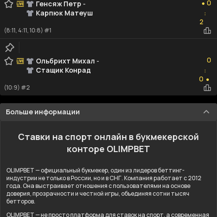
0
Генсяж Петр
-
●
Карпюк Матеуш
:
2
2
(8:11, 4:11, 10:8) #1
0
0
Ольбрихт Михал
-
Стащик Конрад
:
0
0
●
(10:9) #2
Больше информации
Ставки на спорт онлайн в букмекерской
конторе OLIMPBET
OLIMPBET — официальный букмекер, один из лидеров беттинг-
индустрии не только в России, но и в СНГ. Компания работает с 2012
года. Она выстраивает отношения с пользователями на основе
доверия, прозрачности и честной игры, объединяя сотни тысяч
бетторов.
OLIMPBET — не просто платформа для ставок на спорт, а современная