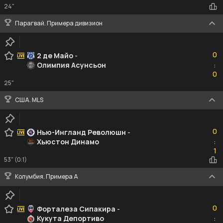
24"
Парагвай. Примера дивизион
0
0
2 де Майо
-
Олимпия Асунсьон
:
0
0
25"
США. MLS
0
0
Нью-Ингланд Революшн
-
Хьюстон Динамо
:
1
1
53" (0:1)
Колумбия. Примера A
0
0
Форталеза Сипакира
-
Кукута Депортиво
:
0