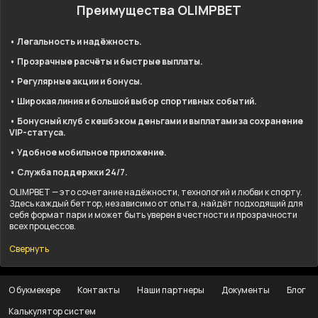
Преимущества OLIMPBET
• Легальность и надёжность.
• Прозрачные расчёты и быстрые выплаты.
• Регулярные акции и бонусы.
• Широкая линия и большой выбор спортивных событий.
• Бонусный клуб с кешбэком деньгами и выплатами за сохранение
VIP-статуса.
• Удобное мобильное приложение.
• Служба поддержки 24/7.
OLIMPBET — это сочетание надёжности, технологий и любви к спорту.
Здесь каждый беттор, независимо от опыта, найдёт подходящий для
себя формат пари и может быть уверен в честности и прозрачности
всех процессов.
Свернуть
О букмекере
Контакты
Наши партнеры
Документы
Блог
Калькулятор систем