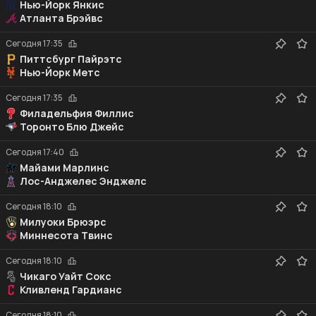
Нью-Йорк Янкис
Атланта Брэйвс
Сегодня
17:35
Питтсбург Пайрэтс
Нью-Йорк Метс
Сегодня
17:35
Филадельфия Филлис
Торонто Блю Джейс
Сегодня
17:40
Майами Марлинс
Лос-Анджелес Энджелс
Сегодня
18:10
Милуоки Брюэрс
Миннесота Твинс
Сегодня
18:10
Чикаго Уайт Сокс
Кливленд Гардианс
Сегодня
18:10