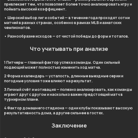
привлекает тем, что позволяет более точно анализировать игру и
поймать высокий коэффициент.
• Широкий выбор лиг и событий — в течение года проходят сотни
матчей в разных странах, особенно в рамках MLB и азиатских
чемпионатов.
• Разнообразие исходов — от чистой победы до форы и тоталов.
Что учитывать при анализе
1 Питчеры — главный фактор успеха команды. Один сильный
подающий может полностью изменить ход матча.
2 Форма и календарь — усталость, длинные выездные серии и
погодные условия тоже влияют на результат.
3 Личный счёт и мотивация — полезно анализировать, как команды
играют друг с другом и насколько важен предстоящий матч в
турнирном плане.
4 Фактор домашнего стадиона — одни клубы показывают высокую
результативность дома, а другие сильнее в гостях.
Заключение