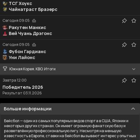
ТСГ Хоукс
Чайнатраст Бразерс
Сегодня
09:05
Ракутен Манкиc
Вей Чуань Дрэгонс
Сегодня
09:05
Фубон Гардианс
Уни Лайонс
Южная Корея. KBO. Итоги
Завтра
12:00
Победитель 2026
Результат 03.11.2026
Больше информации
Бейсбол — один из самых популярных видов спорта в США, Японии и
некоторых других странах. Он имеет огромную фанатскую базу и
разветвлённую профессиональную лигу. Несмотря на меньшую
известность в Европе, ставки на бейсбол вызывают интерес у опытных