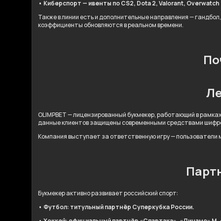
• Киберспорт — ивенты по CS2, Dota 2, Valorant, Overwatch 2
Также в линии есть и дополнительные направления — гандбол,
коэффициенты обновляются в реальном времени.
По
Ле
OLIMPBET — лицензированный букмекер, работающий в рамках
данные клиентов защищены современными средствами шифр
Компания выступает за ответственную игру — пользователи м
Партн
Букмекер активно развивает российский спорт:
• Футбол: титульный партнёр Суперкубка России.
• Хоккей: официальный партнёр «Спартака», «Динамо» М, 