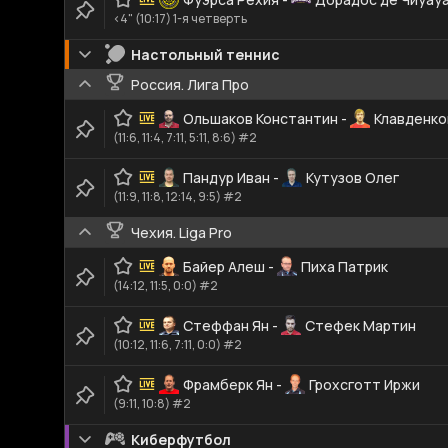
<4" (10:17) 1-я четверть
Настольный теннис
Россия. Лига Про
Ольшаков Константин
-
Клавденко
(11:6, 11:4, 7:11, 5:11, 8:6) #2
Пандур Иван
-
Кутузов Олег
(11:9, 11:8, 12:14, 9:5) #2
Чехия. Liga Pro
Байер Алеш
-
Пиха Патрик
(14:12, 11:5, 0:0) #2
Стеффан Ян
-
Стефек Мартин
(10:12, 11:6, 7:11, 0:0) #2
Фрамберк Ян
-
Грохсготт Иржи
(9:11, 10:8) #2
Киберфутбол