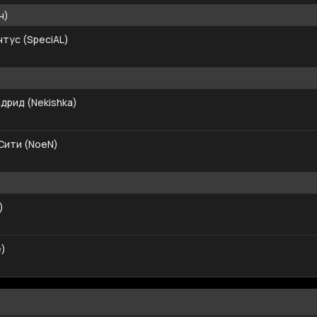
н)
тус (SpeciAL)
дрид (Nekishka)
Сити (NoeN)
)
e)