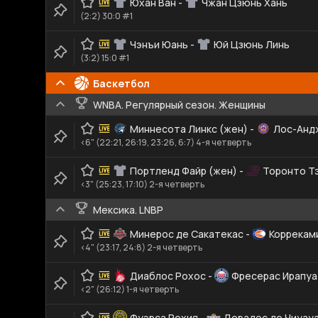
Юхан Ван
-
Чжан Цзюнь Хань
(2:2) 30:0 #1
Чэнъи Юань
-
Юй Цзюнь Линь
(3:2) 15:0 #1
Баскетбол
WNBA. Регулярный сезон. Женщины
Миннесота Линкс (жен)
-
Лос-Анд
<6" (22:21, 26:19, 23:26, 6:7) 4-я четверть
Портленд Файр (жен)
-
Торонто Т
<3" (25:23, 17:10) 2-я четверть
Мексика. LNBP
Минерос де Сакатекас
-
Коррекам
<4" (23:17, 24:8) 2-я четверть
Диаблос Рохос
-
Фресерас Ирапу
<2" (26:12) 1-я четверть
Фуэрса Рехия
-
Дорадос де Чиуау