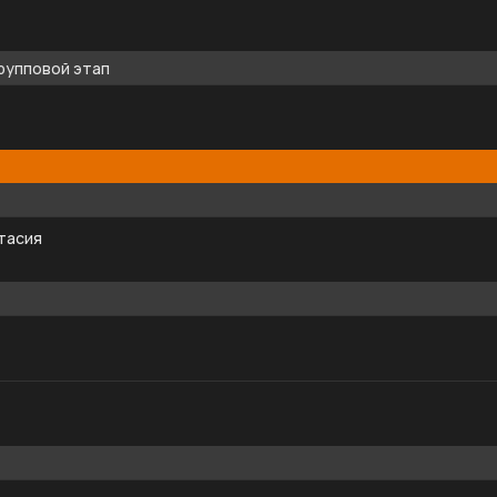
рупповой этап
тасия