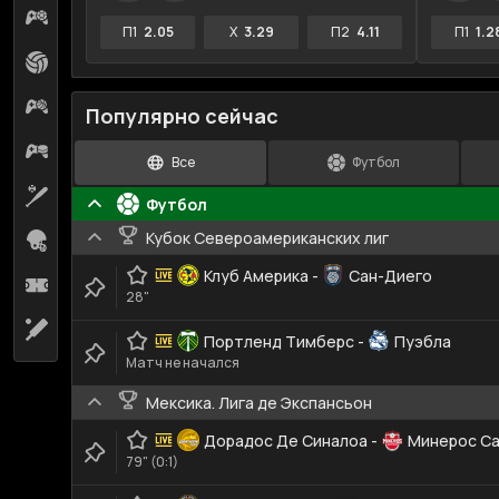
Киберфутбол
20
П1
2.05
X
3.29
П2
4.11
П1
1.2
Волейбол
1
Кибербаскетбол
4
Популярно сейчас
Киберхоккей
2
Все
Футбол
Бейсбол
15
Футбол
Кубок Североамериканских лиг
Американский футбол
1
Клуб Америка
-
Сан-Диего
Футзал
1
28"
Крикет
2
Портленд Тимберс
-
Пуэбла
Матч не начался
Мексика. Лига де Экспансьон
Дорадос Де Синалоа
-
Минерос Са
79" (0:1)