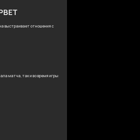
MPBET
 Она выстраивает отношения с
ла матча, так и во время игры: