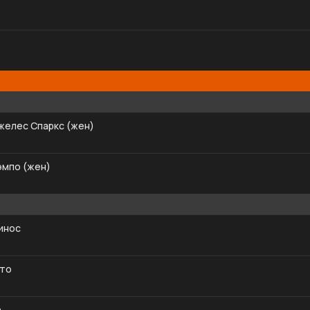
желес Спаркс (жен)
эмпо (жен)
инос
ато
а