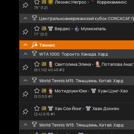
Леонес Негрос
-
Коррекаминос
78" (1:2)
Центральноамериканский кубок CONCACAF. Г
Вердес
-
Мунисипаль
77" (0:1)
Теннис
WTA 1000. Торонто. Канада. Хард
Свитолина Элина
-
Потапова Анас
(6:1, 1:0) 40:40 #2
World Tennis M15. Тяньцзинь. Китай. Хард
Мотидзуки Юки
-
Хуан Цунг-Хао
(5:1) 0:0 #1
Хан Сон Йонг
-
Хван Донхен
(2:4) 0:15 #1
World Tennis W15. Тяньцзинь. Китай. Хард