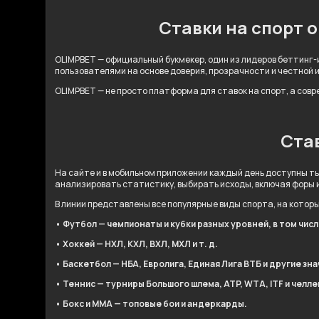
Ставки на спорт 
OLIMPBET — официальный букмекер, один из лидеров беттинг-и
пользователями на основе доверия, прозрачности и честной 
OLIMPBET — не просто платформа для ставок на спорт, а сов
Став
На сайте и в мобильном приложении каждый день доступны ты
анализировать статистику, выбирать исходы, включая форы 
В линии представлены все популярные виды спорта, на котор
• Футбол — чемпионаты и кубки разных уровней, в том чис
• Хоккей — НХЛ, КХЛ, ВХЛ, МХЛ и т. д.
• Баскетбол — НБА, Евролига, Единая Лига ВТБ и другие зн
• Теннис — турниры Большого шлема, ATP, WTA, ITF и челл
• Бокс и ММА — топовые бои и андеркарды.