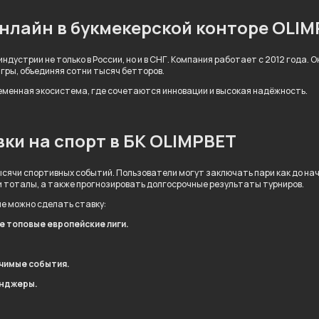
онлайн в букмекерской конторе OLI
ндустрии не только в России, но и в СНГ. Компания работает с 2012 года.
игры, объединяя сотни тысяч бетторов.
ременная экосистема, где сочетаются инновации и высокая надёжность.
ки на спорт в БК OLIMPBET
сячи спортивных событий. Пользователи могут заключать пари как до нача
и тоталы, а также прогнозировать долгосрочные результаты турниров.
ые можно сделать ставку:
ле топовые европейские лиги.
ачимые события.
енджеры.