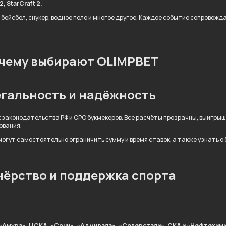
, StarCraft 2.
 бейсбол, снукер, водное поло и многое другое. Каждое событие сопровож
чему выбирают OLIMPBET
гальность и надёжность
 законодательства РФ и СРО букмекеров. Все расчёты прозрачны, выигры
ования.
огут самостоятельно ограничить сумму и время ставок, а также узнать о
ёрство и поддержка спорта
«Амура», ЦСКА, «Сочи», «Адмирала», «Северстали», СКА и «Нефтехими