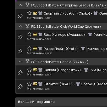
FC. ESportsBattle. Champions League B (2x4 ми
Спортинг Лиссабон (Choko)
-
Ювен
Матч не начался
FC. ESportsBattle. Club World Cup (2x4 мин.)
Бока Хуниорс (Aveaaaaa)
-
Реал Ма
Матч не начался
Ривер Плейт (Grellz)
-
Манчестер 
Матч не начался
FC. ESportsBattle. Serie A (2x4 мин.)
Наполи (DangerDim77)
-
Рим (R0ge
Матч не начался
Ювентус (SPACE)
-
Болонья (A1os
Матч не начался
Больше информации