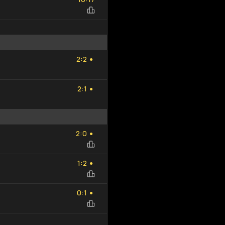
2
2
:
2
2
●
2
1
:
2
1
●
2
0
:
2
0
●
1
2
:
1
2
●
0
1
:
0
1
●