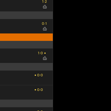
:
1
2
Добавить
Обновить
исход
список
0
1
:
0
1
1
0
:
1
0
●
0
0
:
0
0
●
0
0
:
0
0
●
0
0