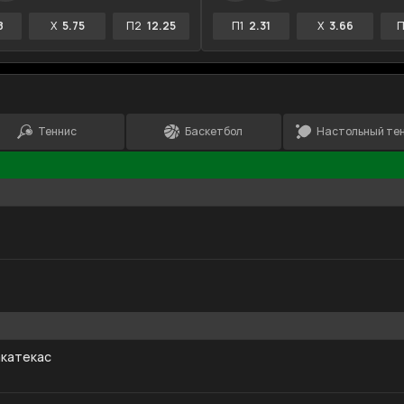
8
X
5.75
П2
12.25
П1
2.31
X
3.66
П
Теннис
Баскетбол
Настольный те
катекас