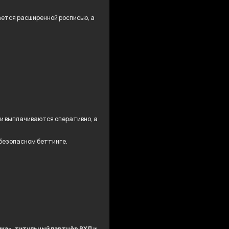
дается расширенной росписью, а
ши выплачиваются оперативно, а
 безопасном беттинге.
ка», титульный партнёр ВХЛ и