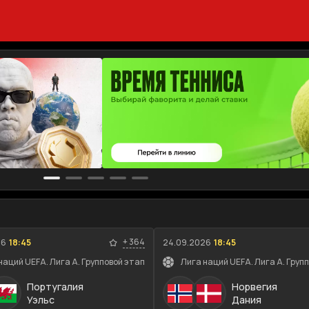
+
364
26
18:45
24.09.2026
18:45
наций UEFA. Лига A. Групповой этап
Лига наций UEFA. Лига A. Груп
Португалия
Норвегия
Уэльс
Дания