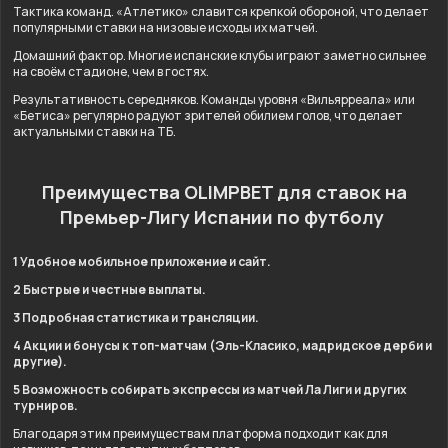
Тактика команд. «Атлетико» славится крепкой обороной, что делает
популярными ставки на низовые исходы их матчей.
Домашний фактор. Многие испанские клубы играют заметно сильнее
на своём стадионе, чем в гостях.
Результативность середняков. Команды уровня «Вильярреала» или
«Бетиса» регулярно радуют зрителей обилием голов, что делает
актуальными ставки на ТБ.
Преимущества OLIMPBET для ставок на
Премьер-Лигу Испании по футболу
1 Удобное мобильное приложение и сайт.
2 Быстрые и честные выплаты.
3 Подробная статистика и трансляции.
4 Акции и бонусы к топ-матчам (Эль-Класико, мадридское дерби и
другие).
5 Возможность собирать экспрессы из матчей Ла Лиги и других
турниров.
Благодаря этим преимуществам платформа подходит как для