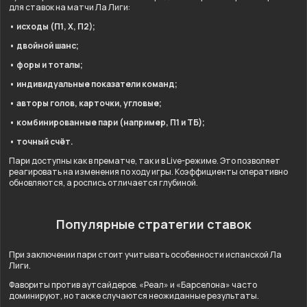
для ставок на матчи Ла Лиги:
• исходы (П1, Х, П2);
• двойной шанс;
• форы и тоталы;
• индивидуальные показатели команд;
• авторы голов, карточки, угловые;
• комбинированные пари (например, П1 и ТБ);
• точный счёт.
Пари доступны как в прематче, так и в Live-режиме. Это позволяет
реагировать на изменения по ходу игры. Коэффициенты оперативно
обновляются, а роспись отличается глубиной.
Популярные стратегии ставок
При заключении пари стоит учитывать особенности испанской Ла
Лиги.
Фавориты против аутсайдеров. «Реал» и «Барселона» часто
доминируют, но также случаются неожиданные результаты.