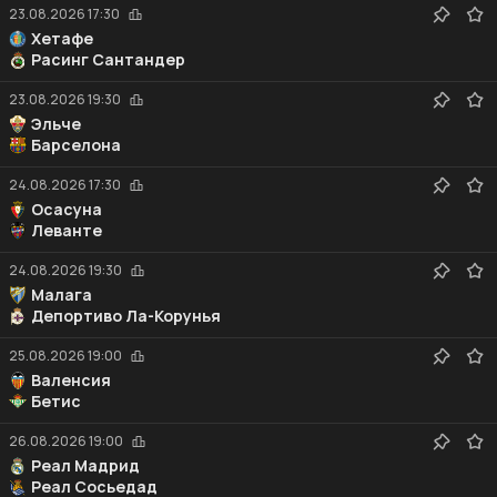
23.08.2026
17:30
Хетафе
Расинг Сантандер
23.08.2026
19:30
Эльче
Барселона
24.08.2026
17:30
Осасуна
Леванте
24.08.2026
19:30
Малага
Депортиво Ла-Корунья
25.08.2026
19:00
Валенсия
Бетис
26.08.2026
19:00
Реал Мадрид
Реал Сосьедад