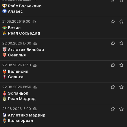
Райо Вальекано
Алавес
21.08.2026
19:00
Бетис
Реал Сосьедад
22.08.2026
15:00
Атлетик Бильбао
Севилья
22.08.2026
17:30
Валенсия
Сельта
22.08.2026
19:30
Эспаньол
Реал Мадрид
23.08.2026
15:00
Атлетико Мадрид
Вильярреал