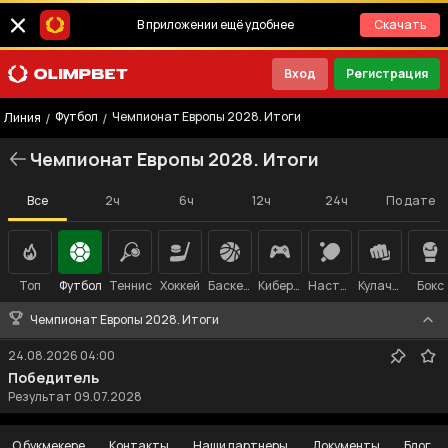
В приложении ещё удобнее
Скачать
Вход
Регистрация
Футбол
Чемпионат Европы 2028. Итоги
/
/
Линия
Чемпионат Европы 2028. Итоги
Все
2ч
6ч
12ч
24ч
По дате
Топ
Футбол
Теннис
Хоккей
Баскетбол
Киберспорт
Настольный теннис
Кулачные бои
Бокс
Чемпионат Европы 2028. Итоги
24.08.2026
04:00
Победитель
Результат 09.07.2028
О букмекере
Контакты
Наши партнеры
Документы
Блог