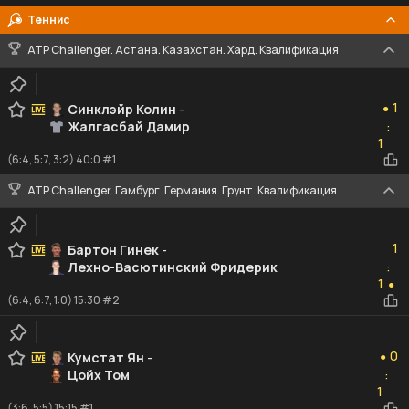
Теннис
ATP Challenger. Астана. Казахстан. Хард. Квалификация
1
1
Синклэйр Колин
-
●
Жалгасбай Дамир
:
1
1
(6:4, 5:7, 3:2) 40:0 #1
ATP Challenger. Гамбург. Германия. Грунт. Квалификация
1
1
Бартон Гинек
-
Лехно-Васютинский Фридерик
:
1
1
●
(6:4, 6:7, 1:0) 15:30 #2
0
0
Кумстат Ян
-
●
Цойх Том
:
1
1
(3:6, 5:5) 15:15 #1