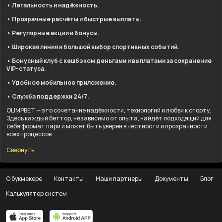
• Легальность и надёжность.
• Прозрачные расчёты и быстрые выплаты.
• Регулярные акции и бонусы.
• Широкая линия и большой выбор спортивных событий.
• Бонусный клуб с кешбэком деньгами и выплатами за сохранение
VIP-статуса.
• Удобное мобильное приложение.
• Служба поддержки 24/7.
OLIMPBET — это сочетание надёжности, технологий и любви к спорту.
Здесь каждый беттор, независимо от опыта, найдёт подходящий для
себя формат пари и может быть уверен в честности и прозрачности
всех процессов.
Свернуть
О букмекере
Контакты
Наши партнеры
Документы
Блог
Калькулятор систем