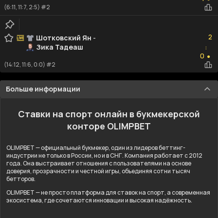
(6:11, 11:7, 2:5) #2
2
2
Шотковский Ян
-
Зика Тадеаш
:
0
0
●
(14:12, 11:6, 0:0) #2
Больше информации
Ставки на спорт онлайн в букмекерской
конторе OLIMPBET
OLIMPBET — официальный букмекер, один из лидеров беттинг-
индустрии не только в России, но и в СНГ. Компания работает с 2012
года. Она выстраивает отношения с пользователями на основе
доверия, прозрачности и честной игры, объединяя сотни тысяч
бетторов.
OLIMPBET — не просто платформа для ставок на спорт, а современная
экосистема, где сочетаются инновации и высокая надёжность.