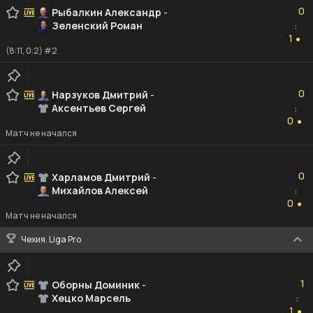
0
Рыбалкин Александр
-
Зеленский Роман
:
1
1
●
(8:11, 0:2) #2
0
0
Нарзуков Дмитрий
-
Аксентьев Сергей
:
0
0
●
Матч не начался
0
0
Харламов Дмитрий
-
Михайлов Алексей
:
0
0
●
Матч не начался
Чехия. Liga Pro
1
1
Оборны Доминик
-
Хецко Марсель
:
1
1
●