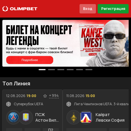
Вход
Регистрация
Топ Линия
+
994
12.08.2026
19:00
11.08.2026
15:00
Суперкубок UEFA
Лига Чемпионов UEFA. 3-й квали
ПСЖ
Кайрат
Астон Вилла
Левски София
П2