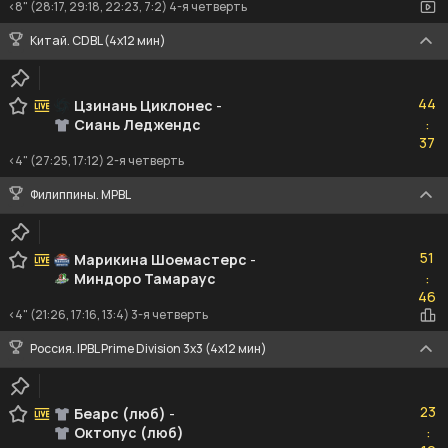
<8" (28:17, 29:18, 22:23, 7:2) 4-я четверть
Китай. CDBL (4x12 мин)
44
44
Цзинань Циклонес
-
Сиань Леджендс
:
37
37
<4" (27:25, 17:12) 2-я четверть
Филиппины. MPBL
51
51
Марикина Шоемастерс
-
Миндоро Тамараус
:
46
46
<4" (21:26, 17:16, 13:4) 3-я четверть
Россия. IPBL Prime Division 3x3 (4x12 мин)
23
23
Беарс (люб)
-
Октопус (люб)
:
19