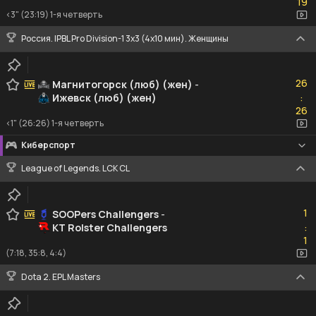
19
<3" (23:19) 1-я четверть
Россия. IPBL Pro Division-1 3x3 (4x10 мин). Женщины
26
26
Магнитогорск (люб) (жен)
-
Ижевск (люб) (жен)
:
26
26
<1" (26:26) 1-я четверть
Киберспорт
League of Legends. LCK CL
1
1
SOOPers Challengers
-
KT Rolster Challengers
:
1
1
(7:18, 35:8, 4:4)
Dota 2. EPL Masters
1