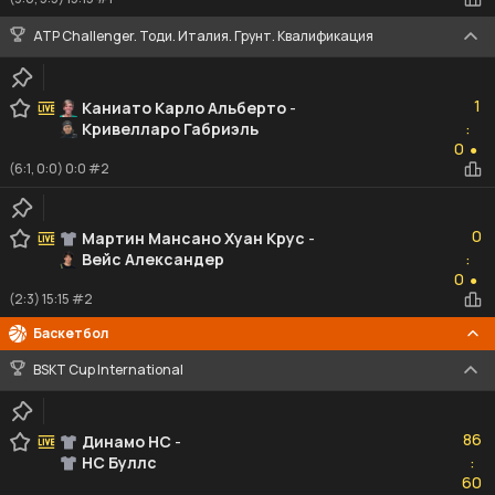
ATP Challenger. Тоди. Италия. Грунт. Квалификация
1
1
Каниато Карло Альберто
-
Кривелларо Габриэль
:
0
0
●
(6:1, 0:0) 0:0 #2
0
0
Мартин Мансано Хуан Крус
-
Вейс Александер
:
0
0
●
(2:3) 15:15 #2
Баскетбол
BSKT Cup International
86
86
Динамо НС
-
НС Буллс
:
60
60