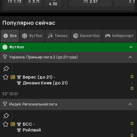
П1
1.73
X
3.71
П1
2.57
X
3
4.30
Популярно сейчас
Все
Футбол
Теннис
Баскетбол
Киберспорт
Футбол
Украина. Премьер-лига 2 (до 21 года)
0
0
Верес (до 21)
-
Динамо Киев (до 21)
:
0
0
52" (0:0)
Индия. Региональная лига
0
0
БСС
-
Рэйлвэй
:
0
0