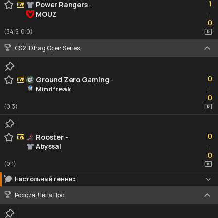
1
Power Rangers
-
MOUZ
:
0
0
(34:5, 0:0)
CS2. Dfrag Open Series
0
0
Ground Zero Gaming
-
Mindfreak
:
0
0
(0:3)
0
0
Rooster
-
Abyssal
:
0
0
(0:1)
Настольный теннис
Россия. Лига Про
0