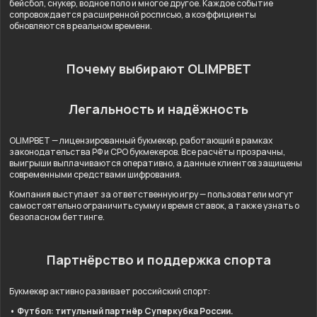
бейсбол, снукер, водное поло и многое другое. Каждое событие
сопровождается расширенной росписью, а коэффициенты
обновляются в реальном времени.
Почему выбирают OLIMPBET
Легальность и надёжность
OLIMPBET — лицензированный букмекер, работающий в рамках
законодательства РФ и СРО букмекеров. Все расчёты прозрачны,
выигрыши выплачиваются оперативно, а данные клиентов защищены
современными средствами шифрования.
Компания выступает за ответственную игру — пользователи могут
самостоятельно ограничить сумму и время ставок, а также узнать о
безопасном беттинге.
Партнёрство и поддержка спорта
Букмекер активно развивает российский спорт:
• Футбол: титульный партнёр Суперкубка России.