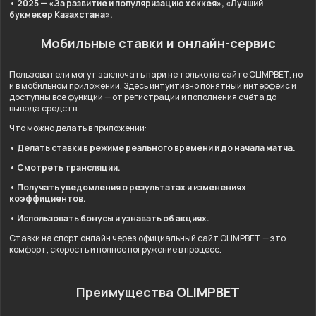
• 2025 — «За развитие и популяризацию хоккея», «Лучший
букмекер Казахстана».
Мобильные ставки и онлайн-сервис
Пользователи могут заключать пари не только на сайте OLIMPBET, но
и в мобильном приложении. Здесь интуитивно понятный интерфейс и
доступны все функции — от регистрации и пополнения счёта до
вывода средств.
Что можно делать в приложении:
• Делать ставки в режиме реального времени и до начала матча.
• Смотреть трансляции.
• Получать уведомления о результатах и изменениях
коэффициентов.
• Использовать бонусы и узнавать об акциях.
Ставки на спорт онлайн через официальный сайт OLIMPBET — это
комфорт, скорость и полное погружение в процесс.
Преимущества OLIMPBET