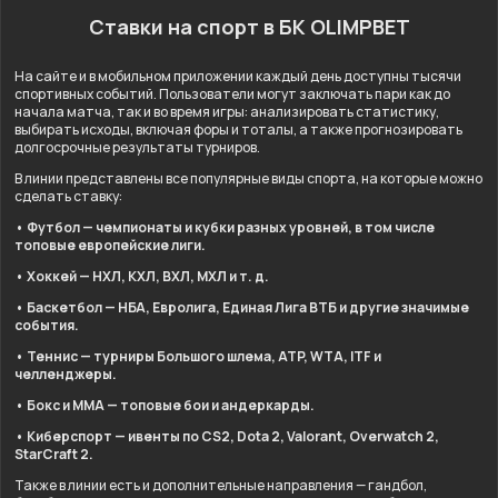
Ставки на спорт в БК OLIMPBET
На сайте и в мобильном приложении каждый день доступны тысячи
спортивных событий. Пользователи могут заключать пари как до
начала матча, так и во время игры: анализировать статистику,
выбирать исходы, включая форы и тоталы, а также прогнозировать
долгосрочные результаты турниров.
В линии представлены все популярные виды спорта, на которые можно
сделать ставку:
• Футбол — чемпионаты и кубки разных уровней, в том числе
топовые европейские лиги.
• Хоккей — НХЛ, КХЛ, ВХЛ, МХЛ и т. д.
• Баскетбол — НБА, Евролига, Единая Лига ВТБ и другие значимые
события.
• Теннис — турниры Большого шлема, ATP, WTA, ITF и
челленджеры.
• Бокс и ММА — топовые бои и андеркарды.
• Киберспорт — ивенты по CS2, Dota 2, Valorant, Overwatch 2,
StarCraft 2.
Также в линии есть и дополнительные направления — гандбол,