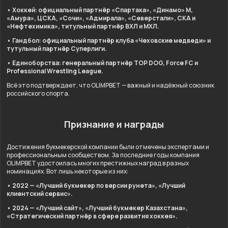
• Хоккей: официальный партнёр «Спартака», «Динамо» М,
«Амура», ЦСКА, «Сочи», «Адмирала», «Северстали», СКА и
«Нефтехимика», титульный партнёр ВХЛ и МХЛ.
• Гандбол: официальный партнёр клуба «Чеховские медведи» и
тутульный партнёр Суперлиги.
• Единоборства: генеральный партнёр TOP DOG, Force FC и
Professional Wrestling League.
Всё это подтверждает, что OLIMPBET — важный и надёжный союзник
российского спорта.
Признание и награды
Достижения букмекерской компании были отмечены экспертами и
профессиональным сообществом. За последние годы компания
OLIMPBET удостоилась многих престижных наград в разных
номинациях. Вот лишь некоторые из них:
• 2022 — «Лучший букмекер по версии рунета», «Лучший
клиентский сервис».
• 2024 — «Лучший сайт», «Лучший букмекер Казахстана»,
«Стратегический партнёр в сфере развития хоккея».