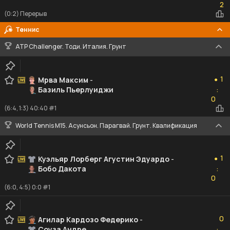
2
(0:2) Перерыв
Теннис
ATP Challenger. Тоди. Италия. Грунт
1
1
Мрва Максим
-
●
Базиль Пьерлуиджи
:
0
0
(6:4, 1:3) 40:40 #1
World Tennis M15. Асунсьон. Парагвай. Грунт. Квалификация
1
1
Куэльяр Лорберг Агустин Эдуардо
-
●
Бобо Дакота
:
0
0
(6:0, 4:5) 0:0 #1
0
0
Агилар Кардозо Федерико
-
Соуза Андре
: