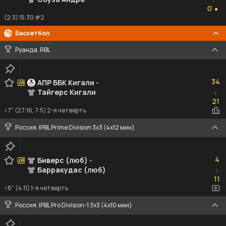
0
0
●
(2:3) 15:30 #2
Баскетбол
Руанда. RBL
34
34
АПР ББК Кигали
-
Тайгерс Кигали
:
21
21
<7" (27:16, 7:5) 2-я четверть
Россия. IPBL Prime Division 3x3 (4x12 мин)
4
4
Биверс (люб)
-
Барракудас (люб)
:
11
11
<8" (4:11) 1-я четверть
Россия. IPBL Pro Division-1 3x3 (4x10 мин)