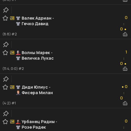
0
0
Валек Адриан
-
Гечко Давид
:
0
0
●
(8:8) #2
1
1
Волны Марек
-
Величка Лукас
:
0
0
●
(11:4, 0:0) #2
0
0
Диди Юлиус
-
●
Фисера Милан
:
0
0
(4:2) #1
0
0
Урбанец Радим
-
Розе Радек
:
0