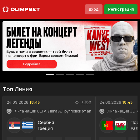
Вход
Регистрация
Топ Линия
+
368
24.09.2026
18:45
24.09.2026
18:45
Лига наций UEFA. Лига A. Групповой этап
Лига наций UEFA.
Сербия
Пор
Греция
Уэл