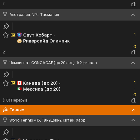
1"
Австралия. NPL. Тасмания
1
1
Саут Хобарт
-
Риверсайд Олимпик
:
0
0
2"
Чемпионат CONCACAF (до 20 лет). 1/2 финала
1
1
Канада (до 20)
-
Мексика (до 20)
:
0
0
(1:0) Перерыв
Теннис
World Tennis M15. Тяньцзинь. Китай. Хард
1
1