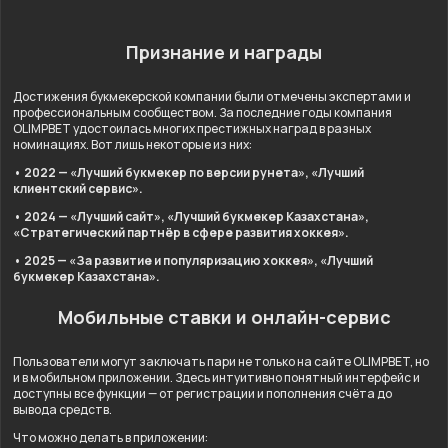
Признание и награды
Достижения букмекерской компании были отмечены экспертами и
профессиональным сообществом. За последние годы компания
OLIMPBET удостоилась многих престижных наград в разных
номинациях. Вот лишь некоторые из них:
• 2022 — «Лучший букмекер по версии рунета», «Лучший
клиентский сервис».
• 2024 — «Лучший сайт», «Лучший букмекер Казахстана»,
«Стратегический партнёр в сфере развития хоккея».
• 2025 — «За развитие и популяризацию хоккея», «Лучший
букмекер Казахстана».
Мобильные ставки и онлайн-сервис
Пользователи могут заключать пари не только на сайте OLIMPBET, но
и в мобильном приложении. Здесь интуитивно понятный интерфейс и
доступны все функции — от регистрации и пополнения счёта до
вывода средств.
Что можно делать в приложении: