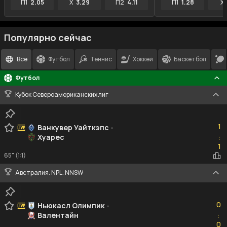
П1
2.05
X
3.29
П2
4.11
П1
1.28
X
Популярно сейчас
Все
Футбол
Теннис
Хоккей
Баскетбол
Футбол
Кубок Североамериканских лиг
1
1
Ванкувер Уайткэпс
-
Хуарес
:
1
1
65" (1:1)
Австралия. NPL. NNSW
0
0
Ньюкасл Олимпик
-
Валентайн
:
0
0