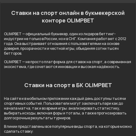
Ставки на спорт онлайн в букмекерской
конторе OLIMPBET
OLIMPBET — официальный букмекер, один из лидеров беттинг-
индустрии не только в России, но и в СНГ. Компания работает с 2012
года. Она выстраивает отношения с пользователями на основе
доверия, прозрачности и честной игры, объединяя сотни тысяч
бетторов.
OLIMPBET — не просто платформа для ставок на спорт, а современная
экосистема, где сочетаются инновации и высокая надёжность.
Ставки на спорт в БК OLIMPBET
На сайте и в мобильном приложении каждый день доступны тысячи
спортивных событий. Пользователи могут заключать пари как до
начала матча, так и во время игры: анализировать статистику,
выбирать исходы, включая форы и тоталы, а также прогнозировать
долгосрочные результаты турниров.
В линии представлены все популярные виды спорта, на которые можно
сделать ставку: