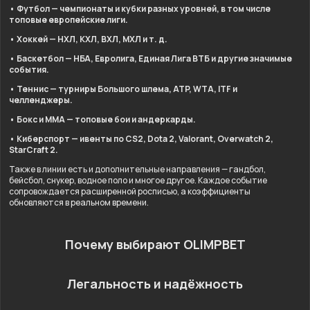
• Футбол — чемпионаты и кубки разных уровней, в том числе
топовые европейские лиги.
• Хоккей — НХЛ, КХЛ, ВХЛ, МХЛ и т. д.
• Баскетбол — НБА, Евролига, Единая Лига ВТБ и другие значимые
события.
• Теннис — турниры Большого шлема, ATP, WTA, ITF и
челленджеры.
• Бокс и ММА — топовые бои и андеркарды.
• Киберспорт — ивенты по CS2, Dota 2, Valorant, Overwatch 2,
StarCraft 2.
Также в линии есть и дополнительные направления — гандбол,
бейсбол, снукер, водное поло и многое другое. Каждое событие
сопровождается расширенной росписью, а коэффициенты
обновляются в реальном времени.
Почему выбирают OLIMPBET
Легальность и надёжность