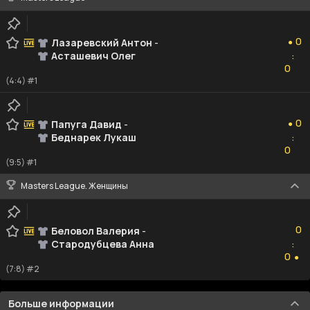
0
0
Лазаревский Антон
-
●
Асташевич Олег
:
0
0
(4:4) #1
0
0
Папуга Давид
-
●
Беднарек Лукаш
:
0
0
(9:5) #1
Masters League. Женщины
0
0
Беловол Валерия
-
Стародубцева Анна
:
0
0
●
(7:8) #2
Больше информации