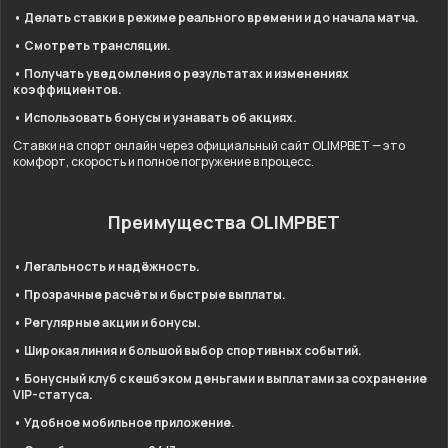
• Делать ставки в режиме реального времени и до начала матча.
• Смотреть трансляции.
• Получать уведомления о результатах и изменениях
коэффициентов.
• Использовать бонусы и узнавать об акциях.
Ставки на спорт онлайн через официальный сайт OLIMPBET — это
комфорт, скорость и полное погружение в процесс.
Преимущества OLIMPBET
• Легальность и надёжность.
• Прозрачные расчёты и быстрые выплаты.
• Регулярные акции и бонусы.
• Широкая линия и большой выбор спортивных событий.
• Бонусный клуб с кешбэком деньгами и выплатами за сохранение
VIP-статуса.
• Удобное мобильное приложение.