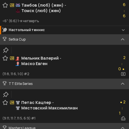
6
Тамбов (люб) (жен)
-
Томск (люб) (жен)
:
6
6
<6" (6:6) 1-я четверть
Настольный теннис
Setka Cup
2
2
Мельник Валерий
-
Маско Евген
:
0
0
●
(11:8, 11:6, 1:0) #2
TT Elite Series
2
2
Петас Кацпер
-
●
Мястовский Максимилиан
:
1
1
(9:11, 11:7, 11:5, 6:9) #1
Masters League