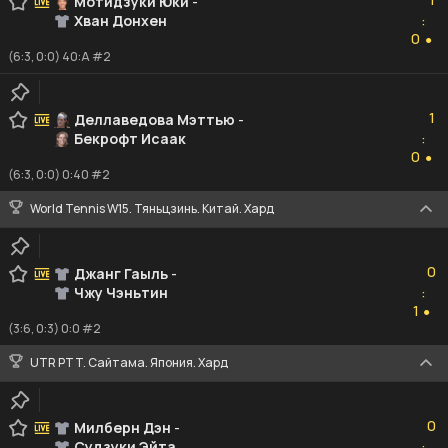
Мотидзуки Юки
-
Хван Донхен
:
0
0
●
(6:3, 0:0) 40:A #2
1
1
Деллаведова Мэттью
-
Бекрофт Исаак
:
0
0
●
(6:3, 0:0) 0:40 #2
World Tennis W15. Тяньцзинь. Китай. Хард
0
0
Джанг Гаыль
-
Чжу Чэньтин
:
1
1
●
(3:6, 0:3) 0:0 #2
UTR PTT. Сайтама. Япония. Хард
0
0
Милберн Дэн
-
Судзуки Эйта
: