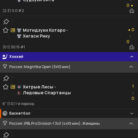
0
0
●
(2:3) 0:0 #2
0
0
Мотидзуки Котаро
-
●
Хигаси Рику
:
0
0
(0:1) 30:15 #1
Хоккей
Россия. Magnitka Open (3х10 мин)
1
1
Хитрые Лисы
-
Ледовые Спартанцы
:
0
0
6" (1:0) 1-й период
Баскетбол
Россия. IPBL Pro Division-1 3x3 (4x10 мин). Женщины
6