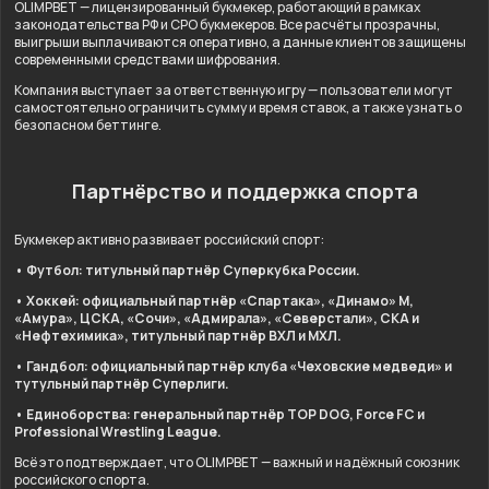
OLIMPBET — лицензированный букмекер, работающий в рамках
законодательства РФ и СРО букмекеров. Все расчёты прозрачны,
выигрыши выплачиваются оперативно, а данные клиентов защищены
современными средствами шифрования.
Компания выступает за ответственную игру — пользователи могут
самостоятельно ограничить сумму и время ставок, а также узнать о
безопасном беттинге.
Партнёрство и поддержка спорта
Букмекер активно развивает российский спорт:
• Футбол: титульный партнёр Суперкубка России.
• Хоккей: официальный партнёр «Спартака», «Динамо» М,
«Амура», ЦСКА, «Сочи», «Адмирала», «Северстали», СКА и
«Нефтехимика», титульный партнёр ВХЛ и МХЛ.
• Гандбол: официальный партнёр клуба «Чеховские медведи» и
тутульный партнёр Суперлиги.
• Единоборства: генеральный партнёр TOP DOG, Force FC и
Professional Wrestling League.
Всё это подтверждает, что OLIMPBET — важный и надёжный союзник
российского спорта.