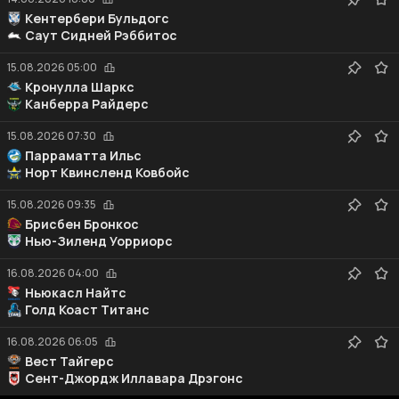
Кентербери Бульдогс
Саут Сидней Рэббитос
15.08.2026
05:00
Кронулла Шаркс
Канберра Райдерс
15.08.2026
07:30
Парраматта Ильс
Норт Квинсленд Ковбойс
15.08.2026
09:35
Брисбен Бронкос
Нью-Зиленд Уорриорс
16.08.2026
04:00
Ньюкасл Найтс
Голд Коаст Титанс
16.08.2026
06:05
Вест Тайгерс
Сент-Джордж Иллавара Дрэгонс