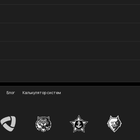
Блог
Калькулятор систем