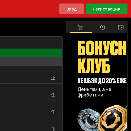
Вход
Регистрация
БОНУСН
КЛУБ
КЕШБЭК ДО 20% ЕЖЕ
Деньгами, а не
фрибетами