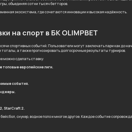
игры, объединяя сотни тысяч бетторов.
ременная экосистема, где сочетаются инновации и высокая надёжность.
ки на спорт в БК OLIMPBET
сячи спортивных событий. Пользователи могут заключать пари как до нача
и тоталы, а также прогнозировать долгосрочные результаты турниров.
ые можно сделать ставку:
ле топовые европейские лиги.
ачимые события.
енджеры.
, StarCraft 2.
 бейсбол, снукер, водное поло и многое другое. Каждое событие сопровож