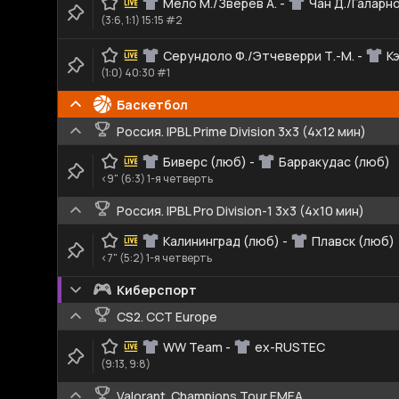
Мело М./Зверев А.
-
Чан Д./Галарно
(3:6, 1:1) 15:15 #2
Серундоло Ф./Этчеверри Т.-М.
-
К
(1:0) 40:30 #1
Баскетбол
Россия. IPBL Prime Division 3x3 (4x12 мин)
Биверс (люб)
-
Барракудас (люб)
<9" (6:3) 1-я четверть
Россия. IPBL Pro Division-1 3x3 (4x10 мин)
Калининград (люб)
-
Плавск (люб)
<7" (5:2) 1-я четверть
Киберспорт
CS2. CCT Europe
WW Team
-
ex-RUSTEC
(9:13, 9:8)
Valorant. Champions Tour EMEA