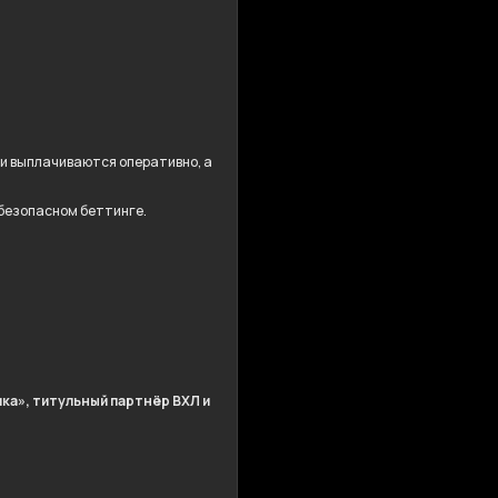
ши выплачиваются оперативно, а
 безопасном беттинге.
ка», титульный партнёр ВХЛ и