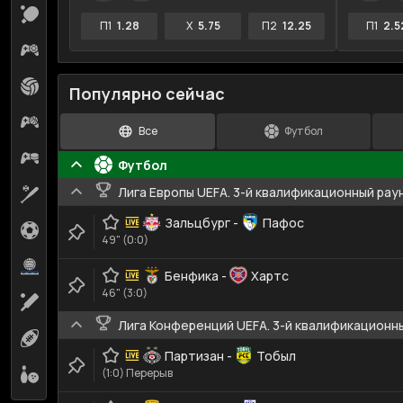
Настольный теннис
30
П1
1.28
X
5.75
П2
12.25
П1
2.5
Киберфутбол
17
Волейбол
6
Популярно сейчас
Кибербаскетбол
7
Все
Футбол
Киберхоккей
4
Футбол
Лига Европы UEFA. 3-й квалификационный рау
Бейсбол
3
Зальцбург
-
Пафос
Гандбол
2
49" (0:0)
Водное поло
1
Бенфика
-
Хартс
46" (3:0)
Крикет
1
Лига Конференций UEFA. 3-й квалификационн
Регби-лига
1
Партизан
-
Тобыл
(1:0) Перерыв
Боулинг
1