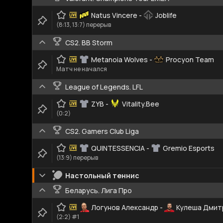
Natus Vincere
-
Joblife
(8:13, 13:7) перерыв
CS2. BB Storm
Metanoia Wolves
-
Procyon Team
Матч не начался
League of Legends. LFL
ZYB
-
Vitality.Bee
(0:2)
CS2. Gamers Club Liga
QUINTESSENCIA
-
Gremio Esports
(13:9) перерыв
Настольный теннис
Беларусь. Лига Про
Логунов Александр
-
Кулеша Дмит
(2:2) #1