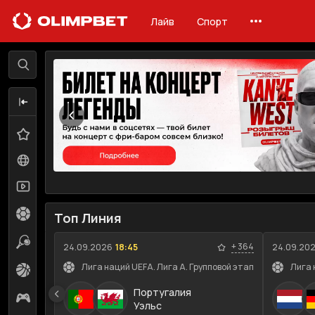
Лайв
Спорт
Лайв
Линия
Избранное
0
Все события
163
Трансляции
80
Футбол
69
Топ Линия
Теннис
13
+
364
24.09.2026
18:45
24.09.20
Лига наций UEFA. Лига A. Групповой этап
Лига 
Баскетбол
2
Португалия
Киберспорт
6
Уэльс