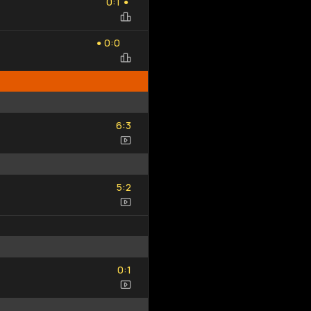
:
0
1
●
0
0
:
0
0
●
6
3
:
6
3
5
2
:
5
2
0
1
:
0
1