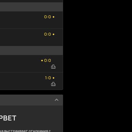
0
0
:
0
0
●
0
0
:
0
0
●
0
0
:
0
0
●
1
0
:
1
0
●
MPBET
 Она выстраивает отношения с