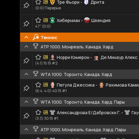
Тре Фьори
-
Дрита
(0:0) Перерыв
Хиберниан
-
Шкендия
47" (0:0)
Теннис
ATP 1000. Монреаль. Канада. Хард
Норри Кэмерон
-
Де Минаур Алекс
(4:1) 15:15 #2
WTA 1000. Торонто. Канада. Хард
Пегула Джессика
-
Рахимова Ками
(6:4, 4:0) 40:15 #1
WTA 1000. Торонто. Канада. Хард. Пары
Александрова Е/Дабровски Г.
-
Гау
(3:3) 30:15 #1
ATP 1000. Монреаль. Канада. Хард. Пары