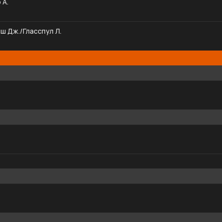
 А.
эш Дж./Гласспул Л.