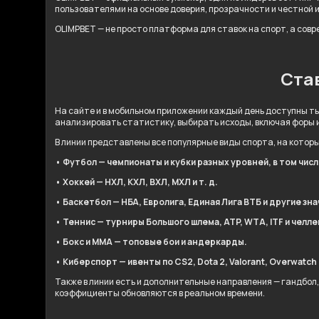
пользователями на основе доверия, прозрачности и честной 
OLIMPBET — не просто платформа для ставок на спорт, а сов
Став
На сайте и в мобильном приложении каждый день доступны ты
анализировать статистику, выбирать исходы, включая форы 
В линии представлены все популярные виды спорта, на котор
• Футбол — чемпионаты и кубки разных уровней, в том чис
• Хоккей — НХЛ, КХЛ, ВХЛ, МХЛ и т. д.
• Баскетбол — НБА, Евролига, Единая Лига ВТБ и другие зн
• Теннис — турниры Большого шлема, ATP, WTA, ITF и челл
• Бокс и ММА — топовые бои и андеркарды.
• Киберспорт — ивенты по CS2, Dota 2, Valorant, Overwatch 2
Также в линии есть и дополнительные направления — гандбол,
коэффициенты обновляются в реальном времени.