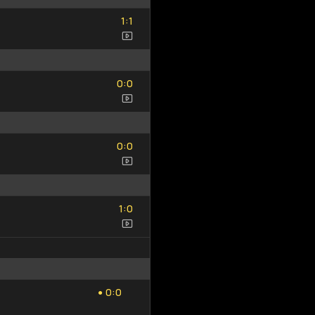
1
1
:
1
1
0
0
:
0
0
0
0
:
0
0
1
0
:
1
0
0
0
:
0
0
●