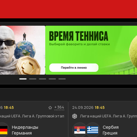
+
364
26
18:45
24.09.2026
18:45
наций UEFA. Лига A. Групповой этап
Лига наций UEFA. Лига A. Груп
Нидерланды
Сербия
Германия
Греция