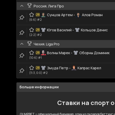
Россия. Лига Про
Сунцов Артем
-
Алов Роман
(6:6) #2
Югов Василий
-
Кольцов Денис
(2:2) #2
Чехия. Liga Pro
Волны Марек
-
Оборны Доминик
(10:6) #1
Змуда Петр
-
Капрас Карел
(11:3, 0:0) #2
Больше информации
Ставки на спорт 
OLIMPBET — официальный букмекер, один из лидеров беттинг-и