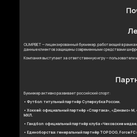
По
Ле
OLIMPBET — лицензированный букмекер, работающий в рамках
данные клиентов защищены современными средствами шифр
Компания выступает за ответственную игру — пользователи м
Партн
Букмекер активно развивает российский спорт:
• Футбол: титульный партнёр Суперкубка России.
• Хоккей: официальный партнёр «Спартака», «Динамо» М, 
МХЛ.
• Гандбол: официальный партнёр клуба «Чеховские медве
• Единоборства: генеральный партнёр TOP DOG, Force FC и 