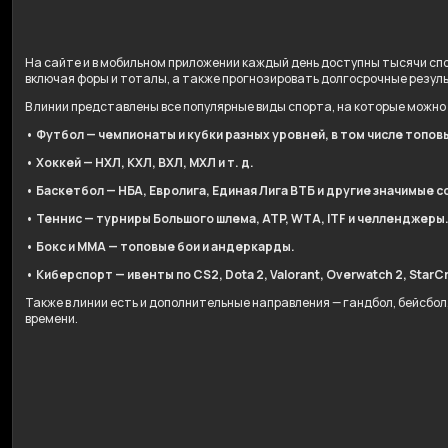
На сайте и в мобильном приложении каждый день доступны тысячи спо
включая форы и тоталы, а также прогнозировать долгосрочные резул
В линии представлены все популярные виды спорта, на которые можно
• Футбол — чемпионаты и кубки разных уровней, в том числе топов
• Хоккей — НХЛ, КХЛ, ВХЛ, МХЛ и т. д.
• Баскетбол — НБА, Евролига, Единая Лига ВТБ и другие значимые с
• Теннис — турниры Большого шлема, ATP, WTA, ITF и челленджеры
• Бокс и ММА — топовые бои и андеркарды.
• Киберспорт — ивенты по CS2, Dota 2, Valorant, Overwatch 2, StarCr
Также в линии есть и дополнительные направления — гандбол, бейсбо
времени.