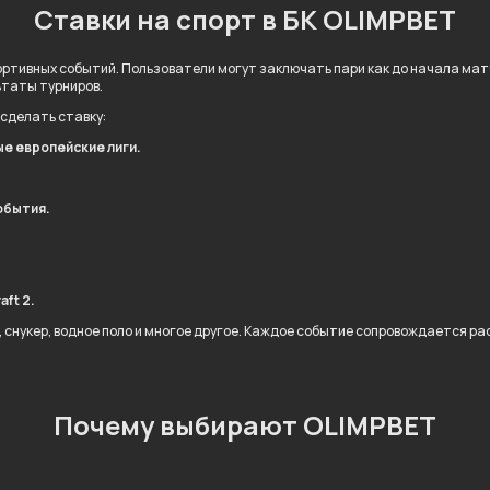
Ставки на спорт в БК OLIMPBET
ртивных событий. Пользователи могут заключать пари как до начала матча
ьтаты турниров.
 сделать ставку:
ые европейские лиги.
обытия.
.
aft 2.
л, снукер, водное поло и многое другое. Каждое событие сопровождается 
Почему выбирают OLIMPBET