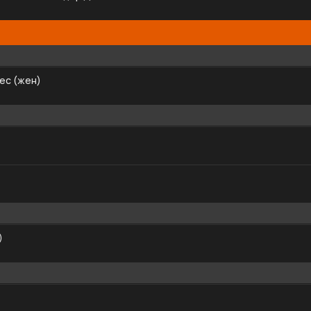
ес (жен)
)