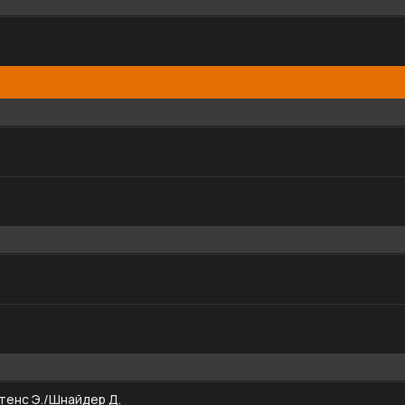
тенс Э./Шнайдер Д.