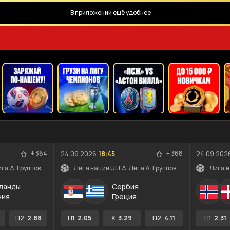
В приложении ещё удобнее
+
364
+
368
24.09.2026
18:45
24.09.202
Лига наций UEFA. Лига A. Групповой этап
Лига наций UEFA. Лига A. Групповой этап
ланды
Сербия
ния
Греция
П2
2.88
П1
2.05
X
3.29
П2
4.11
П1
2.31