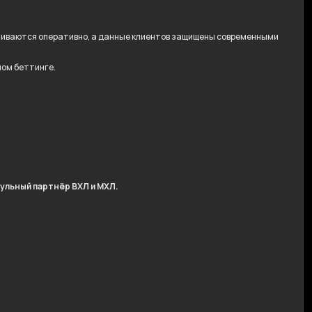
ачиваются оперативно, а данные клиентов защищены современными
ном беттинге.
ульный партнёр ВХЛ и МХЛ.