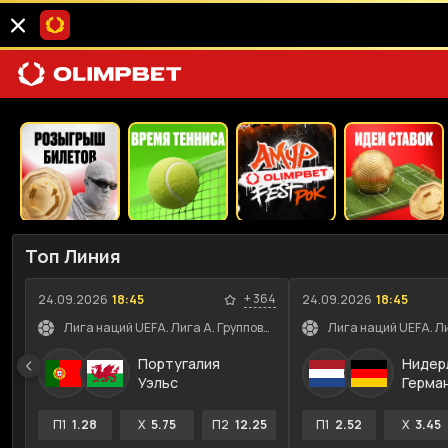
Топ Линия
+
364
24.09.2026
18:45
24.09.2026
18:45
Лига наций UEFA. Лига A. Групповой этап
Португалия
Нидер
Уэльс
Герма
П1
1.28
X
5.75
П2
12.25
П1
2.52
X
3.45