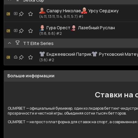
Салару Николае
Урсу Серджиу
(4:11, 13:11, 11:4, 6:11, 5:7) #1
Гура Орест
Лазебный Руслан
(11:8, 8:8) #2
TT Elite Series
Енджеевский Патрик
Рутковский Мате
(3:8) #2
Больше информации
Ставки на 
OLIMPBET — официальный букмекер, один из лидеров беттинг-индустрии
прозрачности и честной игры, объединяя сотни тысяч бетторов.
OLIMPBET — не просто платформа для ставок на спорт, а современная