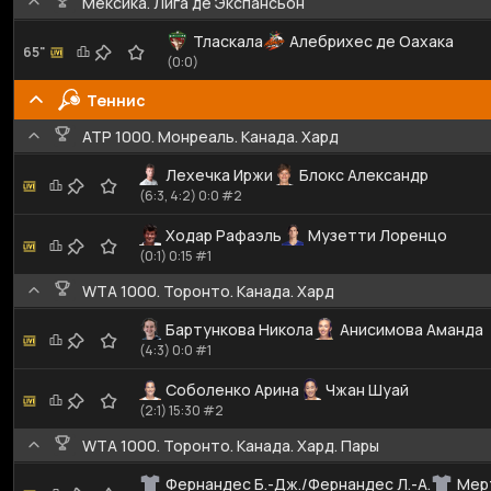
Мексика. Лига де Экспансьон
Тласкала
Алебрихес де Оахака
65"
(0:0)
Теннис
ATP 1000. Монреаль. Канада. Хард
Лехечка Иржи
Блокс Александр
(6:3, 4:2) 0:0 #2
Ходар Рафаэль
Музетти Лоренцо
(0:1) 0:15 #1
WTA 1000. Торонто. Канада. Хард
Бартункова Никола
Анисимова Аманда
(4:3) 0:0 #1
Соболенко Арина
Чжан Шуай
(2:1) 15:30 #2
WTA 1000. Торонто. Канада. Хард. Пары
Фернандес Б.-Дж./Фернандес Л.-А.
Мер