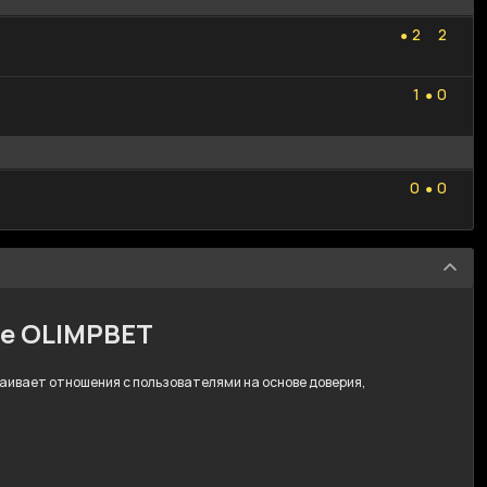
2
2
2
2
●
1
0
1
0
●
0
0
0
0
●
ре OLIMPBET
траивает отношения с пользователями на основе доверия,