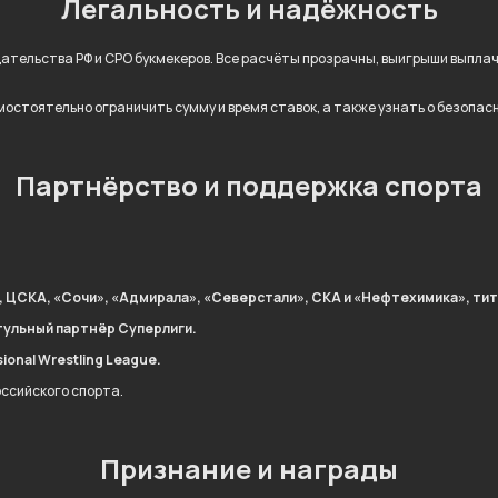
Легальность и надёжность
дательства РФ и СРО букмекеров. Все расчёты прозрачны, выигрыши выпл
остоятельно ограничить сумму и время ставок, а также узнать о безопас
Партнёрство и поддержка спорта
, ЦСКА, «Сочи», «Адмирала», «Северстали», СКА и «Нефтехимика», тит
тульный партнёр Суперлиги.
onal Wrestling League.
оссийского спорта.
Признание и награды