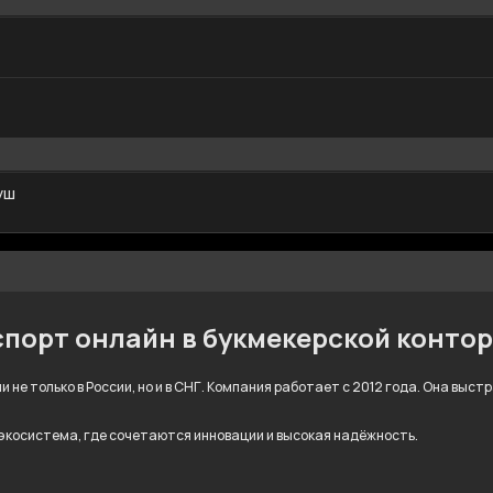
уш
спорт онлайн в букмекерской конто
 не только в России, но и в СНГ. Компания работает с 2012 года. Она выс
 экосистема, где сочетаются инновации и высокая надёжность.