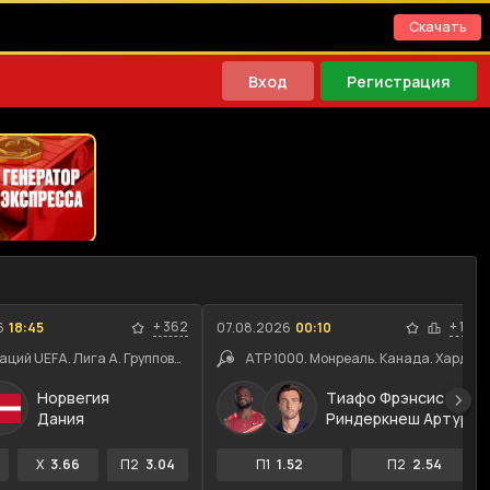
Скачать
Вход
Регистрация
+
362
+
118
6
18:45
07.08.2026
00:10
Лига наций UEFA. Лига A. Групповой этап
ATP 1000. Монреаль. Канада. Хард
Норвегия
Тиафо Фрэнсис
Дания
Риндеркнеш Артур
X
3.66
П2
3.04
П1
1.52
П2
2.54