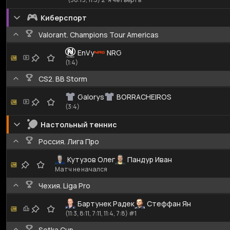
Киберспорт
Valorant. Champions Tour Americas
EnVy
NRG
(1:4)
CS2. BB Storm
Galorys
BORRACHEIROS
(3:4)
Настольный теннис
Россия. Лига Про
Кутузов Олег
Пандур Иван
Матч не начался
Чехия. Liga Pro
Бартунек Радек
Стеффан Ян
(11:3, 8:11, 7:11, 11:4, 7:8) #1
Setka Cup