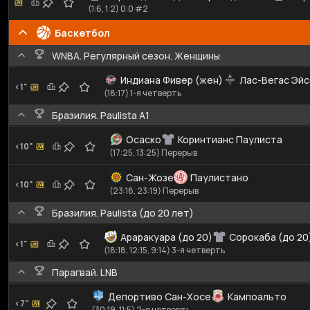
(1:6, 1:2) 0:0 #2
Баскетбол
WNBA. Регулярный сезон. Женщины
Индиана Фивер (жен)
Лас-Вегас Эйс
<1"
(18:17) 1-я четверть
Бразилия. Paulista A1
Осаско
Коринтианс Паулиста
<10"
(17:25, 13:25) Перерыв
Сан-Жозе
Паулистано
<10"
(23:18, 23:19) Перерыв
Бразилия. Paulista (до 20 лет)
Араракуара (до 20)
Сорокаба (до 20
<1"
(18:18, 12:15, 9:14) 3-я четверть
Парагвай. LNB
Депортиво Сан-Хосе
Кампоальто
<7"
(30:19, 11:5) 2-я четверть