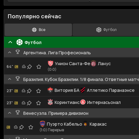
Популярно сейчас
Все
Футбол
Футбол
Аргентина. Лига Професиональ
Унион Санта-Фе
Ланус
64"
(0:0)
Бразилия. Кубок Бразилии. 1/8 финала. Ответные мат
Витория БА
Атлетико Паранаэнсе
23"
Коринтианс
Интернасьонал
23"
Венесуэла. Примера дивизион
Пуэрто Кабельо
Каракас
(1:0) Перерыв