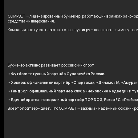
OLIMPBET — лицензированный букмекер, работающий в рамках законо
средствами шифрования.
Компания выступает за ответственную игру — пользователи могут сам
Букмекер активно развивает российский спорт:
• Футбол: титульный партнёр Суперкубка России.
• Хоккей: официальный партнёр «Спартака», «Динамо» М, «Амура»
• Гандбол: официальный партнёр клуба «Чеховские медведи» и ту
• Единоборства: генеральный партнёр TOP DOG, Force FC и Professi
Всё это подтверждает, что OLIMPBET — важный и надёжный союзник р