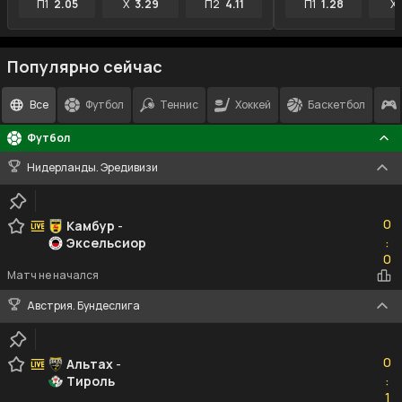
П1
2.05
X
3.29
П2
4.11
П1
1.28
X
Популярно сейчас
Все
Футбол
Теннис
Хоккей
Баскетбол
Футбол
Нидерланды. Эредивизи
0
0
Камбур
-
Эксельсиор
:
0
0
Матч не начался
Австрия. Бундеслига
0
0
Альтах
-
Тироль
:
1
1