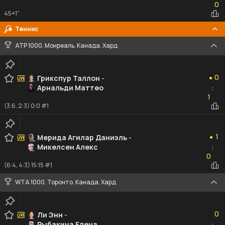
0
45+1"
Теннис
ATP 1000. Монреаль. Канада. Хард
0
0
Грикспур Таллон
-
●
Арнальди Маттео
:
1
1
(3:6, 2:3) 0:0 #1
1
1
Мерида Агилар Даниэль
-
●
Микелсен Алекс
:
0
0
(6:4, 4:3) 15:15 #1
WTA 1000. Торонто. Канада. Хард
0
0
Ли Энн
-
Рыбакина Елена
: