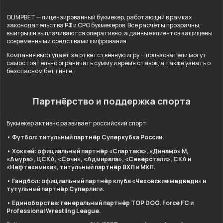
OLIMPBET — лицензированный букмекер, работающий в рамках
законодательства РФ и СРО букмекеров. Все расчёты прозрачны,
выигрыши выплачиваются оперативно, а данные клиентов защищены
современными средствами шифрования.
Компания выступает за ответственную игру — пользователи могут
самостоятельно ограничить сумму и время ставок, а также узнать о
безопасном беттинге.
Партнёрство и поддержка спорта
Букмекер активно развивает российский спорт:
• Футбол: титульный партнёр Суперкубка России.
• Хоккей: официальный партнёр «Спартака», «Динамо» М,
«Амура», ЦСКА, «Сочи», «Адмирала», «Северстали», СКА и
«Нефтехимика», титульный партнёр ВХЛ и МХЛ.
• Гандбол: официальный партнёр клуба «Чеховские медведи» и
тутульный партнёр Суперлиги.
• Единоборства: генеральный партнёр TOP DOG, Force FC и
Professional Wrestling League.