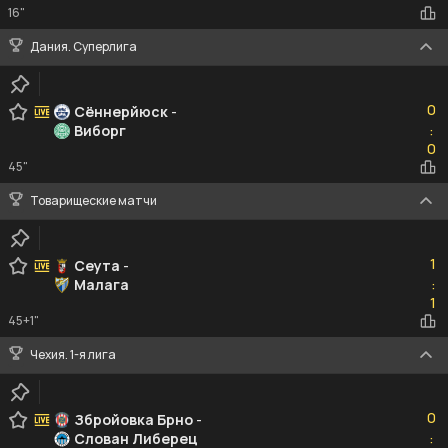
16"
Дания. Суперлига
0
0
Сённерйюск
-
Виборг
:
0
0
45"
Товарищеские матчи
1
1
Сеута
-
Малага
:
1
1
45+1"
Чехия. 1-я лига
0
0
Збройовка Брно
-
Слован Либерец
:
0