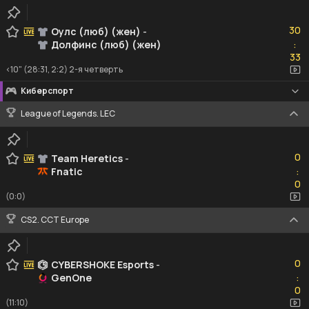
30
30
Оулс (люб) (жен)
-
Долфинс (люб) (жен)
:
33
33
<10" (28:31, 2:2) 2-я четверть
Киберспорт
League of Legends. LEC
0
0
Team Heretics
-
Fnatic
:
0
0
(0:0)
CS2. CCT Europe
0
0
CYBERSHOKE Esports
-
GenOne
:
0
0
(11:10)