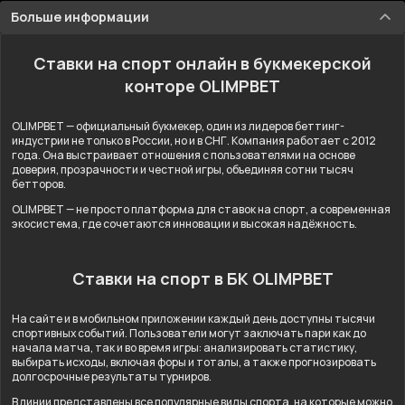
Больше информации
Ставки на спорт онлайн в букмекерской
конторе OLIMPBET
OLIMPBET — официальный букмекер, один из лидеров беттинг-
индустрии не только в России, но и в СНГ. Компания работает с 2012
года. Она выстраивает отношения с пользователями на основе
доверия, прозрачности и честной игры, объединяя сотни тысяч
бетторов.
OLIMPBET — не просто платформа для ставок на спорт, а современная
экосистема, где сочетаются инновации и высокая надёжность.
Ставки на спорт в БК OLIMPBET
На сайте и в мобильном приложении каждый день доступны тысячи
спортивных событий. Пользователи могут заключать пари как до
начала матча, так и во время игры: анализировать статистику,
выбирать исходы, включая форы и тоталы, а также прогнозировать
долгосрочные результаты турниров.
В линии представлены все популярные виды спорта, на которые можно