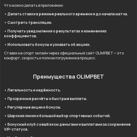
Что можно делать в приложении:
• Делать ставки в режиме реального времени и до начала матча.
• Смотреть трансляции.
• Получать уведомления о результатах и изменениях
коэффициентов.
• Использовать бонусы и узнавать об акциях.
Ставки на спорт онлайн через официальный сайт OLIMPBET — это
комфорт, скорость и полное погружение в процесс.
Преимущества OLIMPBET
• Легальность и надёжность.
• Прозрачные расчёты и быстрые выплаты.
• Регулярные акции и бонусы.
• Широкая линия и большой выбор спортивных событий.
• Бонусный клуб с кешбэком деньгами и выплатами за сохранение
VIP-статуса.