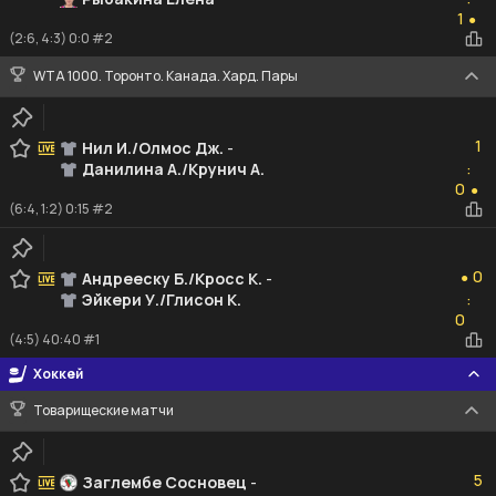
1
1
●
(2:6, 4:3) 0:0 #2
WTA 1000. Торонто. Канада. Хард. Пары
1
1
Нил И./Олмос Дж.
-
Данилина А./Крунич А.
:
0
0
●
(6:4, 1:2) 0:15 #2
0
0
Андрееску Б./Кросс К.
-
●
Эйкери У./Глисон К.
:
0
0
(4:5) 40:40 #1
Хоккей
Товарищеские матчи
5
5
Заглембе Сосновец
-