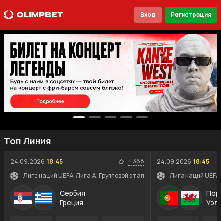
Вход
Регистрация
Топ Линия
+
368
24.09.2026
18:45
24.09.2026
18:45
Лига наций UEFA. Лига A. Групповой этап
Лига наций UEFA.
Сербия
Пор
Греция
Уэл