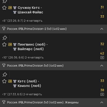
31
31
Сучжоу Кэтс
-
Шанхай Файвс
:
33
33
<6" (23:26, 8:7) 2-я четверть
Россия. IPBL Prime Division-2 3x3 (4x12 мин)
32
32
Пингвинс (люб)
-
Вайперс (люб)
:
42
42
<10" (26:36, 6:6) 2-я четверть
Россия. IPBL Prime Division 3x3 (4x12 мин)
33
33
Кэтс (люб)
-
Кэмэлс (люб)
:
38
38
<9" (27:33, 6:5) 2-я четверть
Россия. IPBL Prime Division 3x3 (4x12 мин). Женщины