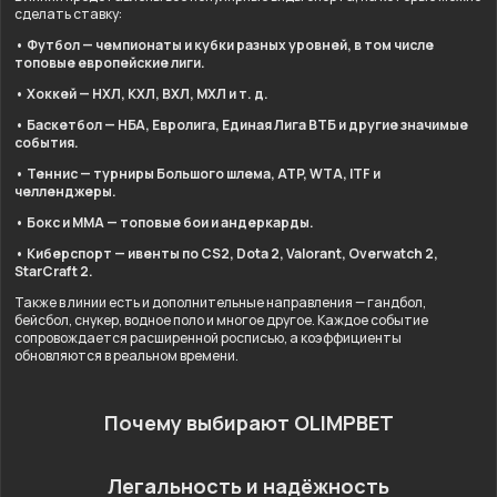
сделать ставку:
• Футбол — чемпионаты и кубки разных уровней, в том числе
топовые европейские лиги.
• Хоккей — НХЛ, КХЛ, ВХЛ, МХЛ и т. д.
• Баскетбол — НБА, Евролига, Единая Лига ВТБ и другие значимые
события.
• Теннис — турниры Большого шлема, ATP, WTA, ITF и
челленджеры.
• Бокс и ММА — топовые бои и андеркарды.
• Киберспорт — ивенты по CS2, Dota 2, Valorant, Overwatch 2,
StarCraft 2.
Также в линии есть и дополнительные направления — гандбол,
бейсбол, снукер, водное поло и многое другое. Каждое событие
сопровождается расширенной росписью, а коэффициенты
обновляются в реальном времени.
Почему выбирают OLIMPBET
Легальность и надёжность