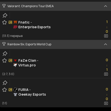
Valorant. Champions Tour EMEA
1
1
Fnatic
-
Enterprise Esports
:
0
0
(13:3) перерыв
Rainbow Six. Esports World Cup
0
0
FaZe Clan
-
Virtus.pro
:
1
1
(2:7, 3:0)
0
0
FURIA
-
Geekay Esports
:
0
0
(1:1)