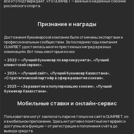
Всё это подтверждает, что OLIMPBET — важный и надёжный союзник
российского спорта.
Признание и награды
Достижения букмекерской компании были отмечены экспертами и
профессиональным сообществом. За последние годы компания
OLIMPBET удостоилась многих престижных наград в разных
номинациях. Вот лишь некоторые из них:
• 2022 — «Лучший букмекер по версии рунета», «Лучший
клиентский сервис».
• 2024 — «Лучший сайт», «Лучший букмекер Казахстана»,
«Стратегический партнёр в сфере развития хоккея».
• 2025 — «За развитие и популяризацию хоккея», «Лучший
букмекер Казахстана».
Мобильные ставки и онлайн-сервис
Пользователи могут заключать пари не только на сайте OLIMPBET, но
и в мобильном приложении. Здесь интуитивно понятный интерфейс и
доступны все функции — от регистрации и пополнения счёта до
вывода средств.