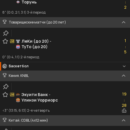
Торунь
:
2
2
8" (0:0, 2:1, 3:1) 3-й период
Товарищеские матчи (до 20 лет)
1
1
ЛеКи (до 20)
-
ТуТо (до 20)
:
5
5
0" (0:4, 1:1) 2-й период
Баскетбол
Кения. KNBL
19
19
Экуити Банк
-
Улинзи Уорриорс
:
28
28
<3" (13:15, 6:13) 2-я четверть
Китай. CDBL (4x12 мин)