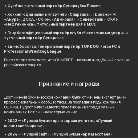
• Футбол: титульный партнёр Суперкубка России.
• Хоккей: официальный партнёр «Спартака», «Динамо» М,
«Амура», ЦСКА, «Сочи», «Адмирала», «Северстали», СКА и
«Нефтехимика», титульный партнёр ВХЛ и МХЛ.
• Гандбол: официальный партнёр клуба «Чеховские медведи» и
тутульный партнёр Суперлиги.
• Единоборства: генеральный партнёр TOP DOG, Force FC и
Professional Wrestling League.
Всё это подтверждает, что OLIMPBET — важный и надёжный союзник
российского спорта.
Признание и награды
Достижения букмекерской компании были отмечены экспертами и
профессиональным сообществом. За последние годы компания
OLIMPBET удостоилась многих престижных наград в разных
номинациях. Вот лишь некоторые из них:
• 2022 — «Лучший букмекер по версии рунета», «Лучший
клиентский сервис».
• 2024 — «Лучший сайт», «Лучший букмекер Казахстана»,