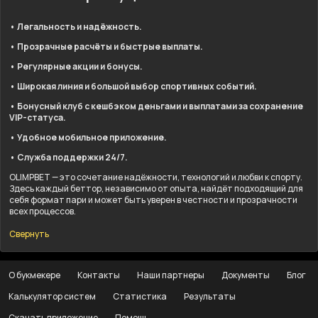
• Легальность и надёжность.
• Прозрачные расчёты и быстрые выплаты.
• Регулярные акции и бонусы.
• Широкая линия и большой выбор спортивных событий.
• Бонусный клуб с кешбэком деньгами и выплатами за сохранение
VIP-статуса.
• Удобное мобильное приложение.
• Служба поддержки 24/7.
OLIMPBET — это сочетание надёжности, технологий и любви к спорту.
Здесь каждый беттор, независимо от опыта, найдёт подходящий для
себя формат пари и может быть уверен в честности и прозрачности
всех процессов.
Свернуть
О букмекере
Контакты
Наши партнеры
Документы
Блог
Калькулятор систем
Статистика
Результаты
Скачать приложение
Помощь