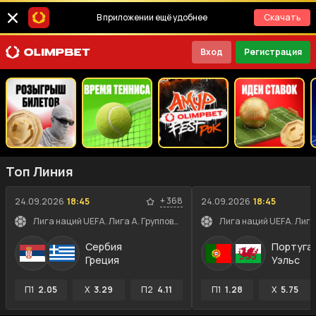
В приложении ещё удобнее
Скачать
Вход
Регистрация
Топ Линия
+
368
24.09.2026
18:45
24.09.2026
18:45
Лига наций UEFA. Лига A. Групповой этап
Сербия
Португа
Греция
Уэльс
П1
2.05
X
3.29
П2
4.11
П1
1.28
X
5.75