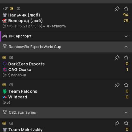
<3"
94
94
Нальчик (люб)
79
Белгород (люб)
79
(27:18, 31:18, 21:27, 15:16) 4-я четверть
Киберспорт
Rainbow Six. Esports World Cup
0
0
DarkZero Esports
1
CAG Osaka
1
(2:7) перерыв
0
0
Team Falcons
0
Wildcard
0
(5:5)
CS2. Star Series
0
0
Team Mokrivskiy
0