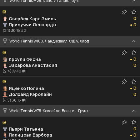
World Tennis M25. Фано. Италия. Грунт
0
0
Овербек Карл Эмиль
0
Примуччи Леонардо
0
●
(2:1) 30:15 #2
World Tennis W100. Ландисвилл. США. Хард
0
0
Кроули Фиона
●
0
Захарова Анастасия
0
(2:4) A:40 #1
0
0
Яценко Полина
●
0
Долхайд Кэролайн
0
(4:5) 30:15 #1
World Tennis W75. Коксейде. Бельгия. Грунт
0
0
Пьери Татьяна
0
Палицова Барбора
0
●