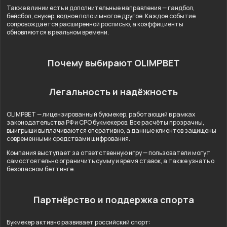
Также в линии есть и дополнительные направления — гандбол,
бейсбол, снукер, водное поло и многое другое. Каждое событие
сопровождается расширенной росписью, а коэффициенты
обновляются в реальном времени.
Почему выбирают OLIMPBET
Легальность и надёжность
OLIMPBET — лицензированный букмекер, работающий в рамках
законодательства РФ и СРО букмекеров. Все расчёты прозрачны,
выигрыши выплачиваются оперативно, а данные клиентов защищены
современными средствами шифрования.
Компания выступает за ответственную игру — пользователи могут
самостоятельно ограничить сумму и время ставок, а также узнать о
безопасном беттинге.
Партнёрство и поддержка спорта
Букмекер активно развивает российский спорт: