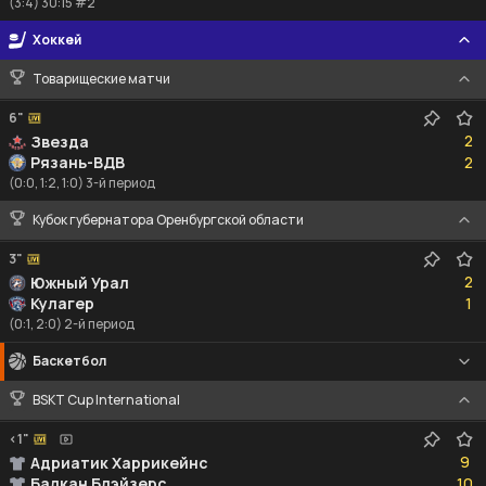
(3:4) 30:15 #2
Хоккей
Товарищеские матчи
6"
2
2
Звезда
2
Рязань-ВДВ
2
(0:0, 1:2, 1:0) 3-й период
Кубок губернатора Оренбургской области
3"
2
2
Южный Урал
1
Кулагер
1
(0:1, 2:0) 2-й период
Баскетбол
BSKT Cup International
<1"
9
9
Адриатик Харрикейнс
10
Балкан Блэйзерс
10