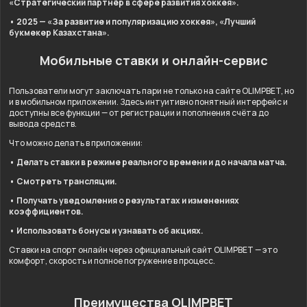
«Стратегический партнёр в сфере развития хоккея».
• 2025 — «За развитие и популяризацию хоккея», «Лучший
букмекер Казахстана».
Мобильные ставки и онлайн-сервис
Пользователи могут заключать пари не только на сайте OLIMPBET, но
и в мобильном приложении. Здесь интуитивно понятный интерфейс и
доступны все функции — от регистрации и пополнения счёта до
вывода средств.
Что можно делать в приложении:
• Делать ставки в режиме реального времени и до начала матча.
• Смотреть трансляции.
• Получать уведомления о результатах и изменениях
коэффициентов.
• Использовать бонусы и узнавать об акциях.
Ставки на спорт онлайн через официальный сайт OLIMPBET — это
комфорт, скорость и полное погружение в процесс.
Преимущества OLIMPBET