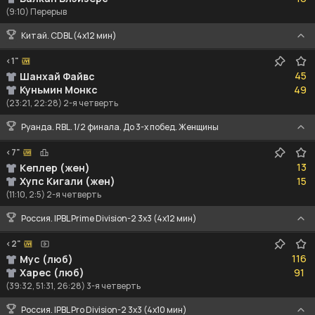
(9:10) Перерыв
Китай. CDBL (4x12 мин)
<1"
45
45
Шанхай Файвс
49
Куньмин Монкс
49
(23:21, 22:28) 2-я четверть
Руанда. RBL. 1/2 финала. До 3-х побед. Женщины
<7"
13
13
Кеплер (жен)
15
Хупс Кигали (жен)
15
(11:10, 2:5) 2-я четверть
Россия. IPBL Prime Division-2 3x3 (4x12 мин)
<2"
116
116
Мус (люб)
91
Харес (люб)
91
(39:32, 51:31, 26:28) 3-я четверть
Россия. IPBL Pro Division-2 3x3 (4x10 мин)