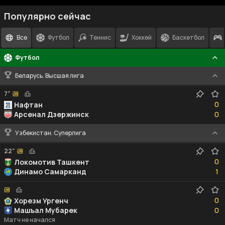
Популярно сейчас
Все
Футбол
Теннис
Хоккей
Баскетбол
Футбол
Беларусь. Высшая лига
7"
0
0
Нафтан
0
Арсенал Дзержинск
0
Узбекистан. Суперлига
22"
0
0
Локомотив Ташкент
1
Динамо Самарканд
1
0
0
Хорезм Ургенч
0
Машъал Мубарек
0
Матч не начался