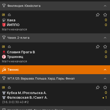
Финляндия. Юккёслига
0
0
Хака
0
ЙИППО
0
Матч не начался
Чехия. 2-я лига
0
0
Славия Прага B
0
Тршинец
0
Матч не начался
Теннис
WTA 125. Варшава. Польша. Хард. Пары. Финал
0
0
Кубка М./Росольска А.
1
Фалковская В./Смит А.
1
●
(3:6, 0:0) 30:40 #2