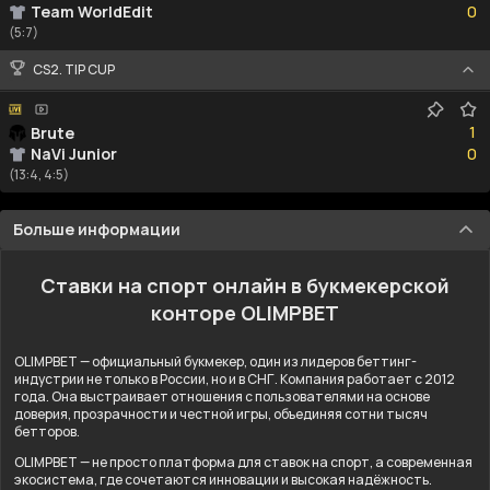
Team WorldEdit
0
(5:7)
CS2. TIP CUP
1
1
Brute
0
NaVi Junior
0
(13:4, 4:5)
Больше информации
Ставки на спорт онлайн в букмекерской
конторе OLIMPBET
OLIMPBET — официальный букмекер, один из лидеров беттинг-
индустрии не только в России, но и в СНГ. Компания работает с 2012
года. Она выстраивает отношения с пользователями на основе
доверия, прозрачности и честной игры, объединяя сотни тысяч
бетторов.
OLIMPBET — не просто платформа для ставок на спорт, а современная
экосистема, где сочетаются инновации и высокая надёжность.