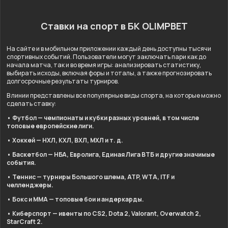
Ставки на спорт в БК OLIMPBET
На сайте и в мобильном приложении каждый день доступны тысячи
спортивных событий. Пользователи могут заключать пари как до
начала матча, так и во время игры: анализировать статистику,
выбирать исходы, включая форы и тоталы, а также прогнозировать
долгосрочные результаты турниров.
В линии представлены все популярные виды спорта, на которые можно
сделать ставку:
• Футбол — чемпионаты и кубки разных уровней, в том числе
топовые европейские лиги.
• Хоккей — НХЛ, КХЛ, ВХЛ, МХЛ и т. д.
• Баскетбол — НБА, Евролига, Единая Лига ВТБ и другие значимые
события.
• Теннис — турниры Большого шлема, ATP, WTA, ITF и
челленджеры.
• Бокс и ММА — топовые бои и андеркарды.
• Киберспорт — ивенты по CS2, Dota 2, Valorant, Overwatch 2,
StarCraft 2.