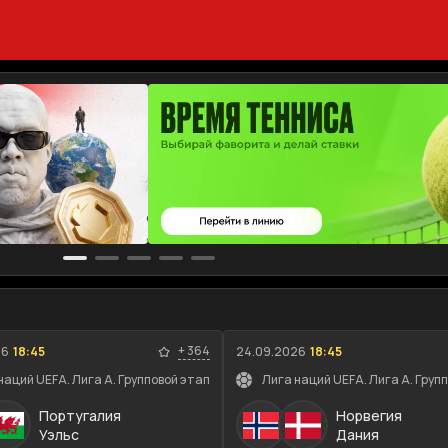
+
364
26
18:45
24.09.2026
18:45
наций UEFA. Лига A. Групповой этап
Лига наций UEFA. Лига A. Груп
Португалия
Норвегия
Уэльс
Дания