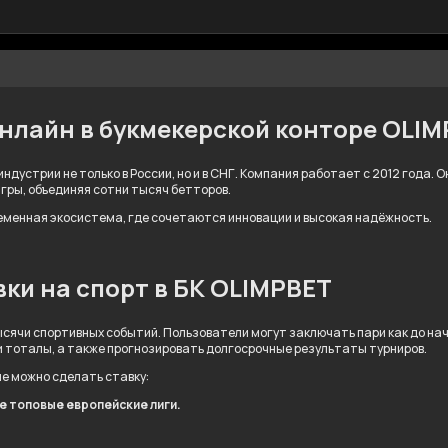
онлайн в букмекерской конторе OLI
ндустрии не только в России, но и в СНГ. Компания работает с 2012 года.
игры, объединяя сотни тысяч бетторов.
ременная экосистема, где сочетаются инновации и высокая надёжность.
ки на спорт в БК OLIMPBET
сячи спортивных событий. Пользователи могут заключать пари как до нача
и тоталы, а также прогнозировать долгосрочные результаты турниров.
ые можно сделать ставку:
ле топовые европейские лиги.