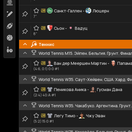
Пляжный волейбол
3
Санкт-Галлен
-
Люцерн
Крикет
16
7"
Регби-лига
3
Сьон
-
Вадуц
8"
Флорбол
2
Теннис
Боулинг
1
World Tennis M15. Эйпен. Бельгия. Грунт. Фина
Ван дер Меершен Мартин
-
Папама
(4:6, 0:1) 0:0 #1
World Tennis W35. Саут-Хейвен. США. Хард. Ф
Пеникова Аника
-
Гусман Дана
(2:4) 40:A #1
World Tennis W35. Чакабуко. Аргентина. Грунт
Легу Тимо
-
Чжу Эван
(5:2) 15:0 #1
World Tennis W75. Коксейде. Бельгия. Грунт. 