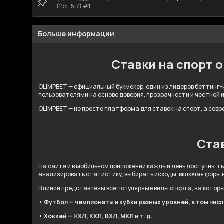
(11:4, 5:7) #1
Больше информации
Ставки на спорт 
OLIMPBET — официальный букмекер, один из лидеров беттинг-и
пользователями на основе доверия, прозрачности и честной 
OLIMPBET — не просто платформа для ставок на спорт, а сов
Став
На сайте и в мобильном приложении каждый день доступны ты
анализировать статистику, выбирать исходы, включая форы 
В линии представлены все популярные виды спорта, на котор
• Футбол — чемпионаты и кубки разных уровней, в том чис
• Хоккей — НХЛ, КХЛ, ВХЛ, МХЛ и т. д.