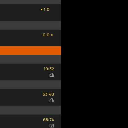
1
0
:
1
0
●
0
0
:
0
0
●
19
32
:
19
32
53
40
:
53
40
68
74
:
68
74