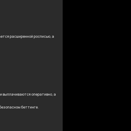
дается расширенной росписью, а
ши выплачиваются оперативно, а
 безопасном беттинге.