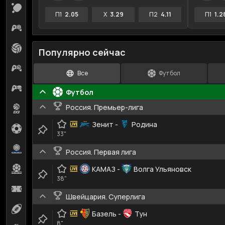
Настольный теннис
34
П1
2.05
X
3.29
П2
4.11
П1
1.2
Киберфутбол
15
Волейбол
2
Популярно сейчас
Кибербаскетбол
6
Все
Футбол
Киберхоккей
7
Футбол
Россия. Премьер-лига
Баскетбол 3х3
3
Зенит
-
Родина
Гандбол
3
33"
Водное поло
1
Россия. Первая лига
Пляжный футбол
КАМАЗ
-
Волга Ульяновск
2
38"
Футзал
1
Швейцария. Суперлига
Регби-Союз
2
Базель
-
Тун
8"