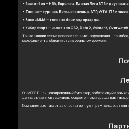
• Баскетбол — НБА, Евролига, Единая Лига ВТБ и другие зн
• Теннис — турниры Большого шлема, ATP, WTA, ITF и челл
• Бокс и ММА — топовые бои и андеркарды.
• Киберспорт — ивенты по CS2, Dota 2, Valorant, Overwatch 2
Также в линии есть и дополнительные направления — гандбол,
коэффициенты обновляются в реальном времени.
По
Ле
OLIMPBET — лицензированный букмекер, работающий в рамках
данные клиентов защищены современными средствами шифр
Компания выступает за ответственную игру — пользователи м
Партн