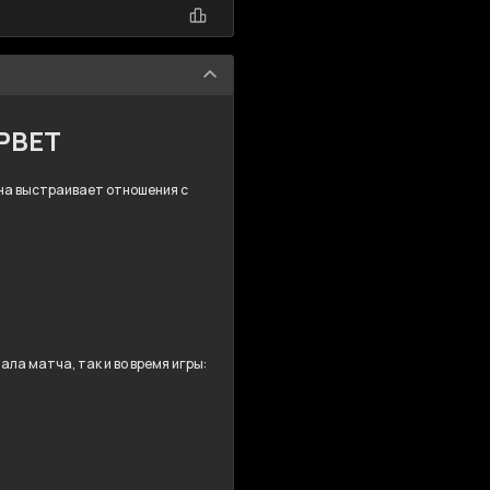
MPBET
 Она выстраивает отношения с
ла матча, так и во время игры: