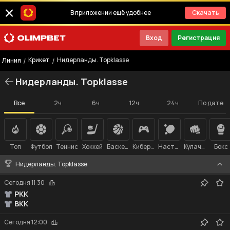
В приложении ещё удобнее
Скачать
Вход
Регистрация
Крикет
Нидерланды. Topklasse
/
/
Линия
Нидерланды. Topklasse
Все
2ч
6ч
12ч
24ч
По дате
Топ
Футбол
Теннис
Хоккей
Баскетбол
Киберспорт
Настольный теннис
Кулачные бои
Бокс
Нидерланды. Topklasse
Сегодня
11:30
РКК
ВКК
Сегодня
12:00