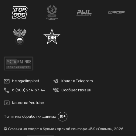
help@olimp.bet
Канал в Telegram
8 (800) 234-87-44
Сообщество в ВК
Канал на Youtube
Политика обработки данных
18+
© Ставки на спорт в букмекерской конторе «БК «Олимп»,
2026