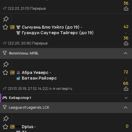
36
<1" (22:23, 21:13) Перерыв
42
42
Сычуань Блю Уэйлз (до 19)
-
Гуандун Саутерн Тайгерс (до 19)
:
36
36
<1" (22:20, 20:16) Перерыв
Филиппины. MPBL
72
72
Абра Уиверс
-
Батаан Райзерс
:
66
66
<1" (21:13, 10:19, 27:12, 14:22) 4-я четверть
Киберспорт
League of Legends. LCK
0
0
Dplus
-