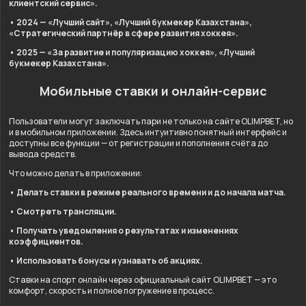
клиентский сервис».
• 2024 — «Лучший сайт», «Лучший букмекер Казахстана»,
«Стратегический партнёр в сфере развития хоккея».
• 2025 — «За развитие и популяризацию хоккея», «Лучший
букмекер Казахстана».
Мобильные ставки и онлайн-сервис
Пользователи могут заключать пари не только на сайте OLIMPBET, но
и в мобильном приложении. Здесь интуитивно понятный интерфейс и
доступны все функции — от регистрации и пополнения счёта до
вывода средств.
Что можно делать в приложении:
• Делать ставки в режиме реального времени и до начала матча.
• Смотреть трансляции.
• Получать уведомления о результатах и изменениях
коэффициентов.
• Использовать бонусы и узнавать об акциях.
Ставки на спорт онлайн через официальный сайт OLIMPBET — это
комфорт, скорость и полное погружение в процесс.