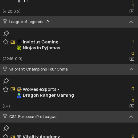
T1
:
1
1
(4:20, 3:5)
League of Legends. LPL
1
1
Invictus Gaming
-
Ninjas in Pyjamas
:
0
0
(22:16, 0:0)
Valorant. Champions Tour China
0
0
Wolves eSports
-
Dragon Ranger Gaming
:
0
0
(1:4)
CS2. European Pro League
0
0
Vitality Academy
-