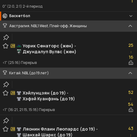
1
0" (2:0, 2:1) 2-й период
Баскетбол
Австралия. NBL1 West. Плей-офф. Женщины
25
25
Уорик Сенаторс (жен)
-
Джундалуп Вулвс (жен)
:
16
16
<1" (25:16) Перерыв
Китай. NBL (до 19 лет)
52
52
Хэйлунцзян (до 19)
-
Хэфэй Куанфэнь (до 19)
:
54
54
<1" (16:21, 21:15, 15:18) Перерыв
43
43
Ляонин Флаин Леопардс (до 19)
-
Шанхай Шаркс (до 19)
:
36