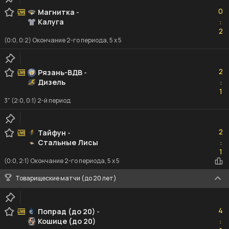
0
0
Магнитка
-
Калуга
:
2
2
(0:0, 0:2) Окончание 2-го периода, 5 x 5
2
2
Рязань-ВДВ
-
Дизель
:
1
1
3" (2:0, 0:1) 2-й период
2
2
Тайфун
-
Стальные Лисы
:
1
1
(0:0, 2:1) Окончание 2-го периода, 5 x 5
Товарищеские матчи (до 20 лет)
4
4
Попрад (до 20)
-
Кошице (до 20)
:
1