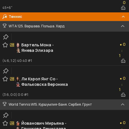
0
45+6"
Теннис
WTA 125. Варшава. Польша. Хард
0
0
Бартель Мона
-
●
Янева Элизара
:
1
1
(4:6, 1:2) 40:40 #1
0
0
Ли Кэрол Янг Со
-
●
Фальковска Вероника
:
1
1
(3:6, 0:0) 0:0 #1
World Tennis W15. Куршумлия-Баня. Сербия. Грунт
0
0
Йованович Мирьяна
-
●
Глушкова Денислава
: