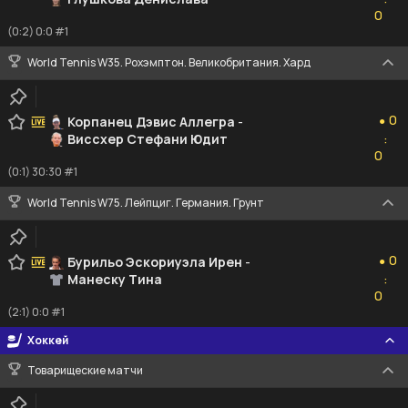
0
0
(0:2) 0:0 #1
World Tennis W35. Рохэмптон. Великобритания. Хард
0
0
Корпанец Дэвис Аллегра
-
●
Виссхер Стефани Юдит
:
0
0
(0:1) 30:30 #1
World Tennis W75. Лейпциг. Германия. Грунт
0
0
Бурильо Эскориуэла Ирен
-
●
Манеску Тина
:
0
0
(2:1) 0:0 #1
Хоккей
Товарищеские матчи