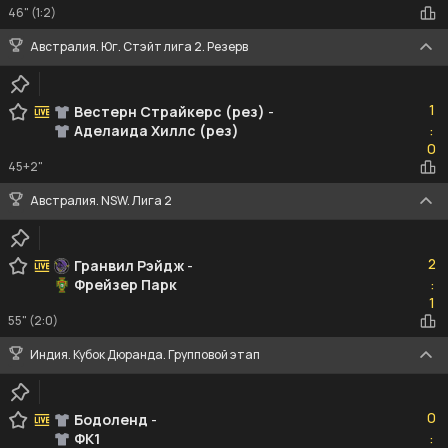
46" (1:2)
Австралия. Юг. Стэйт лига 2. Резерв
1
1
Вестерн Страйкерс (рез)
-
Аделаида Хиллс (рез)
:
0
0
45+2"
Австралия. NSW. Лига 2
2
2
Гранвил Рэйдж
-
Фрейзер Парк
:
1
1
55" (2:0)
Индия. Кубок Дюранда. Групповой этап
0
0
Бодоленд
-
ФК1
:
0