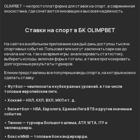
OLIMPBET — не просто платформа для ставок на спорт, а современная
экосистема, где сочетаются инновации и высокая надёжность.
Ставки на спорт в БК OLIMPBET
На сайте и в мобильном приложении каждый день доступны тысячи
спортивных событий. Пользователи могут заключать пари как до
начала матча, так и во время игры: анализировать статистику,
выбирать исходы, включая форы и тоталы, а также прогнозировать
долгосрочные результаты турниров.
В линии представлены все популярные виды спорта, на которые можно
сделать ставку:
• Футбол — чемпионаты и кубки разных уровней, в том числе
топовые европейские лиги.
• Хоккей — НХЛ, КХЛ, ВХЛ, МХЛ и т. д.
• Баскетбол — НБА, Евролига, Единая Лига ВТБ и другие значимые
события.
• Теннис — турниры Большого шлема, ATP, WTA, ITF и
челленджеры.
• Бокс и ММА — топовые бои и андеркарды.