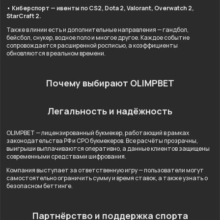
• Киберспорт — ивенты по CS2, Dota 2, Valorant, Overwatch 2,
StarCraft 2.
Также в линии есть и дополнительные направления — гандбол,
бейсбол, снукер, водное поло и многое другое. Каждое событие
сопровождается расширенной росписью, а коэффициенты
обновляются в реальном времени.
Почему выбирают OLIMPBET
Легальность и надёжность
OLIMPBET — лицензированный букмекер, работающий в рамках
законодательства РФ и СРО букмекеров. Все расчёты прозрачны,
выигрыши выплачиваются оперативно, а данные клиентов защищены
современными средствами шифрования.
Компания выступает за ответственную игру — пользователи могут
самостоятельно ограничить сумму и время ставок, а также узнать о
безопасном беттинге.
Партнёрство и поддержка спорта