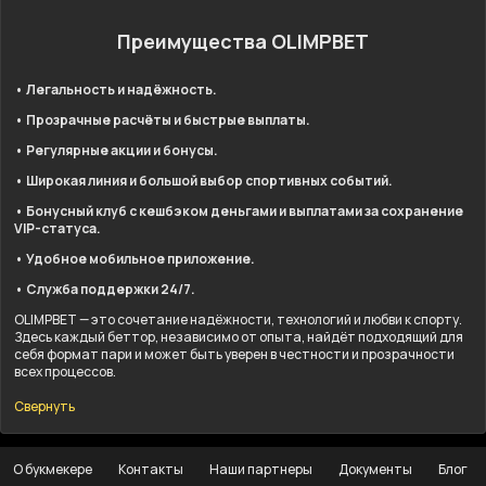
Преимущества OLIMPBET
• Легальность и надёжность.
• Прозрачные расчёты и быстрые выплаты.
• Регулярные акции и бонусы.
• Широкая линия и большой выбор спортивных событий.
• Бонусный клуб с кешбэком деньгами и выплатами за сохранение
VIP-статуса.
• Удобное мобильное приложение.
• Служба поддержки 24/7.
OLIMPBET — это сочетание надёжности, технологий и любви к спорту.
Здесь каждый беттор, независимо от опыта, найдёт подходящий для
себя формат пари и может быть уверен в честности и прозрачности
всех процессов.
Свернуть
О букмекере
Контакты
Наши партнеры
Документы
Блог