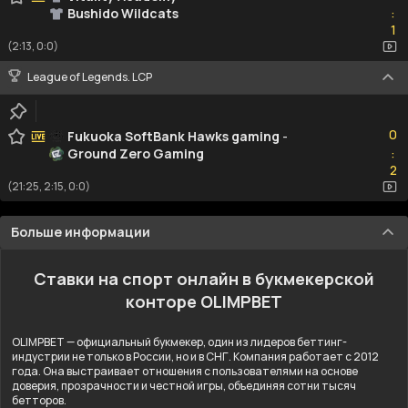
Bushido Wildcats
:
1
1
(2:13, 0:0)
League of Legends. LCP
0
0
Fukuoka SoftBank Hawks gaming
-
Ground Zero Gaming
:
2
2
(21:25, 2:15, 0:0)
Больше информации
Ставки на спорт онлайн в букмекерской
конторе OLIMPBET
OLIMPBET — официальный букмекер, один из лидеров беттинг-
индустрии не только в России, но и в СНГ. Компания работает с 2012
года. Она выстраивает отношения с пользователями на основе
доверия, прозрачности и честной игры, объединяя сотни тысяч
бетторов.