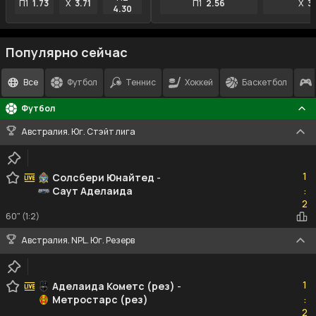
П1
1.73
X
3.71
П1
2.56
X
3
4.30
Популярно сейчас
Все
Футбол
Теннис
Хоккей
Баскетбол
Футбол
Австралия. Юг. Стэйт лига
1
1
Солсбери Юнайтeд
-
Саут Аделаида
:
2
2
60" (1:2)
Австралия. NPL. Юг. Резерв
1
1
Аделаида Кометс (рез)
-
Метростарс (рез)
:
2
2