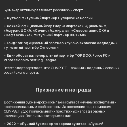
Букмекер активно развивает российский спорт:
• Футбол: титульный партнёр Суперкубка России.
• Хоккей: официальный партнёр «Спартака», «Динамо» М,
«Амура», ЦСКА, «Сочи», «Адмирала», «Северстали», СКА и
«Нефтехимика», титульный партнёр ВХЛ и МХЛ.
• Гандбол: официальный партнёр клуба «Чеховские медведи» и
тутульный партнёр Суперлиги.
• Единоборства: генеральный партнёр TOP DOG, Force FC и
Professional Wrestling League.
Всё это подтверждает, что OLIMPBET — важный и надёжный союзник
российского спорта.
Признание и награды
Достижения букмекерской компании были отмечены экспертами и
профессиональным сообществом. За последние годы компания
OLIMPBET удостоилась многих престижных наград в разных
номинациях. Вот лишь некоторые из них:
• 2022 — «Лучший букмекер по версии рунета», «Лучший