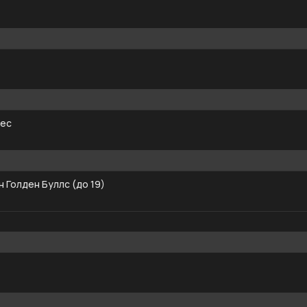
нес
 Голден Буллс (до 19)