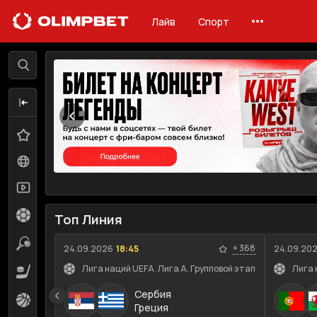
Лайв
Спорт
Лайв
Линия
Избранное
0
Все события
169
Трансляции
98
Футбол
25
Топ Линия
Теннис
25
+
368
24.09.2026
18:45
24.09.20
Лига наций UEFA. Лига A. Групповой этап
Лига 
Хоккей
4
Сербия
Баскетбол
14
Греция