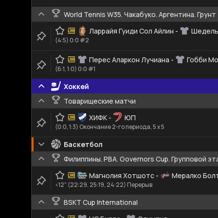
World Tennis W35. Чакабуко. Аргентина. Грунт
Ларрайя Гуиди Сол Айлин
-
Шедель
(4:5) 0:0 #2
Перес Аларкон Лучиана
-
Гобби Мо
(6:1, 1:0) 0:0 #1
Хоккей
Товарищеские матчи
ХИФК
-
ЮП
(0:0, 1:3) Окончание 2-го периода, 5 x 5
Баскетбол
Филиппины. PBA. Governors Cup. Групповой эт
Магнолия Хотшотс
-
Мералко Бол
<12" (22:29, 25:19, 24:22) Перерыв
BSKT Cup International