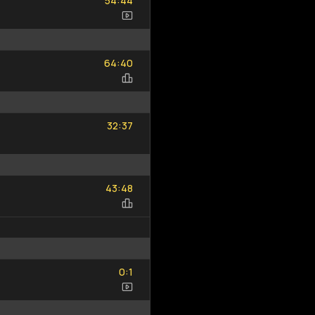
54
44
64
40
:
64
40
32
37
:
32
37
43
48
:
43
48
0
1
:
0
1