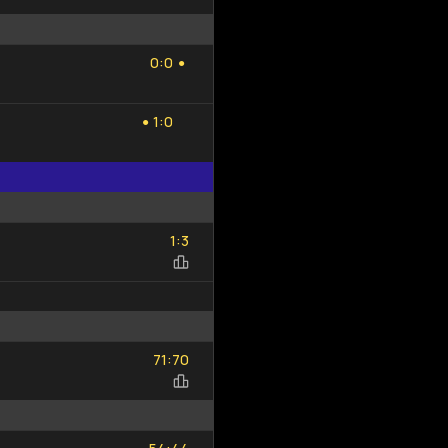
0
0
:
0
0
●
1
0
:
1
0
●
1
3
:
1
3
71
70
:
71
70
54
44
: