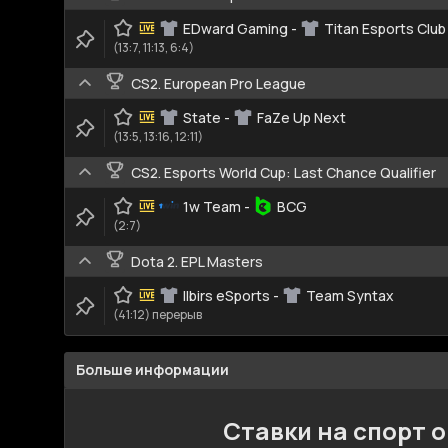
EDward Gaming
-
Titan Esports Club
(13:7, 11:13, 6:4)
CS2. European Pro League
State
-
FaZe Up Next
(13:5, 13:16, 12:11)
CS2. Esports World Cup: Last Chance Qualifier
1w Team
-
BCG
(2:7)
Dota 2. EPL Masters
Ilbirs eSports
-
Team Syntax
(41:12) перерыв
Больше информации
Ставки на спорт 