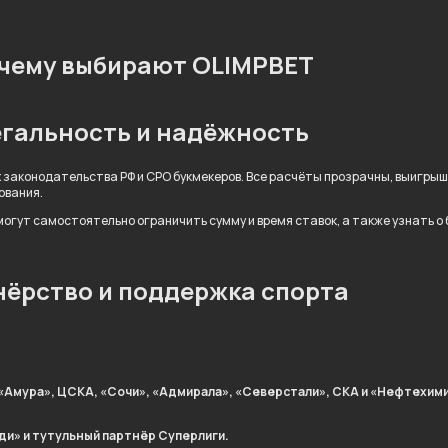
чему выбирают OLIMPBET
гальность и надёжность
 законодательства РФ и СРО букмекеров. Все расчёты прозрачны, выигры
ования.
огут самостоятельно ограничить сумму и время ставок, а также узнать о
ёрство и поддержка спорта
«Амура», ЦСКА, «Сочи», «Адмирала», «Северстали», СКА и «Нефтехими
ди» и тутульный партнёр Суперлиги.