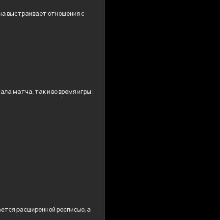
 Она выстраивает отношения с
ла матча, так и во время игры:
дается расширенной росписью, а