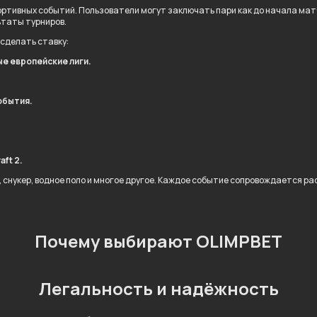
ртивных событий. Пользователи могут заключать пари как до начала матча
ьтаты турниров.
 сделать ставку:
ые европейские лиги.
обытия.
.
aft 2.
л, снукер, водное поло и многое другое. Каждое событие сопровождается 
Почему выбирают OLIMPBET
Легальность и надёжность