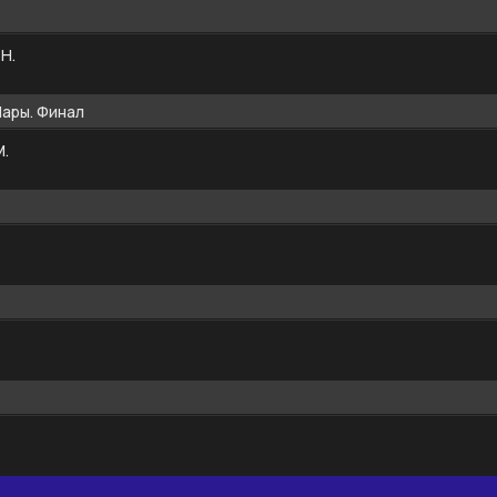
Н.
Пары. Финал
М.