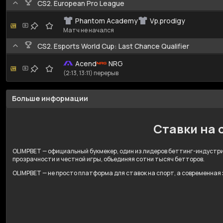
CS2. European Pro League
Phantom Academy
Vp.prodigy
Матч не начался
CS2. Esports World Cup: Last Chance Qualifier
Acend
NRG
(2:13, 13:11) перерыв
Больше информации
Ставки на 
OLIMPBET — официальный букмекер, один из лидеров беттинг-индустрии
прозрачности и честной игры, объединяя сотни тысяч бетторов.
OLIMPBET — не просто платформа для ставок на спорт, а современная