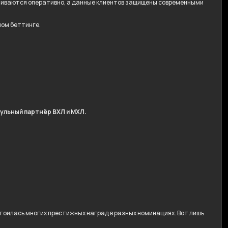
ачиваются оперативно, а данные клиентов защищены современными
ном беттинге.
ульный партнёр ВХЛ и МХЛ.
оилась многих престижных наград в разных номинациях. Вот лишь