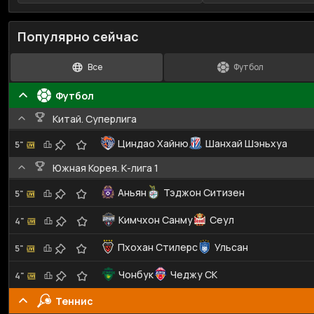
Популярно сейчас
Все
Футбол
Футбол
Китай. Суперлига
Циндао Хайню
Шанхай Шэньхуа
5"
Южная Корея. К-лига 1
Аньян
Тэджон Ситизен
5"
Кимчхон Санму
Сеул
4"
Пхохан Стилерс
Ульсан
5"
Чонбук
Чеджу СК
4"
Теннис