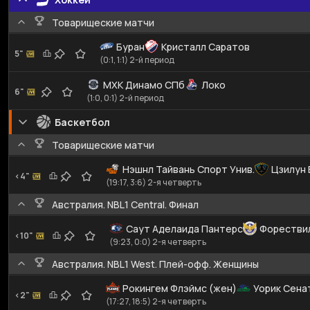
Товарищеские матчи
Буран
Кристалл Саратов
5"
(0:1, 1:1) 2-й период
МХК Динамо СПб
Локо
6"
(1:0, 0:1) 2-й период
Баскетбол
Товарищеские матчи
Нэшнл Тайвань Спорт Унив.
Цзилун 
<4"
(19:17, 3:6) 2-я четверть
Австралия. NBL1 Central. Финал
Саут Аделаида Пантерс
Форествил
<10"
(9:23, 0:0) 2-я четверть
Австралия. NBL1 West. Плей-офф. Женщины
Рокингем Флэймс (жен)
Уорик Сена
<2"
(17:27, 18:5) 2-я четверть