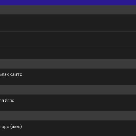
Блэк Кайтс
л Иглс
торс (жен)