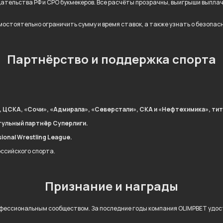
дательства РФ и СРО букмекеров. Все расчёты прозрачны, выигрыши выпл
остоятельно ограничить сумму и время ставок, а также узнать о безопас
Партнёрство и поддержка спорта
, ЦСКА, «Сочи», «Адмирала», «Северстали», СКА и «Нефтехимика», тит
тульный партнёр Суперлиги.
onal Wrestling League.
оссийского спорта.
Признание и награды
фессиональным сообществом. За последние годы компания OLIMPBET удост