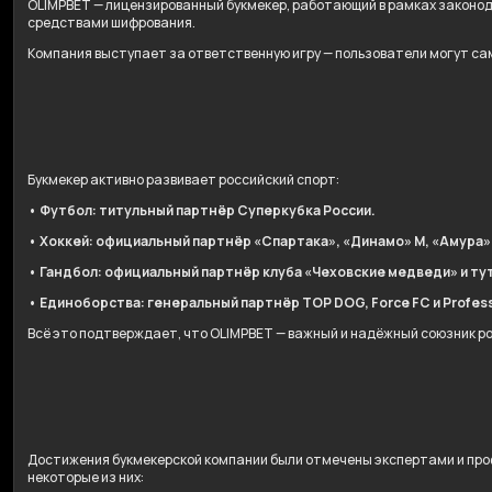
OLIMPBET — лицензированный букмекер, работающий в рамках законо
средствами шифрования.
Компания выступает за ответственную игру — пользователи могут сам
Букмекер активно развивает российский спорт:
• Футбол: титульный партнёр Суперкубка России.
• Хоккей: официальный партнёр «Спартака», «Динамо» М, «Амура»
• Гандбол: официальный партнёр клуба «Чеховские медведи» и ту
• Единоборства: генеральный партнёр TOP DOG, Force FC и Professi
Всё это подтверждает, что OLIMPBET — важный и надёжный союзник р
Достижения букмекерской компании были отмечены экспертами и про
некоторые из них: