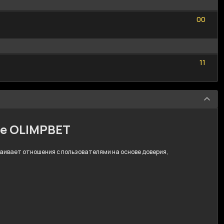
0
0
0
0
1
1
1
1
ре OLIMPBET
траивает отношения с пользователями на основе доверия,