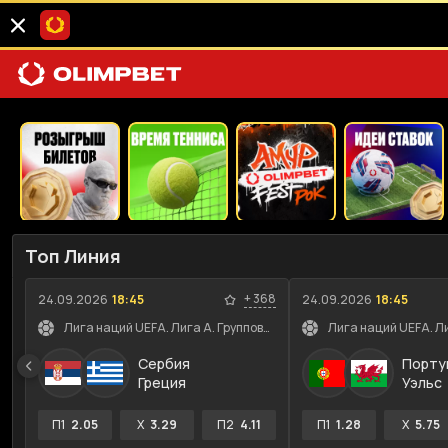
Топ Линия
+
368
24.09.2026
18:45
24.09.2026
18:45
Лига наций UEFA. Лига A. Групповой этап
Сербия
Порту
Греция
Уэльс
П1
2.05
X
3.29
П2
4.11
П1
1.28
X
5.75