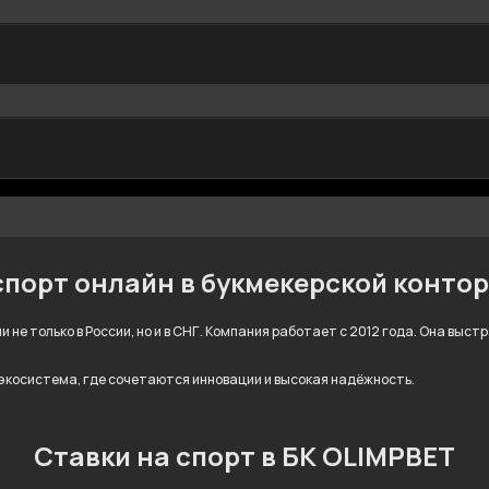
спорт онлайн в букмекерской конто
 не только в России, но и в СНГ. Компания работает с 2012 года. Она выс
 экосистема, где сочетаются инновации и высокая надёжность.
Ставки на спорт в БК OLIMPBET