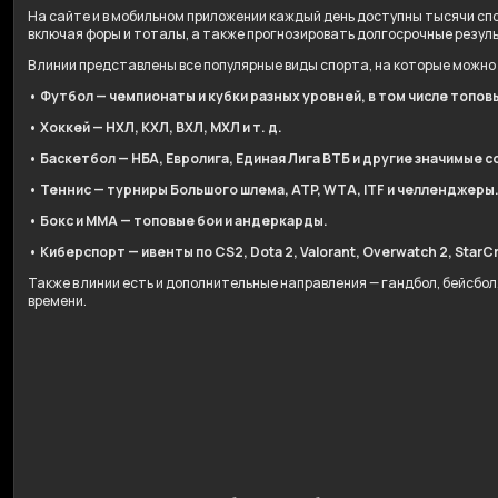
На сайте и в мобильном приложении каждый день доступны тысячи спо
включая форы и тоталы, а также прогнозировать долгосрочные резул
В линии представлены все популярные виды спорта, на которые можно
• Футбол — чемпионаты и кубки разных уровней, в том числе топов
• Хоккей — НХЛ, КХЛ, ВХЛ, МХЛ и т. д.
• Баскетбол — НБА, Евролига, Единая Лига ВТБ и другие значимые с
• Теннис — турниры Большого шлема, ATP, WTA, ITF и челленджеры
• Бокс и ММА — топовые бои и андеркарды.
• Киберспорт — ивенты по CS2, Dota 2, Valorant, Overwatch 2, StarCr
Также в линии есть и дополнительные направления — гандбол, бейсбо
времени.