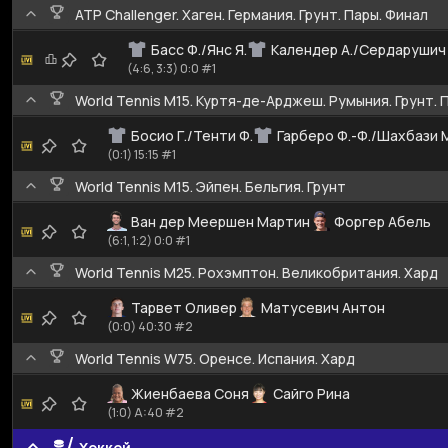
ATP Challenger. Хаген. Германия. Грунт. Пары. Финал
Басс Ф./Янс Я.
Календер А./Сердарушич 
(4:6, 3:3) 0:0 #1
World Tennis M15. Куртя-де-Арджеш. Румыния. Грунт. 
Босио Г./Тенти Ф.
Гарберо Ф.-Ф./Шахбази 
(0:1) 15:15 #1
World Tennis M15. Эйпен. Бельгия. Грунт
Ван дер Меершен Мартин
Форгер Абель
(6:1, 1:2) 0:0 #1
World Tennis M25. Рохэмптон. Великобритания. Хард
Тарвет Оливер
Матусевич Антон
(0:0) 40:30 #2
World Tennis W75. Оренсе. Испания. Хард
Жиенбаева Соня
Сайго Рина
(1:0) A:40 #2
Хоккей