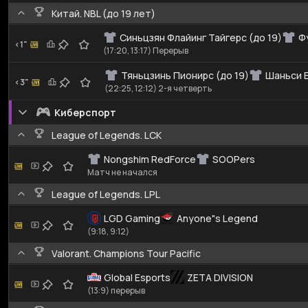
Китай. NBL (до 19 лет)
Синьцзян Флайинг Тайгерс (до 19)
Ф
<1"
(17:20, 13:17) Перерыв
Тяньцзинь Пионирс (до 19)
Шаньси Б
<3"
(22:25, 12:12) 2-я четверть
Киберспорт
League of Legends. LCK
Nongshim RedForce
SOOPers
Матч не начался
League of Legends. LPL
LGD Gaming
Anyone"s Legend
(9:18, 9:12)
Valorant. Champions Tour Pacific
Global Esports
ZETA DIVISION
(13:9) перерыв