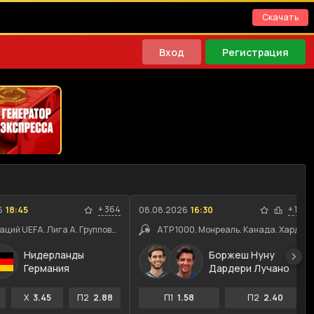
Скачать
Вход
Регистрация
+
364
+
114
6
18:45
08.08.2026
16:30
Лига наций UEFA. Лига A. Групповой этап
ATP 1000. Монреаль. Канада. Хард
Нидерланды
Боржеш Нуну
Германия
Дардери Лучано
X
3.45
П2
2.88
П1
1.58
П2
2.40