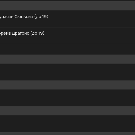
уцзянь Сюньсин (до 19)
рейв Драгонс (до 19)