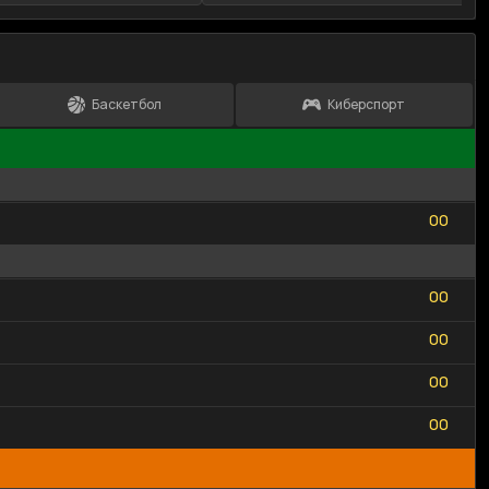
Баскетбол
Киберспорт
0
0
0
0
0
0
0
0
0
0
0
0
0
0
0
0
0
0
0
0