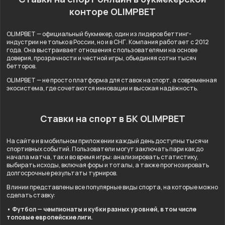
конторе OLIMPBET
OLIMPBET — официальный букмекер, один из лидеров беттинг-
индустрии не только в России, но и в СНГ. Компания работает с 2012
года. Она выстраивает отношения с пользователями на основе
доверия, прозрачности и честной игры, объединяя сотни тысяч
бетторов.
OLIMPBET — не просто платформа для ставок на спорт, а современная
экосистема, где сочетаются инновации и высокая надёжность.
Ставки на спорт в БК OLIMPBET
На сайте и в мобильном приложении каждый день доступны тысячи
спортивных событий. Пользователи могут заключать пари как до
начала матча, так и во время игры: анализировать статистику,
выбирать исходы, включая форы и тоталы, а также прогнозировать
долгосрочные результаты турниров.
В линии представлены все популярные виды спорта, на которые можно
сделать ставку:
• Футбол — чемпионаты и кубки разных уровней, в том числе
топовые европейские лиги.