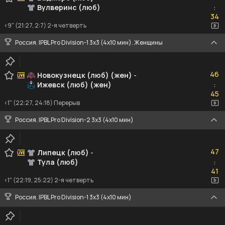
Вулверинс (люб)
:
34
34
<9" (21:27, 2:7) 2-я четверть
Россия. IPBL Pro Division-1 3x3 (4x10 мин). Женщины
46
46
Новокузнецк (люб) (жен)
-
Ижевск (люб) (жен)
:
45
45
<1" (22:27, 24:18) Перерыв
Россия. IPBL Pro Division-2 3x3 (4x10 мин)
47
47
Липецк (люб)
-
Тула (люб)
:
41
41
<1" (22:19, 25:22) 2-я четверть
Россия. IPBL Pro Division-1 3x3 (4x10 мин)
67