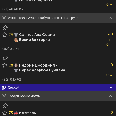
0
0
●
(2:1) 40:40 #2
World Tennis W35. Чакабуко. Аргентина. Грунт
0
0
Санчес Ана София
-
●
Босио Виктория
:
0
0
(3:2) 0:0 #1
0
0
Педоне Джорджия
-
Перес Аларкон Лучиана
:
0
0
●
(2:2) 0:15 #2
Хоккей
Товарищеские матчи
0
0
Ижсталь
-