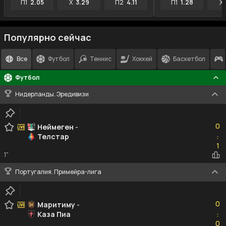
П1
2.05
X
3.29
П2
4.11
П1
1.28
X
Популярно сейчас
Все
Футбол
Теннис
Хоккей
Баскетбол
Футбол
Нидерланды. Эредивизи
0
0
Неймеген
-
Телстар
:
1
1
1"
Португалия. Примейра-лига
0
0
Маритиму
-
Каза Пиа
:
0
0