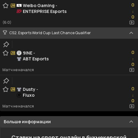
0
Weibo Gaming
-
ENTERPRISE Esports
:
0
0
(6:0)
CS2. Esports World Cup: Last Chance Qualifier
0
0
9INE
-
ABT Esports
:
0
0
Матч не начался
0
0
Dusty
-
Fluxo
:
0
0
Матч не начался
Больше информации
Ставки на спорт онлайн в букмекерской