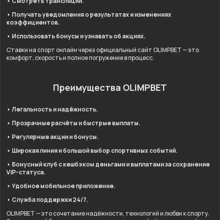
• Смотреть трансляции.
• Получать уведомления о результатах и изменениях
коэффициентов.
• Использовать бонусы и узнавать об акциях.
Ставки на спорт онлайн через официальный сайт OLIMPBET — это
комфорт, скорость и полное погружение в процесс.
Преимущества OLIMPBET
• Легальность и надёжность.
• Прозрачные расчёты и быстрые выплаты.
• Регулярные акции и бонусы.
• Широкая линия и большой выбор спортивных событий.
• Бонусный клуб с кешбэком деньгами и выплатами за сохранение
VIP-статуса.
• Удобное мобильное приложение.
• Служба поддержки 24/7.
OLIMPBET — это сочетание надёжности, технологий и любви к спорту.