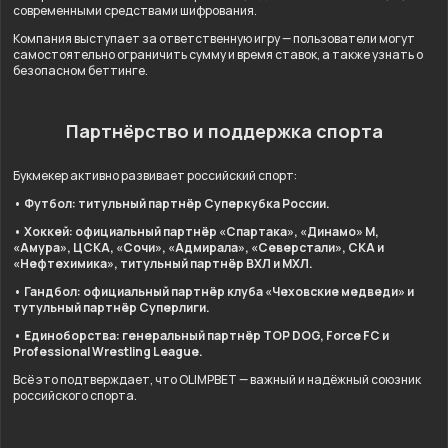
современными средствами шифрования.
Компания выступает за ответственную игру — пользователи могут
самостоятельно ограничить сумму и время ставок, а также узнать о
безопасном беттинге.
Партнёрство и поддержка спорта
Букмекер активно развивает российский спорт:
• Футбол: титульный партнёр Суперкубка России.
• Хоккей: официальный партнёр «Спартака», «Динамо» М,
«Амура», ЦСКА, «Сочи», «Адмирала», «Северстали», СКА и
«Нефтехимика», титульный партнёр ВХЛ и МХЛ.
• Гандбол: официальный партнёр клуба «Чеховские медведи» и
тутульный партнёр Суперлиги.
• Единоборства: генеральный партнёр TOP DOG, Force FC и
Professional Wrestling League.
Всё это подтверждает, что OLIMPBET — важный и надёжный союзник
российского спорта.