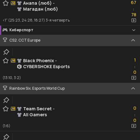
67
Анапа (люб)
-
Магадан (люб)
:
78
78
<1" (25:23, 24:28, 18:27) 3-я четверть
Киберспорт
CS2. CCT Europe
1
1
Black Phoenix
-
CYBERSHOKE Esports
:
0
0
(13:10, 3:2)
Rainbow Six. Esports World Cup
0
0
Team Secret
-
All Gamers
:
0
0
(1:6)
0