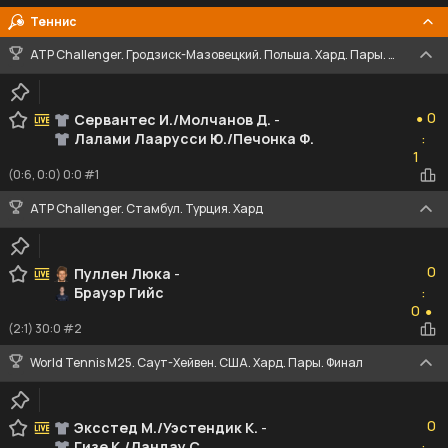
Теннис
ATP Challenger. Гродзиск-Мазовецкий. Польша. Хард. Пары. Финал
0
0
Сервантес И./Молчанов Д.
-
●
Лалами Лаарусси Ю./Печонка Ф.
:
1
1
(0:6, 0:0) 0:0 #1
ATP Challenger. Стамбул. Турция. Хард
0
0
Пуллен Люка
-
Брауэр Гийс
:
0
0
●
(2:1) 30:0 #2
World Tennis M25. Саут-Хейвен. США. Хард. Пары. Финал
0
0
Эксстед М./Уэстендик К.
-
Гизе К./Ландау С.
: