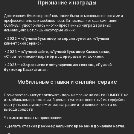
Признание и награды
Достижения букмекерской компании были отмечены экспертами и
профессиональным сообществом. За последние годы компания
OLIMPBET удостоилась многих престижных наград в разных
номинациях. Вот лишь некоторые из них:
• 2022 — «Лучший букмекер по версии рунета», «Лучший
клиентский сервис».
• 2024 — «Лучший сайт», «Лучший букмекер Казахстана»,
«Стратегический партнёр в сфере развития хоккея».
• 2025 — «За развитие и популяризацию хоккея», «Лучший
букмекер Казахстана».
Мобильные ставки и онлайн-сервис
Пользователи могут заключать пари не только на сайте OLIMPBET, но
и в мобильном приложении. Здесь интуитивно понятный интерфейс и
доступны все функции — от регистрации и пополнения счёта до
вывода средств.
Что можно делать в приложении:
• Делать ставки в режиме реального времени и до начала матча.