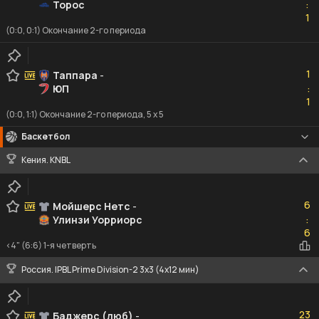
Торос
:
1
1
(0:0, 0:1) Окончание 2-го периода
1
1
Таппара
-
ЮП
:
1
1
(0:0, 1:1) Окончание 2-го периода, 5 x 5
Баскетбол
Кения. KNBL
6
6
Мойшерс Нетс
-
Улинзи Уорриорс
:
6
6
<4" (6:6) 1-я четверть
Россия. IPBL Prime Division-2 3x3 (4x12 мин)
23
23
Баджерс (люб)
-