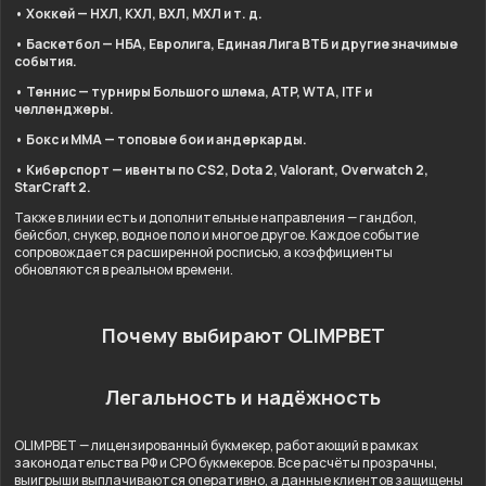
• Хоккей — НХЛ, КХЛ, ВХЛ, МХЛ и т. д.
• Баскетбол — НБА, Евролига, Единая Лига ВТБ и другие значимые
события.
• Теннис — турниры Большого шлема, ATP, WTA, ITF и
челленджеры.
• Бокс и ММА — топовые бои и андеркарды.
• Киберспорт — ивенты по CS2, Dota 2, Valorant, Overwatch 2,
StarCraft 2.
Также в линии есть и дополнительные направления — гандбол,
бейсбол, снукер, водное поло и многое другое. Каждое событие
сопровождается расширенной росписью, а коэффициенты
обновляются в реальном времени.
Почему выбирают OLIMPBET
Легальность и надёжность
OLIMPBET — лицензированный букмекер, работающий в рамках
законодательства РФ и СРО букмекеров. Все расчёты прозрачны,
выигрыши выплачиваются оперативно, а данные клиентов защищены