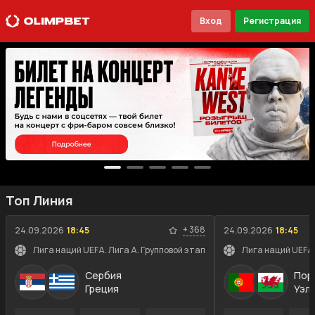
Вход
Регистрация
Топ Линия
+
368
24.09.2026
18:45
24.09.2026
18:45
Лига наций UEFA. Лига A. Групповой этап
Лига наций UEFA.
Сербия
Пор
Греция
Уэл