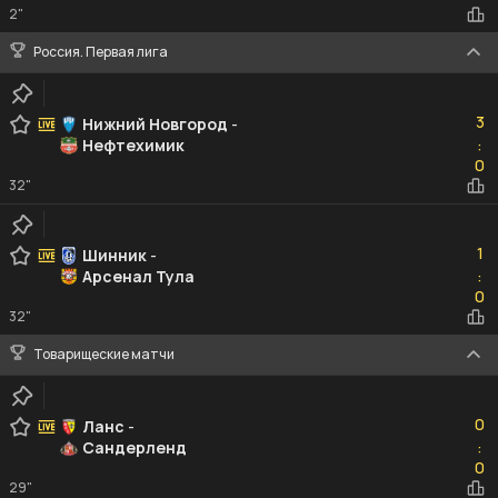
2"
Россия. Первая лига
3
3
Нижний Новгород
-
Нефтехимик
:
0
0
32"
1
1
Шинник
-
Арсенал Тула
:
0
0
32"
Товарищеские матчи
0
0
Ланс
-
Сандерленд
:
0
0
29"