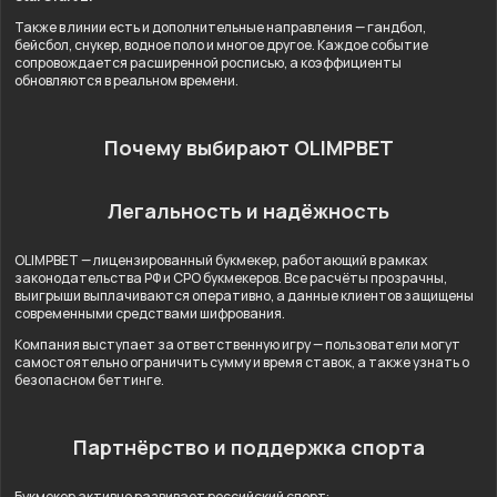
Также в линии есть и дополнительные направления — гандбол,
бейсбол, снукер, водное поло и многое другое. Каждое событие
сопровождается расширенной росписью, а коэффициенты
обновляются в реальном времени.
Почему выбирают OLIMPBET
Легальность и надёжность
OLIMPBET — лицензированный букмекер, работающий в рамках
законодательства РФ и СРО букмекеров. Все расчёты прозрачны,
выигрыши выплачиваются оперативно, а данные клиентов защищены
современными средствами шифрования.
Компания выступает за ответственную игру — пользователи могут
самостоятельно ограничить сумму и время ставок, а также узнать о
безопасном беттинге.
Партнёрство и поддержка спорта
Букмекер активно развивает российский спорт: