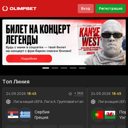
Вход
Регистрация
Топ Линия
+
368
24.09.2026
18:45
24.09.2026
18:45
Лига наций UEFA. Лига A. Групповой этап
Лига наций UEFA.
Сербия
Пор
Греция
Уэл