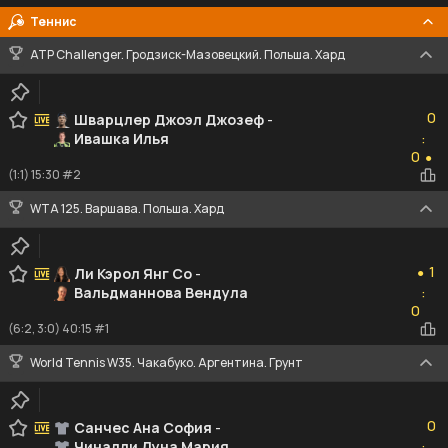
Теннис
ATP Challenger. Гродзиск-Мазовецкий. Польша. Хард
0
0
Шварцлер Джоэл Джозеф
-
Ивашка Илья
:
0
0
●
(1:1) 15:30 #2
WTA 125. Варшава. Польша. Хард
1
1
Ли Кэрол Янг Со
-
●
Вальдманнова Вендула
:
0
0
(6:2, 3:0) 40:15 #1
World Tennis W35. Чакабуко. Аргентина. Грунт
0
0
Санчес Ана София
-
Чиналли Луна Мария
: