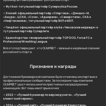
• Футбол: титульный партнёр Суперкубка России.
• Хоккей: официальный партнёр «Спартака», «Динамо» М,
«Амура», ЦСКА, «Сочи», «Адмирала», «Северстали», СКА и
«Нефтехимика», титульный партнёр ВХЛ и МХЛ.
• Гандбол: официальный партнёр клуба «Чеховские медведи» и
тутульный партнёр Суперлиги.
• Единоборства: генеральный партнёр TOP DOG, Force FC и
Professional Wrestling League.
Всё это подтверждает, что OLIMPBET — важный и надёжный союзник
российского спорта.
Признание и награды
Достижения букмекерской компании были отмечены экспертами и
профессиональным сообществом. За последние годы компания
OLIMPBET удостоилась многих престижных наград в разных
номинациях. Вот лишь некоторые из них:
• 2022 — «Лучший букмекер по версии рунета», «Лучший
клиентский сервис».
• 2024 — «Лучший сайт», «Лучший букмекер Казахстана»,