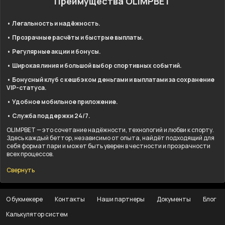
Преимущества OLIMPBET
• Легальность и надёжность.
• Прозрачные расчёты и быстрые выплаты.
• Регулярные акции и бонусы.
• Широкая линия и большой выбор спортивных событий.
• Бонусный клуб с кешбэком деньгами и выплатами за сохранение
VIP-статуса.
• Удобное мобильное приложение.
• Служба поддержки 24/7.
OLIMPBET — это сочетание надёжности, технологий и любви к спорту.
Здесь каждый беттор, независимо от опыта, найдёт подходящий для
себя формат пари и может быть уверен в честности и прозрачности
всех процессов.
Свернуть
О букмекере
Контакты
Наши партнеры
Документы
Блог
Калькулятор систем