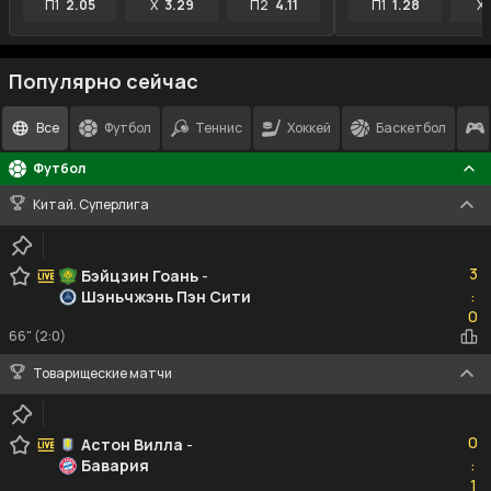
П1
2.05
X
3.29
П2
4.11
П1
1.28
X
Популярно сейчас
Все
Футбол
Теннис
Хоккей
Баскетбол
Футбол
Китай. Суперлига
3
3
Бэйцзин Гоань
-
Шэньчжэнь Пэн Сити
:
0
0
66" (2:0)
Товарищеские матчи
0
0
Астон Вилла
-
Бавария
:
1
1