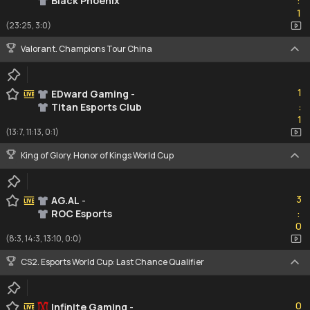
Black Phoenix
:
1
1
(23:25, 3:0)
Valorant. Champions Tour China
1
1
EDward Gaming
-
Titan Esports Club
:
1
1
(13:7, 11:13, 0:1)
King of Glory. Honor of Kings World Cup
3
3
AG.AL
-
ROC Esports
:
0
0
(8:3, 14:3, 13:10, 0:0)
CS2. Esports World Cup: Last Chance Qualifier
0
0
Infinite Gaming
-