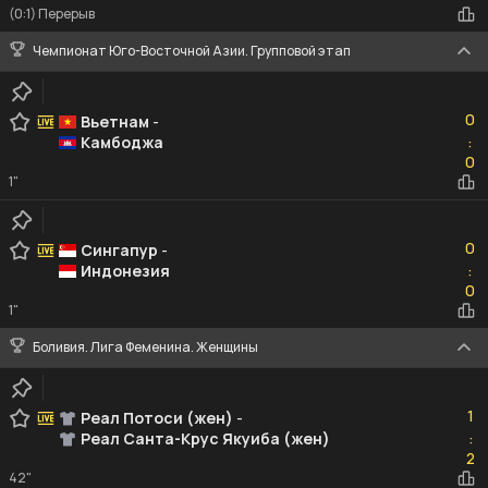
(0:1) Перерыв
Чемпионат Юго-Восточной Азии. Групповой этап
0
0
Вьетнам
-
Камбоджа
:
0
0
1"
0
0
Сингапур
-
Индонезия
:
0
0
1"
Боливия. Лига Феменина. Женщины
1
1
Реал Потоси (жен)
-
Реал Санта-Крус Якуиба (жен)
:
2
2
42"