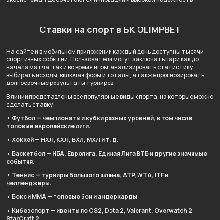
Ставки на спорт в БК OLIMPBET
На сайте и в мобильном приложении каждый день доступны тысячи
спортивных событий. Пользователи могут заключать пари как до
начала матча, так и во время игры: анализировать статистику,
выбирать исходы, включая форы и тоталы, а также прогнозировать
долгосрочные результаты турниров.
В линии представлены все популярные виды спорта, на которые можно
сделать ставку:
• Футбол — чемпионаты и кубки разных уровней, в том числе
топовые европейские лиги.
• Хоккей — НХЛ, КХЛ, ВХЛ, МХЛ и т. д.
• Баскетбол — НБА, Евролига, Единая Лига ВТБ и другие значимые
события.
• Теннис — турниры Большого шлема, ATP, WTA, ITF и
челленджеры.
• Бокс и ММА — топовые бои и андеркарды.
• Киберспорт — ивенты по CS2, Dota 2, Valorant, Overwatch 2,
StarCraft 2.