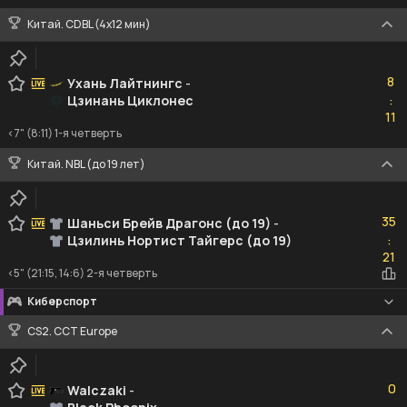
Китай. CDBL (4x12 мин)
8
8
Ухань Лайтнингc
-
Цзинань Циклонес
:
11
11
<7" (8:11) 1-я четверть
Китай. NBL (до 19 лет)
35
35
Шаньси Брейв Драгонс (до 19)
-
Цзилинь Нортист Тайгерс (до 19)
:
21
21
<5" (21:15, 14:6) 2-я четверть
Киберспорт
CS2. CCT Europe
0
0
Walczaki
-