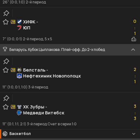
26" (0:0, 1:0) 2-й период
0
0
ХИФК
-
ЮП
:
1
1
7" (0:0, 0:1) 2-й период, 5 x 5
Беларусь. Кубок Цыплакова. Плей-офф. До 2-х побед
2
2
Белсталь
-
Нефтехимик Новополоцк
:
1
1
11" (1:0, 0:1, 1:0) 3-й период
3
3
ХК Зубры
-
Медведи Витебск
:
3
3
11" (0:1, 1:1, 2:1) 3-й период Счет в серии 1:0
Баскетбол