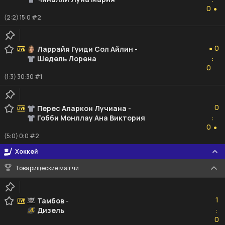
0
0
●
(2:2) 15:0 #2
0
0
Ларрайя Гуиди Сол Айлин
-
●
Шедель Лорена
:
0
0
(1:3) 30:30 #1
0
0
Перес Аларкон Лучиана
-
Гобби Монллау Ана Виктория
:
0
0
●
(5:0) 0:0 #2
Хоккей
Товарищеские матчи
1
1
Тамбов
-
Дизель
:
0
0