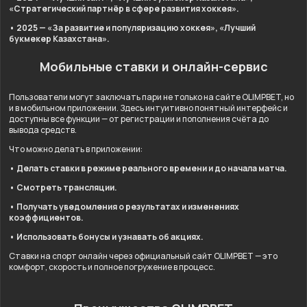
«Стратегический партнёр в сфере развития хоккея».
• 2025 — «За развитие и популяризацию хоккея», «Лучший
букмекер Казахстана».
Мобильные ставки и онлайн-сервис
Пользователи могут заключать пари не только на сайте OLIMPBET, но
и в мобильном приложении. Здесь интуитивно понятный интерфейс и
доступны все функции — от регистрации и пополнения счёта до
вывода средств.
Что можно делать в приложении:
• Делать ставки в режиме реального времени и до начала матча.
• Смотреть трансляции.
• Получать уведомления о результатах и изменениях
коэффициентов.
• Использовать бонусы и узнавать об акциях.
Ставки на спорт онлайн через официальный сайт OLIMPBET — это
комфорт, скорость и полное погружение в процесс.