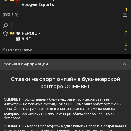
Apogee Esports
:
1
1
(11:13, 3:0)
0
0
HEROIC
-
9INE
:
0
0
Матч не начался
Больше информации
Ставки на спорт онлайн в букмекерской
конторе OLIMPBET
OLIMPBET — официальный букмекер, один из лидеров беттинг-
индустрии не только в России, но и в СНГ. Компания работает с 2012
года. Она выстраивает отношения с пользователями на основе
доверия, прозрачности и честной игры, объединяя сотни тысяч
бетторов.
OLIMPBET — не просто платформа для ставок на спорт, а современная
экосистема, где сочетаются инновации и высокая надёжность.