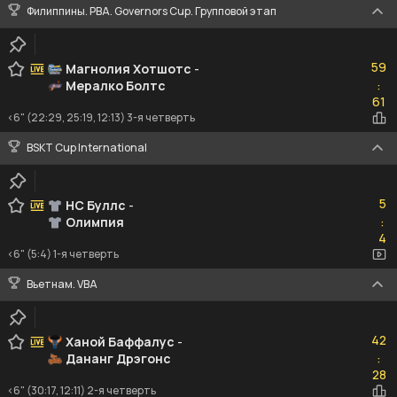
Филиппины. PBA. Governors Cup. Групповой этап
59
59
Магнолия Хотшотс
-
Мералко Болтс
:
61
61
<6" (22:29, 25:19, 12:13) 3-я четверть
BSKT Cup International
5
5
НС Буллс
-
Олимпия
:
4
4
<6" (5:4) 1-я четверть
Вьетнам. VBA
42
42
Ханой Баффалус
-
Дананг Дрэгонс
:
28
28
<6" (30:17, 12:11) 2-я четверть