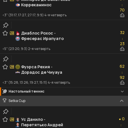
Коррекаминос
:
70
70
<3" (31:17, 17:27, 27:17, 9:9) 4-я четверть
32
32
Диаблос Рохос
-
Фресерас Ирапуато
:
23
23
<5" (23:20, 9:3) 2-я четверть
62
62
Фуэрса Рехия
-
Дорадос де Чиуауа
:
92
92
<3" (15:28, 13:26, 19:27, 15:11) 4-я четверть
Настольный теннис
Setka Cup
0
0
Ус Данило
-
●
Перетятько Андрей
:
2