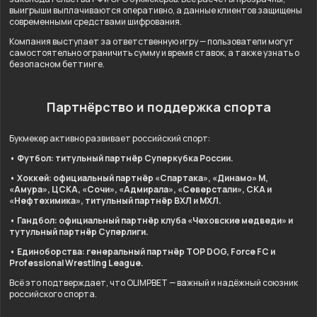
выигрыши выплачиваются оперативно, а данные клиентов защищены
современными средствами шифрования.
Компания выступает за ответственную игру — пользователи могут
самостоятельно ограничить сумму и время ставок, а также узнать о
безопасном беттинге.
Партнёрство и поддержка спорта
Букмекер активно развивает российский спорт:
• Футбол: титульный партнёр Суперкубка России.
• Хоккей: официальный партнёр «Спартака», «Динамо» М,
«Амура», ЦСКА, «Сочи», «Адмирала», «Северстали», СКА и
«Нефтехимика», титульный партнёр ВХЛ и МХЛ.
• Гандбол: официальный партнёр клуба «Чеховские медведи» и
тутульный партнёр Суперлиги.
• Единоборства: генеральный партнёр TOP DOG, Force FC и
Professional Wrestling League.
Всё это подтверждает, что OLIMPBET — важный и надёжный союзник
российского спорта.