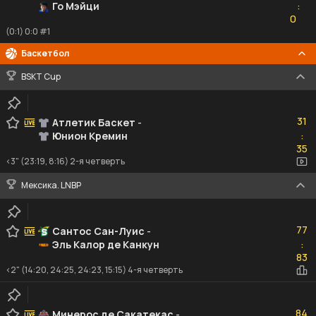
Го Мэйци
:
0
0
(0:1) 0:0 #1
Баскетбол
BSKT Cup
31
31
Атлетик Баскет
-
Юнион Кремин
:
35
35
<3" (23:19, 8:16) 2-я четверть
Мексика. LNBP
77
77
Сантос Сан-Луис
-
Эль Калор де Канкун
:
83
83
<2" (14:20, 24:25, 24:23, 15:15) 4-я четверть
84
84
Минерос де Сакатекас
-