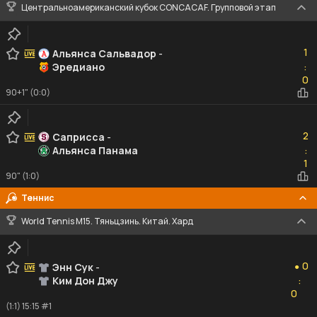
Центральноамериканский кубок CONCACAF. Групповой этап
1
1
Альянса Сальвадор
-
Эредиано
:
0
0
90+1" (0:0)
2
2
Саприсса
-
Альянса Панама
:
1
1
90" (1:0)
Теннис
World Tennis M15. Тяньцзинь. Китай. Хард
0
0
Энн Сук
-
●
Ким Дон Джу
:
0
0
(1:1) 15:15 #1