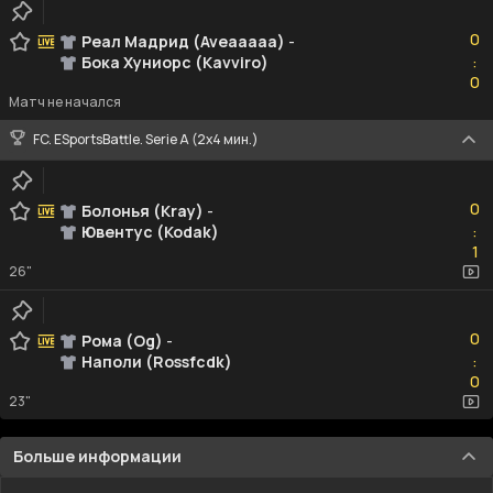
0
0
Реал Мадрид (Aveaaaaa)
-
Бока Хуниорс (Kavviro)
:
0
0
Матч не начался
FC. ESportsBattle. Serie A (2x4 мин.)
0
0
Болонья (Kray)
-
Ювентус (Kodak)
:
1
1
26"
0
0
Рома (Og)
-
Наполи (Rossfcdk)
:
0
0
23"
Больше информации