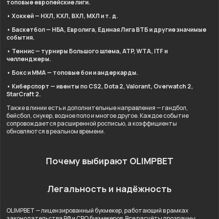
топовые европейские лиги.
• Хоккей — НХЛ, КХЛ, ВХЛ, МХЛ и т. д.
• Баскетбол — НБА, Евролига, Единая Лига ВТБ и другие значимые
события.
• Теннис — турниры Большого шлема, ATP, WTA, ITF и
челленджеры.
• Бокс и ММА — топовые бои и андеркарды.
• Киберспорт — ивенты по CS2, Dota 2, Valorant, Overwatch 2,
StarCraft 2.
Также в линии есть и дополнительные направления — гандбол,
бейсбол, снукер, водное поло и многое другое. Каждое событие
сопровождается расширенной росписью, а коэффициенты
обновляются в реальном времени.
Почему выбирают OLIMPBET
Легальность и надёжность
OLIMPBET — лицензированный букмекер, работающий в рамках
законодательства РФ и СРО букмекеров. Все расчёты прозрачны,