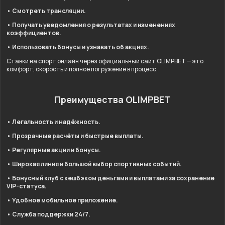
• Смотреть трансляции.
• Получать уведомления о результатах и изменениях
коэффициентов.
• Использовать бонусы и узнавать об акциях.
Ставки на спорт онлайн через официальный сайт OLIMPBET — это
комфорт, скорость и полное погружение в процесс.
Преимущества OLIMPBET
• Легальность и надёжность.
• Прозрачные расчёты и быстрые выплаты.
• Регулярные акции и бонусы.
• Широкая линия и большой выбор спортивных событий.
• Бонусный клуб с кешбэком деньгами и выплатами за сохранение
VIP-статуса.
• Удобное мобильное приложение.
• Служба поддержки 24/7.