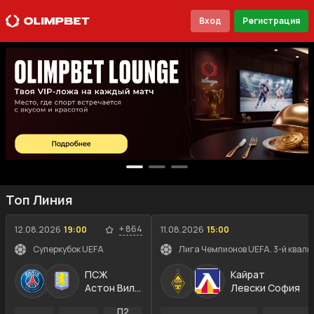
Вход
Регистрация
Топ Линия
+
864
12.08.2026
19:00
11.08.2026
15:00
Суперкубок UEFA
Лига Чемпионов UEFA. 3-й квали
ПСЖ
Кайрат
Астон Вилла
Левски София
П2