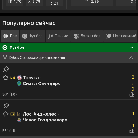
П1
1.70
X
3.78
П1
2.56
X
3
4.41
Популярно сейчас
Все
Футбол
Теннис
Баскетбол
Настольный 
Футбол
Кубок Североамериканских лиг
2
2
Толука
-
Сиэтл Саундерс
:
0
0
83" (1:0)
1
1
Лос-Анджелес
-
Чивас Гвадалахара
:
1
1
53" (1:1)