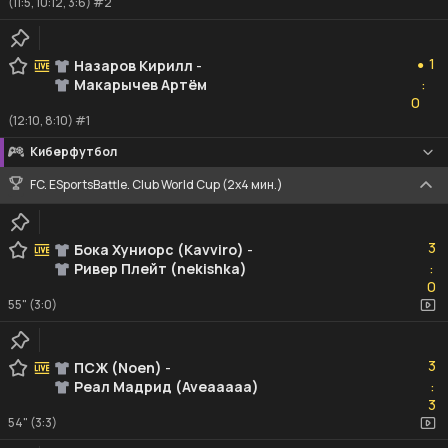
(11:5, 10:12, 3:6) #2
1
1
Назаров Кирилл
-
●
Макарычев Артём
:
0
0
(12:10, 8:10) #1
Киберфутбол
FC. ESportsBattle. Club World Cup (2x4 мин.)
3
3
Бока Хуниорс (Kavviro)
-
Ривер Плейт (nekishka)
:
0
0
55" (3:0)
3
3
ПСЖ (Noen)
-
Реал Мадрид (Aveaaaaa)
:
3
3
54" (3:3)