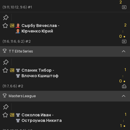
2
(9:11, 10:12, 9:6) #1
2
2
Сырбу Вячеслав
-
Юрченко Юрий
:
0
0
●
(11:6, 11:6, 6:2) #2
TT Elite Series
1
1
Спаник Тибор
-
Влочко Кшиштоф
:
0
0
●
(11:7, 6:6) #2
Masters League
1
1
Соколов Иван
-
Остроумов Никита
:
1
1
●