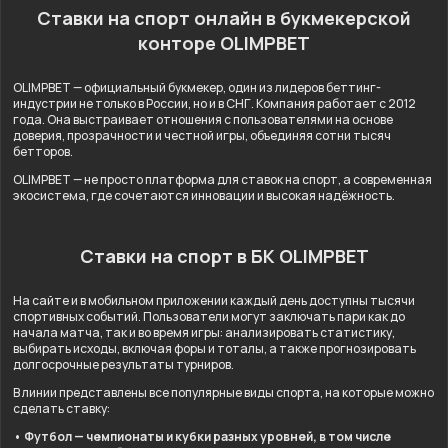
Ставки на спорт онлайн в букмекерской
конторе OLIMPBET
OLIMPBET — официальный букмекер, один из лидеров беттинг-
индустрии не только в России, но и в СНГ. Компания работает с 2012
года. Она выстраивает отношения с пользователями на основе
доверия, прозрачности и честной игры, объединяя сотни тысяч
бетторов.
OLIMPBET — не просто платформа для ставок на спорт, а современная
экосистема, где сочетаются инновации и высокая надёжность.
Ставки на спорт в БК OLIMPBET
На сайте и в мобильном приложении каждый день доступны тысячи
спортивных событий. Пользователи могут заключать пари как до
начала матча, так и во время игры: анализировать статистику,
выбирать исходы, включая форы и тоталы, а также прогнозировать
долгосрочные результаты турниров.
В линии представлены все популярные виды спорта, на которые можно
сделать ставку:
• Футбол — чемпионаты и кубки разных уровней, в том числе