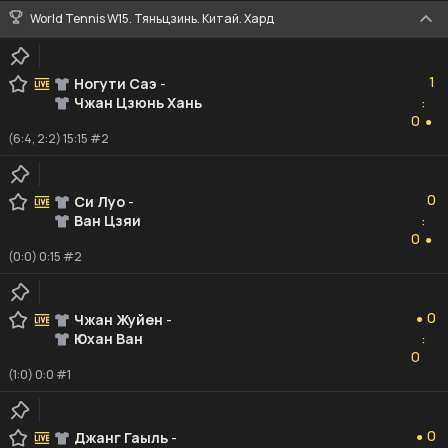
World Tennis W15. Тяньцзинь. Китай. Хард
1
1
Ногути Саэ
-
Чжан Цзюнь Хань
:
0
0
●
(6:4, 2:2) 15:15 #2
0
0
Си Луо
-
Ван Цзяи
:
0
0
●
(0:0) 0:15 #2
0
0
Чжан Жуйен
-
●
Юхан Ван
:
0
0
(1:0) 0:0 #1
0
0
Джанг Гаыль
-
●