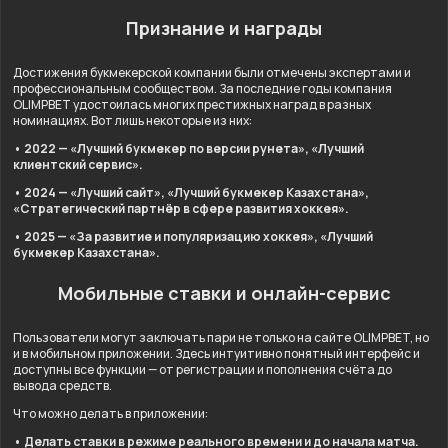
Признание и награды
Достижения букмекерской компании были отмечены экспертами и
профессиональным сообществом. За последние годы компания
OLIMPBET удостоилась многих престижных наград в разных
номинациях. Вот лишь некоторые из них:
• 2022 — «Лучший букмекер по версии рунета», «Лучший
клиентский сервис».
• 2024 — «Лучший сайт», «Лучший букмекер Казахстана»,
«Стратегический партнёр в сфере развития хоккея».
• 2025 — «За развитие и популяризацию хоккея», «Лучший
букмекер Казахстана».
Мобильные ставки и онлайн-сервис
Пользователи могут заключать пари не только на сайте OLIMPBET, но
и в мобильном приложении. Здесь интуитивно понятный интерфейс и
доступны все функции — от регистрации и пополнения счёта до
вывода средств.
Что можно делать в приложении:
• Делать ставки в режиме реального времени и до начала матча.