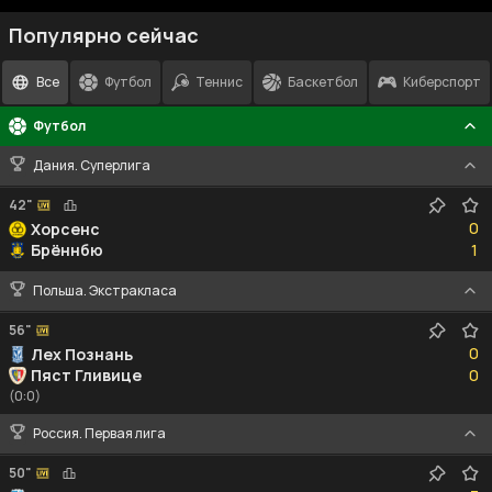
Популярно сейчас
Все
Футбол
Теннис
Баскетбол
Киберспорт
Футбол
Дания. Суперлига
42"
0
0
Хорсенс
1
Брённбю
1
Польша. Экстракласа
56"
0
0
Лех Познань
0
Пяст Гливице
0
(0:0)
Россия. Первая лига
50"
3