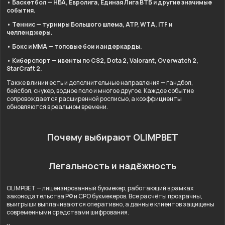
• Баскетбол — НБА, Евролига, Единая Лига ВТБ и другие значимые
события.
• Теннис — турниры Большого шлема, ATP, WTA, ITF и
челленджеры.
• Бокс и ММА — топовые бои и андеркарды.
• Киберспорт — ивенты по CS2, Dota 2, Valorant, Overwatch 2,
StarCraft 2.
Также в линии есть и дополнительные направления — гандбол,
бейсбол, снукер, водное поло и многое другое. Каждое событие
сопровождается расширенной росписью, а коэффициенты
обновляются в реальном времени.
Почему выбирают OLIMPBET
Легальность и надёжность
OLIMPBET — лицензированный букмекер, работающий в рамках
законодательства РФ и СРО букмекеров. Все расчёты прозрачны,
выигрыши выплачиваются оперативно, а данные клиентов защищены
современными средствами шифрования.