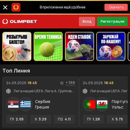
В приложении ещё удобнее
Скачать
Вход
Регистрация
Топ Линия
+
368
24.09.2026
18:45
24.09.2026
18:45
Лига наций UEFA. Лига A. Групповой этап
Сербия
Португа
Греция
Уэльс
П1
2.05
X
3.29
П2
4.11
П1
1.28
X
5.75