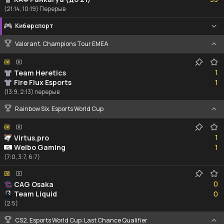
(21:14, 10:19) Перерыв
Киберспорт
Valorant. Champions Tour EMEA
1
1
Team Heretics
1
Fire Flux Esports
1
(13:9, 2:13) перерыв
Rainbow Six. Esports World Cup
1
1
Virtus.pro
1
Weibo Gaming
1
(7:0, 3:7, 6:7)
0
0
CAG Osaka
0
Team Liquid
0
(2:5)
CS2. Esports World Cup: Last Chance Qualifier