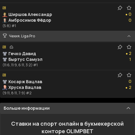
0
0
Ширшов Александр
●
0
Амбросимов Фёдор
0
(5:8) #1
Чехия. Liga Pro
2
2
Гечко Давид
●
1
Быртус Самуэл
1
(11:6, 11:9, 6:11, 3:2) #1
0
0
Косарж Вацлав
2
Хруска Вацлав
2
●
(9:11, 8:11, 7:9) #2
Больше информации
Ставки на спорт онлайн в букмекерской
конторе OLIMPBET