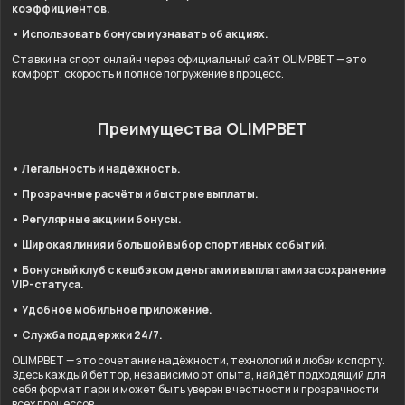
коэффициентов.
• Использовать бонусы и узнавать об акциях.
Ставки на спорт онлайн через официальный сайт OLIMPBET — это
комфорт, скорость и полное погружение в процесс.
Преимущества OLIMPBET
• Легальность и надёжность.
• Прозрачные расчёты и быстрые выплаты.
• Регулярные акции и бонусы.
• Широкая линия и большой выбор спортивных событий.
• Бонусный клуб с кешбэком деньгами и выплатами за сохранение
VIP-статуса.
• Удобное мобильное приложение.
• Служба поддержки 24/7.
OLIMPBET — это сочетание надёжности, технологий и любви к спорту.
Здесь каждый беттор, независимо от опыта, найдёт подходящий для
себя формат пари и может быть уверен в честности и прозрачности
всех процессов.