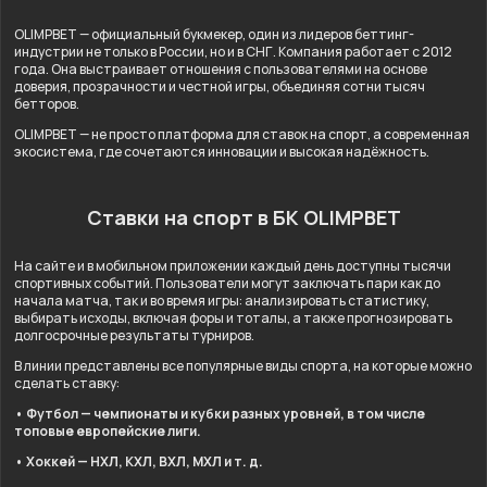
OLIMPBET — официальный букмекер, один из лидеров беттинг-
индустрии не только в России, но и в СНГ. Компания работает с 2012
года. Она выстраивает отношения с пользователями на основе
доверия, прозрачности и честной игры, объединяя сотни тысяч
бетторов.
OLIMPBET — не просто платформа для ставок на спорт, а современная
экосистема, где сочетаются инновации и высокая надёжность.
Ставки на спорт в БК OLIMPBET
На сайте и в мобильном приложении каждый день доступны тысячи
спортивных событий. Пользователи могут заключать пари как до
начала матча, так и во время игры: анализировать статистику,
выбирать исходы, включая форы и тоталы, а также прогнозировать
долгосрочные результаты турниров.
В линии представлены все популярные виды спорта, на которые можно
сделать ставку:
• Футбол — чемпионаты и кубки разных уровней, в том числе
топовые европейские лиги.
• Хоккей — НХЛ, КХЛ, ВХЛ, МХЛ и т. д.