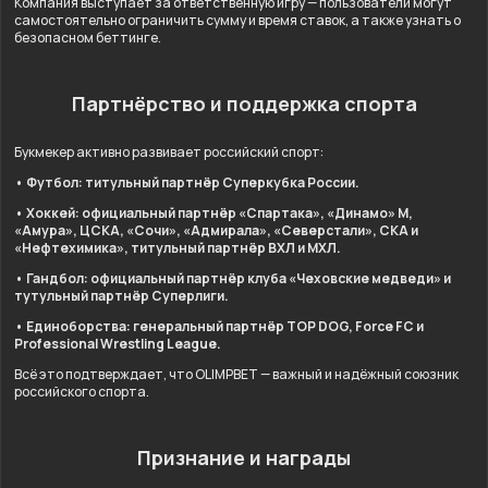
Компания выступает за ответственную игру — пользователи могут
самостоятельно ограничить сумму и время ставок, а также узнать о
безопасном беттинге.
Партнёрство и поддержка спорта
Букмекер активно развивает российский спорт:
• Футбол: титульный партнёр Суперкубка России.
• Хоккей: официальный партнёр «Спартака», «Динамо» М,
«Амура», ЦСКА, «Сочи», «Адмирала», «Северстали», СКА и
«Нефтехимика», титульный партнёр ВХЛ и МХЛ.
• Гандбол: официальный партнёр клуба «Чеховские медведи» и
тутульный партнёр Суперлиги.
• Единоборства: генеральный партнёр TOP DOG, Force FC и
Professional Wrestling League.
Всё это подтверждает, что OLIMPBET — важный и надёжный союзник
российского спорта.
Признание и награды