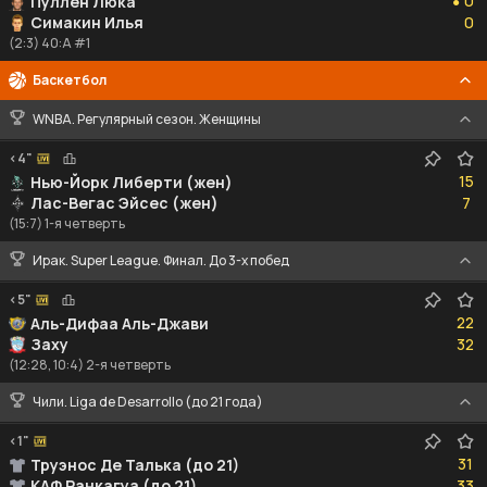
0
Пуллен Люка
●
0
Симакин Илья
0
(2:3) 40:A #1
Баскетбол
WNBA. Регулярный сезон. Женщины
<4"
15
15
Нью-Йорк Либерти (жен)
7
Лас-Вегас Эйсес (жен)
7
(15:7) 1-я четверть
Ирак. Super League. Финал. До 3-х побед
<5"
22
22
Аль-Дифаа Аль-Джави
32
Заху
32
(12:28, 10:4) 2-я четверть
Чили. Liga de Desarrollo (до 21 года)
<1"
31
31
Труэнос Де Талька (до 21)
33
КАФ Ранкагуа (до 21)
33