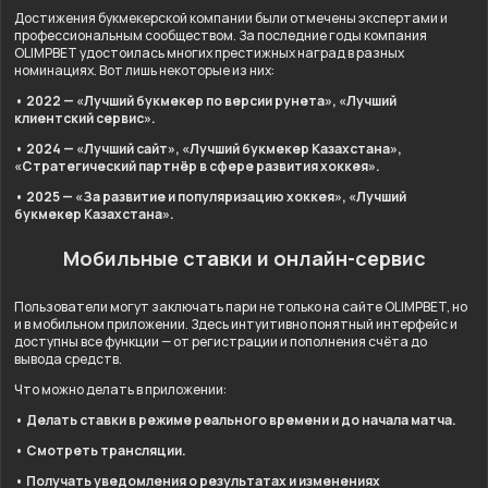
Достижения букмекерской компании были отмечены экспертами и
профессиональным сообществом. За последние годы компания
OLIMPBET удостоилась многих престижных наград в разных
номинациях. Вот лишь некоторые из них:
• 2022 — «Лучший букмекер по версии рунета», «Лучший
клиентский сервис».
• 2024 — «Лучший сайт», «Лучший букмекер Казахстана»,
«Стратегический партнёр в сфере развития хоккея».
• 2025 — «За развитие и популяризацию хоккея», «Лучший
букмекер Казахстана».
Мобильные ставки и онлайн-сервис
Пользователи могут заключать пари не только на сайте OLIMPBET, но
и в мобильном приложении. Здесь интуитивно понятный интерфейс и
доступны все функции — от регистрации и пополнения счёта до
вывода средств.
Что можно делать в приложении:
• Делать ставки в режиме реального времени и до начала матча.
• Смотреть трансляции.
• Получать уведомления о результатах и изменениях