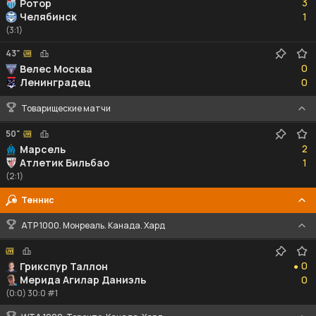
3
Ротор
1
Челябинск
1
(3:1)
43"
0
0
Велес Москва
0
Ленинградец
0
Товарищеские матчи
50"
2
2
Марсель
1
Атлетик Бильбао
1
(2:1)
Теннис
ATP 1000. Монреаль. Канада. Хард
0
0
Грикспур Таллон
●
0
Мерида Агилар Даниэль
0
(0:0) 30:0 #1