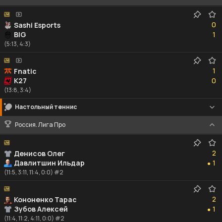
0
0
Sashi Esports
1
BIG
1
(5:13, 4:3)
1
1
Fnatic
0
K27
0
(13:8, 3:4)
Настольный теннис
Россия. Лига Про
2
2
Денисов Олег
1
Давлитшин Ильдар
1
●
(11:5, 3:11, 11:4, 0:0) #2
2
2
Кононенко Тарас
1
Зубов Алексей
1
●
(11:4, 11:2, 4:11, 0:0) #2