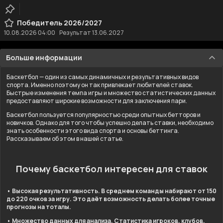
Победитель 2026/2027
10.08.2026
04:00
Результат 13.06.2027
Больше информации
Баскетбол — один из самых динамичных и результативных видов
спорта. Именно поэтому он так привлекает любителей ставок.
Быстрые изменения темпа игры и множество статистических данных
предоставляют широкие возможности для заключения пари.
Баскетбол пользуется популярностью среди опытных бетторов и
новичков. Однако для того чтобы успешно делать ставки, необходимо
знать особенности этого вида спорта и основы беттинга.
Рассказываем об этом в нашей статье.
Почему баскетбол интересен для ставок
• Высокая результативность. В среднем команды набирают от 150
до 220 очков за игру. Это даёт возможность делать более точные
прогнозы на тоталы.
• Множество данных для анализа. Статистика игроков, клубов,