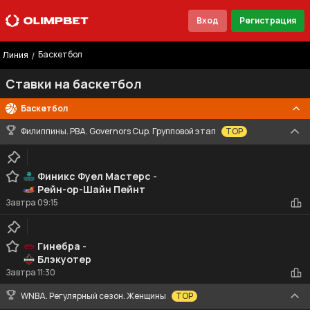
Вход
Регистрация
Баскетбол
/
Линия
Ставки на баскетбол
Баскетбол
Филиппины. PBA. Governors Cup. Групповой этап
TOP
Финикс Фуел Мастерс
-
Рейн-ор-Шайн Пейнт
Завтра
09:15
Гинебра
-
Блэкуотер
Завтра
11:30
WNBA. Регулярный сезон. Женщины
TOP