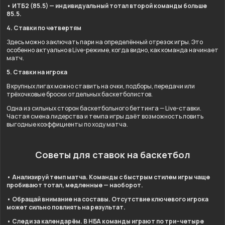
• ИТБ2 (85.5) — индивидуальный тотал второй команды больше
85.5.
4. Ставки по четвертям
Здесь можно заключать пари на определённый отрезок игры. Это
особенно актуально в Live-режиме, когда видно, как команда начинает
матч.
5. Ставки на игрока
В крупных лигах можно ставить на очки, подборы, передачи или
трёхочковые броски отдельных баскетболистов.
Одна из сильных сторон баскетбольного беттинга — Live-ставки.
Частая смена лидерства и темпа игры даёт возможность ловить
выгодные коэффициенты по ходу матча.
Советы для ставок на баскетбол
•
Анализируй темп матча.
Команды с быстрым стилем игры чаще
пробивают тотал, медленные — наоборот.
• Обращай внимание на составы. Отсутствие ключевого игрока
может сильно повлиять на результат.
•
Следи за календарём.
В НБА команды играют по три–четыре