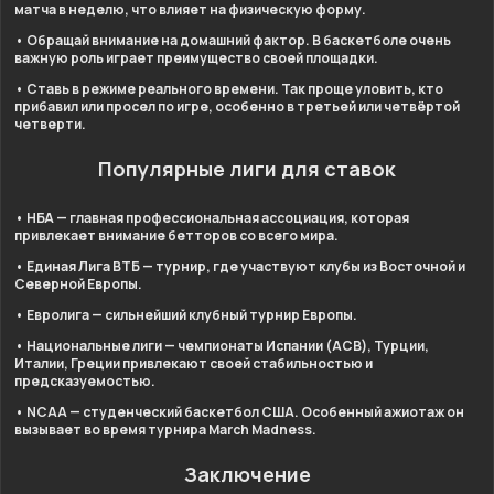
матча в неделю, что влияет на физическую форму.
•
Обращай внимание на домашний фактор.
В баскетболе очень
важную роль играет преимущество своей площадки.
•
Ставь в режиме реального времени.
Так проще уловить, кто
прибавил или просел по игре, особенно в третьей или четвёртой
четверти.
Популярные лиги для ставок
•
НБА
— главная профессиональная ассоциация, которая
привлекает внимание бетторов со всего мира.
•
Единая Лига ВТБ
— турнир, где участвуют клубы из Восточной и
Северной Европы.
•
Евролига
— сильнейший клубный турнир Европы.
•
Национальные лиги
— чемпионаты Испании (ACB), Турции,
Италии, Греции привлекают своей стабильностью и
предсказуемостью.
•
NCAA
— студенческий баскетбол США. Особенный ажиотаж он
вызывает во время турнира March Madness.
Заключение