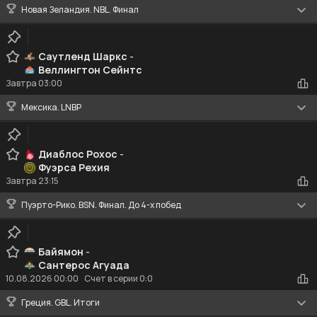
Новая Зеландия. NBL. Финал
Саутленд Шаркс
-
Веллингтон Сейнтс
Завтра
03:00
Мексика. LNBP
Диаблос Рохос
-
Фуэрса Рехия
Завтра
23:15
Пуэрто-Рико. BSN. Финал. До 4-х побед
Байямон
-
Сантерос Агуада
10.08.2026
00:00
Счет в серии 0:0
Греция. GBL. Итоги