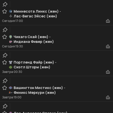
Миннесота Линкс (жен)
-
Лас-Вегас Эйсес (жен)
Сегодня
17:00
Чикаго Скай (жен)
-
Индиана Фивер (жен)
Сегодня
19:30
Портленд Файр (жен)
-
Сиэтл Шторм (жен)
Завтра
00:30
Вашингтон Мистикс (жен)
-
Финикс Меркури (жен)
Завтра
19:00