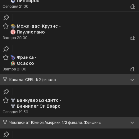
Пинейрос
Сегодня
21:00
Можи-дас-Крузис
-
Паулистано
Завтра
20:00
Франка
-
Осаско
Завтра
21:00
Канада. CEBL. 1/2 финала
Ванкувер Бэндитс
-
Виннипег Си Беарс
Сегодня
19:30
Чемпионат Южной Америки. 1/2 финала. Женщины