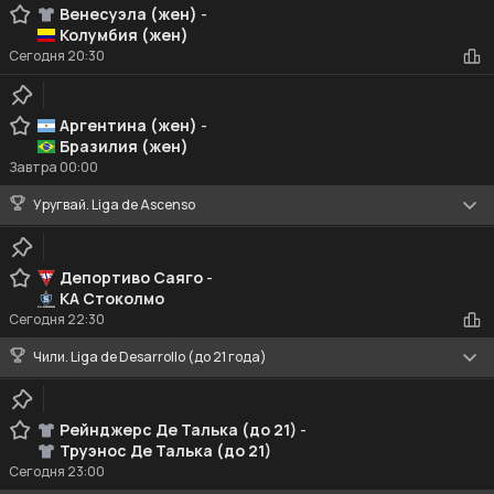
Венесуэла (жен)
-
Колумбия (жен)
Сегодня
20:30
Аргентина (жен)
-
Бразилия (жен)
Завтра
00:00
Уругвай. Liga de Ascenso
Депортиво Саяго
-
КА Стоколмо
Сегодня
22:30
Чили. Liga de Desarrollo (до 21 года)
Рейнджерс Де Талька (до 21)
-
Труэнос Де Талька (до 21)
Сегодня
23:00