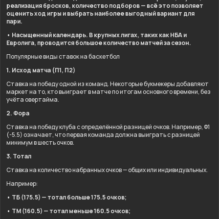
реализация бросков, количество подборов — всё это позволяет
оценить ход игры и выбрать наиболее выгодный вариант для
пари.
• Насыщенный календарь. В крупных лигах, таких как НБА и
Евролига, проводится большое количество матчей за сезон.
Популярные виды ставок на баскетбол
1. Исход матча (П1, П2)
Ставка на победу одной из команд. Некоторые букмекеры добавляют
маркет на то, кто выиграет в матче по итогам основного времени, без
учёта овертайма.
2. Фора
Ставка на победу клуба с определённой разницей очков. Например, Ф1
(-5.5) означает, что первая команда должна выиграть с разницей
минимум в шесть очков.
3. Тотал
Ставка на количество набранных очков — общих или индивидуальных.
Например:
• ТБ (175.5) — тотал больше 175.5 очков;
• ТМ (160.5) — тотал меньше 160.5 очков;