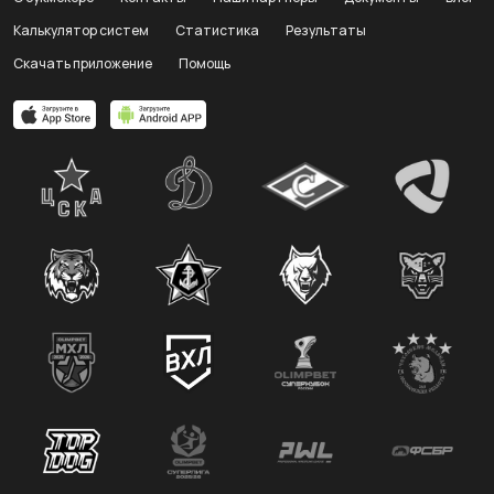
Калькулятор систем
Статистика
Результаты
Скачать приложение
Помощь