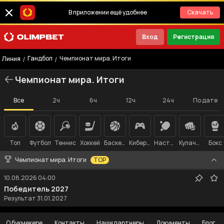
В приложении ещё удобнее
Скачать
Вход
Регистрация
Гандбол
Чемпионат мира. Итоги
/
/
Линия
Чемпионат мира. Итоги
Все
2ч
6ч
12ч
24ч
По дате
Топ
Футбол
Теннис
Хоккей
Баскетбол
Киберспорт
Настольный теннис
Кулачные бои
Бокс
Чемпионат мира. Итоги
TOP
10.08.2026
04:00
Победитель 2027
Результат 31.01.2027
О букмекере
Контакты
Наши партнеры
Документы
Блог