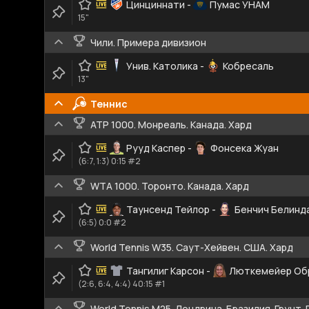
Цинциннати
-
Пумас УНАМ
15"
Чили. Примера дивизион
Унив. Католика
-
Кобресаль
13"
Теннис
ATP 1000. Монреаль. Канада. Хард
Рууд Каспер
-
Фонсека Жуан
(6:7, 1:3) 0:15 #2
WTA 1000. Торонто. Канада. Хард
Таунсенд Тейлор
-
Бенчич Белинд
(6:5) 0:0 #2
World Tennis W35. Саут-Хейвен. США. Хард
Тангилиг Карсон
-
Люткемейер Обр
(2:6, 6:4, 4:4) 40:15 #1
World Tennis M25. Лондрина. Бразилия. Грунт.