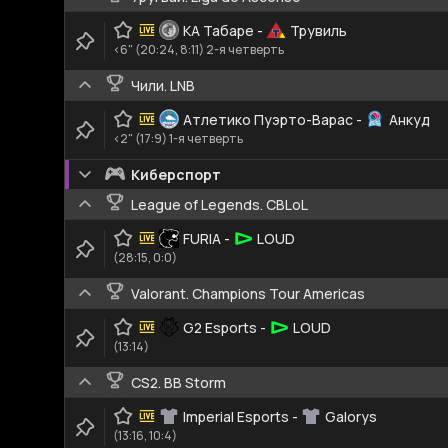
КА Табаре
-
Трувиль
<6" (20:24, 8:11) 2-я четверть
Чили. LNB
Атлетико Пуэрто-Варас
-
Анкуд
<2" (17:9) 1-я четверть
Киберспорт
League of Legends. CBLoL
FURIA
-
LOUD
(28:15, 0:0)
Valorant. Champions Tour Americas
G2 Esports
-
LOUD
(13:14)
CS2. BB Storm
Imperial Esports
-
Galorys
(13:16, 10:4)