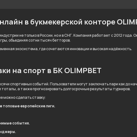
онлайн в букмекерской конторе OLI
ндустрии не только в России, но и в СНГ. Компания работает с 2012 года.
игры, объединяя сотни тысяч бетторов.
ременная экосистема, где сочетаются инновации и высокая надёжность.
ки на спорт в БК OLIMPBET
сячи спортивных событий. Пользователи могут заключать пари как до нача
и тоталы, а также прогнозировать долгосрочные результаты турниров.
ые можно сделать ставку:
ле топовые европейские лиги.
ачимые события.
енджеры.