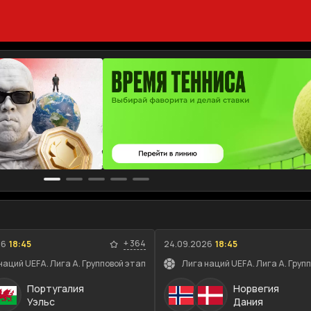
+
364
26
18:45
24.09.2026
18:45
наций UEFA. Лига A. Групповой этап
Лига наций UEFA. Лига A. Груп
Португалия
Норвегия
Уэльс
Дания