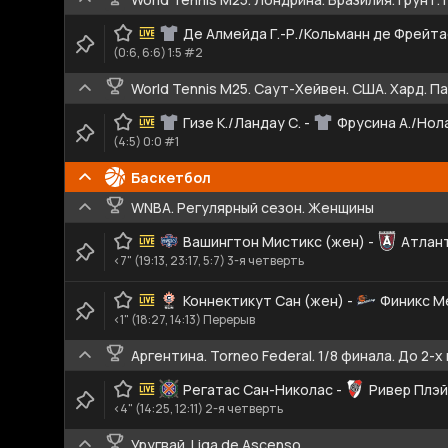
Де Алмейда Г.-Р./Кольманн де Фрейта
(0:6, 6:6) 1:5 #2
World Tennis M25. Саут-Хейвен. США. Хард. П
Гизе К./Ландау С.
-
Фрусина А./Нола
(4:5) 0:0 #1
Баскетбол
WNBA. Регулярный сезон. Женщины
Вашингтон Мистикс (жен)
-
Атлан
<7" (19:13, 23:17, 5:7) 3-я четверть
Коннектикут Сан (жен)
-
Финикс М
<1" (18:27, 14:13) Перерыв
Аргентина. Torneo Federal. 1/8 финала. До 2-х
Регатас Сан-Николас
-
Ривер Плэ
<4" (14:25, 12:11) 2-я четверть
Уругвай. Liga de Ascenso