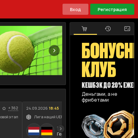
Вход
Регистрация
БОНУСН
КЛУБ
КЕШБЭК ДО 20% ЕЖЕ
Деньгами, а не
фрибетами
+
362
+
364
24.09.2026
18:45
08.08.202
повой этап
Лига наций UEFA. Лига A. Групповой этап
ATP 10
Нидерланды
Германия