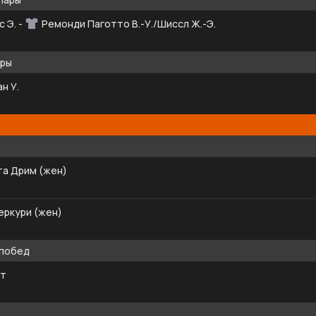
с Э.
-
Ремонди Паготто В.-У./Шиссл Ж.-Э.
ары
н У.
та Дрим (жен)
еркури (жен)
 побед
йт