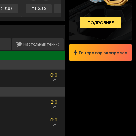
2
3.04
П1
2.52
X
3.45
П2
2.88
П1
2.
ПОДРОБНЕЕ
Настольный теннис
Генератор экспресса
Размер коэффициента
Сумма возм.выигрыша
0
0
:
0
0
—
2
0
:
2
0
Только Топ-события
0
0
Выберите спорт
:
0
0
Исходы
Тоталы
Фор
0
0