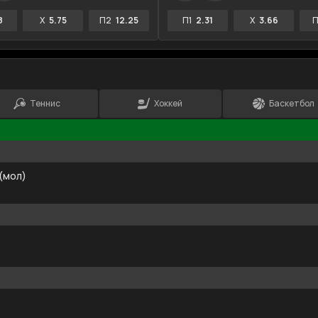
8
X
5.75
П2
12.25
П1
2.31
X
3.66
П
Теннис
Хоккей
Баскетбол
(мол)