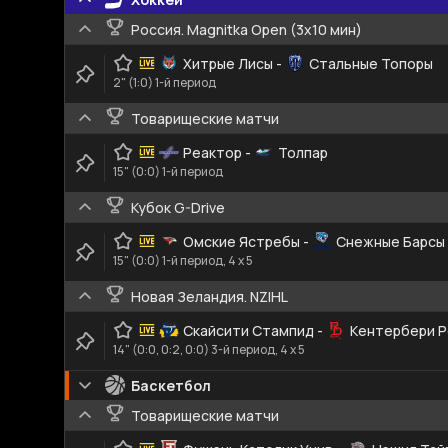
Россия. Magnitka Open (3х10 мин)
Хитрые Лисы
-
Стальные Топоры
2" (1:0) 1-й период
Товарищеские матчи
Реактор
-
Толпар
15" (0:0) 1-й период
Кубок G-Drive
Омские Ястребы
-
Снежные Барсы
15" (0:0) 1-й период, 4 x 5
Новая Зеландия. NZIHL
Скайсити Стампид
-
Кентербери Р
14" (0:0, 0:2, 0:0) 3-й период, 4 x 5
Баскетбол
Товарищеские матчи