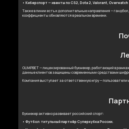
• Киберспорт — ивенты по CS2, Dota 2, Valorant, Overwatch 2
Также в линии есть и дополнительные направления — гандбол,
коэффициенты обновляются в реальном времени.
По
Ле
OLIMPBET — лицензированный букмекер, работающий в рамках
данные клиентов защищены современными средствами шифр
Компания выступает за ответственную игру — пользователи м
Партн
Букмекер активно развивает российский спорт:
• Футбол: титульный партнёр Суперкубка России.