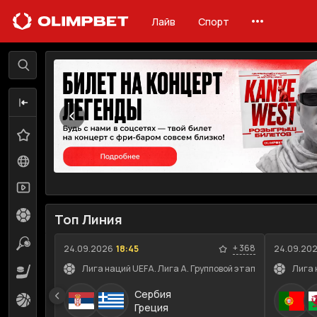
Лайв
Спорт
Лайв
Линия
Избранное
0
Все события
174
Трансляции
82
Футбол
23
Топ Линия
Теннис
28
+
368
24.09.2026
18:45
24.09.20
Лига наций UEFA. Лига A. Групповой этап
Лига 
Хоккей
7
Сербия
Баскетбол
10
Греция