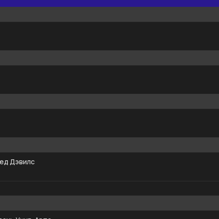
ед Дэвилс