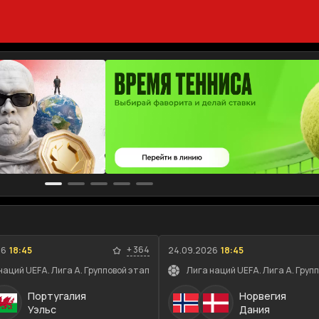
+
364
26
18:45
24.09.2026
18:45
наций UEFA. Лига A. Групповой этап
Лига наций UEFA. Лига A. Груп
Португалия
Норвегия
Уэльс
Дания