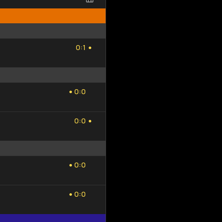
Добавить
Обновить
исход
список
0
1
:
0
1
●
0
0
:
0
0
●
0
0
:
0
0
●
0
0
:
0
0
●
0
0
:
0
0
●