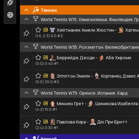
Регби-лига
1
Теннис
Флорбол
2
World Tennis W15. Хямеэнлинна. Финляндия. Г
Хейтманек Амели Жюстин
-
Хагем
(1:6, 2:3) 0:0 #2
World Tennis W35. Рохэмптон. Великобритани
Беррейдж Джоди
-
Абе Хироми
(0:0) 0:40 #1
Эпплтон Эмили
-
Корпанец Дэвис 
(0:0) 30:0 #2
World Tennis W75. Оренсе. Испания. Хард
Миннен Грет
-
Шиникова Изабелла
(4:2) 15:0 #1
Павлова Кира
-
Дю При Бритт
(2:4) 0:30 #1
Хоккей