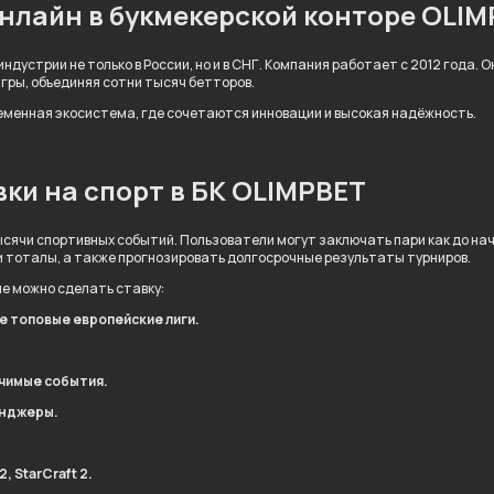
онлайн в букмекерской конторе OLI
ндустрии не только в России, но и в СНГ. Компания работает с 2012 года.
игры, объединяя сотни тысяч бетторов.
ременная экосистема, где сочетаются инновации и высокая надёжность.
ки на спорт в БК OLIMPBET
сячи спортивных событий. Пользователи могут заключать пари как до нача
и тоталы, а также прогнозировать долгосрочные результаты турниров.
ые можно сделать ставку:
ле топовые европейские лиги.
ачимые события.
енджеры.
, StarCraft 2.