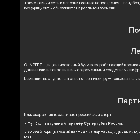
Также в линии есть и дополнительные направления — гандбол,
коэффициенты обновляются в реальном времени.
По
Ле
OLIMPBET — лицензированный букмекер, работающий в рамках
данные клиентов защищены современными средствами шифр
Компания выступает за ответственную игру — пользователи м
Партн
Букмекер активно развивает российский спорт:
• Футбол: титульный партнёр Суперкубка России.
• Хоккей: официальный партнёр «Спартака», «Динамо» М, 
МХЛ.