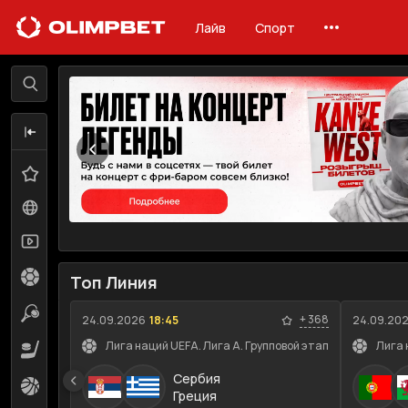
Лайв
Спорт
Лайв
Линия
Избранное
0
Все события
94
Трансляции
59
Футбол
10
Топ Линия
Теннис
14
+
368
24.09.2026
18:45
24.09.20
Лига наций UEFA. Лига A. Групповой этап
Лига 
Хоккей
1
Сербия
Баскетбол
7
Греция