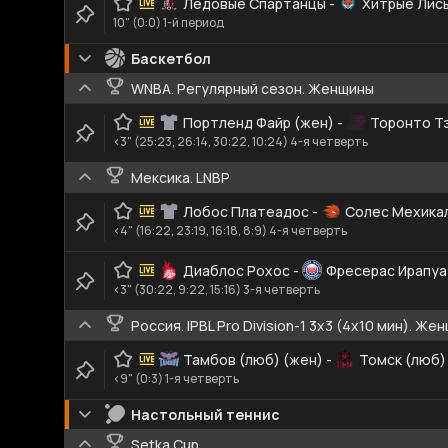
Ледовые Спартанцы
-
Хитрые Лис
10" (0:0) 1-й период
Баскетбол
WNBA. Регулярный сезон. Женщины
Портленд Файр (жен)
-
Торонто Т
<3" (25:23, 26:14, 30:22, 10:24) 4-я четверть
Мексика. LNBP
Лобос Платеадос
-
Солес Мехика
<4" (16:22, 23:19, 16:18, 8:9) 4-я четверть
Диаблос Рохос
-
Фресерас Ирапу
<3" (30:22, 9:22, 15:16) 3-я четверть
Россия. IPBL Pro Division-1 3x3 (4x10 мин). Же
Тамбов (люб) (жен)
-
Томск (люб)
<9" (0:3) 1-я четверть
Настольный теннис
Setka Cup