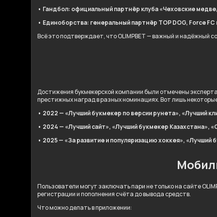
• Гандбол: официальный партнёр клуба «Чеховские медве
• Единоборства: генеральный партнёр TOP DOG, Force FC и 
Всё это подтверждает, что OLIMPBET — важный и надёжный с
Достижения букмекерской компании были отмечены эксперта
престижных наград в разных номинациях. Вот лишь некоторые 
• 2022 — «Лучший букмекер по версии рунета», «Лучший кл
• 2024 — «Лучший сайт», «Лучший букмекер Казахстана», «
• 2025 — «За развитие и популяризацию хоккея», «Лучший 
Мобил
Пользователи могут заключать пари не только на сайте OLIMP
регистрации и пополнения счёта до вывода средств.
Что можно делать в приложении: