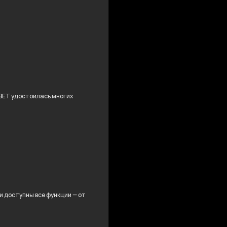
BET удостоилась многих
и доступны все функции — от