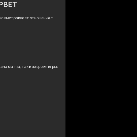
MPBET
 Она выстраивает отношения с
ла матча, так и во время игры: