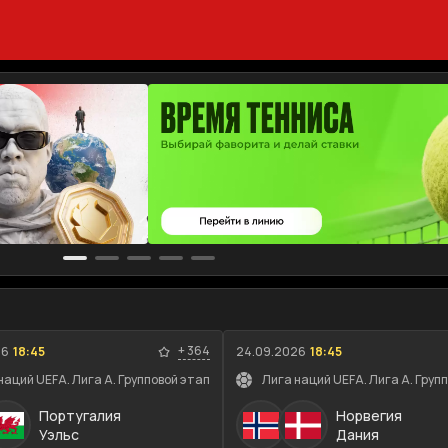
+
364
26
18:45
24.09.2026
18:45
наций UEFA. Лига A. Групповой этап
Лига наций UEFA. Лига A. Груп
Португалия
Норвегия
Уэльс
Дания