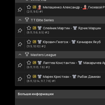
Мелашенко Александр
-
Гноевой 
(2:11, 9:5) #1
TT Elite Series
Олейник Мартин
-
Ядчик Марцин
(8:11, 11:6, 6:5) #2
Юрович Гжегож
-
Качмарек Якуб
(11:9, 10:10) #2
Masters League
Лаптев Константин
-
Макарычев А
(6:11, 11:13, 7:6) #2
Марек Кристиан
-
Рыбак Дамиан
(8:11, 12:14, 11:7, 7:8) #1
Больше информации