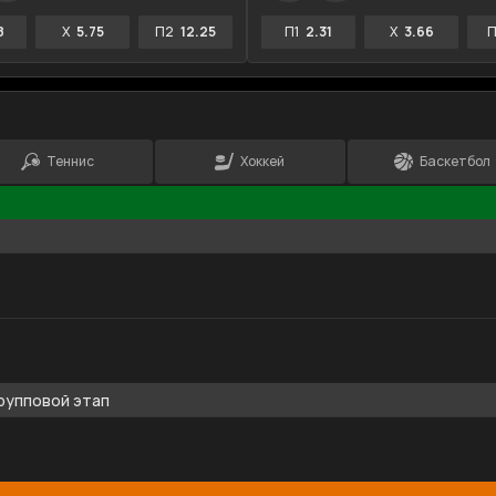
8
X
5.75
П2
12.25
П1
2.31
X
3.66
П
Теннис
Хоккей
Баскетбол
рупповой этап