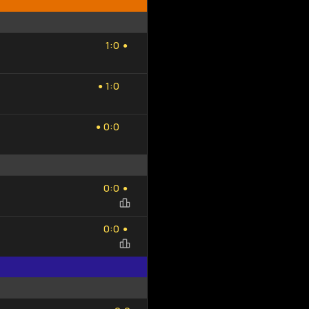
Добавить
Обновить
1
0
исход
список
:
1
0
●
1
0
:
1
0
●
0
0
:
0
0
●
0
0
:
0
0
●
0
0
:
0
0
●
0
0