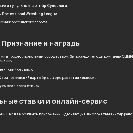
ди» и тутульный партнёр Суперлиги.
Professional Wrestling League.
оюзник российского спорта.
Признание и награды
ми и профессиональным сообществом. За последние годы компания OLIMP
из них:
иентский сервис».
Стратегический партнёр в сфере развития хоккея».
букмекер Казахстана».
ьные ставки и онлайн-сервис
BET, но и в мобильном приложении. Здесь интуитивно понятный интерфейс 