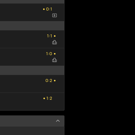
0
1
:
0
1
●
1
1
:
1
1
●
1
0
:
1
0
●
0
2
:
0
2
●
1
2
:
1
2
●