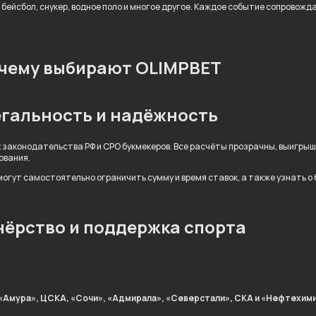
 бейсбол, снукер, водное поло и многое другое. Каждое событие сопровож
чему выбирают OLIMPBET
гальность и надёжность
 законодательства РФ и СРО букмекеров. Все расчёты прозрачны, выигры
ования.
огут самостоятельно ограничить сумму и время ставок, а также узнать о
ёрство и поддержка спорта
«Амура», ЦСКА, «Сочи», «Адмирала», «Северстали», СКА и «Нефтехими