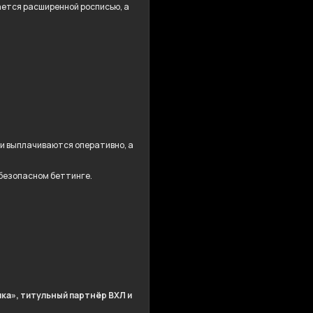
дается расширенной росписью, а
ши выплачиваются оперативно, а
 безопасном беттинге.
ка», титульный партнёр ВХЛ и