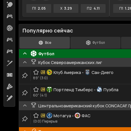
Настольный теннис
12
П1
2.05
X
3.29
П2
4.11
П1
1.2
Киберфутбол
23
Волейбол
2
Популярно сейчас
Кибербаскетбол
3
Все
Футбол
Киберхоккей
3
Футбол
Кубок Североамериканских лиг
Бейсбол
12
Клуб Америка
-
Сан-Диего
Футзал
1
89" (3:0)
Бадминтон
3
Портленд Тимберс
-
Пуэбла
60" (4:1)
Крикет
3
Центральноамериканский кубок CONCACAF. Г
Мотагуа
-
ФАС
(0:0) Перерыв