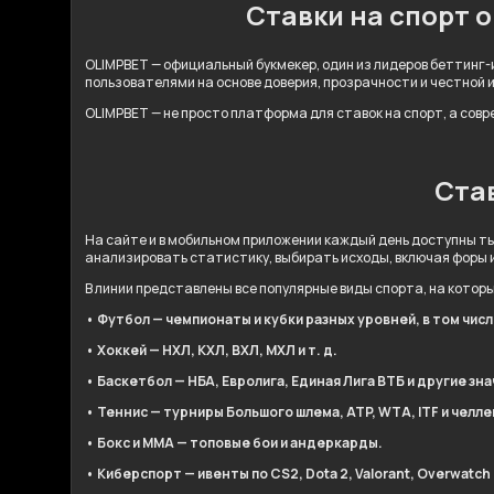
Ставки на спорт 
OLIMPBET — официальный букмекер, один из лидеров беттинг-и
пользователями на основе доверия, прозрачности и честной 
OLIMPBET — не просто платформа для ставок на спорт, а сов
Став
На сайте и в мобильном приложении каждый день доступны ты
анализировать статистику, выбирать исходы, включая форы 
В линии представлены все популярные виды спорта, на котор
• Футбол — чемпионаты и кубки разных уровней, в том чис
• Хоккей — НХЛ, КХЛ, ВХЛ, МХЛ и т. д.
• Баскетбол — НБА, Евролига, Единая Лига ВТБ и другие зн
• Теннис — турниры Большого шлема, ATP, WTA, ITF и челл
• Бокс и ММА — топовые бои и андеркарды.
• Киберспорт — ивенты по CS2, Dota 2, Valorant, Overwatch 2