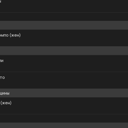
ы
эмпо (жен)
ли
ато
нщины
 (жен)