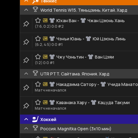
Теннис
World Tennis W15. Тяньцзинь. Китай. Хард
Юхан Ван
-
Чжан Цзюнь Хань
(7:6, 0:2) 0:0 #2
Чэнъи Юань
-
Юй Цзюнь Линь
(6:2, 4:5) 0:0 #1
Чжу Чэньтин
-
Ван Цзяи
(1:2) 0:0 #1
UTR PTT. Сайтама. Япония. Хард
Накадзима Сатору
-
Учида Манато
Матч не начался
Каванака Хару
-
Кацуда Такуми
Матч не начался
Хоккей
Россия. Magnitka Open (3х10 мин)