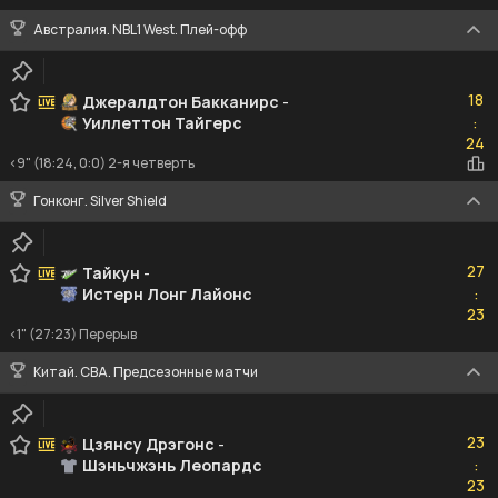
Австралия. NBL1 West. Плей-офф
18
18
Джералдтон Бакканирс
-
Уиллеттон Тайгерс
:
24
24
<9" (18:24, 0:0) 2-я четверть
Гонконг. Silver Shield
27
27
Тайкун
-
Истерн Лонг Лайонс
:
23
23
<1" (27:23) Перерыв
Китай. CBA. Предсезонные матчи
23
23
Цзянсу Дрэгонс
-
Шэньчжэнь Леопардс
:
23
23