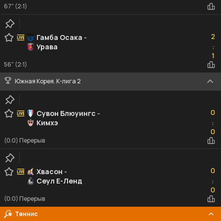
67" (2:1)
2
2
Гамба Осака
-
Урава
:
1
1
56" (2:1)
Южная Корея. К-лига 2
0
0
Сувон Блюуингс
-
Кимхэ
:
0
0
(0:0) Перерыв
0
0
Хвасон
-
Сеул Е-Ленд
:
0
0
(0:0) Перерыв
Теннис