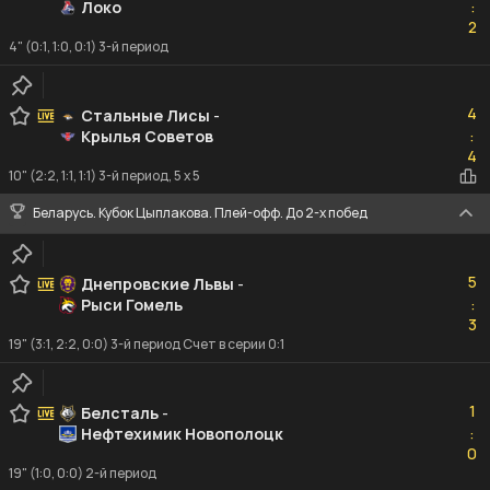
Локо
:
2
2
4" (0:1, 1:0, 0:1) 3-й период
4
4
Стальные Лисы
-
Крылья Советов
:
4
4
10" (2:2, 1:1, 1:1) 3-й период, 5 x 5
Беларусь. Кубок Цыплакова. Плей-офф. До 2-х побед
5
5
Днепровские Львы
-
Рыси Гомель
:
3
3
19" (3:1, 2:2, 0:0) 3-й период Счет в серии 0:1
1
1
Белсталь
-
Нефтехимик Новополоцк
:
0
0
19" (1:0, 0:0) 2-й период