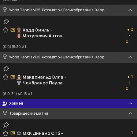
World Tennis M25. Рохэмптон. Великобритания. Хард
0
0
Хадд Эмиль
-
●
Матусевич Антон
:
0
0
(0:0) 15:30 #1
World Tennis W35. Рохэмптон. Великобритания. Хард
1
1
Макдональд Элла
-
●
Чембранос Паула
:
0
0
(6:0, 3:1) 40:15 #1
Хоккей
Товарищеские матчи
1
1
МХК Динамо СПб
-