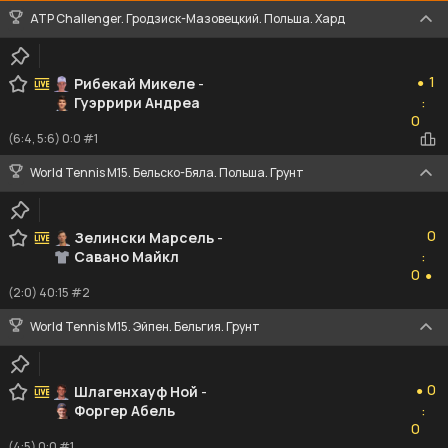
ATP Challenger. Гродзиск-Мазовецкий. Польша. Хард
1
1
Рибекай Микеле
-
●
Гуэррири Андреа
:
0
0
(6:4, 5:6) 0:0 #1
World Tennis M15. Бельско-Бяла. Польша. Грунт
0
0
Зелински Марсель
-
Савано Майкл
:
0
0
●
(2:0) 40:15 #2
World Tennis M15. Эйпен. Бельгия. Грунт
0
0
Шлагенхауф Ной
-
●
Форгер Абель
:
0
0
(4:5) 0:0 #1