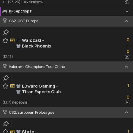
<1" (23:23) 1-я четверть
Киберспорт
CS2. CCT Europe
0
0
Walczaki
-
Black Phoenix
:
0
0
(12:13)
Valorant. Champions Tour China
1
1
EDward Gaming
-
Titan Esports Club
:
0
0
(13:7) перерыв
CS2. European Pro League
1
1
State
-