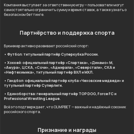
Компания выступает за ответственную игру — пользователи могут
самостоятельно ограничить сумму и время ставок, а также узнать о
безопасном беттинге.
Партнёрство и поддержка спорта
Букмекер активно развивает российский спорт:
• Футбол: титульный партнёр Суперкубка России.
• Хоккей: официальный партнёр «Спартака», «Динамо» М,
«Амура», ЦСКА, «Сочи», «Адмирала», «Северстали», СКА и
«Нефтехимика», титульный партнёр ВХЛ и МХЛ.
• Гандбол: официальный партнёр клуба «Чеховские медведи» и
тутульный партнёр Суперлиги.
• Единоборства: генеральный партнёр TOP DOG, Force FC и
Professional Wrestling League.
Всё это подтверждает, что OLIMPBET — важный и надёжный союзник
российского спорта.
Признание и награды