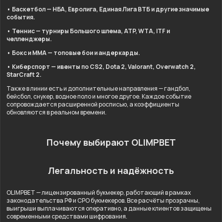
• Баскетбол — НБА, Евролига, Единая Лига ВТБ и другие значимые
события.
• Теннис — турниры Большого шлема, ATP, WTA, ITF и
челленджеры.
• Бокс и ММА — топовые бои и андеркарды.
• Киберспорт — ивенты по CS2, Dota 2, Valorant, Overwatch 2,
StarCraft 2.
Также в линии есть и дополнительные направления — гандбол,
бейсбол, снукер, водное поло и многое другое. Каждое событие
сопровождается расширенной росписью, а коэффициенты
обновляются в реальном времени.
Почему выбирают OLIMPBET
Легальность и надёжность
OLIMPBET — лицензированный букмекер, работающий в рамках
законодательства РФ и СРО букмекеров. Все расчёты прозрачны,
выигрыши выплачиваются оперативно, а данные клиентов защищены
современными средствами шифрования.