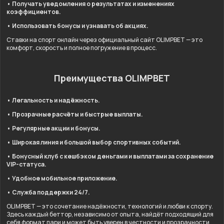
• Получать уведомления о результатах и изменениях
коэффициентов.
• Использовать бонусы и узнавать об акциях.
Ставки на спорт онлайн через официальный сайт OLIMPBET — это
комфорт, скорость и полное погружение в процесс.
Преимущества OLIMPBET
• Легальность и надёжность.
• Прозрачные расчёты и быстрые выплаты.
• Регулярные акции и бонусы.
• Широкая линия и большой выбор спортивных событий.
• Бонусный клуб с кешбэком деньгами и выплатами за сохранение
VIP-статуса.
• Удобное мобильное приложение.
• Служба поддержки 24/7.
OLIMPBET — это сочетание надёжности, технологий и любви к спорту.
Здесь каждый беттор, независимо от опыта, найдёт подходящий для
себя формат пари и может быть уверен в честности и прозрачности