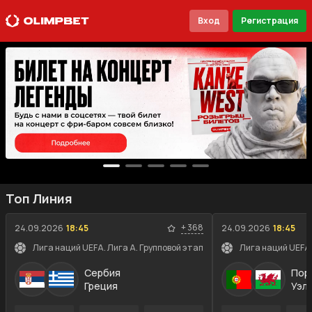
Вход
Регистрация
Топ Линия
+
368
24.09.2026
18:45
24.09.2026
18:45
Лига наций UEFA. Лига A. Групповой этап
Лига наций UEFA.
Сербия
Пор
Греция
Уэл