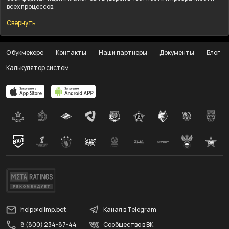
всех процессов.
Свернуть
О букмекере
Контакты
Наши партнеры
Документы
Блог
Калькулятор систем
help@olimp.bet
Канал в Telegram
8 (800) 234-87-44
Сообщество в ВК