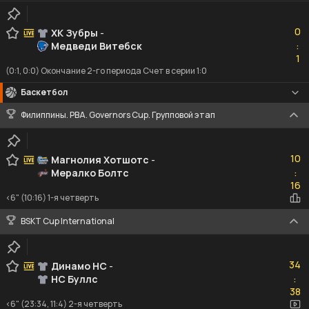
0
0
ХК Зубры
-
Медведи Витебск
:
1
1
(0:1, 0:0) Окончание 2-го периода Счет в серии 1:0
Баскетбол
Филиппины. PBA. Governors Cup. Групповой этап
10
10
Магнолия Хотшотс
-
Мералко Болтс
:
16
16
<6" (10:16) 1-я четверть
BSKT Cup International
34
34
Динамо НС
-
НС Буллс
:
38
38
<6" (23:34, 11:4) 2-я четверть