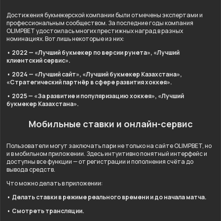
Достижения букмекерской компании были отмечены экспертами и
профессиональным сообществом. За последние годы компания
OLIMPBET удостоилась многих престижных наград в разных
номинациях. Вот лишь некоторые из них:
• 2022 — «Лучший букмекер по версии рунета», «Лучший
клиентский сервис».
• 2024 — «Лучший сайт», «Лучший букмекер Казахстана»,
«Стратегический партнёр в сфере развития хоккея».
• 2025 — «За развитие и популяризацию хоккея», «Лучший
букмекер Казахстана».
Мобильные ставки и онлайн-сервис
Пользователи могут заключать пари не только на сайте OLIMPBET, но
и в мобильном приложении. Здесь интуитивно понятный интерфейс и
доступны все функции — от регистрации и пополнения счёта до
вывода средств.
Что можно делать в приложении:
• Делать ставки в режиме реального времени и до начала матча.
• Смотреть трансляции.