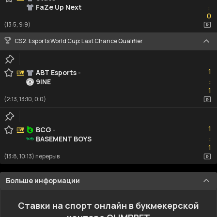
FaZe Up Next
:
0
0
(13:5, 9:9)
CS2. Esports World Cup: Last Chance Qualifier
1
1
ABT Esports
-
9INE
:
1
1
(2:13, 13:10, 0:0)
1
1
BCG
-
BASEMENT BOYS
:
1
1
(13:8, 10:13) перерыв
Больше информации
Ставки на спорт онлайн в букмекерской