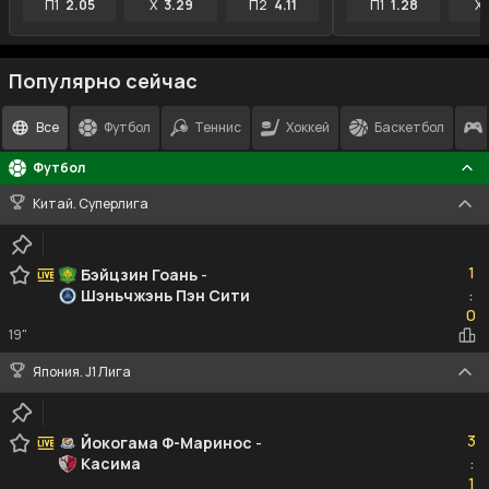
П1
2.05
X
3.29
П2
4.11
П1
1.28
X
Популярно сейчас
Все
Футбол
Теннис
Хоккей
Баскетбол
Футбол
Китай. Суперлига
1
1
Бэйцзин Гоань
-
Шэньчжэнь Пэн Сити
:
0
0
19"
Япония. J1 Лига
3
3
Йокогама Ф-Маринос
-
Касима
:
1
1