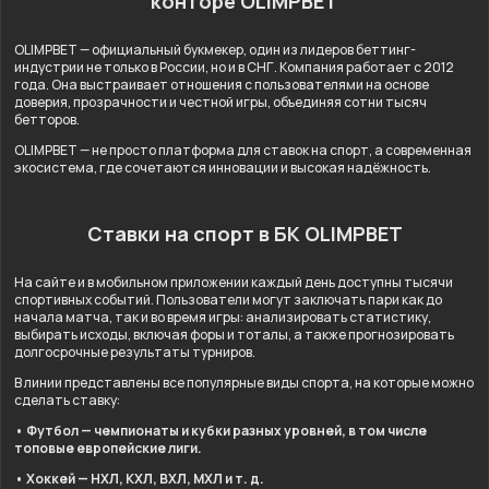
конторе OLIMPBET
OLIMPBET — официальный букмекер, один из лидеров беттинг-
индустрии не только в России, но и в СНГ. Компания работает с 2012
года. Она выстраивает отношения с пользователями на основе
доверия, прозрачности и честной игры, объединяя сотни тысяч
бетторов.
OLIMPBET — не просто платформа для ставок на спорт, а современная
экосистема, где сочетаются инновации и высокая надёжность.
Ставки на спорт в БК OLIMPBET
На сайте и в мобильном приложении каждый день доступны тысячи
спортивных событий. Пользователи могут заключать пари как до
начала матча, так и во время игры: анализировать статистику,
выбирать исходы, включая форы и тоталы, а также прогнозировать
долгосрочные результаты турниров.
В линии представлены все популярные виды спорта, на которые можно
сделать ставку:
• Футбол — чемпионаты и кубки разных уровней, в том числе
топовые европейские лиги.
• Хоккей — НХЛ, КХЛ, ВХЛ, МХЛ и т. д.