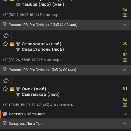
Тамбов (люб) (жен)
:
54
54
<3" (30:17, 19:23, 16:14) 3-я четверть
Россия. IPBL Pro Division-2 3x3 (4x10 мин)
58
58
Ставрополь (люб)
-
Севастополь (люб)
:
52
52
<7" (20:24, 38:16, 0:12) 3-я четверть
Россия. IPBL Pro Division-1 3x3 (4x10 мин)
81
81
Омск (люб)
-
Сыктывкар (люб)
:
84
84
<8" (26:19, 19:20, 32:42, 4:3) 4-я четверть
Настольный теннис
Беларусь. Лига Про