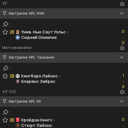
33"
Австралия. NPL. NSW
0
0
Унив. Нью Саут Уэльс
-
Сидней Олимпик
:
0
0
Матч не начался
Австралия. NPL. Тасмания
1
1
Кингборо Лайонс
-
Кларенс Зебрас
:
0
0
49" (1:0)
Австралия. NPL. Юг
0
0
Кройдон Кингс
-
Стюрт Лайонс
:
1