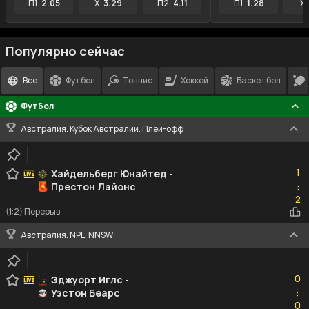
П1
2.05
X
3.29
П2
4.11
П1
1.28
X
Популярно сейчас
Все
Футбол
Теннис
Хоккей
Баскетбол
Футбол
Австралия. Кубок Австралии. Плей-офф
1
1
Хайдельберг Юнайтед
-
Престон Лайонс
:
2
2
(1:2) Перерыв
Австралия. NPL. NNSW
0
0
Эджуорт Иглс
-
Уэстон Беарс
:
0
0