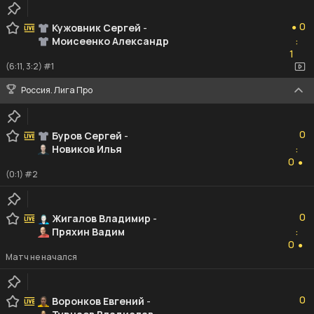
0
0
Кужовник Сергей
-
●
Моисеенко Александр
:
1
1
(6:11, 3:2) #1
Россия. Лига Про
0
0
Буров Сергей
-
Новиков Илья
:
0
0
●
(0:1) #2
0
0
Жигалов Владимир
-
Пряхин Вадим
:
0
0
●
Матч не начался
0
0
Воронков Евгений
-