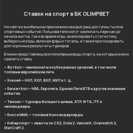
Ставки на спорт в БК OLIMPBET
На сайте и в мобильном приложении каждый день доступны тысячи
спортивных событий. Пользователи могут заключать пари как до
начала матча, так и во время игры: анализировать статистику,
выбирать исходы, включая форы и тоталы, а также прогнозировать
долгосрочные результаты турниров.
В линии представлены все популярные виды спорта, на которые можно
сделать ставку:
• Футбол — чемпионаты и кубки разных уровней, в том числе
топовые европейские лиги.
• Хоккей — НХЛ, КХЛ, ВХЛ, МХЛ и т. д.
• Баскетбол — НБА, Евролига, Единая Лига ВТБ и другие значимые
события.
• Теннис — турниры Большого шлема, ATP, WTA, ITF и
челленджеры.
• Бокс и ММА — топовые бои и андеркарды.
• Киберспорт — ивенты по CS2, Dota 2, Valorant, Overwatch 2,
StarCraft 2.