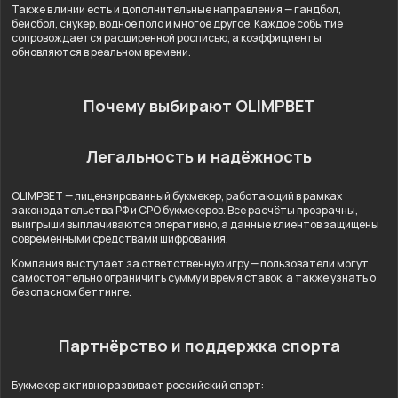
Также в линии есть и дополнительные направления — гандбол,
бейсбол, снукер, водное поло и многое другое. Каждое событие
сопровождается расширенной росписью, а коэффициенты
обновляются в реальном времени.
Почему выбирают OLIMPBET
Легальность и надёжность
OLIMPBET — лицензированный букмекер, работающий в рамках
законодательства РФ и СРО букмекеров. Все расчёты прозрачны,
выигрыши выплачиваются оперативно, а данные клиентов защищены
современными средствами шифрования.
Компания выступает за ответственную игру — пользователи могут
самостоятельно ограничить сумму и время ставок, а также узнать о
безопасном беттинге.
Партнёрство и поддержка спорта
Букмекер активно развивает российский спорт: