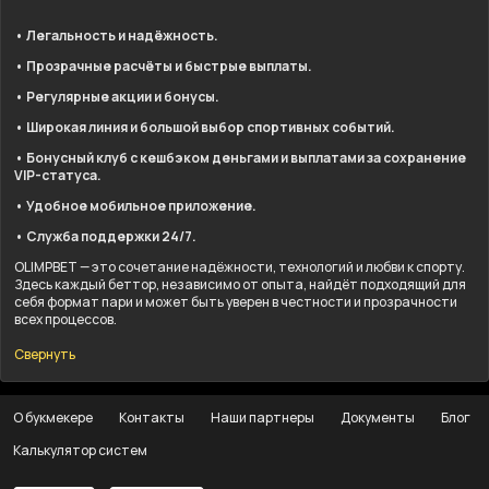
• Легальность и надёжность.
• Прозрачные расчёты и быстрые выплаты.
• Регулярные акции и бонусы.
• Широкая линия и большой выбор спортивных событий.
• Бонусный клуб с кешбэком деньгами и выплатами за сохранение
VIP-статуса.
• Удобное мобильное приложение.
• Служба поддержки 24/7.
OLIMPBET — это сочетание надёжности, технологий и любви к спорту.
Здесь каждый беттор, независимо от опыта, найдёт подходящий для
себя формат пари и может быть уверен в честности и прозрачности
всех процессов.
Свернуть
О букмекере
Контакты
Наши партнеры
Документы
Блог
Калькулятор систем