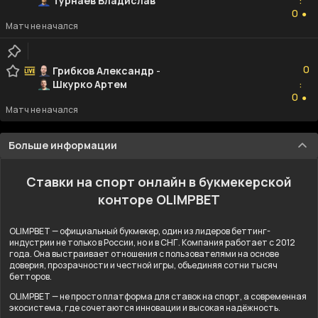
Турнаев Владислав
:
0
0
●
Матч не начался
0
0
Грибков Александр
-
Шкурко Артем
:
0
0
●
Матч не начался
Больше информации
Ставки на спорт онлайн в букмекерской
конторе OLIMPBET
OLIMPBET — официальный букмекер, один из лидеров беттинг-
индустрии не только в России, но и в СНГ. Компания работает с 2012
года. Она выстраивает отношения с пользователями на основе
доверия, прозрачности и честной игры, объединяя сотни тысяч
бетторов.
OLIMPBET — не просто платформа для ставок на спорт, а современная
экосистема, где сочетаются инновации и высокая надёжность.