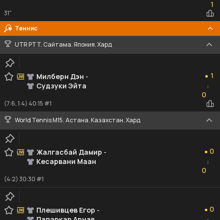
1
31"
Теннис
UTR PTT. Сайтама. Япония. Хард
1
1
Милберн Дэн
-
●
Судзуки Эйта
:
0
0
(7:6, 1:4) 40:15 #1
World Tennis M15. Астана. Казахстан. Хард
0
0
Жалгасбай Дамир
-
●
Кесарвани Маан
:
0
0
(4:2) 30:30 #1
0
0
Плешивцев Егор
-
●
Папаркар Арнав
: