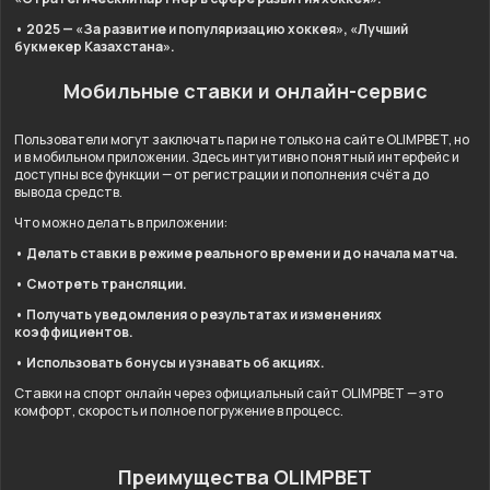
• 2025 — «За развитие и популяризацию хоккея», «Лучший
букмекер Казахстана».
Мобильные ставки и онлайн-сервис
Пользователи могут заключать пари не только на сайте OLIMPBET, но
и в мобильном приложении. Здесь интуитивно понятный интерфейс и
доступны все функции — от регистрации и пополнения счёта до
вывода средств.
Что можно делать в приложении:
• Делать ставки в режиме реального времени и до начала матча.
• Смотреть трансляции.
• Получать уведомления о результатах и изменениях
коэффициентов.
• Использовать бонусы и узнавать об акциях.
Ставки на спорт онлайн через официальный сайт OLIMPBET — это
комфорт, скорость и полное погружение в процесс.
Преимущества OLIMPBET