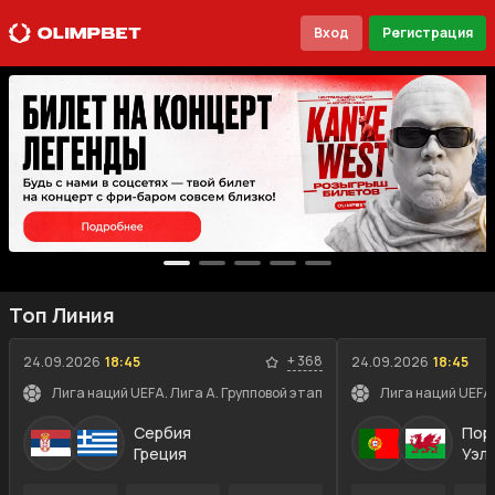
Вход
Регистрация
Топ Линия
+
368
24.09.2026
18:45
24.09.2026
18:45
Лига наций UEFA. Лига A. Групповой этап
Лига наций UEFA.
Сербия
Пор
Греция
Уэл