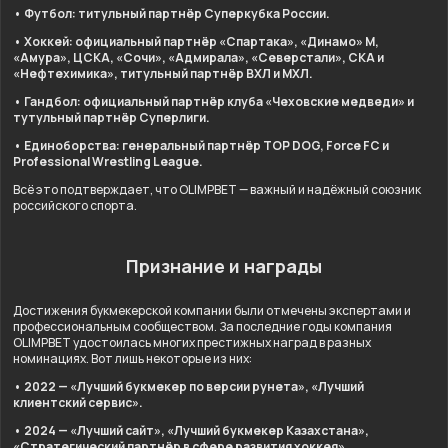
• Футбол: титульный партнёр Суперкубка России.
• Хоккей: официальный партнёр «Спартака», «Динамо» М,
«Амура», ЦСКА, «Сочи», «Адмирала», «Северстали», СКА и
«Нефтехимика», титульный партнёр ВХЛ и МХЛ.
• Гандбол: официальный партнёр клуба «Чеховские медведи» и
тутульный партнёр Суперлиги.
• Единоборства: генеральный партнёр TOP DOG, Force FC и
Professional Wrestling League.
Всё это подтверждает, что OLIMPBET — важный и надёжный союзник
российского спорта.
Признание и награды
Достижения букмекерской компании были отмечены экспертами и
профессиональным сообществом. За последние годы компания
OLIMPBET удостоилась многих престижных наград в разных
номинациях. Вот лишь некоторые из них:
• 2022 — «Лучший букмекер по версии рунета», «Лучший
клиентский сервис».
• 2024 — «Лучший сайт», «Лучший букмекер Казахстана»,
«Стратегический партнёр в сфере развития хоккея».