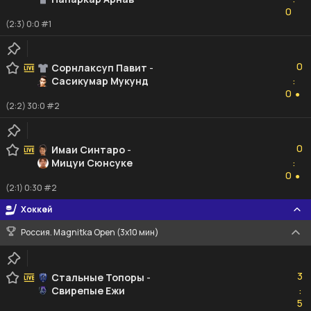
0
0
(2:3) 0:0 #1
0
0
Сорнлаксуп Павит
-
Сасикумар Мукунд
:
0
0
●
(2:2) 30:0 #2
0
0
Имаи Синтаро
-
Мицуи Сюнсуке
:
0
0
●
(2:1) 0:30 #2
Хоккей
Россия. Magnitka Open (3х10 мин)
3
3
Стальные Топоры
-
Свирепые Ежи
:
5
5