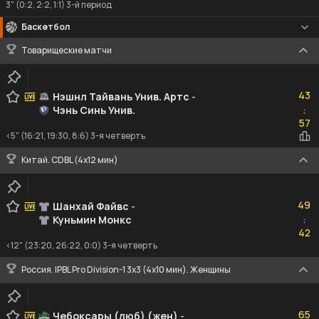
3" (0:2, 2:2, 1:1) 3-й период
Баскетбол
Товарищеские матчи
43
43
Нэшнл Тайвань Унив. Артс
-
Чэнь Синь Унив.
:
57
57
<5" (16:21, 19:30, 8:6) 3-я четверть
Китай. CDBL (4x12 мин)
49
49
Шанхай Файвс
-
Куньмин Монкс
:
42
42
<12" (23:20, 26:22, 0:0) 3-я четверть
Россия. IPBL Pro Division-1 3x3 (4x10 мин). Женщины
65
65
Чебоксары (люб) (жен)
-