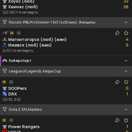
22
Хоукс (люб)
26
Хаинас (люб)
26
(22:26) 1-я четверть
Россия. IPBL Pro Division-1 3x3 (4x10 мин). Женщины
<8"
4
4
Магнитогорск (люб) (жен)
5
Ижевск (люб) (жен)
5
(4:5) 1-я четверть
Киберспорт
League of Legends. Kespa Cup
0
0
SOOPers
1
DRX
1
(21:35, 0:0)
Dota 2. EPL Masters
1
1
Power Rangers
0