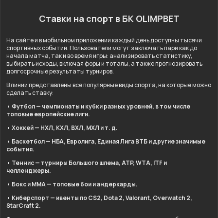
Ставки на спорт в БК OLIMPBET
На сайте и в мобильном приложении каждый день доступны тысячи
спортивных событий. Пользователи могут заключать пари как до
начала матча, так и во время игры: анализировать статистику,
выбирать исходы, включая форы и тоталы, а также прогнозировать
долгосрочные результаты турниров.
В линии представлены все популярные виды спорта, на которые можно
сделать ставку:
• Футбол — чемпионаты и кубки разных уровней, в том числе
топовые европейские лиги.
• Хоккей — НХЛ, КХЛ, ВХЛ, МХЛ и т. д.
• Баскетбол — НБА, Евролига, Единая Лига ВТБ и другие значимые
события.
• Теннис — турниры Большого шлема, ATP, WTA, ITF и
челленджеры.
• Бокс и ММА — топовые бои и андеркарды.
• Киберспорт — ивенты по CS2, Dota 2, Valorant, Overwatch 2,
StarCraft 2.