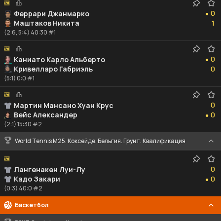
0
0
Феррари Джанмарко
●
1
Маштаков Никита
1
(2:6, 5:4) 40:30 #1
0
0
Каниато Карло Альберто
●
0
Кривелларо Габриэль
0
(5:1) 0:0 #1
0
0
Мартин Мансано Хуан Крус
0
Вейс Александер
0
●
(2:1) 15:30 #2
World Tennis M25. Коксейде. Бельгия. Грунт. Квалификация
0
0
Лангенакен Луи-Лу
0
Кадо Закари
0
●
(0:3) 40:0 #2
Баскетбол