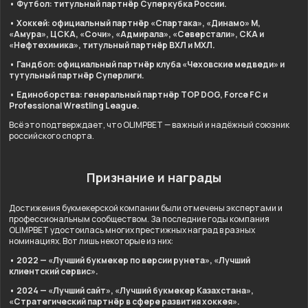
• Футбол: титульный партнёр Суперкубка России.
• Хоккей: официальный партнёр «Спартака», «Динамо» М,
«Амура», ЦСКА, «Сочи», «Адмирала», «Северстали», СКА и
«Нефтехимика», титульный партнёр ВХЛ и МХЛ.
• Гандбол: официальный партнёр клуба «Чеховские медведи» и
тутульный партнёр Суперлиги.
• Единоборства: генеральный партнёр TOP DOG, Force FC и
Professional Wrestling League.
Всё это подтверждает, что OLIMPBET — важный и надёжный союзник
российского спорта.
Признание и награды
Достижения букмекерской компании были отмечены экспертами и
профессиональным сообществом. За последние годы компания
OLIMPBET удостоилась многих престижных наград в разных
номинациях. Вот лишь некоторые из них:
• 2022 — «Лучший букмекер по версии рунета», «Лучший
клиентский сервис».
• 2024 — «Лучший сайт», «Лучший букмекер Казахстана»,
«Стратегический партнёр в сфере развития хоккея».