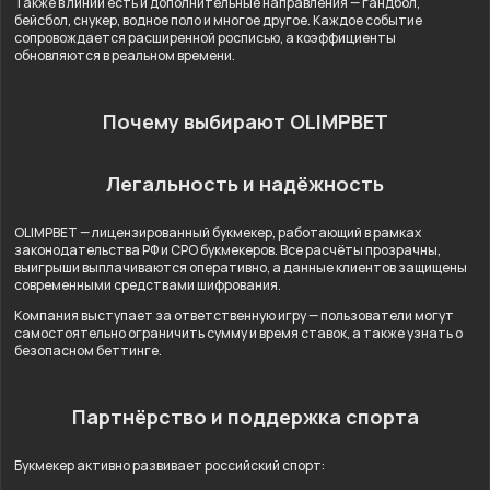
Также в линии есть и дополнительные направления — гандбол,
бейсбол, снукер, водное поло и многое другое. Каждое событие
сопровождается расширенной росписью, а коэффициенты
обновляются в реальном времени.
Почему выбирают OLIMPBET
Легальность и надёжность
OLIMPBET — лицензированный букмекер, работающий в рамках
законодательства РФ и СРО букмекеров. Все расчёты прозрачны,
выигрыши выплачиваются оперативно, а данные клиентов защищены
современными средствами шифрования.
Компания выступает за ответственную игру — пользователи могут
самостоятельно ограничить сумму и время ставок, а также узнать о
безопасном беттинге.
Партнёрство и поддержка спорта
Букмекер активно развивает российский спорт: