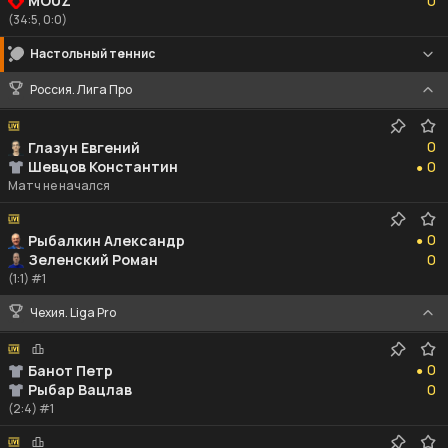
MOUZ
0
(34:5, 0:0)
Настольный теннис
Россия. Лига Про
0
0
Глазун Евгений
0
Шевцов Константин
0
●
Матч не начался
0
0
Рыбалкин Александр
●
0
Зеленский Роман
0
(1:1) #1
Чехия. Liga Pro
0
0
Банот Петр
●
0
Рыбар Вацлав
0
(2:4) #1
0