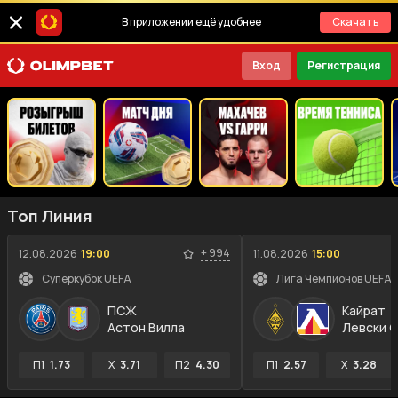
В приложении ещё удобнее
Скачать
Вход
Регистрация
Топ Линия
+
994
12.08.2026
19:00
11.08.2026
15:00
Суперкубок UEFA
ПСЖ
Кайрат
Астон Вилла
Левски 
П1
1.73
X
3.71
П2
4.30
П1
2.57
X
3.28