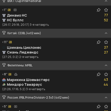
BSKT Cup International
<1"
77
77
Динамо НС
52
НС Буллс
52
(28:17, 29:18, 20:17) 3-я четверть
Китай. CDBL (4x12 мин)
<11"
27
27
Цзинань Циклонес
27
Сиань Леджендс
27
(27:25, 0:2) 2-я четверть
Филиппины. MPBL
<8"
43
43
Марикина Шоемастерс
44
Миндоро Тамараус
44
(21:26, 17:16, 5:2) 3-я четверть
Россия. IPBL Prime Division-2 3x3 (4x12 мин)
<5"
22