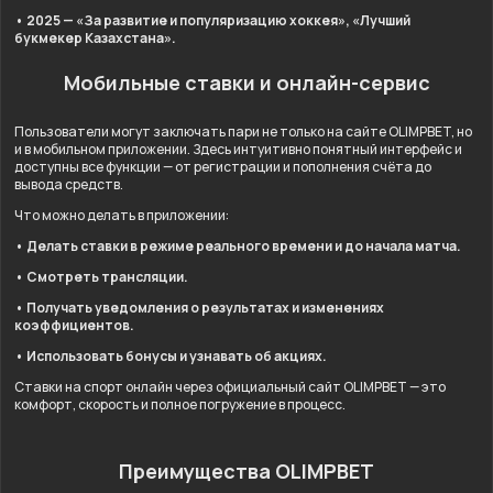
• 2025 — «За развитие и популяризацию хоккея», «Лучший
букмекер Казахстана».
Мобильные ставки и онлайн-сервис
Пользователи могут заключать пари не только на сайте OLIMPBET, но
и в мобильном приложении. Здесь интуитивно понятный интерфейс и
доступны все функции — от регистрации и пополнения счёта до
вывода средств.
Что можно делать в приложении:
• Делать ставки в режиме реального времени и до начала матча.
• Смотреть трансляции.
• Получать уведомления о результатах и изменениях
коэффициентов.
• Использовать бонусы и узнавать об акциях.
Ставки на спорт онлайн через официальный сайт OLIMPBET — это
комфорт, скорость и полное погружение в процесс.
Преимущества OLIMPBET