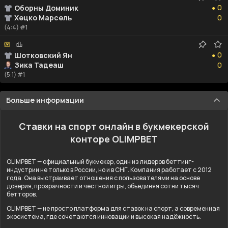
0
Оборны Доминик
●
0
Хецко Марсель
0
(4:4) #1
0
0
Шотковский Ян
●
0
Зика Тадеаш
0
(5:1) #1
Больше информации
Ставки на спорт онлайн в букмекерской
конторе OLIMPBET
OLIMPBET — официальный букмекер, один из лидеров беттинг-
индустрии не только в России, но и в СНГ. Компания работает с 2012
года. Она выстраивает отношения с пользователями на основе
доверия, прозрачности и честной игры, объединяя сотни тысяч
бетторов.
OLIMPBET — не просто платформа для ставок на спорт, а современная
экосистема, где сочетаются инновации и высокая надёжность.