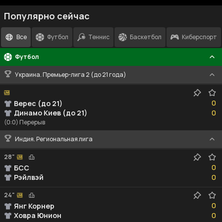
Популярно сейчас
Все
Футбол
Теннис
Баскетбол
Киберспорт
Футбол
Украина. Премьер-лига 2 (до 21 года)
0
0
Верес (до 21)
0
Динамо Киев (до 21)
0
(0:0) Перерыв
Индия. Региональная лига
28"
0
0
БСС
0
Рэйлвэй
0
24"
0
0
Янг Корнер
0
Ховра Юнион
0