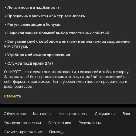
• Легальность и надёжность.
• Прозрачные расчёты и быстрые выплаты.
• Регулярные акции и бонусы.
• Широкая линия и большой выбор спортивных событий.
• Бонусный клуб с кешбэком деньгами и выплатами за сохранение
VIP-статуса.
• Удобное мобильное приложение.
• Служба поддержки 24/7.
OLIMPBET — это сочетание надёжности, технологий и любви к спорту.
Здесь каждый беттор, независимо от опыта, найдёт подходящий для
себя формат пари и может быть уверен в честности и прозрачности
всех процессов.
Свернуть
О букмекере
Контакты
Наши партнеры
Документы
Блог
Калькулятор систем
Статистика
Результаты
Скачать приложение
Помощь