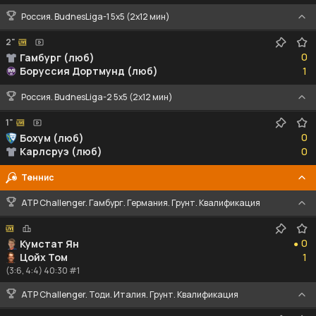
Россия. BudnesLiga-1 5x5 (2x12 мин)
2"
0
0
Гамбург (люб)
1
Боруссия Дортмунд (люб)
1
Россия. BudnesLiga-2 5x5 (2x12 мин)
1"
0
0
Бохум (люб)
0
Карлсруэ (люб)
0
Теннис
ATP Challenger. Гамбург. Германия. Грунт. Квалификация
0
0
Кумстат Ян
●
1
Цойх Том
1
(3:6, 4:4) 40:30 #1
ATP Challenger. Тоди. Италия. Грунт. Квалификация