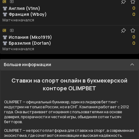
0
0
Англия (V1nn)
0
Франция (Wboy)
0
Матч не начался
0
0
Испания (Mko1919)
0
Бразилия (Dor1an)
0
Матч не начался
Больше информации
Ставки на спорт онлайн в букмекерской
конторе OLIMPBET
OLIMPBET — официальный букмекер, один из лидеров беттинг-
индустрии не только в России, но и в СНГ. Компания работает с 2012
года. Она выстраивает отношения с пользователями на основе
доверия, прозрачности и честной игры, объединяя сотни тысяч
бетторов.
OLIMPBET — не просто платформа для ставок на спорт, а современная
экосистема, где сочетаются инновации и высокая надёжность.