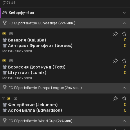
(7:7) #1
Киберфутбол
FC. ESportsBattle. Bundesliga (2x4 мин.)
0
0
Бавария (KaLuBa)
0
Айнтрахт Франкфурт (borees)
0
Матч не начался
0
0
Боруссия Дортмунд (Totti)
0
Штутгарт (Lumix)
0
Матч не начался
FC. ESportsBattle. Europa League (2x4 мин.)
1"
0
0
Фенербахче (Jekunam)
0
Астон Вилла (Edwardson)
0
FC. ESportsBattle. World Cup (2x4 мин)