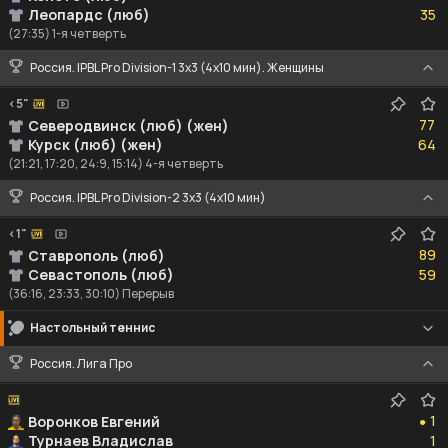
Леопардс (люб)
35
(27:35) 1-я четверть
Россия. IPBL Pro Division-1 3x3 (4x10 мин). Женщины
<5"
77
77
Северодвинск (люб) (жен)
64
Курск (люб) (жен)
64
(21:21, 17:20, 24:9, 15:14) 4-я четверть
Россия. IPBL Pro Division-2 3x3 (4x10 мин)
<1"
89
89
Ставрополь (люб)
59
Севастополь (люб)
59
(36:16, 23:33, 30:10) Перерыв
Настольный теннис
Россия. Лига Про
1
1
Воронков Евгений
●
1
Турнаев Владислав
1