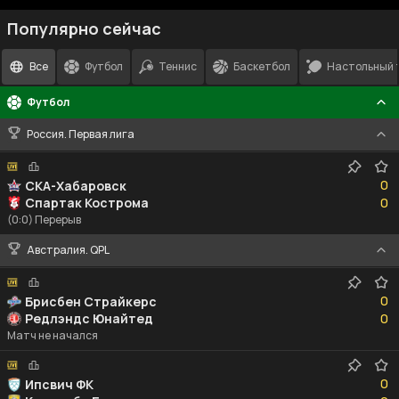
Популярно сейчас
Все
Футбол
Теннис
Баскетбол
Настольный 
Футбол
Россия. Первая лига
0
0
СКА-Хабаровск
0
Спартак Кострома
0
(0:0) Перерыв
Австралия. QPL
0
0
Брисбен Страйкерс
0
Редлэндс Юнайтед
0
Матч не начался
0
0
Ипсвич ФК
0