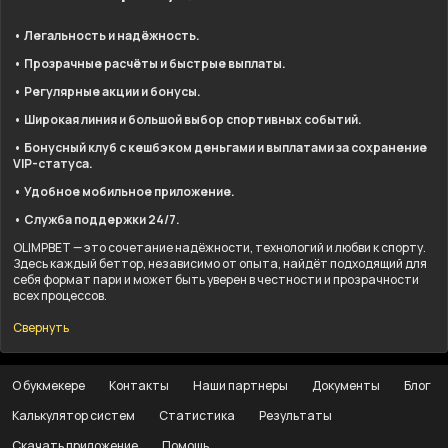
• Легальность и надёжность.
• Прозрачные расчёты и быстрые выплаты.
• Регулярные акции и бонусы.
• Широкая линия и большой выбор спортивных событий.
• Бонусный клуб с кешбэком деньгами и выплатами за сохранение
VIP-статуса.
• Удобное мобильное приложение.
• Служба поддержки 24/7.
OLIMPBET — это сочетание надёжности, технологий и любви к спорту.
Здесь каждый беттор, независимо от опыта, найдёт подходящий для
себя формат пари и может быть уверен в честности и прозрачности
всех процессов.
Свернуть
О букмекере
Контакты
Наши партнеры
Документы
Блог
Калькулятор систем
Статистика
Результаты
Скачать приложение
Помощь