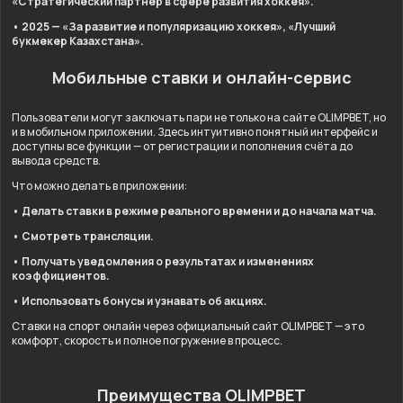
«Стратегический партнёр в сфере развития хоккея».
• 2025 — «За развитие и популяризацию хоккея», «Лучший
букмекер Казахстана».
Мобильные ставки и онлайн-сервис
Пользователи могут заключать пари не только на сайте OLIMPBET, но
и в мобильном приложении. Здесь интуитивно понятный интерфейс и
доступны все функции — от регистрации и пополнения счёта до
вывода средств.
Что можно делать в приложении:
• Делать ставки в режиме реального времени и до начала матча.
• Смотреть трансляции.
• Получать уведомления о результатах и изменениях
коэффициентов.
• Использовать бонусы и узнавать об акциях.
Ставки на спорт онлайн через официальный сайт OLIMPBET — это
комфорт, скорость и полное погружение в процесс.
Преимущества OLIMPBET