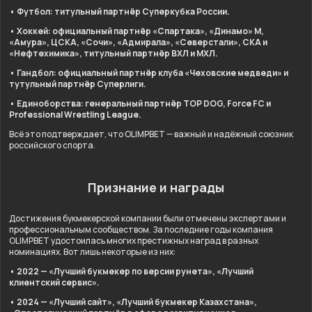
• Футбол: титульный партнёр Суперкубка России.
• Хоккей: официальный партнёр «Спартака», «Динамо» М,
«Амура», ЦСКА, «Сочи», «Адмирала», «Северстали», СКА и
«Нефтехимика», титульный партнёр ВХЛ и МХЛ.
• Гандбол: официальный партнёр клуба «Чеховские медведи» и
тутульный партнёр Суперлиги.
• Единоборства: генеральный партнёр TOP DOG, Force FC и
Professional Wrestling League.
Всё это подтверждает, что OLIMPBET — важный и надёжный союзник
российского спорта.
Признание и награды
Достижения букмекерской компании были отмечены экспертами и
профессиональным сообществом. За последние годы компания
OLIMPBET удостоилась многих престижных наград в разных
номинациях. Вот лишь некоторые из них:
• 2022 — «Лучший букмекер по версии рунета», «Лучший
клиентский сервис».
• 2024 — «Лучший сайт», «Лучший букмекер Казахстана»,