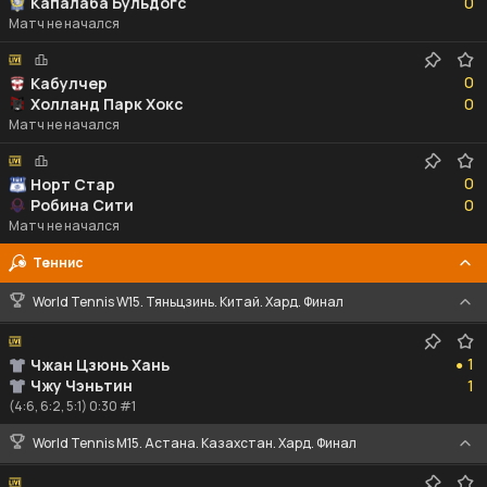
Капалаба Бульдогс
0
Матч не начался
0
0
Кабулчер
0
Холланд Парк Хокс
0
Матч не начался
0
0
Норт Стар
0
Робина Сити
0
Матч не начался
Теннис
World Tennis W15. Тяньцзинь. Китай. Хард. Финал
1
1
Чжан Цзюнь Хань
●
1
Чжу Чэньтин
1
(4:6, 6:2, 5:1) 0:30 #1
World Tennis M15. Астана. Казахстан. Хард. Финал