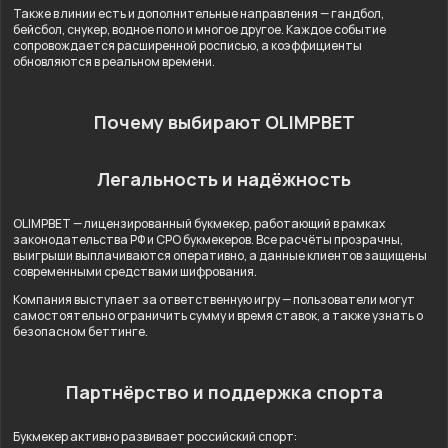
Также в линии есть и дополнительные направления — гандбол,
бейсбол, снукер, водное поло и многое другое. Каждое событие
сопровождается расширенной росписью, а коэффициенты
обновляются в реальном времени.
Почему выбирают OLIMPBET
Легальность и надёжность
OLIMPBET — лицензированный букмекер, работающий в рамках
законодательства РФ и СРО букмекеров. Все расчёты прозрачны,
выигрыши выплачиваются оперативно, а данные клиентов защищены
современными средствами шифрования.
Компания выступает за ответственную игру — пользователи могут
самостоятельно ограничить сумму и время ставок, а также узнать о
безопасном беттинге.
Партнёрство и поддержка спорта
Букмекер активно развивает российский спорт: