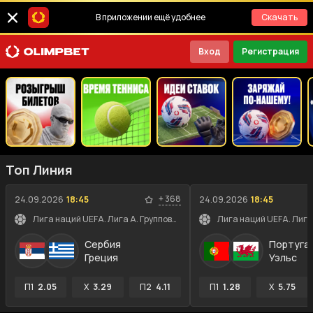
В приложении ещё удобнее
Скачать
Вход
Регистрация
Топ Линия
+
368
24.09.2026
18:45
24.09.2026
18:45
Лига наций UEFA. Лига A. Групповой этап
Сербия
Португа
Греция
Уэльс
П1
2.05
X
3.29
П2
4.11
П1
1.28
X
5.75