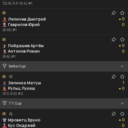
(12:10, 5:11, 10:4) #1
0
0
Ляличев Дмитрий
●
0
Гаврилов Юрий
0
(6:10) #1
0
0
Пойдашев Артём
●
0
Антонов Роман
0
(6:6) #1
Setka Cup
1
1
Зелинка Матуш
0
Рульц Лукаш
0
●
(11:3, 0:0) #2
TT Cup
0
0
Мроветц Бруно
●
0
Кус Ондржей
0