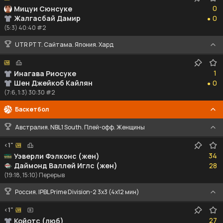
0
0
Мицуи Сюнсуке
0
Жалгасбай Дамир
0
●
(5:3) 40:40 #2
UTR PTT. Сайтама. Япония. Хард
1
1
Инагава Риосуке
0
Шен Джейкоб Кайлян
0
●
(7:6, 1:3) 30:30 #2
Баскетбол
Австралия. NBL1 South. Плей-офф. Женщины
<1"
34
34
Уэверли Фэлконс (жен)
28
Даймонд Валлей Иглс (жен)
28
(19:18, 15:10) Перерыв
Россия. IPBL Prime Division-2 3x3 (4x12 мин)
<1"
27
27
Койотс (люб)
35