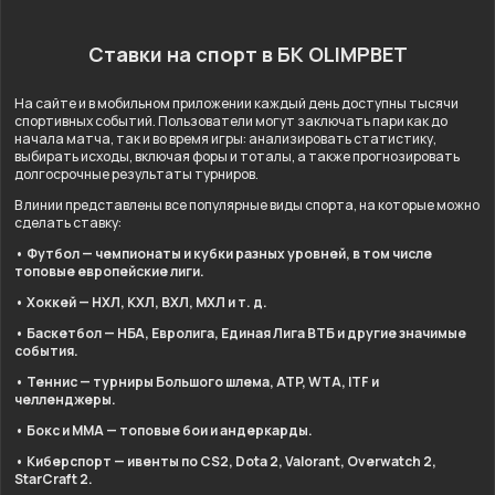
Ставки на спорт в БК OLIMPBET
На сайте и в мобильном приложении каждый день доступны тысячи
спортивных событий. Пользователи могут заключать пари как до
начала матча, так и во время игры: анализировать статистику,
выбирать исходы, включая форы и тоталы, а также прогнозировать
долгосрочные результаты турниров.
В линии представлены все популярные виды спорта, на которые можно
сделать ставку:
• Футбол — чемпионаты и кубки разных уровней, в том числе
топовые европейские лиги.
• Хоккей — НХЛ, КХЛ, ВХЛ, МХЛ и т. д.
• Баскетбол — НБА, Евролига, Единая Лига ВТБ и другие значимые
события.
• Теннис — турниры Большого шлема, ATP, WTA, ITF и
челленджеры.
• Бокс и ММА — топовые бои и андеркарды.
• Киберспорт — ивенты по CS2, Dota 2, Valorant, Overwatch 2,
StarCraft 2.