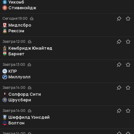
Уикомб
Стивенэйдж
Сегодня
19:00
Мидлсбро
Рексэм
Завтра
12:00
Кембридж Юнайтед
Барнет
Завтра
13:00
КПР
Миллуолл
Завтра
14:00
Солфорд Сити
Шрусбери
Завтра
14:00
Шеффилд Уэнсдей
Болтон
Завтра
14:00