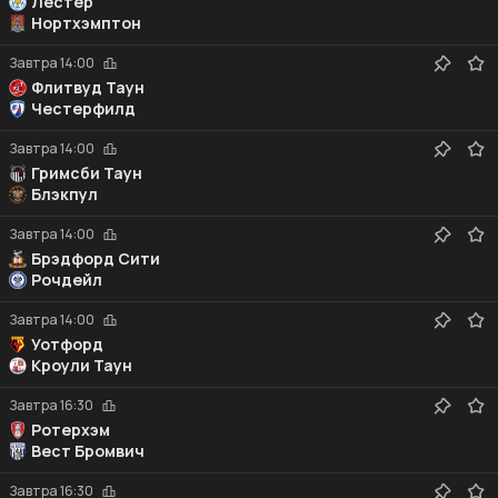
Лестер
Нортхэмптон
Завтра
14:00
Флитвуд Таун
Честерфилд
Завтра
14:00
Гримсби Таун
Блэкпул
Завтра
14:00
Брэдфорд Сити
Рочдейл
Завтра
14:00
Уотфорд
Кроули Таун
Завтра
16:30
Ротерхэм
Вест Бромвич
Завтра
16:30