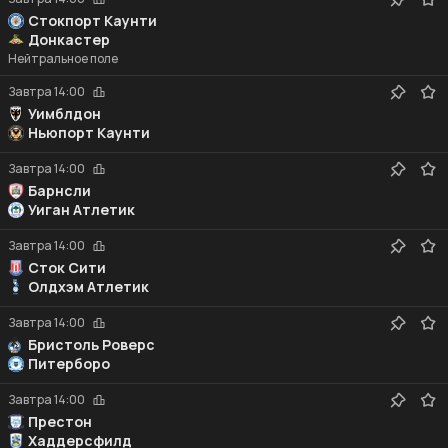
Стокпорт Каунти
Донкастер
Нейтральное поле
Завтра
14:00
Уимблдон
Ньюпорт Каунти
Завтра
14:00
Барнсли
Уиган Атлетик
Завтра
14:00
Сток Сити
Олдхэм Атлетик
Завтра
14:00
Бристоль Роверс
Питерборо
Завтра
14:00
Престон
Хаддерсфилд