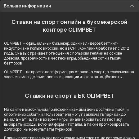
Больше информации
Ставки на спорт онлайн в букмекерской
конторе OLIMPBET
OLIMPBET — официальный букмекер, один из лидеров беттинг-
индустрии не только в России, но и в СНГ. Компания работает с 2012
года. Она выстраивает отношения с пользователями на основе
доверия, прозрачности и честной игры, объединяя сотни тысяч
бетторов.
OLIMPBET — не просто платформа для ставок на спорт, а современная
экосистема, где сочетаются инновации и высокая надёжность.
Ставки на спорт в БК OLIMPBET
На сайте и в мобильном приложении каждый день доступны тысячи
спортивных событий. Пользователи могут заключать пари как до
начала матча, так и во время игры: анализировать статистику,
выбирать исходы, включая форы и тоталы, а также прогнозировать
долгосрочные результаты турниров.
В линии представлены все популярные виды спорта, на которые можно