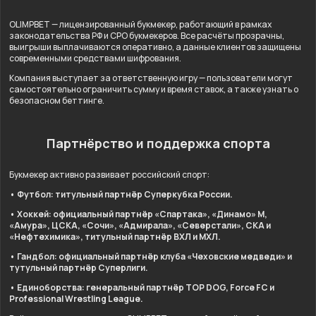
OLIMPBET — лицензированный букмекер, работающий в рамках
законодательства РФ и СРО букмекеров. Все расчёты прозрачны,
выигрыши выплачиваются оперативно, а данные клиентов защищены
современными средствами шифрования.
Компания выступает за ответственную игру — пользователи могут
самостоятельно ограничить сумму и время ставок, а также узнать о
безопасном беттинге.
Партнёрство и поддержка спорта
Букмекер активно развивает российский спорт:
• Футбол: титульный партнёр Суперкубка России.
• Хоккей: официальный партнёр «Спартака», «Динамо» М,
«Амура», ЦСКА, «Сочи», «Адмирала», «Северстали», СКА и
«Нефтехимика», титульный партнёр ВХЛ и МХЛ.
• Гандбол: официальный партнёр клуба «Чеховские медведи» и
тутульный партнёр Суперлиги.
• Единоборства: генеральный партнёр TOP DOG, Force FC и
Professional Wrestling League.