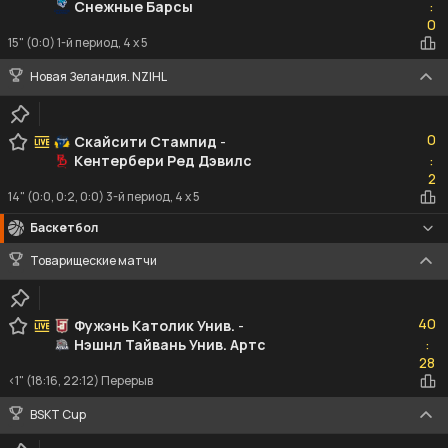
Снежные Барсы
:
0
0
15" (0:0) 1-й период, 4 x 5
Новая Зеландия. NZIHL
0
0
Скайсити Стампид
-
Кентербери Ред Дэвилс
:
2
2
14" (0:0, 0:2, 0:0) 3-й период, 4 x 5
Баскетбол
Товарищеские матчи
40
40
Фужэнь Католик Унив.
-
Нэшнл Тайвань Унив. Артс
:
28
28
<1" (18:16, 22:12) Перерыв
BSKT Cup