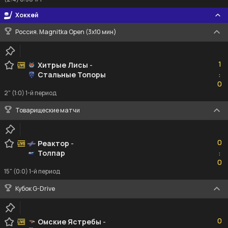
Хоккей
Россия. Magnitka Open (3х10 мин)
1
1
Хитрые Лисы
-
Стальные Топоры
:
0
0
2" (1:0) 1-й период
Товарищеские матчи
0
0
Реактор
-
Толпар
:
0
0
15" (0:0) 1-й период
Кубок G-Drive
0
0
Омские Ястребы
-