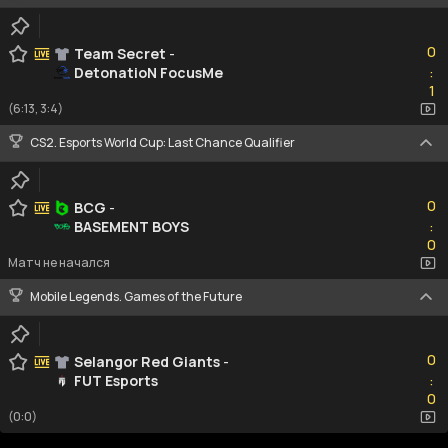
0
0
Team Secret
-
DetonatioN FocusMe
:
1
1
(6:13, 3:4)
CS2. Esports World Cup: Last Chance Qualifier
0
0
BCG
-
BASEMENT BOYS
:
0
0
Матч не начался
Mobile Legends. Games of the Future
0
0
Selangor Red Giants
-
FUT Esports
:
0
0
(0:0)