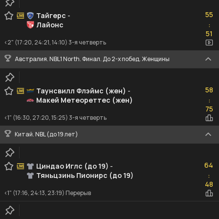
55
55
Тайгерс
-
Лайонс
:
51
51
<2" (17:20, 24:21, 14:10) 3-я четверть
Австралия. NBL1 North. Финал. До 2-х побед. Женщины
58
58
Таунсвилл Флэймс (жен)
-
Макей Метеореттес (жен)
:
75
75
<1" (16:30, 27:20, 15:25) 3-я четверть
Китай. NBL (до 19 лет)
64
64
Циндао Иглс (до 19)
-
Тяньцзинь Пионирс (до 19)
:
48
48
<1" (17:16, 24:13, 23:19) Перерыв
68