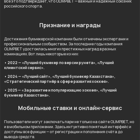
Всё это подтверждает, что OLIMPBET — важный и надёжный союзник
российского спорта.
Признание и награды
Достижения букмекерской компании были отмечены экспертами и
профессиональным сообществом. За последние годы компания
OLIMPBET удостоилась многих престижных наград в разных
номинациях. Вот лишь некоторые из них:
• 2022 — «Лучший букмекер по версии рунета», «Лучший
клиентский сервис».
• 2024 — «Лучший сайт», «Лучший букмекер Казахстана»,
«Стратегический партнёр в сфере развития хоккея».
• 2025 — «За развитие и популяризацию хоккея», «Лучший
букмекер Казахстана».
Мобильные ставки и онлайн-сервис
Пользователи могут заключать пари не только на сайте OLIMPBET, но
и в мобильном приложении. Здесь интуитивно понятный интерфейс и
доступны все функции — от регистрации и пополнения счёта до
вывода средств.