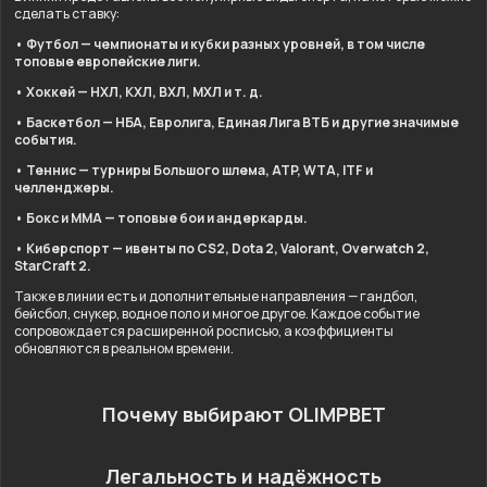
сделать ставку:
• Футбол — чемпионаты и кубки разных уровней, в том числе
топовые европейские лиги.
• Хоккей — НХЛ, КХЛ, ВХЛ, МХЛ и т. д.
• Баскетбол — НБА, Евролига, Единая Лига ВТБ и другие значимые
события.
• Теннис — турниры Большого шлема, ATP, WTA, ITF и
челленджеры.
• Бокс и ММА — топовые бои и андеркарды.
• Киберспорт — ивенты по CS2, Dota 2, Valorant, Overwatch 2,
StarCraft 2.
Также в линии есть и дополнительные направления — гандбол,
бейсбол, снукер, водное поло и многое другое. Каждое событие
сопровождается расширенной росписью, а коэффициенты
обновляются в реальном времени.
Почему выбирают OLIMPBET
Легальность и надёжность