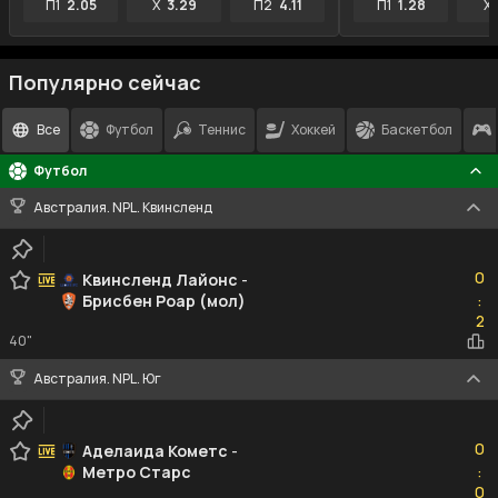
П1
2.05
X
3.29
П2
4.11
П1
1.28
X
Популярно сейчас
Все
Футбол
Теннис
Хоккей
Баскетбол
Футбол
Австралия. NPL. Квинсленд
0
0
Квинсленд Лайонс
-
Брисбен Роар (мол)
:
2
2
40"
Австралия. NPL. Юг
0
0
Аделаида Кометс
-
Метро Старс
:
0
0