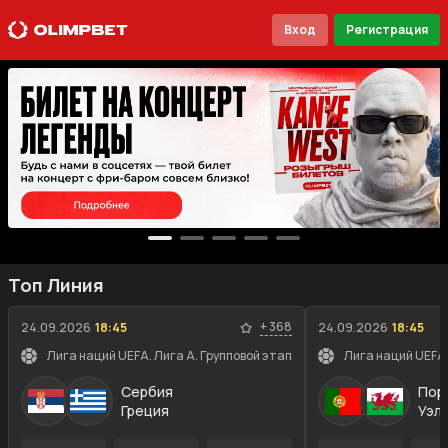
Вход
Регистрация
Топ Линия
+
368
24.09.2026
18:45
24.09.2026
18:45
Лига наций UEFA. Лига A. Групповой этап
Лига наций UEFA.
Сербия
Пор
Греция
Уэл