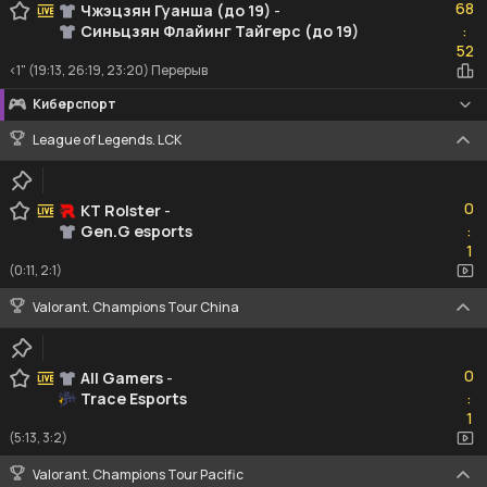
68
Чжэцзян Гуанша (до 19)
-
Синьцзян Флайинг Тайгерс (до 19)
:
52
52
<1" (19:13, 26:19, 23:20) Перерыв
Киберспорт
League of Legends. LCK
0
0
KT Rolster
-
Gen.G esports
:
1
1
(0:11, 2:1)
Valorant. Champions Tour China
0
0
All Gamers
-
Trace Esports
:
1
1
(5:13, 3:2)
Valorant. Champions Tour Pacific