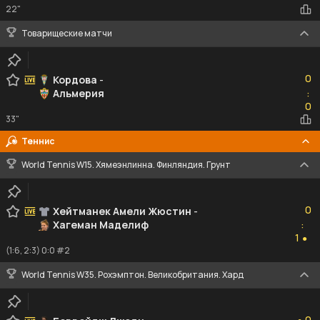
22"
Товарищеские матчи
0
0
Кордова
-
Альмерия
:
0
0
33"
Теннис
World Tennis W15. Хямеэнлинна. Финляндия. Грунт
0
0
Хейтманек Амели Жюстин
-
Хагеман Маделиф
:
1
1
●
(1:6, 2:3) 0:0 #2
World Tennis W35. Рохэмптон. Великобритания. Хард
0
0