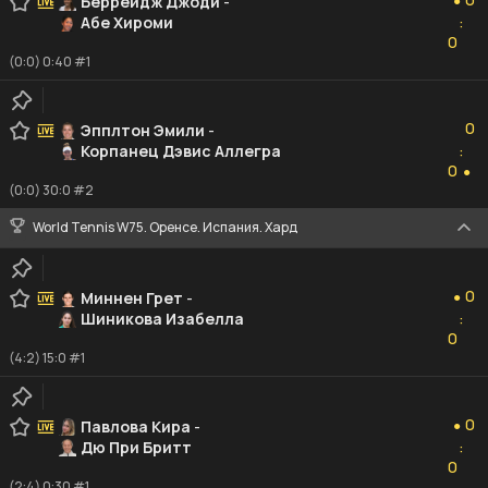
Беррейдж Джоди
-
●
Абе Хироми
:
0
0
(0:0) 0:40 #1
0
0
Эпплтон Эмили
-
Корпанец Дэвис Аллегра
:
0
0
●
(0:0) 30:0 #2
World Tennis W75. Оренсе. Испания. Хард
0
0
Миннен Грет
-
●
Шиникова Изабелла
:
0
0
(4:2) 15:0 #1
0
0
Павлова Кира
-
●
Дю При Бритт
:
0
0
(2:4) 0:30 #1