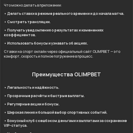
Что можно делать в приложении:
• Делать ставки в режиме реального времени и до начала матча.
• Смотреть трансляции.
• Получать уведомления о результатах и изменениях
коэффициентов.
• Использовать бонусы и узнавать об акциях.
Ставки на спорт онлайн через официальный сайт OLIMPBET — это
комфорт, скорость и полное погружение в процесс.
Преимущества OLIMPBET
• Легальность и надёжность.
• Прозрачные расчёты и быстрые выплаты.
• Регулярные акции и бонусы.
• Широкая линия и большой выбор спортивных событий.
• Бонусный клуб с кешбэком деньгами и выплатами за сохранение
VIP-статуса.