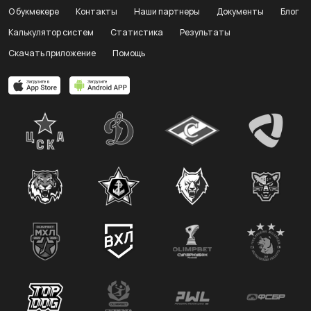
О букмекере
Контакты
Наши партнеры
Документы
Блог
Калькулятор систем
Статистика
Результаты
Скачать приложение
Помощь