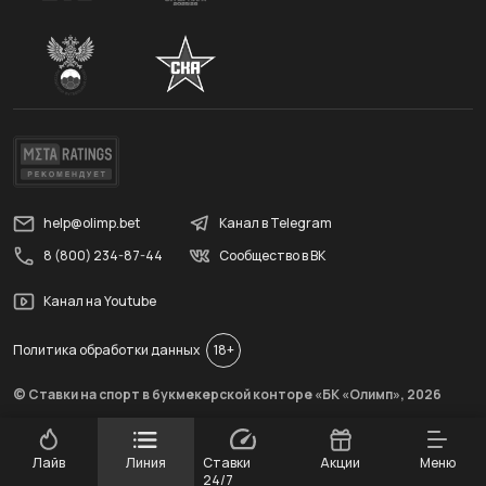
help@olimp.bet
Канал в Telegram
8 (800) 234-87-44
Сообщество в ВК
Канал на Youtube
Политика обработки данных
18+
© Ставки на спорт в букмекерской конторе «БК «Олимп»,
2026
Лайв
Линия
Ставки
Акции
Меню
24/7