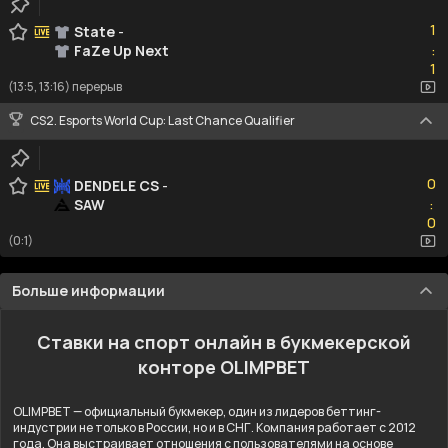
1
1
State
-
FaZe Up Next
:
1
1
(13:5, 13:16) перерыв
CS2. Esports World Cup: Last Chance Qualifier
0
0
DENDELE CS
-
SAW
:
0
0
(0:1)
Больше информации
Ставки на спорт онлайн в букмекерской
конторе OLIMPBET
OLIMPBET — официальный букмекер, один из лидеров беттинг-
индустрии не только в России, но и в СНГ. Компания работает с 2012
года. Она выстраивает отношения с пользователями на основе