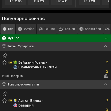
П1
2.05
X
3.29
П2
4.11
П1
1.28
X
Популярно сейчас
Все
Футбол
Теннис
Хоккей
Баскетбол
Футбол
Китай. Суперлига
2
2
Бэйцзин Гоань
-
Шэньчжэнь Пэн Сити
:
0
0
(2:0) Перерыв
Товарищеские матчи
0
0
Астон Вилла
-
Бавария
:
0
0