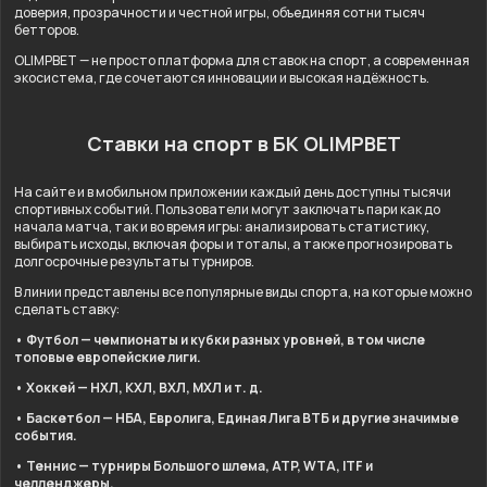
доверия, прозрачности и честной игры, объединяя сотни тысяч
бетторов.
OLIMPBET — не просто платформа для ставок на спорт, а современная
экосистема, где сочетаются инновации и высокая надёжность.
Ставки на спорт в БК OLIMPBET
На сайте и в мобильном приложении каждый день доступны тысячи
спортивных событий. Пользователи могут заключать пари как до
начала матча, так и во время игры: анализировать статистику,
выбирать исходы, включая форы и тоталы, а также прогнозировать
долгосрочные результаты турниров.
В линии представлены все популярные виды спорта, на которые можно
сделать ставку:
• Футбол — чемпионаты и кубки разных уровней, в том числе
топовые европейские лиги.
• Хоккей — НХЛ, КХЛ, ВХЛ, МХЛ и т. д.
• Баскетбол — НБА, Евролига, Единая Лига ВТБ и другие значимые
события.
• Теннис — турниры Большого шлема, ATP, WTA, ITF и
челленджеры.