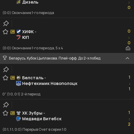
Дизель
:
0
0
(0:0) Окончание 1-го периода
0
0
ХИФК
-
ЮП
:
0
0
(0:0) Окончание 1-го периода, 5 x 4
Беларусь. Кубок Цыплакова. Плей-офф. До 2-х побед
1
1
Белсталь
-
Нефтехимик Новополоцк
:
1
1
0" (1:0, 0:1) 2-й период
1
1
ХК Зубры
-
Медведи Витебск
:
2
2
(0:1, 1:1, 0:0) Перерыв Счет в серии 1:0