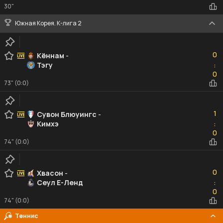
30"
Южная Корея. К-лига 2
0
0
Кённам
-
Тэгу
:
0
0
73" (0:0)
1
1
Сувон Блюуингс
-
Кимхэ
:
0
0
74" (0:0)
0
0
Хвасон
-
Сеул Е-Ленд
:
0
0
74" (0:0)
Теннис