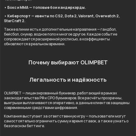
• Бокс и ММА — топовые бои и андеркарды.
• Киберспорт — ивенты по CS2, Dota 2, Valorant, Overwatch 2,
StarCraft 2.
Также в линии есть и дополнительные направления — гандбол,
бейсбол, снукер, водное поло и многое другое. Каждое событие
сопровождается расширенной росписью, а коэффициенты
обновляются в реальном времени.
Почему выбирают OLIMPBET
Легальность и надёжность
OLIMPBET — лицензированный букмекер, работающий в рамках
законодательства РФ и СРО букмекеров. Все расчёты прозрачны,
выигрыши выплачиваются оперативно, а данные клиентов защищены
современными средствами шифрования.
Компания выступает за ответственную игру — пользователи могут
самостоятельно ограничить сумму и время ставок, а также узнать о
безопасном беттинге.