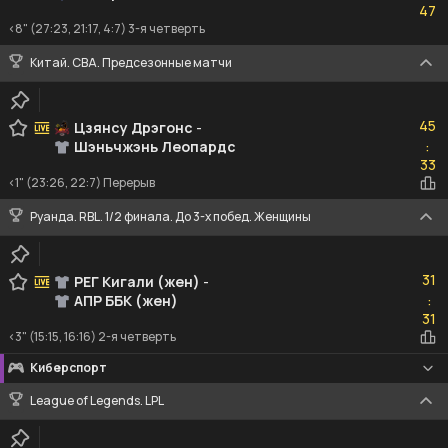
47
<8" (27:23, 21:17, 4:7) 3-я четверть
Китай. CBA. Предсезонные матчи
45
45
Цзянсу Дрэгонс
-
Шэньчжэнь Леопардс
:
33
33
<1" (23:26, 22:7) Перерыв
Руанда. RBL. 1/2 финала. До 3-х побед. Женщины
31
31
РЕГ Кигали (жен)
-
АПР ББК (жен)
:
31
31
<3" (15:15, 16:16) 2-я четверть
Киберспорт
League of Legends. LPL
0