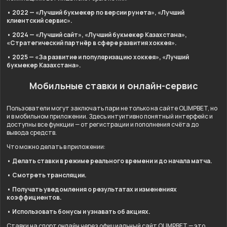
• 2022 — «Лучший букмекер по версии рунета», «Лучший
клиентский сервис».
• 2024 — «Лучший сайт», «Лучший букмекер Казахстана»,
«Стратегический партнёр в сфере развития хоккея».
• 2025 — «За развитие и популяризацию хоккея», «Лучший
букмекер Казахстана».
Мобильные ставки и онлайн-сервис
Пользователи могут заключать пари не только на сайте OLIMPBET, но
и в мобильном приложении. Здесь интуитивно понятный интерфейс и
доступны все функции — от регистрации и пополнения счёта до
вывода средств.
Что можно делать в приложении:
• Делать ставки в режиме реального времени и до начала матча.
• Смотреть трансляции.
• Получать уведомления о результатах и изменениях
коэффициентов.
• Использовать бонусы и узнавать об акциях.
Ставки на спорт онлайн через официальный сайт OLIMPBET — это