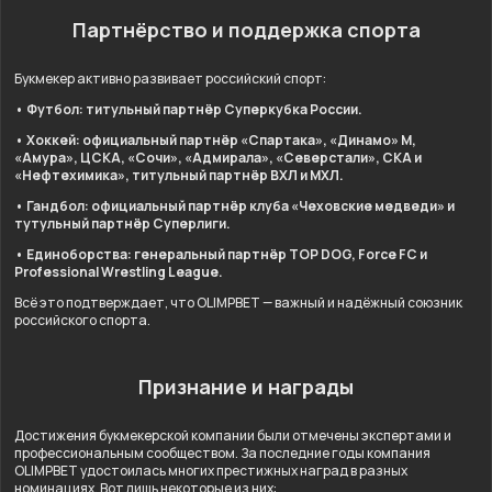
Партнёрство и поддержка спорта
Букмекер активно развивает российский спорт:
• Футбол: титульный партнёр Суперкубка России.
• Хоккей: официальный партнёр «Спартака», «Динамо» М,
«Амура», ЦСКА, «Сочи», «Адмирала», «Северстали», СКА и
«Нефтехимика», титульный партнёр ВХЛ и МХЛ.
• Гандбол: официальный партнёр клуба «Чеховские медведи» и
тутульный партнёр Суперлиги.
• Единоборства: генеральный партнёр TOP DOG, Force FC и
Professional Wrestling League.
Всё это подтверждает, что OLIMPBET — важный и надёжный союзник
российского спорта.
Признание и награды
Достижения букмекерской компании были отмечены экспертами и
профессиональным сообществом. За последние годы компания
OLIMPBET удостоилась многих престижных наград в разных
номинациях. Вот лишь некоторые из них: