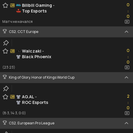
0
Bilibili Gaming
-
Top Esports
:
0
0
Матч не начался
CS2. CCT Europe
0
0
Walczaki
-
Black Phoenix
:
0
0
(23:23)
King of Glory. Honor of Kings World Cup
2
2
AG.AL
-
ROC Esports
:
0
0
(8:3, 14:3, 0:0)
CS2. European Pro League