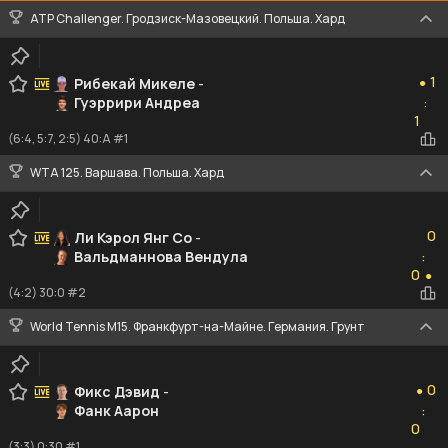
ATP Challenger. Гродзиск-Мазовецкий. Польша. Хард
1
1
Рибекай Микеле
-
●
Гуэррири Андреа
:
1
1
(6:4, 5:7, 2:5) 40:A #1
WTA 125. Варшава. Польша. Хард
0
0
Ли Кэрол Янг Со
-
Вальдманнова Вендула
:
0
0
●
(4:2) 30:0 #2
World Tennis M15. Франкфурт-на-Майне. Германия. Грунт
0
0
Фикс Дэвид
-
●
Фанк Аарон
:
0
0
(3:3) 0:30 #1