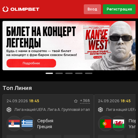
Вход
Регистрация
Топ Линия
+
368
24.09.2026
18:45
24.09.2026
18:45
Лига наций UEFA. Лига A. Групповой этап
Лига наций UEFA.
Сербия
Пор
Греция
Уэл