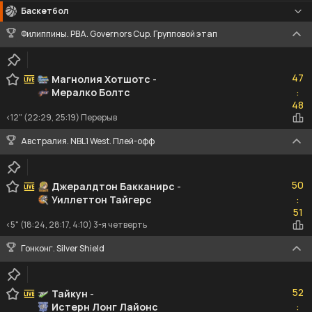
Баскетбол
Филиппины. PBA. Governors Cup. Групповой этап
47
47
Магнолия Хотшотс
-
Мералко Болтс
:
48
48
<12" (22:29, 25:19) Перерыв
Австралия. NBL1 West. Плей-офф
50
50
Джералдтон Бакканирс
-
Уиллеттон Тайгерс
:
51
51
<5" (18:24, 28:17, 4:10) 3-я четверть
Гонконг. Silver Shield
52
52
Тайкун
-
Истерн Лонг Лайонс
:
47