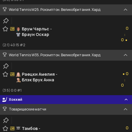
World Tennis M25. Рохэмптон. Великобритания. Хард
0
0
Брум Чарльс
-
Браун Оскар
:
0
0
●
(2:1) 40:15 #2
World Tennis W35. Рохэмптон. Великобритания. Хард
0
0
Раецки Амелия
-
●
Блэк Брук Анна
:
0
0
(3:5) 0:0 #1
Хоккей
Товарищеские матчи
0
0
Тамбов
-