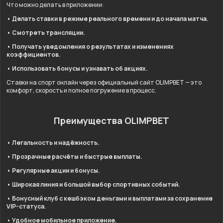
Что можно делать в приложении:
• Делать ставки в режиме реального времени и до начала матча.
• Смотреть трансляции.
• Получать уведомления о результатах и изменениях
коэффициентов.
• Использовать бонусы и узнавать об акциях.
Ставки на спорт онлайн через официальный сайт OLIMPBET — это
комфорт, скорость и полное погружение в процесс.
Преимущества OLIMPBET
• Легальность и надёжность.
• Прозрачные расчёты и быстрые выплаты.
• Регулярные акции и бонусы.
• Широкая линия и большой выбор спортивных событий.
• Бонусный клуб с кешбэком деньгами и выплатами за сохранение
VIP-статуса.
• Удобное мобильное приложение.