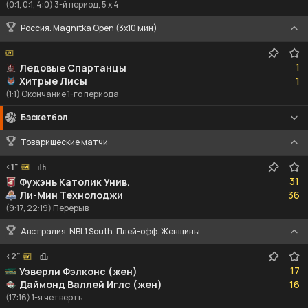
(0:1, 0:1, 4:0) 3-й период, 5 x 4
Россия. Magnitka Open (3х10 мин)
1
1
Ледовые Спартанцы
1
Хитрые Лисы
1
(1:1) Окончание 1-го периода
Баскетбол
Товарищеские матчи
<1"
31
31
Фужэнь Католик Унив.
36
Ли-Мин Технолоджи
36
(9:17, 22:19) Перерыв
Австралия. NBL1 South. Плей-офф. Женщины
<2"
17
17
Уэверли Фэлконс (жен)
16
Даймонд Валлей Иглс (жен)
16
(17:16) 1-я четверть