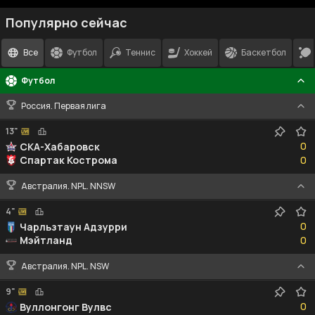
Популярно сейчас
Все
Футбол
Теннис
Хоккей
Баскетбол
Футбол
Россия. Первая лига
13"
0
0
СКА-Хабаровск
0
Спартак Кострома
0
Австралия. NPL. NNSW
4"
0
0
Чарльзтаун Адзурри
0
Мэйтланд
0
Австралия. NPL. NSW
9"
0
0
Вуллонгонг Вулвс
0