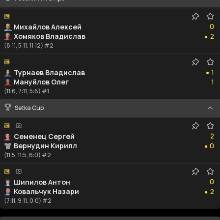
0
0
Михайлов Алексей
2
Хомяков Владислав
2
●
(8:11, 5:11, 11:12) #2
1
1
Турнаев Владислав
●
1
Мануйлов Олег
1
(11:6, 7:11, 5:6) #1
Setka Cup
2
2
Семенец Сергей
0
Вернудин Кирилл
0
●
(11:5, 11:5, 6:0) #2
0
0
Шипилов Антон
2
Ковальчук Назари
2
●
(7:11, 9:11, 0:0) #2