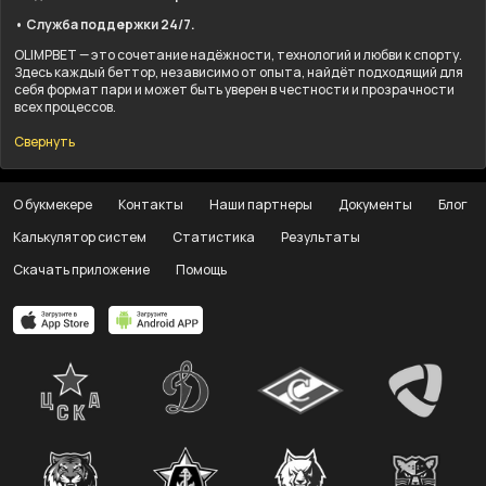
• Служба поддержки 24/7.
OLIMPBET — это сочетание надёжности, технологий и любви к спорту.
Здесь каждый беттор, независимо от опыта, найдёт подходящий для
себя формат пари и может быть уверен в честности и прозрачности
всех процессов.
Свернуть
О букмекере
Контакты
Наши партнеры
Документы
Блог
Калькулятор систем
Статистика
Результаты
Скачать приложение
Помощь