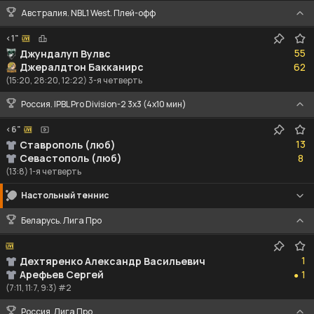
Австралия. NBL1 West. Плей-офф
<1"
55
55
Джундалуп Вулвс
62
Джералдтон Бакканирс
62
(15:20, 28:20, 12:22) 3-я четверть
Россия. IPBL Pro Division-2 3x3 (4x10 мин)
<6"
13
13
Ставрополь (люб)
8
Севастополь (люб)
8
(13:8) 1-я четверть
Настольный теннис
Беларусь. Лига Про
1
1
Дехтяренко Александр Васильевич
1
Арефьев Сергей
1
●
(7:11, 11:7, 9:3) #2
Россия. Лига Про