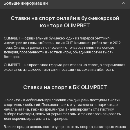
Больше информации
Ставки на спорт онлайн в букмекерской
конторе OLIMPBET
OLIMPBET — официальный букмекер, один из лидеров беттинг-
индустрии не только в России, но и в СНГ. Компания работает с 2012
года. Она выстраивает отношения с пользователями на основе
доверия, прозрачности и честной игры, объединяя сотни тысяч
бетторов.
OLIMPBET — не просто платформа для ставок на спорт, а современная
экосистема, где сочетаются инновации и высокая надёжность.
Ставки на спорт в БК OLIMPBET
На сайте и в мобильном приложении каждый день доступны тысячи
спортивных событий. Пользователи могут заключать пари как до
начала матча, так и во время игры: анализировать статистику,
выбирать исходы, включая форы и тоталы, а также прогнозировать
долгосрочные результаты турниров.
В линии представлены все популярные виды спорта, на которые можно