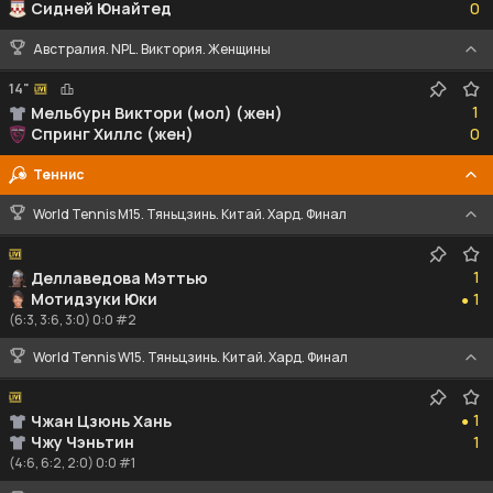
Сидней Юнайтед
0
Австралия. NPL. Виктория. Женщины
14"
1
1
Мельбурн Виктори (мол) (жен)
0
Спринг Хиллс (жен)
0
Теннис
World Tennis M15. Тяньцзинь. Китай. Хард. Финал
1
1
Деллаведова Мэттью
1
Мотидзуки Юки
1
●
(6:3, 3:6, 3:0) 0:0 #2
World Tennis W15. Тяньцзинь. Китай. Хард. Финал
1
1
Чжан Цзюнь Хань
●
1
Чжу Чэньтин
1
(4:6, 6:2, 2:0) 0:0 #1