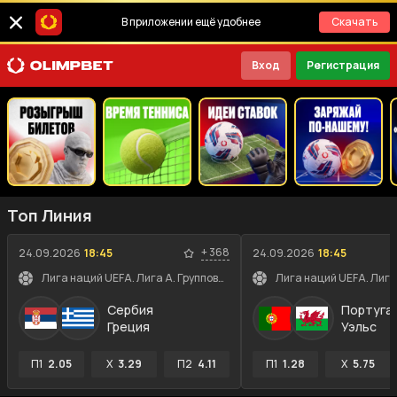
В приложении ещё удобнее
Скачать
Вход
Регистрация
Топ Линия
+
368
24.09.2026
18:45
24.09.2026
18:45
Лига наций UEFA. Лига A. Групповой этап
Сербия
Португа
Греция
Уэльс
П1
2.05
X
3.29
П2
4.11
П1
1.28
X
5.75