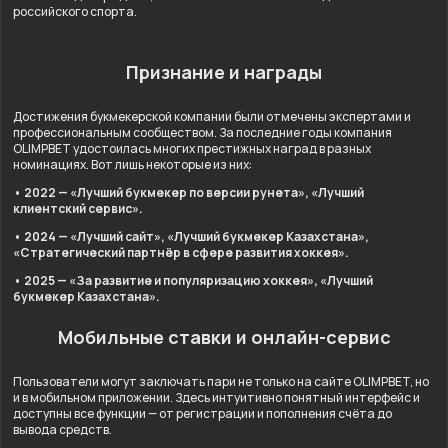
российского спорта.
Признание и награды
Достижения букмекерской компании были отмечены экспертами и
профессиональным сообществом. За последние годы компания
OLIMPBET удостоилась многих престижных наград в разных
номинациях. Вот лишь некоторые из них:
• 2022 — «Лучший букмекер по версии рунета», «Лучший
клиентский сервис».
• 2024 — «Лучший сайт», «Лучший букмекер Казахстана»,
«Стратегический партнёр в сфере развития хоккея».
• 2025 — «За развитие и популяризацию хоккея», «Лучший
букмекер Казахстана».
Мобильные ставки и онлайн-сервис
Пользователи могут заключать пари не только на сайте OLIMPBET, но
и в мобильном приложении. Здесь интуитивно понятный интерфейс и
доступны все функции — от регистрации и пополнения счёта до
вывода средств.