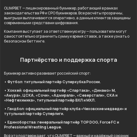
OLIMPBET — лицензированный букмекер, работающий в рамках
законодательства РФ и СРО букмекеров. Все расчёты прозрачны,
выигрыши выплачиваются оперативно, а данные клиентов защищены
современными средствами шифрования.
Компания выступает за ответственную игру — пользователи могут
самостоятельно ограничить сумму и время ставок, а также узнать о
безопасном беттинге.
Партнёрство и поддержка спорта
Букмекер активно развивает российский спорт:
• Футбол: титульный партнёр Суперкубка России.
• Хоккей: официальный партнёр «Спартака», «Динамо» М,
«Амура», ЦСКА, «Сочи», «Адмирала», «Северстали», СКА и
«Нефтехимика», титульный партнёр ВХЛ и МХЛ.
• Гандбол: официальный партнёр клуба «Чеховские медведи» и
тутульный партнёр Суперлиги.
• Единоборства: генеральный партнёр TOP DOG, Force FC и
Professional Wrestling League.
Всё это подтверждает, что OLIMPBET — важный и надёжный союзник