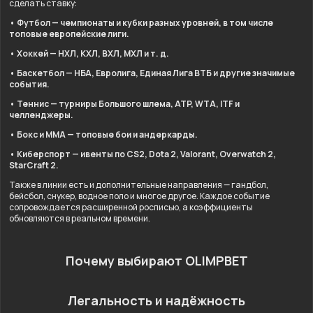
сделать ставку:
• Футбол — чемпионаты и кубки разных уровней, в том числе
топовые европейские лиги.
• Хоккей — НХЛ, КХЛ, ВХЛ, МХЛ и т. д.
• Баскетбол — НБА, Евролига, Единая Лига ВТБ и другие значимые
события.
• Теннис — турниры Большого шлема, ATP, WTA, ITF и
челленджеры.
• Бокс и ММА — топовые бои и андеркарды.
• Киберспорт — ивенты по CS2, Dota 2, Valorant, Overwatch 2,
StarCraft 2.
Также в линии есть и дополнительные направления — гандбол,
бейсбол, снукер, водное поло и многое другое. Каждое событие
сопровождается расширенной росписью, а коэффициенты
обновляются в реальном времени.
Почему выбирают OLIMPBET
Легальность и надёжность