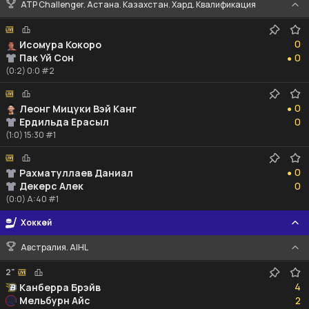
ATP Challenger. Астана. Казахстан. Хард. Квалификация
0
0
Исомура Кокоро
0
Пак Уй Сон
0
●
(0:2) 0:0 #2
0
0
Леонг Мицуки Вэй Канг
●
0
Ердильда Ерасыл
0
(1:0) 15:30 #1
0
0
Рахматуллаев Даниал
●
0
Декерс Алек
0
(0:0) A:40 #1
Хоккей
Австралия. AIHL
2"
4
4
Канберра Брэйв
2
Мельбурн Айс
2