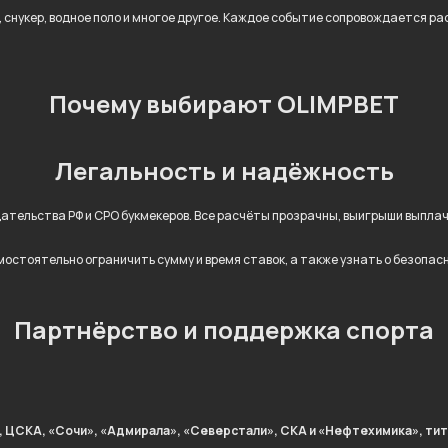
л, снукер, водное поло и многое другое. Каждое событие сопровождается 
Почему выбирают OLIMPBET
Легальность и надёжность
дательства РФ и СРО букмекеров. Все расчёты прозрачны, выигрыши выпл
остоятельно ограничить сумму и время ставок, а также узнать о безопас
Партнёрство и поддержка спорта
, ЦСКА, «Сочи», «Адмирала», «Северстали», СКА и «Нефтехимика», тит