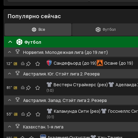
Популярно сейчас
Все
Футбол
Футбол
Норвегия. Молодежная лига (до 19 лет)
Сандефьорд (до 19)
Осане (до 19)
12"
Австралия. Юг. Стэйт лига 2. Резерв
Вестерн Страйкерс (рез)
Аделаида 
81"
(1:0)
Австралия. Запад. Стэйт лига 2. Резерв
Каламунда Сити (рез)
Госснеллс Сит
53"
(0:1)
Казахстан. 1-я лига
Академия Онтустик
Хан-Танири