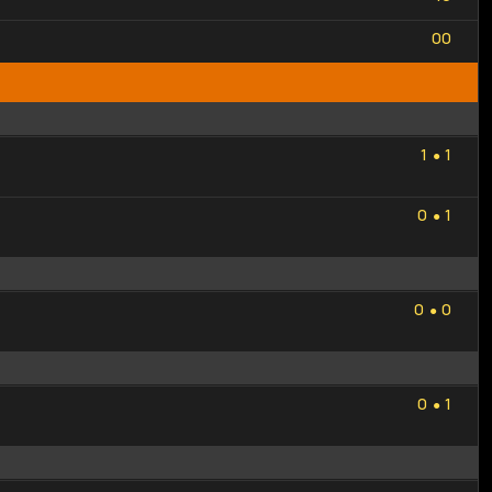
0
0
0
0
1
1
1
1
●
0
1
0
1
●
0
0
0
0
●
0
1
0
1
●
1
0