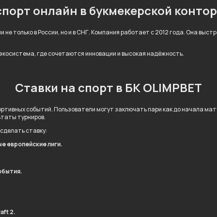
спорт онлайн в букмекерской конто
 не только в России, но и в СНГ. Компания работает с 2012 года. Она выс
 экосистема, где сочетаются инновации и высокая надёжность.
Ставки на спорт в БК OLIMPBET
ртивных событий. Пользователи могут заключать пари как до начала матча
ьтаты турниров.
 сделать ставку:
ые европейские лиги.
обытия.
.
aft 2.