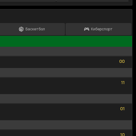
Баскетбол
Киберспорт
0
0
0
0
1
1
1
1
0
1
0
1
1
0
1
0