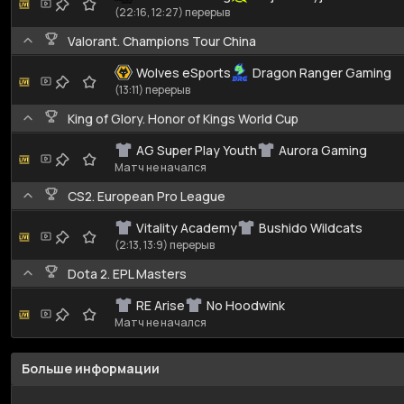
(22:16, 12:27) перерыв
Valorant. Champions Tour China
Wolves eSports
Dragon Ranger Gaming
(13:11) перерыв
King of Glory. Honor of Kings World Cup
AG Super Play Youth
Aurora Gaming
Матч не начался
CS2. European Pro League
Vitality Academy
Bushido Wildcats
(2:13, 13:9) перерыв
Dota 2. EPL Masters
RE Arise
No Hoodwink
Матч не начался
Больше информации