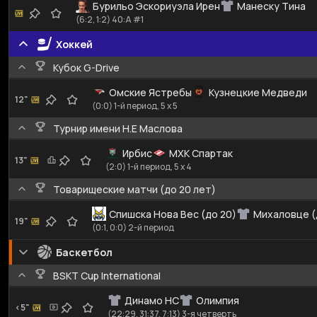
Бурильо Эскориуэла Ирен
Манеску Тина
(6:2, 1:2) 40:A #1
Хоккей
Кубок G-Drive
Омские Ястребы
Кузнецкие Медведи
12"
(0:0) 1-й период, 5 x 5
Турнир имени Н.Е Маслова
Ирбис
МХК Спартак
13"
(2:0) 1-й период, 5 x 4
Товарищеские матчи (до 20 лет)
Спишска Нова Вес (до 20)
Михаловце (
19"
(0:1, 0:0) 2-й период
Баскетбол
BSKT Cup International
Динамо НС
Олимпия
<5"
(22:29, 31:37, 7:13) 3-я четверть