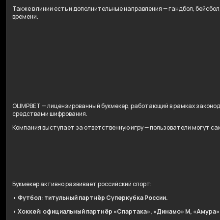
Также в линии есть и дополнительные направления — гандбол, бейсбо
времени.
OLIMPBET — лицензированный букмекер, работающий в рамках законо
средствами шифрования.
Компания выступает за ответственную игру — пользователи могут сам
Букмекер активно развивает российский спорт:
• Футбол: титульный партнёр Суперкубка России.
• Хоккей: официальный партнёр «Спартака», «Динамо» М, «Амура»