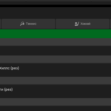
Теннис
Хоккей
Хиллс (рез)
и (рез)