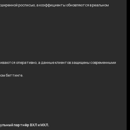
расширенной росписью, а коэффициенты обновляются в реальном
ачиваются оперативно, а данные клиентов защищены современными
ном беттинге.
ульный партнёр ВХЛ и МХЛ.