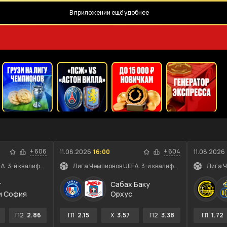
В приложении ещё удобнее
+
606
+
604
11.08.2026
16:00
11.08.2026
Лига Чемпионов UEFA. 3-й квалификационный раунд. Ответные ма...
Лига Чемпионов UEFA. 3-й квалификационный раунд. Ответные ма...
т
Сабах Баку
и София
Орхус
П2
2.86
П1
2.15
X
3.57
П2
3.38
П1
1.72