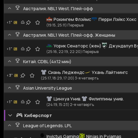
Австралия. NBL1 West. Плей-офф
Рокингем Флэймс
Перри Лэйкс Хокс
<1"
(19:15, 25:11) Перерыв
Австралия. NBL1 West. Плей-офф. Женщины
Уорик Сенаторс (жен)
Джундалуп Ву
<1"
(25:16, 22:19, 22:20) Перерыв
Китай. CDBL (4x12 мин)
Сиань Леджендс
Ухань Лайтнингc
<3"
(25:17, 18:29, 17:20) 3-я четверть
Asian University League
Цинхуа Унив.
Филиппины унив.
<1"
(24:19, 15:23) 2-я четверть
Киберспорт
League of Legends. LPL
Invictus Gaming
Ninjas in Pyjamas