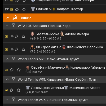
12"
Елимай М
Кайрат-Жастар
13"
Теннис
WTA 125. Варшава. Польша. Хард
Бартель Мона
Янева Элизара
(4:6, 6:2, 3:3) 40:30 #2
Ли Кэрол Янг Со
Фальковска Вероника
(3:6, 5:4) 30:30 #2
World Tennis M25. Фано. Италия. Грунт
Серафини Марчелло
Кривелларо Габриэль
(0:1) 15:0 #2
World Tennis W15. Куршумлия-Баня. Сербия. Грунт
Лекомцева Устинья
Масиянская Мария
(2:6, 0:0) 0:0 #2
World Tennis W75. Лейпциг. Германия. Грунт