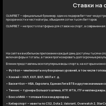
Ставки на 
OLIMPBET — официальный букмекер, один из лидеров беттинг-индустрии
прозрачности и честной игры, объединяя сотни тысяч бетторов.
OLIMPBET — не просто платформа для ставок на спорт, а современная
На сайте и в мобильном приложении каждый день доступны тысячи спо
включая форы и тоталы, а также прогнозировать долгосрочные резул
В линии представлены все популярные виды спорта, на которые можно
• Футбол — чемпионаты и кубки разных уровней, в том числе топов
• Хоккей — НХЛ, КХЛ, ВХЛ, МХЛ и т. д.
• Баскетбол — НБА, Евролига, Единая Лига ВТБ и другие значимые с
• Теннис — турниры Большого шлема, ATP, WTA, ITF и челленджеры
• Бокс и ММА — топовые бои и андеркарды.
• Киберспорт — ивенты по CS2, Dota 2, Valorant, Overwatch 2, StarCr