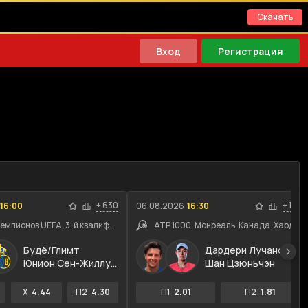
Скачать
Вход
Регистрация
+
630
+
114
16:00
06.08.2026
16:30
Лига Чемпионов UEFA. 3-й квалификационный раунд. Ответные ма...
ATP 1000. Монреаль. Канада. Хард
Будё/Глимт
Дардери Лучано
Юнион Сен-Жиллуаз
Шан Цзюньчэн
X
4.44
П2
4.30
П1
2.01
П2
1.81