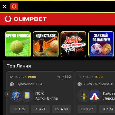
Топ Линия
+
862
12.08.2026
19:00
11.08.2026
15:00
Суперкубок UEFA
ПСЖ
Кайра
Астон Вилла
Левск
П1
1.73
X
3.71
П2
4.30
П1
2.57
X
3.33