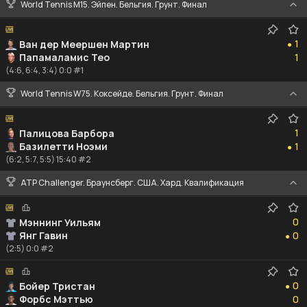
World Tennis M15. Эйпен. Бельгия. Грунт. Финал
1
1
Ван дер Меершен Мартин
●
1
Папамаламис Тео
1
(4:6, 6:4, 3:4) 0:0 #1
World Tennis W75. Коксейде. Бельгия. Грунт. Финал
1
1
Палицова Барбора
1
Базилетти Ноэми
1
●
(6:2, 5:7, 5:5) 15:40 #2
ATP Challenger. Браунсберг. США. Хард. Квалификация
0
0
Мэннинг Уильям
0
Янг Гавин
0
●
(2:5) 0:0 #2
0
0
Бойер Тристан
●
0
Форбс Мэттью
0