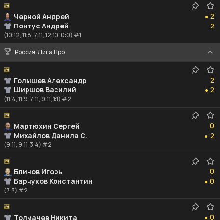
2
2
Черной Андрей
●
2
Понтус Андрей
2
(10:12, 11:8, 7:11, 12:10, 0:0) #1
Россия. Лига Про
2
2
Голышев Александр
2
Ширшов Василий
2
●
(11:4, 11:9, 7:11, 9:11, 1:1) #2
0
0
Мартюхин Сергей
2
Михайлов Данила С.
2
●
(9:11, 9:11, 3:4) #2
0
0
Блинов Игорь
0
Барчуков Константин
0
●
(7:3) #2
0
0
Толмачев Никита
●
0