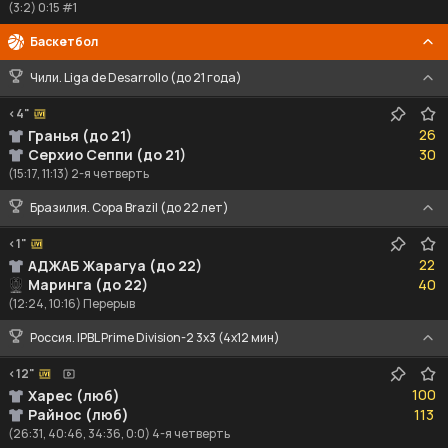
(3:2) 0:15 #1
Баскетбол
Чили. Liga de Desarrollo (до 21 года)
<4"
26
26
Гранья (до 21)
30
Серхио Сеппи (до 21)
30
(15:17, 11:13) 2-я четверть
Бразилия. Copa Brazil (до 22 лет)
<1"
22
22
АДЖАБ Жарагуа (до 22)
40
Маринга (до 22)
40
(12:24, 10:16) Перерыв
Россия. IPBL Prime Division-2 3x3 (4x12 мин)
<12"
100
100
Харес (люб)
113
Райнос (люб)
113
(26:31, 40:46, 34:36, 0:0) 4-я четверть