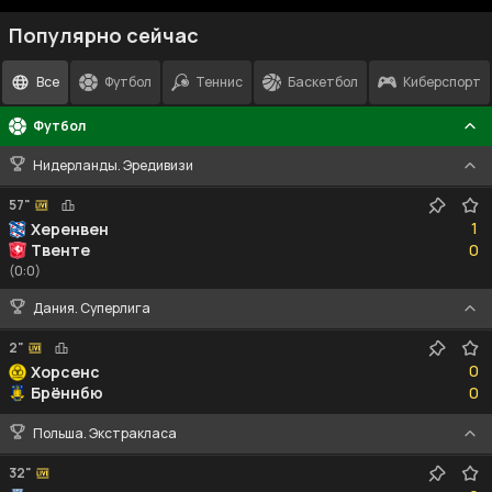
Популярно сейчас
Все
Футбол
Теннис
Баскетбол
Киберспорт
Футбол
Нидерланды. Эредивизи
57"
1
1
Херенвен
0
Твенте
0
(0:0)
Дания. Суперлига
2"
0
0
Хорсенс
0
Брённбю
0
Польша. Экстракласа
32"
0