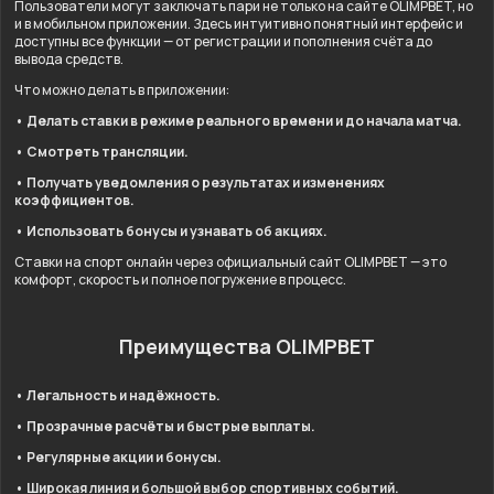
Пользователи могут заключать пари не только на сайте OLIMPBET, но
и в мобильном приложении. Здесь интуитивно понятный интерфейс и
доступны все функции — от регистрации и пополнения счёта до
вывода средств.
Что можно делать в приложении:
• Делать ставки в режиме реального времени и до начала матча.
• Смотреть трансляции.
• Получать уведомления о результатах и изменениях
коэффициентов.
• Использовать бонусы и узнавать об акциях.
Ставки на спорт онлайн через официальный сайт OLIMPBET — это
комфорт, скорость и полное погружение в процесс.
Преимущества OLIMPBET
• Легальность и надёжность.
• Прозрачные расчёты и быстрые выплаты.
• Регулярные акции и бонусы.
• Широкая линия и большой выбор спортивных событий.