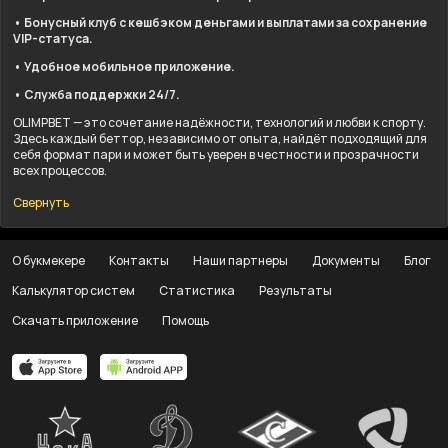
• Бонусный клуб с кешбэком деньгами и выплатами за сохранение
VIP-статуса.
• Удобное мобильное приложение.
• Служба поддержки 24/7.
OLIMPBET — это сочетание надёжности, технологий и любви к спорту.
Здесь каждый беттор, независимо от опыта, найдёт подходящий для
себя формат пари и может быть уверен в честности и прозрачности
всех процессов.
Свернуть
О букмекере
Контакты
Наши партнеры
Документы
Блог
Калькулятор систем
Статистика
Результаты
Скачать приложение
Помощь