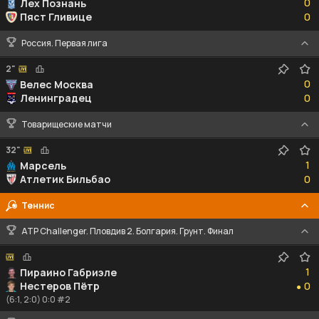
0
Лех Познань
0
Пяст Гливице
0
Россия. Первая лига
2"
0
0
Велес Москва
0
Ленинградец
0
Товарищеские матчи
32"
1
1
Марсель
0
Атлетик Бильбао
0
Теннис
ATP Challenger. Пловдив 2. Болгария. Грунт. Финал
1
1
Пираино Габриэле
0
Нестеров Пётр
0
●
(6:1, 2:0) 0:0 #2