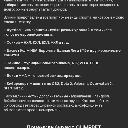
начала матча, так и во время игры: анализировать статистику,
выбирать исходы, включая форы и тоталы, а также прогнозировать
долгосрочные результаты турниров.
В линии представлены все популярные виды спорта, на которые можно
сделать ставку:
• Футбол — чемпионаты и кубки разных уровней, в том числе
топовые европейские лиги.
• Хоккей — НХЛ, КХЛ, ВХЛ, МХЛ и т. д.
• Баскетбол — НБА, Евролига, Единая Лига ВТБ и другие значимые
события.
• Теннис — турниры Большого шлема, ATP, WTA, ITF и
челленджеры.
• Бокс и ММА — топовые бои и андеркарды.
• Киберспорт — ивенты по CS2, Dota 2, Valorant, Overwatch 2,
StarCraft 2.
Также в линии есть и дополнительные направления — гандбол,
бейсбол, снукер, водное поло и многое другое. Каждое событие
сопровождается расширенной росписью, а коэффициенты
обновляются в реальном времени.
Почему выбирают OLIMPBET