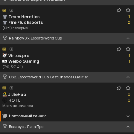
1
1
Team Heretics
0
Fire Flux Esports
0
(13:9) перерыв
Rainbow Six. Esports World Cup
1
1
Virtus.pro
1
Weibo Gaming
1
(7:0, 3:7, 4:1)
CS2. Esports World Cup: Last Chance Qualifier
0
0
JIJieHao
0
HOTU
0
Матч не начался
Настольный теннис
Беларусь. Лига Про