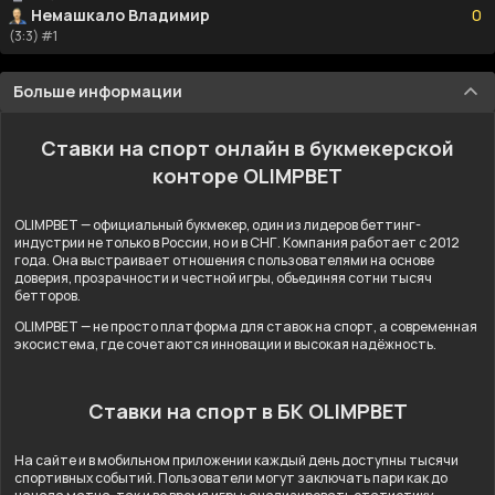
Немашкало Владимир
0
(3:3) #1
Больше информации
Ставки на спорт онлайн в букмекерской
конторе OLIMPBET
OLIMPBET — официальный букмекер, один из лидеров беттинг-
индустрии не только в России, но и в СНГ. Компания работает с 2012
года. Она выстраивает отношения с пользователями на основе
доверия, прозрачности и честной игры, объединяя сотни тысяч
бетторов.
OLIMPBET — не просто платформа для ставок на спорт, а современная
экосистема, где сочетаются инновации и высокая надёжность.
Ставки на спорт в БК OLIMPBET
На сайте и в мобильном приложении каждый день доступны тысячи
спортивных событий. Пользователи могут заключать пари как до