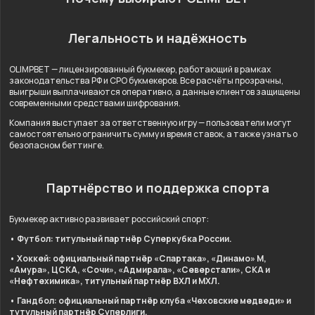
Легальность и надёжность
OLIMPBET — лицензированный букмекер, работающий в рамках
законодательства РФ и СРО букмекеров. Все расчёты прозрачны,
выигрыши выплачиваются оперативно, а данные клиентов защищены
современными средствами шифрования.
Компания выступает за ответственную игру — пользователи могут
самостоятельно ограничить сумму и время ставок, а также узнать о
безопасном беттинге.
Партнёрство и поддержка спорта
Букмекер активно развивает российский спорт:
• Футбол: титульный партнёр Суперкубка России.
• Хоккей: официальный партнёр «Спартака», «Динамо» М,
«Амура», ЦСКА, «Сочи», «Адмирала», «Северстали», СКА и
«Нефтехимика», титульный партнёр ВХЛ и МХЛ.
• Гандбол: официальный партнёр клуба «Чеховские медведи» и
тутульный партнёр Суперлиги.