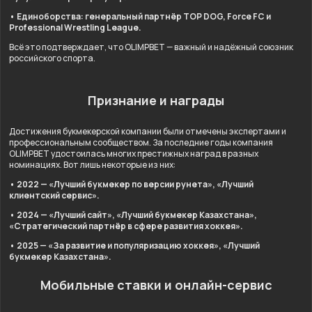
• Единоборства: генеральный партнёр TOP DOG, Force FC и
Professional Wrestling League.
Всё это подтверждает, что OLIMPBET — важный и надёжный союзник
российского спорта.
Признание и награды
Достижения букмекерской компании были отмечены экспертами и
профессиональным сообществом. За последние годы компания
OLIMPBET удостоилась многих престижных наград в разных
номинациях. Вот лишь некоторые из них:
• 2022 — «Лучший букмекер по версии рунета», «Лучший
клиентский сервис».
• 2024 — «Лучший сайт», «Лучший букмекер Казахстана»,
«Стратегический партнёр в сфере развития хоккея».
• 2025 — «За развитие и популяризацию хоккея», «Лучший
букмекер Казахстана».
Мобильные ставки и онлайн-сервис