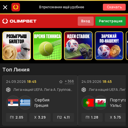
В приложении ещё удобнее
Скачать
Вход
Регистрация
Топ Линия
+
368
24.09.2026
18:45
24.09.2026
18:45
Лига наций UEFA. Лига A. Групповой этап
Сербия
Португа
Греция
Уэльс
П1
2.05
X
3.29
П2
4.11
П1
1.28
X
5.75