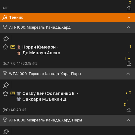
0
40"
Теннис
ATP 1000. Монреаль. Канада. Хард
1
1
Норри Кэмерон
-
Де Минаур Алекс
:
1
1
●
(5:7, 7:6, 1:1) 30:15 #2
WTA 1000. Торонто. Канада. Хард. Пары
0
0
Се Шу Вэй/Остапенко Е.
-
●
Саккари М./Векич Д.
:
0
0
(1:0) 40:40 #1
ATP 1000. Монреаль. Канада. Хард. Пары
1