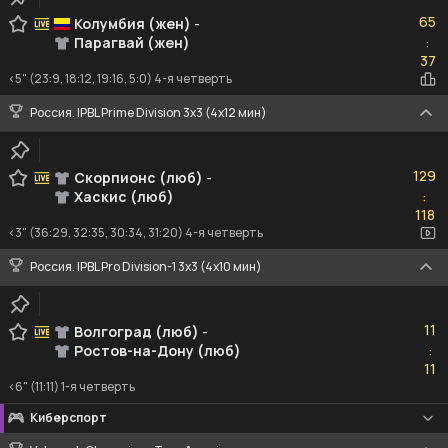
65
65
Колумбия (жен)
-
Парагвай (жен)
:
37
37
<5" (23:9, 18:12, 19:16, 5:0) 4-я четверть
Россия. IPBL Prime Division 3x3 (4x12 мин)
129
129
Скорпионс (люб)
-
Хаскис (люб)
:
118
118
<3" (36:29, 32:35, 30:34, 31:20) 4-я четверть
Россия. IPBL Pro Division-1 3x3 (4x10 мин)
11
11
Волгоград (люб)
-
Ростов-на-Дону (люб)
:
11
11
<6" (11:11) 1-я четверть
Киберспорт