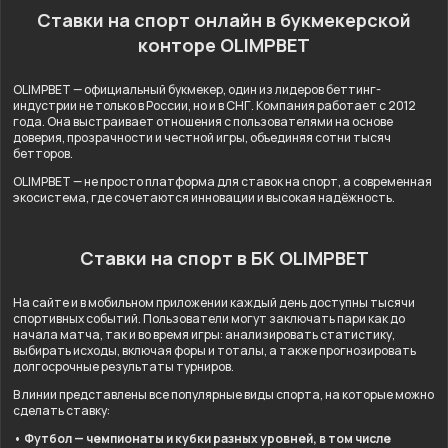
Ставки на спорт онлайн в букмекерской
конторе OLIMPBET
OLIMPBET — официальный букмекер, один из лидеров беттинг-
индустрии не только в России, но и в СНГ. Компания работает с 2012
года. Она выстраивает отношения с пользователями на основе
доверия, прозрачности и честной игры, объединяя сотни тысяч
бетторов.
OLIMPBET — не просто платформа для ставок на спорт, а современная
экосистема, где сочетаются инновации и высокая надёжность.
Ставки на спорт в БК OLIMPBET
На сайте и в мобильном приложении каждый день доступны тысячи
спортивных событий. Пользователи могут заключать пари как до
начала матча, так и во время игры: анализировать статистику,
выбирать исходы, включая форы и тоталы, а также прогнозировать
долгосрочные результаты турниров.
В линии представлены все популярные виды спорта, на которые можно
сделать ставку:
• Футбол — чемпионаты и кубки разных уровней, в том числе