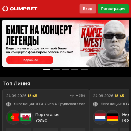
Вход
Регистрация
Топ Линия
+
364
24.09.2026
18:45
24.09.2026
18:45
Лига наций UEFA. Лига A. Групповой этап
Лига наций UEFA.
Португалия
Нид
Уэльс
Гер