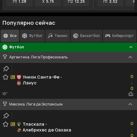
П1
1.28
X
5.75
П2
12.25
П1
2.52
X
Популярно сейчас
Все
Футбол
Теннис
Баскетбол
Киберспорт
Футбол
Аргентина. Лига Професиональ
0
0
Унион Санта-Фе
-
Ланус
:
0
0
10"
Мексика. Лига де Экспансьон
0
0
Тласкала
-
Алебрихес де Оахака
:
0
0