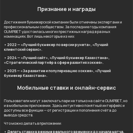
Признание и награды
Достижения букмекерской компании были отмечены экспертами и
профессиональным сообществом. За последние годы компания
OLIMPBET удостоилась многих престижных наград в разных
номинациях. Вот лишь некоторые из них:
• 2022 — «Лучший букмекер по версии рунета», «Лучший
клиентский сервис».
• 2024 — «Лучший сайт», «Лучший букмекер Казахстана»,
«Стратегический партнёр в сфере развития хоккея».
• 2025 — «За развитие и популяризацию хоккея», «Лучший
букмекер Казахстана».
Мобильные ставки и онлайн-сервис
Пользователи могут заключать пари не только на сайте OLIMPBET, но
и в мобильном приложении. Здесь интуитивно понятный интерфейс и
доступны все функции — от регистрации и пополнения счёта до
вывода средств.
Что можно делать в приложении:
• Делать ставки в режиме реального времени и до начала матча.