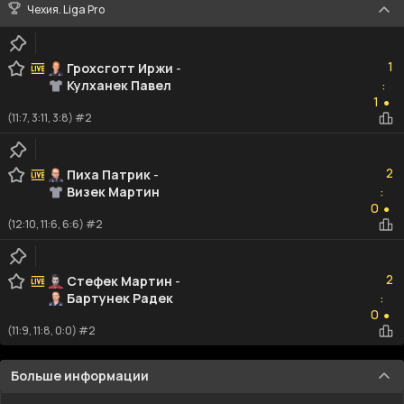
Чехия. Liga Pro
1
1
Грохсготт Иржи
-
Кулханек Павел
:
1
1
●
(11:7, 3:11, 3:8) #2
2
2
Пиха Патрик
-
Визек Мартин
:
0
0
●
(12:10, 11:6, 6:6) #2
2
2
Стефек Мартин
-
Бартунек Радек
:
0
0
●
(11:9, 11:8, 0:0) #2
Больше информации