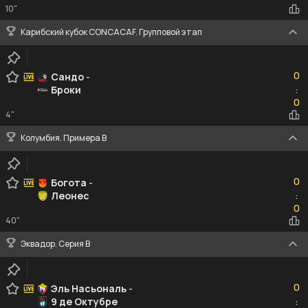
10"
Карибский кубок CONCACAF. Групповой этап
0
0
Сандо
-
Броки
:
0
0
4"
Колумбия. Примера B
0
0
Богота
-
Леонес
:
0
0
40"
Эквадор. Серия В
0
0
Эль Насьональ
-
9 де Октубре
:
0