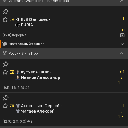
Valorant. Champions Tour Americas
1
1
Evil Geniuses
-
FURIA
:
0
0
(13:11) перерыв
Настольный теннис
Россия. Лига Про
1
1
Кутузов Олег
-
●
Иванов Александр
:
1
1
(9:11, 11:8, 8:8) #1
1
1
Аксентьев Сергей
-
Чагаев Алексей
:
1
1
●
(12:10, 2:11, 0:0) #2