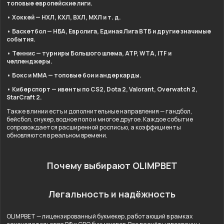
топовые европейские лиги.
• Хоккей — НХЛ, КХЛ, ВХЛ, МХЛ и т. д.
• Баскетбол — НБА, Евролига, Единая Лига ВТБ и другие значимые
события.
• Теннис — турниры Большого шлема, ATP, WTA, ITF и
челленджеры.
• Бокс и ММА — топовые бои и андеркарды.
• Киберспорт — ивенты по CS2, Dota 2, Valorant, Overwatch 2,
StarCraft 2.
Также в линии есть и дополнительные направления — гандбол,
бейсбол, снукер, водное поло и многое другое. Каждое событие
сопровождается расширенной росписью, а коэффициенты
обновляются в реальном времени.
Почему выбирают OLIMPBET
Легальность и надёжность
OLIMPBET — лицензированный букмекер, работающий в рамках