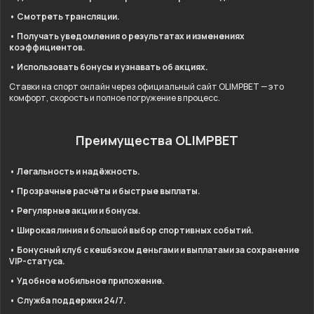
• Смотреть трансляции.
• Получать уведомления о результатах и изменениях
коэффициентов.
• Использовать бонусы и узнавать об акциях.
Ставки на спорт онлайн через официальный сайт OLIMPBET — это
комфорт, скорость и полное погружение в процесс.
Преимущества OLIMPBET
• Легальность и надёжность.
• Прозрачные расчёты и быстрые выплаты.
• Регулярные акции и бонусы.
• Широкая линия и большой выбор спортивных событий.
• Бонусный клуб с кешбэком деньгами и выплатами за сохранение
VIP-статуса.
• Удобное мобильное приложение.
• Служба поддержки 24/7.