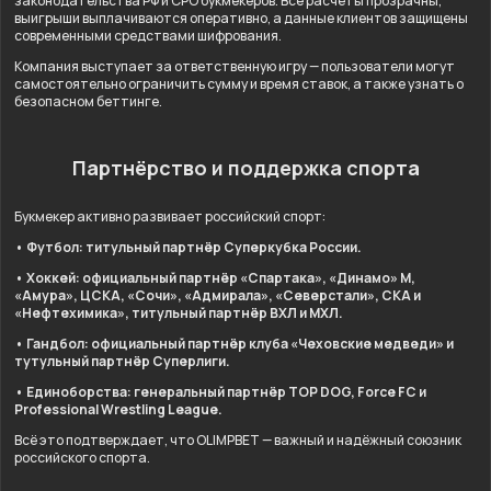
законодательства РФ и СРО букмекеров. Все расчёты прозрачны,
выигрыши выплачиваются оперативно, а данные клиентов защищены
современными средствами шифрования.
Компания выступает за ответственную игру — пользователи могут
самостоятельно ограничить сумму и время ставок, а также узнать о
безопасном беттинге.
Партнёрство и поддержка спорта
Букмекер активно развивает российский спорт:
• Футбол: титульный партнёр Суперкубка России.
• Хоккей: официальный партнёр «Спартака», «Динамо» М,
«Амура», ЦСКА, «Сочи», «Адмирала», «Северстали», СКА и
«Нефтехимика», титульный партнёр ВХЛ и МХЛ.
• Гандбол: официальный партнёр клуба «Чеховские медведи» и
тутульный партнёр Суперлиги.
• Единоборства: генеральный партнёр TOP DOG, Force FC и
Professional Wrestling League.
Всё это подтверждает, что OLIMPBET — важный и надёжный союзник
российского спорта.