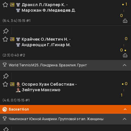
1
Драксл Л./Харпер К.
-
●
Марожан Ф./Медведев Д.
:
0
0
(6:4, 3:4) 15:15 #1
0
0
Крайчек О./Мектич Н.
-
Андреоцци Г./Гинар М.
:
0
0
●
(2:3) 0:40 #2
World Tennis M25. Лондрина. Бразилия. Грунт
0
0
Осорио Хуан Себастиан
-
●
Зейтуне Максимо
:
1
1
(4:6, 0:1) 15:15 #1
Баскетбол
Чемпионат Южной Америки. Групповой этап. Женщины