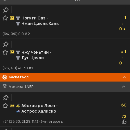
1
1
Ногути Саэ
-
Чжан Цзюнь Хань
:
0
0
●
(6:4, 0:0) 0:0 #2
1
1
Чжу Чэньтин
-
●
Дун Цзяли
:
0
0
(6:3, 4:0) 40:30 #1
Баскетбол
Мексика. LNBP
60
60
Абехас де Леон
-
Астрос Халиско
:
72
72
<2" (28:30, 21:29, 11:13) 3-я четверть