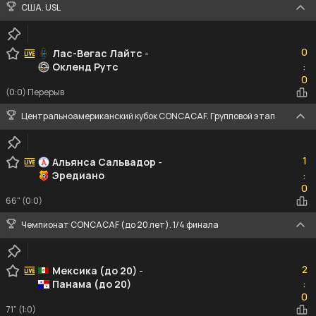
США. USL
0
0
Лас-Вегас Лайтс
-
Окленд Рутс
:
0
0
(0:0) Перерыв
Центральноамериканский кубок CONCACAF. Групповой этап
1
1
Альянса Сальвадор
-
Эредиано
:
0
0
66" (0:0)
Чемпионат CONCACAF (до 20 лет). 1/4 финала
2
2
Мексика (до 20)
-
Панама (до 20)
:
0
0
71" (1:0)