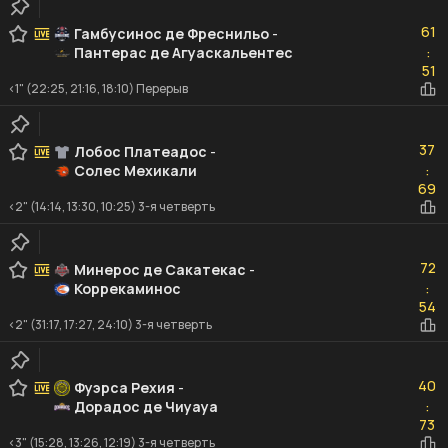
61
61
Гамбусинос де Фреснильо
-
Пантерас де Агуаскальентес
:
51
51
<1" (22:25, 21:16, 18:10) Перерыв
37
37
Лобос Платеадос
-
Солес Мехикали
:
69
69
<2" (14:14, 13:30, 10:25) 3-я четверть
72
72
Минерос де Сакатекас
-
Коррекаминос
:
54
54
<2" (31:17, 17:27, 24:10) 3-я четверть
40
40
Фуэрса Рехия
-
Дорадос де Чиуауа
:
73
73
<3" (15:28, 13:26, 12:19) 3-я четверть