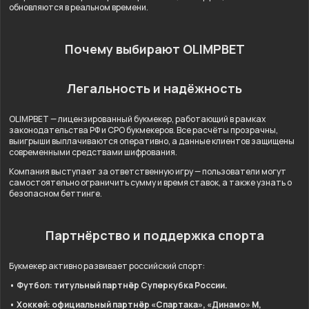
обновляются в реальном времени.
Почему выбирают OLIMPBET
Легальность и надёжность
OLIMPBET — лицензированный букмекер, работающий в рамках
законодательства РФ и СРО букмекеров. Все расчёты прозрачны,
выигрыши выплачиваются оперативно, а данные клиентов защищены
современными средствами шифрования.
Компания выступает за ответственную игру — пользователи могут
самостоятельно ограничить сумму и время ставок, а также узнать о
безопасном беттинге.
Партнёрство и поддержка спорта
Букмекер активно развивает российский спорт:
• Футбол: титульный партнёр Суперкубка России.
• Хоккей: официальный партнёр «Спартака», «Динамо» М,