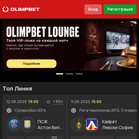
Вход
Регистрация
Топ Линия
+
864
12.08.2026
19:00
11.08.2026
15:00
Суперкубок UEFA
Лига Чемпионов UEFA. 3-й квали
ПСЖ
Кайрат
Астон Вилла
Левски София
П2