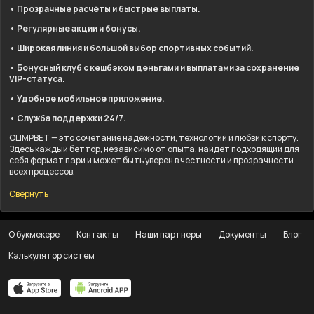
• Прозрачные расчёты и быстрые выплаты.
• Регулярные акции и бонусы.
• Широкая линия и большой выбор спортивных событий.
• Бонусный клуб с кешбэком деньгами и выплатами за сохранение
VIP-статуса.
• Удобное мобильное приложение.
• Служба поддержки 24/7.
OLIMPBET — это сочетание надёжности, технологий и любви к спорту.
Здесь каждый беттор, независимо от опыта, найдёт подходящий для
себя формат пари и может быть уверен в честности и прозрачности
всех процессов.
Свернуть
О букмекере
Контакты
Наши партнеры
Документы
Блог
Калькулятор систем