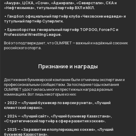
«Амура», ЦСКА, «Сочи», «Адмирала», «Северстали», СКА и
«Нефтехимика», титульный партнёр ВХЛ и МХЛ.
• Гандбол: официальный партнёр клуба «Чеховские медведи» и
тутульный партнёр Суперлиги.
• Единоборства: генеральный партнёр TOP DOG, Force FC и
Professional Wrestling League.
Всё это подтверждает, что OLIMPBET — важный и надёжный союзник
российского спорта.
Признание и награды
Достижения букмекерской компании были отмечены экспертами и
профессиональным сообществом. За последние годы компания
OLIMPBET удостоилась многих престижных наград в разных
номинациях. Вот лишь некоторые из них:
• 2022 — «Лучший букмекер по версии рунета», «Лучший
клиентский сервис».
• 2024 — «Лучший сайт», «Лучший букмекер Казахстана»,
«Стратегический партнёр в сфере развития хоккея».
• 2025 — «За развитие и популяризацию хоккея», «Лучший
букмекер Казахстана».