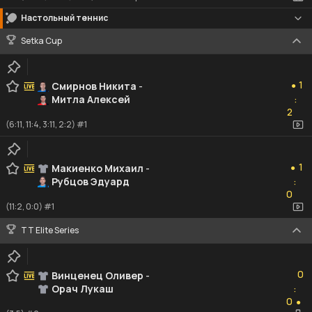
Настольный теннис
Setka Cup
1
1
Смирнов Никита
-
●
Митла Алексей
:
2
2
(6:11, 11:4, 3:11, 2:2) #1
1
1
Макиенко Михаил
-
●
Рубцов Эдуард
:
0
0
(11:2, 0:0) #1
TT Elite Series
0
0
Винценец Оливер
-
Орач Лукаш
:
0
0
●