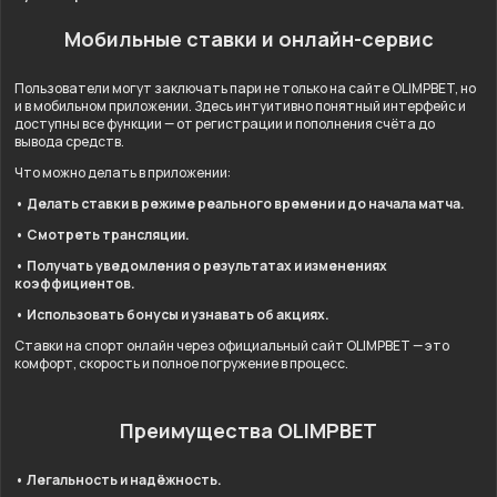
Мобильные ставки и онлайн-сервис
Пользователи могут заключать пари не только на сайте OLIMPBET, но
и в мобильном приложении. Здесь интуитивно понятный интерфейс и
доступны все функции — от регистрации и пополнения счёта до
вывода средств.
Что можно делать в приложении:
• Делать ставки в режиме реального времени и до начала матча.
• Смотреть трансляции.
• Получать уведомления о результатах и изменениях
коэффициентов.
• Использовать бонусы и узнавать об акциях.
Ставки на спорт онлайн через официальный сайт OLIMPBET — это
комфорт, скорость и полное погружение в процесс.
Преимущества OLIMPBET
• Легальность и надёжность.