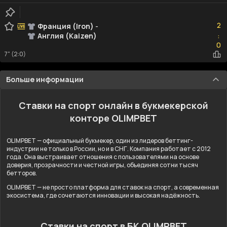
2
2
Франция (Iron)
-
Англия (Kaizen)
:
0
0
7" (2:0)
Больше информации
Ставки на спорт онлайн в букмекерской
конторе OLIMPBET
OLIMPBET — официальный букмекер, один из лидеров беттинг-
индустрии не только в России, но и в СНГ. Компания работает с 2012
года. Она выстраивает отношения с пользователями на основе
доверия, прозрачности и честной игры, объединяя сотни тысяч
бетторов.
OLIMPBET — не просто платформа для ставок на спорт, а современная
экосистема, где сочетаются инновации и высокая надёжность.
Ставки на спорт в БК OLIMPBET