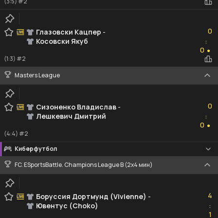
(3:5) #2
0
0
Глазовски Кацпер
-
Косовски Якуб
:
0
0
●
(1:3) #2
Masters League
0
0
Сизоненко Владислав
-
Лешкевич Дмитрий
:
0
0
●
(4:4) #2
Киберфутбол
FC. ESportsBattle. Champions League B (2x4 мин)
4
4
Боруссия Дортмунд (Vivienne)
-
Ювентус (Choko)
:
1
1