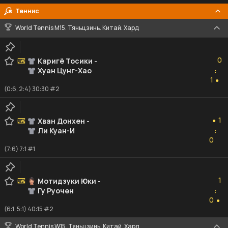
Теннис
World Tennis M15. Тяньцзинь. Китай. Хард
0
0
Каригё Тосики
-
Хуан Цунг-Хао
:
1
1
●
(0:6, 2:4) 30:30 #2
1
1
Хван Донхен
-
●
Ли Куан-И
:
0
0
(7:6) 7:1 #1
1
1
Мотидзуки Юки
-
Гу Руочен
:
0
0
●
(6:1, 5:1) 40:15 #2
World Tennis W15. Тяньцзинь. Китай. Хард