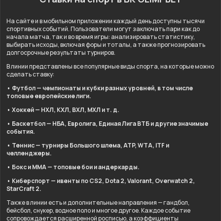
На сайте и в мобильном приложении каждый день доступны тысячи
спортивных событий. Пользователи могут заключать пари как до
начала матча, так и во время игры: анализировать статистику,
выбирать исходы, включая форы и тоталы, а также прогнозировать
долгосрочные результаты турниров.
В линии представлены все популярные виды спорта, на которые можно
сделать ставку:
• Футбол — чемпионаты и кубки разных уровней, в том числе
топовые европейские лиги.
• Хоккей — НХЛ, КХЛ, ВХЛ, МХЛ и т. д.
• Баскетбол — НБА, Евролига, Единая Лига ВТБ и другие значимые
события.
• Теннис — турниры Большого шлема, ATP, WTA, ITF и
челленджеры.
• Бокс и ММА — топовые бои и андеркарды.
• Киберспорт — ивенты по CS2, Dota 2, Valorant, Overwatch 2,
StarCraft 2.
Также в линии есть и дополнительные направления — гандбол,
бейсбол, снукер, водное поло и многое другое. Каждое событие
сопровождается расширенной росписью, а коэффициенты