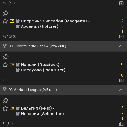
75" (3:1)
3
3
Спортинг Лиссабон (Maggett0)
-
Арсенал (Noltzer)
:
1
1
76" (3:0)
FC. ESportsBattle. Serie A (2x4 мин.)
0
0
Наполи (Rossfcdk)
-
Сассуоло (Inquisitor)
:
0
0
16"
FC. Adriatic League (2х5 мин)
3
3
Бельгия (Felix)
-
Испания (Sebastian)
:
1
1
7" (3:1)