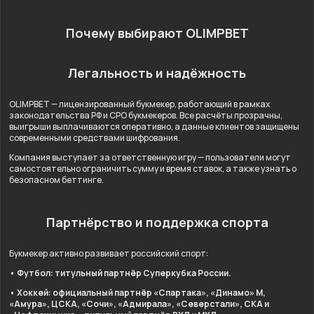
Почему выбирают OLIMPBET
Легальность и надёжность
OLIMPBET — лицензированный букмекер, работающий в рамках
законодательства РФ и СРО букмекеров. Все расчёты прозрачны,
выигрыши выплачиваются оперативно, а данные клиентов защищены
современными средствами шифрования.
Компания выступает за ответственную игру — пользователи могут
самостоятельно ограничить сумму и время ставок, а также узнать о
безопасном беттинге.
Партнёрство и поддержка спорта
Букмекер активно развивает российский спорт:
• Футбол: титульный партнёр Суперкубка России.
• Хоккей: официальный партнёр «Спартака», «Динамо» М,
«Амура», ЦСКА, «Сочи», «Адмирала», «Северстали», СКА и