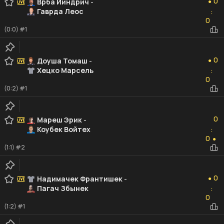
0
Врба Йиндрич
-
●
Гаврда Леос
:
0
0
(0:0) #1
0
0
Доуша Томаш
-
●
Хецко Марсель
:
0
0
(0:2) #1
0
0
Мареш Эрик
-
Коубек Войтех
:
0
0
●
(1:1) #2
0
0
Надимачек Франтишек
-
●
Пагач Збынек
:
0
0
(1:2) #1