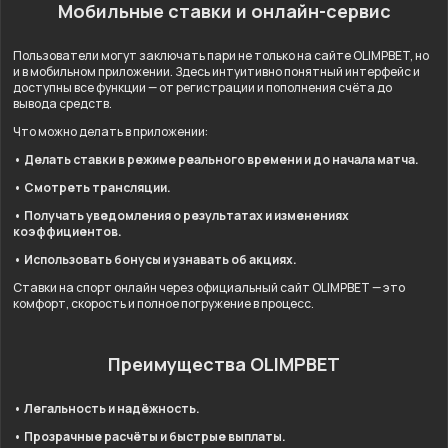
Мобильные ставки и онлайн-сервис
Пользователи могут заключать пари не только на сайте OLIMPBET, но
и в мобильном приложении. Здесь интуитивно понятный интерфейс и
доступны все функции — от регистрации и пополнения счёта до
вывода средств.
Что можно делать в приложении:
• Делать ставки в режиме реального времени и до начала матча.
• Смотреть трансляции.
• Получать уведомления о результатах и изменениях
коэффициентов.
• Использовать бонусы и узнавать об акциях.
Ставки на спорт онлайн через официальный сайт OLIMPBET — это
комфорт, скорость и полное погружение в процесс.
Преимущества OLIMPBET
• Легальность и надёжность.
• Прозрачные расчёты и быстрые выплаты.