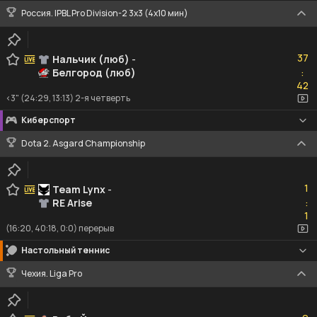
Россия. IPBL Pro Division-2 3x3 (4x10 мин)
37
37
Нальчик (люб)
-
Белгород (люб)
:
42
42
<3" (24:29, 13:13) 2-я четверть
Киберспорт
Dota 2. Asgard Championship
1
1
Team Lynx
-
RE Arise
:
1
1
(16:20, 40:18, 0:0) перерыв
Настольный теннис
Чехия. Liga Pro
0