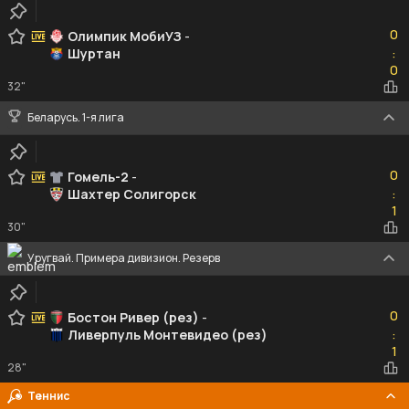
0
0
Олимпик МобиУЗ
-
Шуртан
:
0
0
32"
Беларусь. 1-я лига
0
0
Гомель-2
-
Шахтер Солигорск
:
1
1
30"
Уругвай. Примера дивизион. Резерв
0
0
Бостон Ривер (рез)
-
Ливерпуль Монтевидео (рез)
:
1
1
28"
Теннис