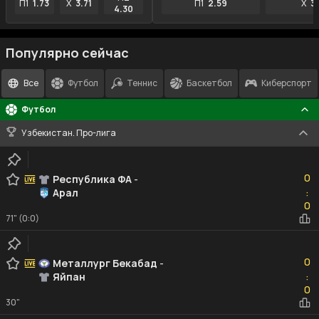
П1
1.73
X
3.71
П1
2.59
X
3
4.30
Популярно сейчас
Все
Футбол
Теннис
Баскетбол
Киберспорт
Футбол
Узбекистан. Про-лига
0
0
Республика ФА
-
Арал
:
0
0
71" (0:0)
0
0
Металлург Бекабад
-
Яйпан
:
0
0
30"