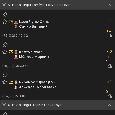
ATP Challenger. Гамбург. Германия. Грунт
1
1
Цзэн Чунь-Синь
-
Сачко Виталий
:
0
0
●
(7:5, 0:2) 0:40 #2
0
0
Крету Чезар
-
●
Мёллер Марвин
:
1
1
(1:6, 2:4) 40:30 #1
1
1
Рибейро Эдуардо
-
●
Алькала Гурри Макс
:
0
0
(6:4, 2:1) 15:0 #1
ATP Challenger. Тоди. Италия. Грунт