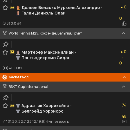
0
0
Дельен Веласко Муркель Алехандро
-
●
Галан Даниэль-Элаи
:
0
0
(3:3) 0:0 #1
World Tennis M25. Коксейде. Бельгия. Грунт
0
0
Мартерер Максимилиан
-
●
Понтьодикромо Сидан
:
0
0
(1:1) 40:0 #1
Баскетбол
BSKT Cup International
74
74
Адриатик Харрикейнс
-
Белгрейд Уорриорс
:
48
48
<1" (11:20, 22:7, 22:12, 19:9) 4-я четверть