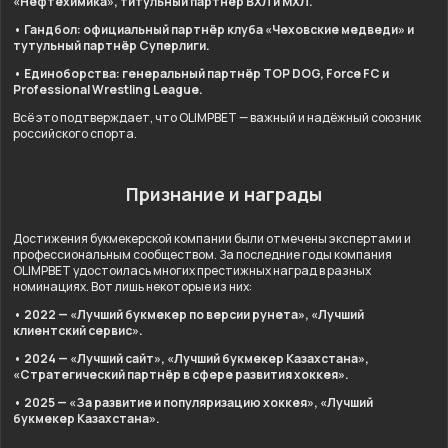
«Нефтехимика», титульный партнёр ВХЛ и МХЛ.
• Гандбол: официальный партнёр клуба «Чеховские медведи» и
тутульный партнёр Суперлиги.
• Единоборства: генеральный партнёр TOP DOG, Force FC и
Professional Wrestling League.
Всё это подтверждает, что OLIMPBET — важный и надёжный союзник
российского спорта.
Признание и награды
Достижения букмекерской компании были отмечены экспертами и
профессиональным сообществом. За последние годы компания
OLIMPBET удостоилась многих престижных наград в разных
номинациях. Вот лишь некоторые из них:
• 2022 — «Лучший букмекер по версии рунета», «Лучший
клиентский сервис».
• 2024 — «Лучший сайт», «Лучший букмекер Казахстана»,
«Стратегический партнёр в сфере развития хоккея».
• 2025 — «За развитие и популяризацию хоккея», «Лучший
букмекер Казахстана».