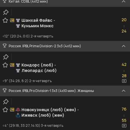
Китай. CDBL (4x12 мин)
20
20
Шанхай Файвс
-
Куньмин Монкс
:
24
24
<12" (20:24, 0:0) 2-я четверть
Россия. IPBL Prime Division-2 3x3 (4x12 мин)
42
42
Кондорс (люб)
-
Леопардс (люб)
:
28
28
<9" (34:26, 8:2) 2-я четверть
Россия. IPBL Pro Division-1 3x3 (4x10 мин). Женщины
76
76
Новокузнецк (люб) (жен)
-
Ижевск (люб) (жен)
:
55
55
<4" (29:18, 33:27, 14:10) 3-я четверть