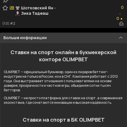
0
0
Шотковский Ян
-
Зика Тадеаш
:
0
0
●
(1:0) #2
Больше информации
Ставки на спорт онлайн в букмекерской
конторе OLIMPBET
OLIMPBET — официальный букмекер, один из лидеров беттинг-
индустрии не только в России, но и в СНГ. Компания работает с 2012
года. Она выстраивает отношения с пользователями на основе
доверия, прозрачности и честной игры, объединяя сотни тысяч
бетторов.
OLIMPBET — не просто платформа для ставок на спорт, а современная
экосистема, где сочетаются инновации и высокая надёжность.
Ставки на спорт в БК OLIMPBET