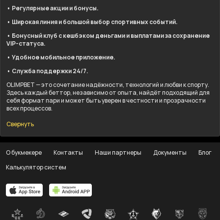
• Регулярные акции и бонусы.
• Широкая линия и большой выбор спортивных событий.
• Бонусный клуб с кешбэком деньгами и выплатами за сохранение
VIP-статуса.
• Удобное мобильное приложение.
• Служба поддержки 24/7.
OLIMPBET — это сочетание надёжности, технологий и любви к спорту.
Здесь каждый беттор, независимо от опыта, найдёт подходящий для
себя формат пари и может быть уверен в честности и прозрачности
всех процессов.
Свернуть
О букмекере
Контакты
Наши партнеры
Документы
Блог
Калькулятор систем