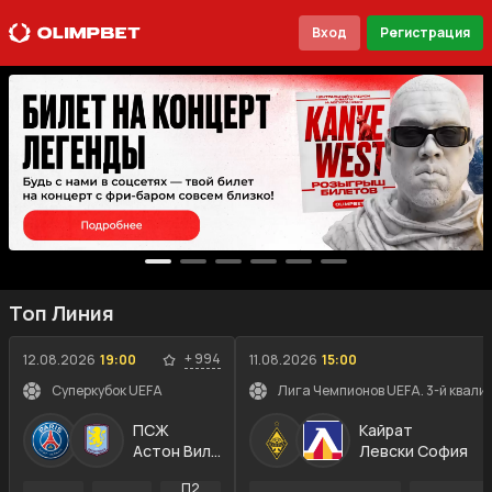
Вход
Регистрация
Топ Линия
+
994
12.08.2026
19:00
11.08.2026
15:00
Суперкубок UEFA
Лига Чемпионов UEFA. 3-й квали
ПСЖ
Кайрат
Астон Вилла
Левски София
П2