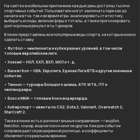
На сайте и в мобильном приложении каждый день доступны тысячи
спортивных событий. Пользователи могут заключать пари как до
начала матча, так и во время игры: анализировать статистику,
выбирать исходы, включая форы и тоталы, а также прогнозировать
долгосрочные результаты турниров.
В линии представлены все популярные виды спорта, на которые можно
сделать ставку:
• Футбол — чемпионаты и кубки разных уровней, в том числе
топовые европейские лиги.
• Хоккей — НХЛ, КХЛ, ВХЛ, МХЛ и т. д.
• Баскетбол — НБА, Евролига, Единая Лига ВТБ и другие значимые
события.
• Теннис — турниры Большого шлема, ATP, WTA, ITF и
челленджеры.
• Бокс и ММА — топовые бои и андеркарды.
• Киберспорт — ивенты по CS2, Dota 2, Valorant, Overwatch 2,
StarCraft 2.
Также в линии есть и дополнительные направления — гандбол,
бейсбол, снукер, водное поло и многое другое. Каждое событие
сопровождается расширенной росписью, а коэффициенты
обновляются в реальном времени.