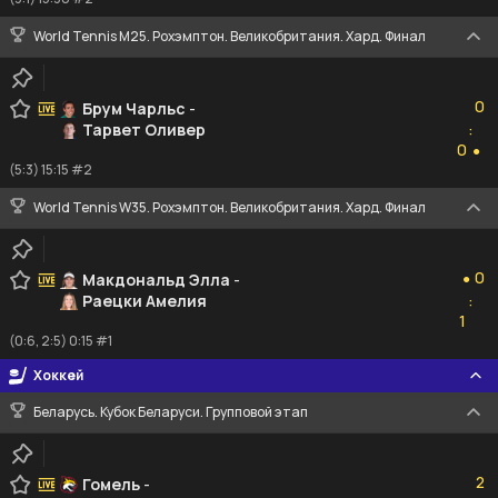
World Tennis M25. Рохэмптон. Великобритания. Хард. Финал
0
0
Брум Чарльс
-
Тарвет Оливер
:
0
0
●
(5:3) 15:15 #2
World Tennis W35. Рохэмптон. Великобритания. Хард. Финал
0
0
Макдональд Элла
-
●
Раецки Амелия
:
1
1
(0:6, 2:5) 0:15 #1
Хоккей
Беларусь. Кубок Беларуси. Групповой этап
2
2
Гомель
-