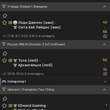
Уганда. Division 1. Женщины
42
42
Лэди Джиллс (жен)
-
Сита Хай Лейдис (жен)
:
56
56
<4" (7:18, 15:7, 11:22, 9:9) 4-я четверть
Россия. IPBL Pro Division-2 3x3 (4x10 мин)
50
50
Тула (люб)
-
Архангельск (люб)
:
32
32
<4" (31:18, 19:14) 2-я четверть
Киберспорт
Valorant. Champions Tour China
1
1
EDward Gaming
-