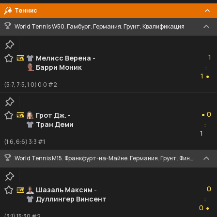
Теннис
World Tennis W50. Гамбург. Германия. Грунт. Квалификация
1
1
Мелисс Верена
-
Барри Моник
:
1
1
●
(5:7, 7:5, 1:0) 0:0 #2
0
0
Грот Дж.
-
●
Тран Деми
:
1
1
(1:6, 6:6) 3:3 #1
World Tennis M15. Франкфурт-на-Майне. Германия. Грунт. Финал
0
0
Шазаль Максим
-
Дуллингер Винсент
:
0
0
●
(3:1) 15:30 #2