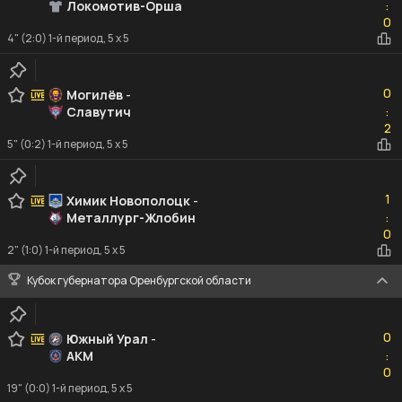
Локомотив-Орша
:
0
0
4" (2:0) 1-й период, 5 x 5
0
0
Могилёв
-
Славутич
:
2
2
5" (0:2) 1-й период, 5 x 5
1
1
Химик Новополоцк
-
Металлург-Жлобин
:
0
0
2" (1:0) 1-й период, 5 x 5
Кубок губернатора Оренбургской области
0
0
Южный Урал
-
АКМ
:
0
0
19" (0:0) 1-й период, 5 x 5