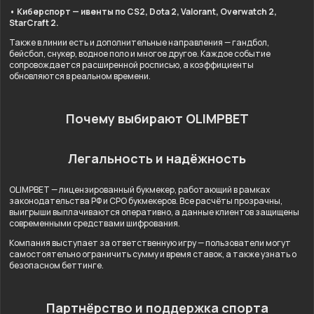
• Киберспорт — ивенты по CS2, Dota 2, Valorant, Overwatch 2,
StarCraft 2.
Также в линии есть и дополнительные направления — гандбол,
бейсбол, снукер, водное поло и многое другое. Каждое событие
сопровождается расширенной росписью, а коэффициенты
обновляются в реальном времени.
Почему выбирают OLIMPBET
Легальность и надёжность
OLIMPBET — лицензированный букмекер, работающий в рамках
законодательства РФ и СРО букмекеров. Все расчёты прозрачны,
выигрыши выплачиваются оперативно, а данные клиентов защищены
современными средствами шифрования.
Компания выступает за ответственную игру — пользователи могут
самостоятельно ограничить сумму и время ставок, а также узнать о
безопасном беттинге.
Партнёрство и поддержка спорта