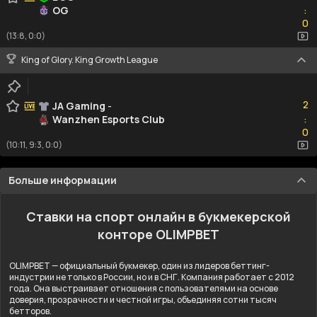
OG
:
0
0
(13:8, 0:0)
King of Glory. King Growth League
2
2
JA Gaming
-
Wanzhen Esports Club
:
0
0
(10:11, 9:3, 0:0)
Больше информации
Ставки на спорт онлайн в букмекерской
конторе OLIMPBET
OLIMPBET — официальный букмекер, один из лидеров беттинг-
индустрии не только в России, но и в СНГ. Компания работает с 2012
года. Она выстраивает отношения с пользователями на основе
доверия, прозрачности и честной игры, объединяя сотни тысяч
бетторов.