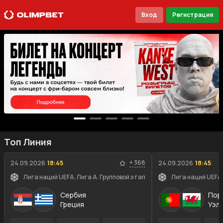
Вход
Регистрация
Топ Линия
+
368
24.09.2026
18:45
24.09.2026
18:45
Лига наций UEFA. Лига A. Групповой этап
Лига наций UEFA.
Сербия
Пор
Греция
Уэл