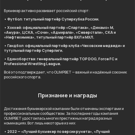
Букмекер активно развивает российский спорт:
• Футбол: титульный партнёр Суперкубка России.
• Хоккей: официальный партнёр «Спартака», «Динамо» М,
«Амура», ЦСКА, «Сочи», «Адмирала», «Северстали», СКА и
«Нефтехимика», титульный партнёр ВХЛ и МХЛ.
• Гандбол: официальный партнёр клуба «Чеховские медведи» и
тутульный партнёр Суперлиги.
• Единоборства: генеральный партнёр TOP DOG, Force FC и
Professional Wrestling League.
Всё это подтверждает, что OLIMPBET — важный и надёжный союзник
российского спорта.
Признание и награды
Достижения букмекерской компании были отмечены экспертами и
профессиональным сообществом. За последние годы компания
OLIMPBET удостоилась многих престижных наград в разных
номинациях. Вот лишь некоторые из них:
• 2022 — «Лучший букмекер по версии рунета», «Лучший