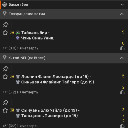
Баскетбол
Товарищеские матчи
9
9
Тайвань Бир
-
Чэнь Синь Унив.
:
0
0
<7" (9:0) 1-я четверть
Китай. NBL (до 19 лет)
5
5
Ляонин Флаин Леопардс (до 19)
-
Синьцзян Флайинг Тайгерс (до 19)
:
2
2
<7" (5:2) 1-я четверть
3
3
Сычуань Блю Уэйлз (до 19)
-
Тяньцзинь Пионирс (до 19)
:
2
2
<8" (3:2) 1-я четверть