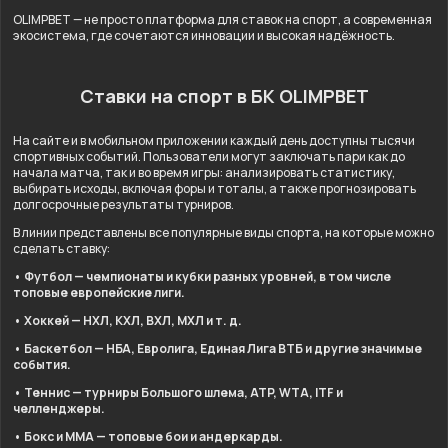
OLIMPBET — не просто платформа для ставок на спорт, а современная
экосистема, где сочетаются инновации и высокая надёжность.
Ставки на спорт в БК OLIMPBET
На сайте и в мобильном приложении каждый день доступны тысячи
спортивных событий. Пользователи могут заключать пари как до
начала матча, так и во время игры: анализировать статистику,
выбирать исходы, включая форы и тоталы, а также прогнозировать
долгосрочные результаты турниров.
В линии представлены все популярные виды спорта, на которые можно
сделать ставку:
• Футбол — чемпионаты и кубки разных уровней, в том числе
топовые европейские лиги.
• Хоккей — НХЛ, КХЛ, ВХЛ, МХЛ и т. д.
• Баскетбол — НБА, Евролига, Единая Лига ВТБ и другие значимые
события.
• Теннис — турниры Большого шлема, ATP, WTA, ITF и
челленджеры.
• Бокс и ММА — топовые бои и андеркарды.