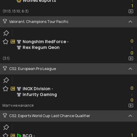
Wolves eSports
:
1
1
(11:13, 13:10, 6:3)
Valorant. Champions Tour Pacific
0
0
Nongshim RedForce
-
Rex Regum Qeon
:
0
0
(3:1)
CS2. European Pro League
0
0
INOX Division
-
Infurity Gaming
:
0
0
Матч не начался
CS2. Esports World Cup: Last Chance Qualifier
1
1
BCG
-