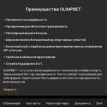
Преимущества OLIMPBET
• Легальность и надёжность.
• Прозрачные расчёты и быстрые выплаты.
• Регулярные акции и бонусы.
• Широкая линия и большой выбор спортивных событий.
• Бонусный клуб с кешбэком деньгами и выплатами за сохранение
VIP-статуса.
• Удобное мобильное приложение.
• Служба поддержки 24/7.
OLIMPBET — это сочетание надёжности, технологий и любви к спорту.
Здесь каждый беттор, независимо от опыта, найдёт подходящий для
себя формат пари и может быть уверен в честности и прозрачности
всех процессов.
Свернуть
О букмекере
Контакты
Наши партнеры
Документы
Блог