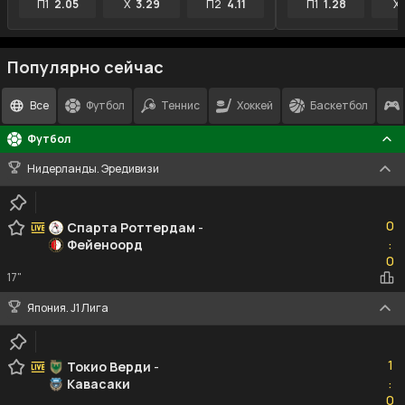
П1
2.05
X
3.29
П2
4.11
П1
1.28
X
Популярно сейчас
Все
Футбол
Теннис
Хоккей
Баскетбол
Футбол
Нидерланды. Эредивизи
0
0
Спарта Роттердам
-
Фейеноорд
:
0
0
17"
Япония. J1 Лига
1
1
Токио Верди
-
Кавасаки
:
0
0