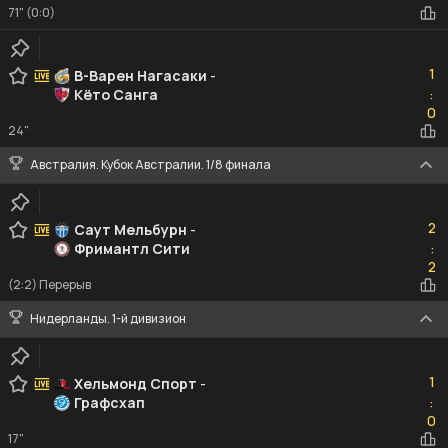
71" (0:0)
1
1
В-Варен Нагасаки
-
Кёто Санга
:
0
0
24"
Австралия. Кубок Австралии. 1/8 финала
2
2
Саут Мельбурн
-
Фримантл Сити
:
2
2
(2:2) Перерыв
Нидерланды. 1-й дивизион
1
1
Хельмонд Спорт
-
Графсхап
:
0
0
17"