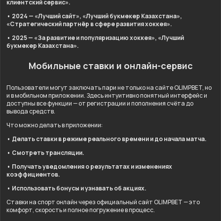
клиентский сервис».
• 2024 — «Лучший сайт», «Лучший букмекер Казахстана»,
«Стратегический партнёр в сфере развития хоккея».
• 2025 — «За развитие и популяризацию хоккея», «Лучший
букмекер Казахстана».
Мобильные ставки и онлайн-сервис
Пользователи могут заключать пари не только на сайте OLIMPBET, но
и в мобильном приложении. Здесь интуитивно понятный интерфейс и
доступны все функции — от регистрации и пополнения счёта до
вывода средств.
Что можно делать в приложении:
• Делать ставки в режиме реального времени и до начала матча.
• Смотреть трансляции.
• Получать уведомления о результатах и изменениях
коэффициентов.
• Использовать бонусы и узнавать об акциях.
Ставки на спорт онлайн через официальный сайт OLIMPBET — это
комфорт, скорость и полное погружение в процесс.