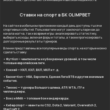
Ставки на спорт в БК OLIMPBET
На сайте и в мобильном приложении каждый день доступны тысячи
спортивных событий. Пользователи могут заключать пари как до
начала матча, так и во время игры: анализировать статистику,
выбирать исходы, включая форы и тоталы, а также прогнозировать
долгосрочные результаты турниров.
В линии представлены все популярные виды спорта, на которые можно
сделать ставку:
• Футбол — чемпионаты и кубки разных уровней, в том числе
топовые европейские лиги.
• Хоккей — НХЛ, КХЛ, ВХЛ, МХЛ и т. д.
• Баскетбол — НБА, Евролига, Единая Лига ВТБ и другие значимые
события.
• Теннис — турниры Большого шлема, ATP, WTA, ITF и
челленджеры.
• Бокс и ММА — топовые бои и андеркарды.
• Киберспорт — ивенты по CS2, Dota 2, Valorant, Overwatch 2,
StarCraft 2.