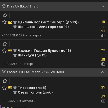
Китай. NBL (до 19 лет)
19
19
Цзилинь Нортист Тайгерс (до 19)
-
Шеньчжэнь Авиаторс (до 19)
:
23
23
<8" (19:21, 0:2) 2-я четверть
20
20
Чжэцзян Голден Буллс (до 19)
-
Шаньдун (до 19)
:
25
25
<1" (20:25) 1-я четверть
Россия. IPBL Pro Division-2 3x3 (4x10 мин)
25
25
Тихорецк (люб)
-
Севастополь (люб)
:
27
27
<1" (25:27) 1-я четверть