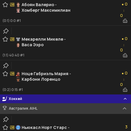
0
Абоян Валерио
-
●
Хомберг Максимилиан
:
0
0
(0:1) 0:0 #1
0
0
Мекарелли Микеле
-
●
Васа Ээро
:
0
0
(1:1) 40:40 #1
0
0
Ноце Габриэль Мария
-
●
Карбони Лоренцо
:
0
0
(0:2) 0:15 #1
Хоккей
Австралия. AIHL
3
3
Ньюкасл Норт Старс
-