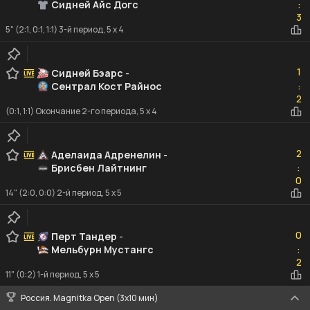
Сидней Айс Догс
:
3
3
5" (2:1, 0:1, 1:1) 3-й период, 5 x 4
1
1
Сидней Бэарс
-
Сентрал Кост Райнос
:
2
2
(0:1, 1:1) Окончание 2-го периода, 5 x 4
2
2
Аделаида Адренелин
-
Брисбен Лайтнинг
:
0
0
14" (2:0, 0:0) 2-й период, 5 x 5
0
0
Перт Тандер
-
Мельбурн Мустангс
:
2
2
11" (0:2) 1-й период, 5 x 5
Россия. Magnitka Open (3х10 мин)