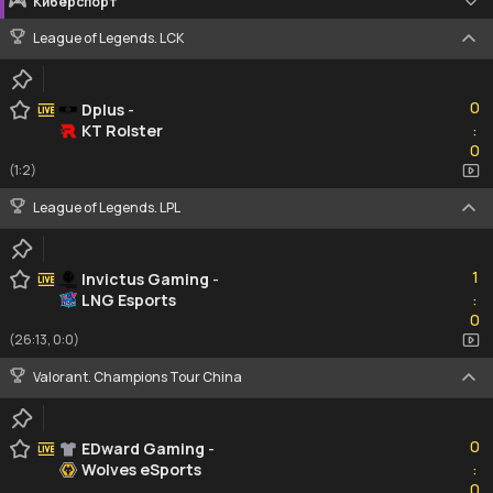
Киберспорт
League of Legends. LCK
0
0
Dplus
-
KT Rolster
:
0
0
(1:2)
League of Legends. LPL
1
1
Invictus Gaming
-
LNG Esports
:
0
0
(26:13, 0:0)
Valorant. Champions Tour China
0
0
EDward Gaming
-
Wolves eSports
:
0
0