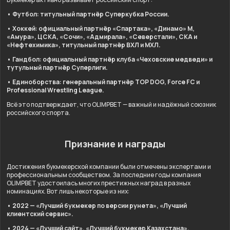
• Футбол: титульный партнёр Суперкубка России.
• Хоккей: официальный партнёр «Спартака», «Динамо» М,
«Амура», ЦСКА, «Сочи», «Адмирала», «Северстали», СКА и
«Нефтехимика», титульный партнёр ВХЛ и МХЛ.
• Гандбол: официальный партнёр клуба «Чеховские медведи» и
тутульный партнёр Суперлиги.
• Единоборства: генеральный партнёр TOP DOG, Force FC и
Professional Wrestling League.
Всё это подтверждает, что OLIMPBET — важный и надёжный союзник
российского спорта.
Признание и награды
Достижения букмекерской компании были отмечены экспертами и
профессиональным сообществом. За последние годы компания
OLIMPBET удостоилась многих престижных наград в разных
номинациях. Вот лишь некоторые из них:
• 2022 — «Лучший букмекер по версии рунета», «Лучший
клиентский сервис».
• 2024 — «Лучший сайт», «Лучший букмекер Казахстана»,