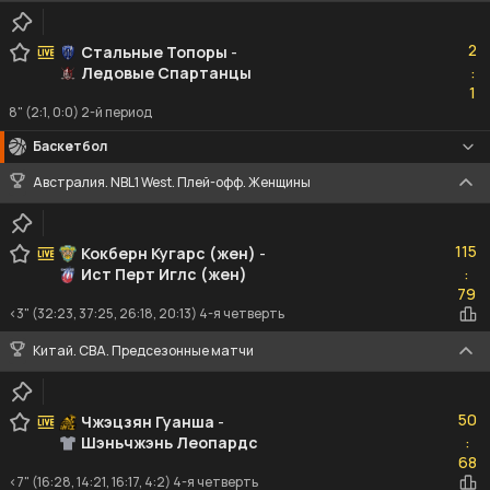
2
2
Стальные Топоры
-
Ледовые Спартанцы
:
1
1
8" (2:1, 0:0) 2-й период
Баскетбол
Австралия. NBL1 West. Плей-офф. Женщины
115
115
Кокберн Кугарс (жен)
-
Ист Перт Иглс (жен)
:
79
79
<3" (32:23, 37:25, 26:18, 20:13) 4-я четверть
Китай. CBA. Предсезонные матчи
50
50
Чжэцзян Гуанша
-
Шэньчжэнь Леопардс
:
68
68
<7" (16:28, 14:21, 16:17, 4:2) 4-я четверть