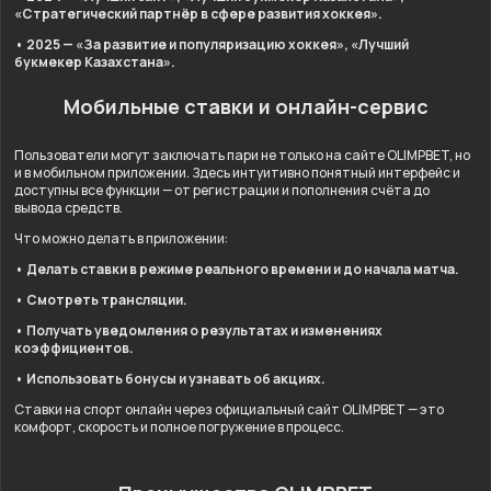
«Стратегический партнёр в сфере развития хоккея».
• 2025 — «За развитие и популяризацию хоккея», «Лучший
букмекер Казахстана».
Мобильные ставки и онлайн-сервис
Пользователи могут заключать пари не только на сайте OLIMPBET, но
и в мобильном приложении. Здесь интуитивно понятный интерфейс и
доступны все функции — от регистрации и пополнения счёта до
вывода средств.
Что можно делать в приложении:
• Делать ставки в режиме реального времени и до начала матча.
• Смотреть трансляции.
• Получать уведомления о результатах и изменениях
коэффициентов.
• Использовать бонусы и узнавать об акциях.
Ставки на спорт онлайн через официальный сайт OLIMPBET — это
комфорт, скорость и полное погружение в процесс.