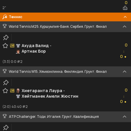
0
2"
Теннис
World Tennis M25. Куршумлия-Баня. Сербия. Грунт. Финал
0
0
Ахуда Валид
-
Артнак Бор
:
0
0
●
(3:3) 0:0 #2
World Tennis W15. Хямеэнлинна. Финляндия. Грунт. Финал
0
0
Хиетаранта Лаура
-
Хейтманек Амели Жюстин
:
0
0
●
(2:0) 40:40 #2
ATP Challenger. Тоди. Италия. Грунт. Квалификация
0