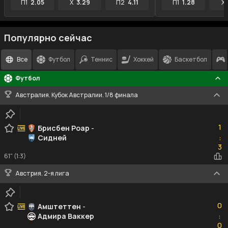
П1
2.05
X
3.29
П2
4.11
П1
1.28
X
Популярно сейчас
Все
Футбол
Теннис
Хоккей
Баскетбол
Футбол
Австралия. Кубок Австралии. 1/8 финала
1
1
Брисбен Роар
-
Сидней
:
3
3
61" (1:3)
Австрия. 2-я лига
0
0
Амштеттен
-
Адмира Ваккер
:
0
0