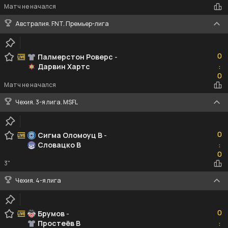
Матч не начался
Австралия. FNT. Премьер-лига
0
0
Палмерстон Роверс
-
Дарвин Хартс
:
0
0
Матч не начался
Чехия. 3-я лига. MSFL
0
0
Сигма Оломоуц В
-
Словацко B
:
0
0
3"
Чехия. 4-я лига
0
0
Брумов
-
Простеёв B
:
0