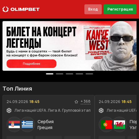
Вход
Регистрация
Топ Линия
+
368
24.09.2026
18:45
24.09.2026
18:45
Лига наций UEFA. Лига A. Групповой этап
Лига наций UEFA.
Сербия
Пор
Греция
Уэл