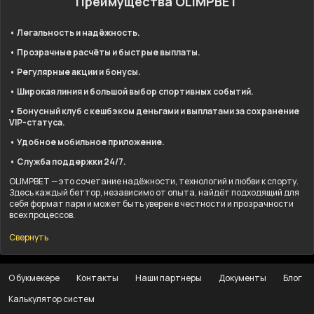
Преимущества OLIMPBET
• Легальность и надёжность.
• Прозрачные расчёты и быстрые выплаты.
• Регулярные акции и бонусы.
• Широкая линия и большой выбор спортивных событий.
• Бонусный клуб с кешбэком деньгами и выплатами за сохранение
VIP-статуса.
• Удобное мобильное приложение.
• Служба поддержки 24/7.
OLIMPBET — это сочетание надёжности, технологий и любви к спорту.
Здесь каждый беттор, независимо от опыта, найдёт подходящий для
себя формат пари и может быть уверен в честности и прозрачности
всех процессов.
Свернуть
О букмекере
Контакты
Наши партнеры
Документы
Блог
Калькулятор систем