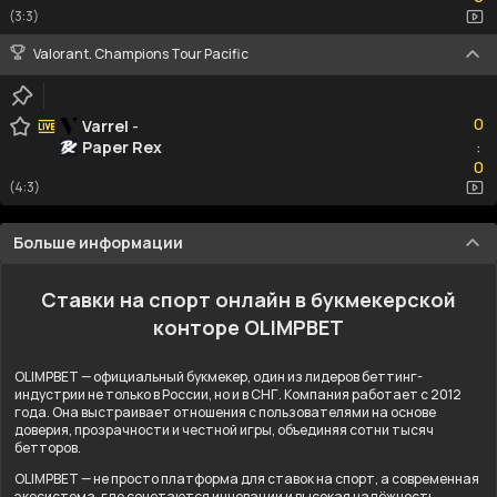
(3:3)
Valorant. Champions Tour Pacific
0
0
Varrel
-
Paper Rex
:
0
0
(4:3)
Больше информации
Ставки на спорт онлайн в букмекерской
конторе OLIMPBET
OLIMPBET — официальный букмекер, один из лидеров беттинг-
индустрии не только в России, но и в СНГ. Компания работает с 2012
года. Она выстраивает отношения с пользователями на основе
доверия, прозрачности и честной игры, объединяя сотни тысяч
бетторов.
OLIMPBET — не просто платформа для ставок на спорт, а современная
экосистема, где сочетаются инновации и высокая надёжность.