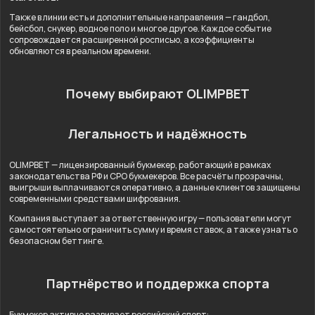
Также в линии есть и дополнительные направления — гандбол,
бейсбол, снукер, водное поло и многое другое. Каждое событие
сопровождается расширенной росписью, а коэффициенты
обновляются в реальном времени.
Почему выбирают OLIMPBET
Легальность и надёжность
OLIMPBET — лицензированный букмекер, работающий в рамках
законодательства РФ и СРО букмекеров. Все расчёты прозрачны,
выигрыши выплачиваются оперативно, а данные клиентов защищены
современными средствами шифрования.
Компания выступает за ответственную игру — пользователи могут
самостоятельно ограничить сумму и время ставок, а также узнать о
безопасном беттинге.
Партнёрство и поддержка спорта
Букмекер активно развивает российский спорт: